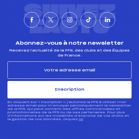
SUIVEZ
L'ACTU
Abonnez-vous à notre newsletter
Recevez l’actualité de la FFS, des clubs et des Équipes
de France.
Inscription
En cliquant sur « inscription », j’autorise la FFS à utiliser mon
adresse email pour m’envoyer périodiquement la newsletter
de la FFS, qui peut contenir des offres commerciales et
promotionnelles de la FFS ou de ses partenaires. Pour plus
d’informations sur les modalités d’exercice de vos droits et
la gestion de vos données, cliquez
ici