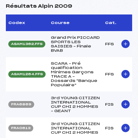
Résultats Alpin 2009
Codex
Course
Cat.
Grand Prix PICCARD
SPORTS LES
FFS
ASAM1362.FFS
SAISIES – Finale
BVAB
SCARA – Pré
qualification
Minimes Garçons
FFS
ASAM1264.FFS
TRACE A –
Dossards "Banque
Populaire"
3rd YOUNG CITIZEN
INTERNATIONAL
FIS
FRA6869
CUP CHI 2 HOMMES
– GEANT
3rd YOUNG CITIZEN
INTERNATIONAL
FIS
FRA0613
CUP CHI 2 HOMMES