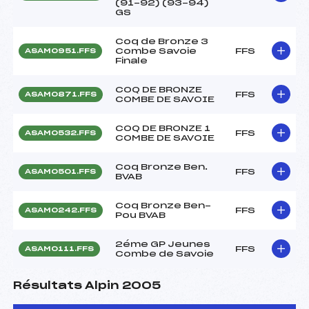
(91-92) (93-94)
GS
Coq de Bronze 3
Combe Savoie
FFS
ASAM0951.FFS
Finale
COQ DE BRONZE
FFS
ASAM0871.FFS
COMBE DE SAVOIE
COQ DE BRONZE 1
FFS
ASAM0532.FFS
COMBE DE SAVOIE
Coq Bronze Ben.
FFS
ASAM0501.FFS
BVAB
Coq Bronze Ben-
FFS
ASAM0242.FFS
Pou BVAB
2éme GP Jeunes
FFS
ASAM0111.FFS
Combe de Savoie
Résultats Alpin 2005