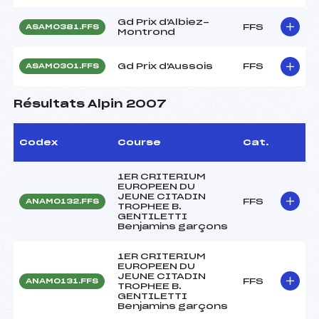
Gd Prix d'Albiez-
FFS
ASAM0381.FFS
Montrond
Gd Prix d'Aussois
FFS
ASAM0301.FFS
Résultats Alpin 2007
Codex
Course
Cat.
1ER CRITERIUM
EUROPEEN DU
JEUNE CITADIN
FFS
ANAM0132.FFS
TROPHEE B.
GENTILETTI
Benjamins garçons
1ER CRITERIUM
EUROPEEN DU
JEUNE CITADIN
FFS
ANAM0131.FFS
TROPHEE B.
GENTILETTI
Benjamins garçons