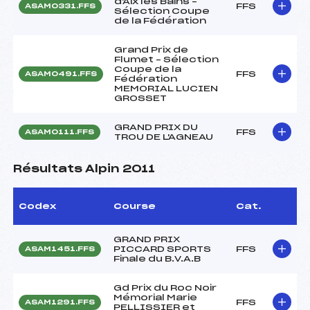
d'Aix les Bains –
FFS
ASAM0331.FFS
Sélection Coupe
de la Fédération
Grand Prix de
Flumet – Sélection
Coupe de la
FFS
ASAM0491.FFS
Fédération
MEMORIAL LUCIEN
GROSSET
GRAND PRIX DU
FFS
ASAM0111.FFS
TROU DE L'AGNEAU
Résultats Alpin 2011
Codex
Course
Cat.
GRAND PRIX
PICCARD SPORTS
FFS
ASAM1451.FFS
Finale du B.V.A.B
Gd Prix du Roc Noir
Mémorial Marie
FFS
ASAM1291.FFS
PELLISSIER et