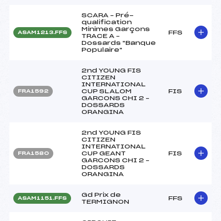
SCARA – Pré-
qualification
Minimes Garçons
FFS
ASAM1213.FFS
TRACE A –
Dossards "Banque
Populaire"
2nd YOUNG FIS
CITIZEN
INTERNATIONAL
CUP SLALOM
FIS
FRA1592
GARCONS CHI 2 –
DOSSARDS
ORANGINA
2nd YOUNG FIS
CITIZEN
INTERNATIONAL
CUP GEANT
FIS
FRA1580
GARCONS CHI 2 –
DOSSARDS
ORANGINA
Gd Prix de
FFS
ASAM1151.FFS
TERMIGNON