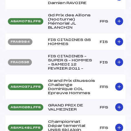
Damien RAVOIRE
Gd Prix des Aillons
(Nocturne)
FFS
ASAM0751.FFS
Mémorial JL
BLANCHIN
FIS CITADINES GS
FIS
FRA6984
HOMMES
FIS CITADINES –
SUPER G – HOMMES
FIS
FRA0536
– SAMEDI 12
FEVRIER 2011 –
Grand Prix d'Aussois
Challenge
FFS
ASAM0371.FFS
Dominique COL
Epreuve Hommes
GRAND PRIX DE
FFS
ASAM0261.FFS
VALMEINIER
Championnat
Départemental
FFS
ASAM1481.FFS
UNSS Ski Alpin