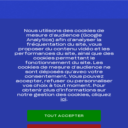
CONTACT
Nous utilisons des cookies de
ESPACE PRESSE
mesure d’audience (Google
Analytics) afin d’analyser la
fréquentation du site, vous
Ressources
proposer du contenu vidéo et les
performances du site, ainsi que des
Pass’Neige
cookies permettant le
Projet sportif fédéral
fonctionnement du site. Les
cookies de mesure d’audience ne
Projet de performance fédéral
sont déposés qu’avec votre
Antidopage
consentement. Vous pouvez
Pôle Développement, Formation, Suivi
accepter, refuser ou personnaliser
Scientifique
vos choix à tout moment. Pour
Listes ministérielles
obtenir plus d'informations sur
notre gestion des cookies, cliquez
Pôle vie de l’athlète
ici
.
Enseignement professionnel
Informatique et chronométrage
Circuits
TOUT ACCEPTER
Carrières
Développement des habiletés mentales