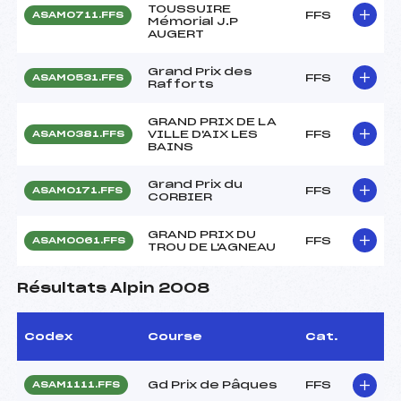
TOUSSUIRE
FFS
ASAM0711.FFS
Mémorial J.P
AUGERT
Grand Prix des
FFS
ASAM0531.FFS
Rafforts
GRAND PRIX DE LA
VILLE D'AIX LES
FFS
ASAM0381.FFS
BAINS
Grand Prix du
FFS
ASAM0171.FFS
CORBIER
GRAND PRIX DU
FFS
ASAM0061.FFS
TROU DE L'AGNEAU
Résultats Alpin 2008
Codex
Course
Cat.
Gd Prix de Pâques
FFS
ASAM1111.FFS