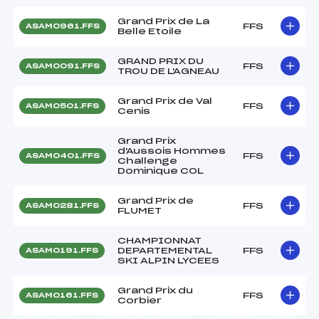
Grand Prix de La
FFS
ASAM0961.FFS
Belle Etoile
GRAND PRIX DU
FFS
ASAM0091.FFS
TROU DE L'AGNEAU
Grand Prix de Val
FFS
ASAM0501.FFS
Cenis
Grand Prix
d'Aussois Hommes
FFS
ASAM0401.FFS
Challenge
Dominique COL
Grand Prix de
FFS
ASAM0281.FFS
FLUMET
CHAMPIONNAT
DEPARTEMENTAL
FFS
ASAM0191.FFS
SKI ALPIN LYCEES
Grand Prix du
FFS
ASAM0161.FFS
Corbier