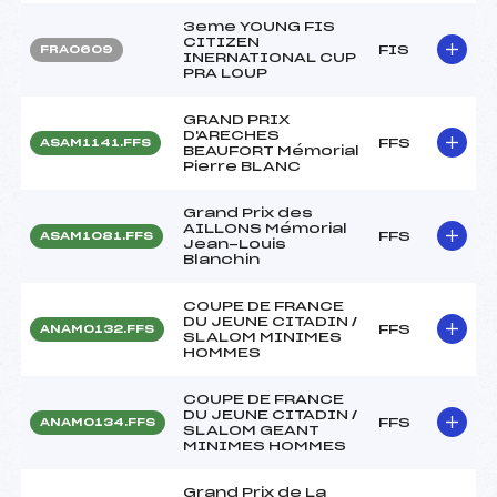
3eme YOUNG FIS
CITIZEN
FIS
FRA0609
INERNATIONAL CUP
PRA LOUP
GRAND PRIX
D'ARECHES
FFS
ASAM1141.FFS
BEAUFORT Mémorial
Pierre BLANC
Grand Prix des
AILLONS Mémorial
FFS
ASAM1081.FFS
Jean-Louis
Blanchin
COUPE DE FRANCE
DU JEUNE CITADIN /
FFS
ANAM0132.FFS
SLALOM MINIMES
HOMMES
COUPE DE FRANCE
DU JEUNE CITADIN /
FFS
ANAM0134.FFS
SLALOM GEANT
MINIMES HOMMES
Grand Prix de La