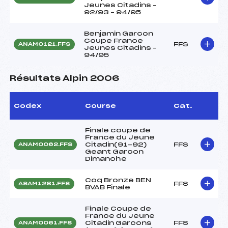
Jeunes Citadins –
92/93 – 94/95
Benjamin Garcon
Coupe France
FFS
ANAM0121.FFS
Jeunes Citadins –
94/95
Résultats Alpin 2006
Codex
Course
Cat.
Finale coupe de
France du Jeune
Citadin(91-92)
FFS
ANAM0062.FFS
Geant Garcon
Dimanche
Coq Bronze BEN
FFS
ASAM1281.FFS
BVAB Finale
Finale Coupe de
France du Jeune
Citadin Garcons
FFS
ANAM0061.FFS