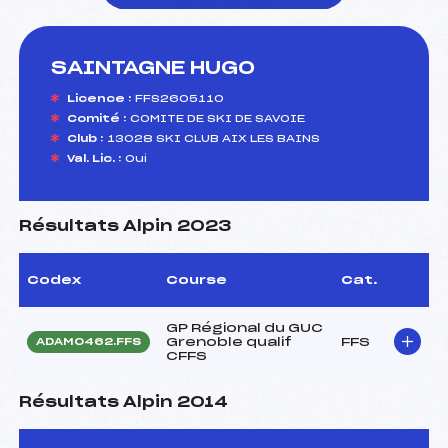
SAINTAGNE HUGO
foi(s) le ski
Licence :
FFS2605110
Comité :
COMITE DE SKI DE SAVOIE
Club :
13028 SKI CLUB AIX LES BAINS
Val. Lic. :
Oui
Résultats Alpin 2023
Codex
Course
Cat.
GP Régional du GUC
Grenoble qualif
FFS
ADAM0462.FFS
CFFS
Résultats Alpin 2014