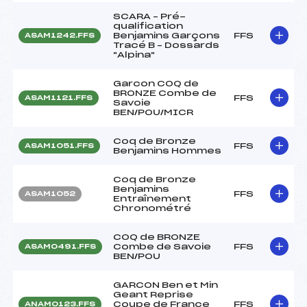
SCARA – Pré-
qualification
Benjamins Garçons
FFS
ASAM1242.FFS
Tracé B – Dossards
"Alpina"
Garcon COQ de
BRONZE Combe de
FFS
ASAM1121.FFS
Savoie
BEN/POU/MICR
Coq de Bronze
FFS
ASAM1051.FFS
Benjamins Hommes
Coq de Bronze
Benjamins
FFS
ASAM1052
Entraînement
Chronométré
COQ de BRONZE
Combe de Savoie
FFS
ASAM0491.FFS
BEN/POU
GARCON Ben et Min
Geant Reprise
Coupe de France
FFS
ANAM0123.FFS