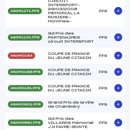
CIRCUIT
INTERSPORT-
29/03/2008
FFS
ASAM1171.FFS
MEMORIAL LA
ROSIERE-
Hommes-
Gd Prix des
PARTENAIRES
FFS
ASAM1101.FFS
circuit INTERSPORT
COUPE DE FRANCE
FFS
ANAM0154
DU JEUNE CITADIN
COUPE DE FRANCE
FFS
ANAM0152.FFS
DU JEUNE CITADIN
COUPE DE FRANCE
FFS
ANAM0151.FFS
DU JEUNE CITADIN
Grand Prix de la Ville
FFS
ASAM0601.FFS
de Chambéry
Gd Prix des
VILLARDS Mémorial
FFS
ASAM0561.FFS
J.N FAVRE-BONTE