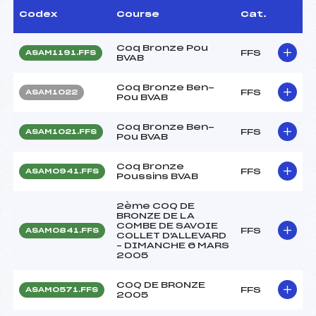
Codex
Course
Cat.
Coq Bronze Pou
FFS
ASAM1191.FFS
BVAB
Coq Bronze Ben-
FFS
ASAM1022
Pou BVAB
Coq Bronze Ben-
FFS
ASAM1021.FFS
Pou BVAB
Coq Bronze
FFS
ASAM0941.FFS
Poussins BVAB
2ème COQ DE
BRONZE DE LA
COMBE DE SAVOIE
FFS
ASAM0841.FFS
COLLET D'ALLEVARD
– DIMANCHE 6 MARS
2005
COQ DE BRONZE
FFS
ASAM0571.FFS
2005