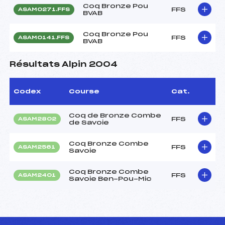
Coq Bronze Pou
FFS
ASAM0271.FFS
BVAB
Coq Bronze Pou
FFS
ASAM0141.FFS
BVAB
Résultats Alpin 2004
Codex
Course
Cat.
Coq de Bronze Combe
FFS
ASAM2802
de Savoie
Coq Bronze Combe
FFS
ASAM2561
Savoie
Coq Bronze Combe
FFS
ASAM2401
Savoie Ben-Pou-Mic