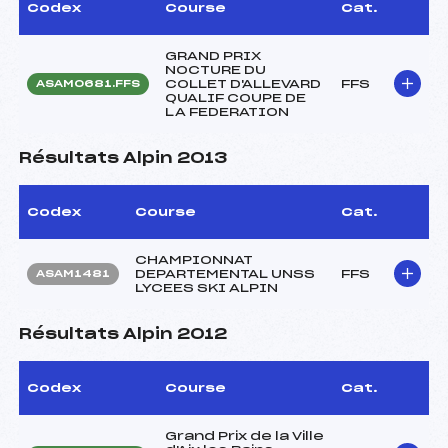
Codex
Course
Cat.
GRAND PRIX
NOCTURE DU
COLLET D'ALLEVARD
FFS
ASAM0681.FFS
QUALIF COUPE DE
LA FEDERATION
Résultats Alpin 2013
Codex
Course
Cat.
CHAMPIONNAT
DEPARTEMENTAL UNSS
FFS
ASAM1481
LYCEES SKI ALPIN
Résultats Alpin 2012
Codex
Course
Cat.
Grand Prix de la Ville