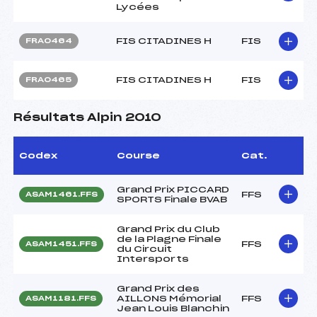
Lycées
FIS CITADINES H
FIS
FRA0464
FIS CITADINES H
FIS
FRA0465
Résultats Alpin 2010
Codex
Course
Cat.
Grand Prix PICCARD
FFS
ASAM1461.FFS
SPORTS Finale BVAB
Grand Prix du Club
de la Plagne Finale
FFS
ASAM1451.FFS
du Circuit
Intersports
Grand Prix des
AILLONS Mémorial
FFS
ASAM1181.FFS
Jean Louis Blanchin