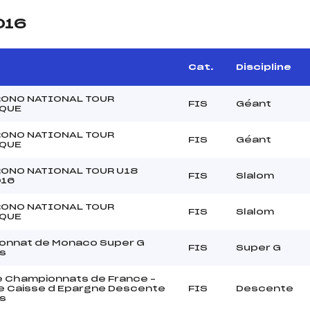
016
Cat.
Discipline
RONO NATIONAL TOUR
FIS
Géant
QUE
RONO NATIONAL TOUR
FIS
Géant
QUE
RONO NATIONAL TOUR U18
FIS
Slalom
016
RONO NATIONAL TOUR
FIS
Slalom
QUE
onnat de Monaco Super G
FIS
Super G
s
 Championnats de France –
e Caisse d Epargne Descente
FIS
Descente
s