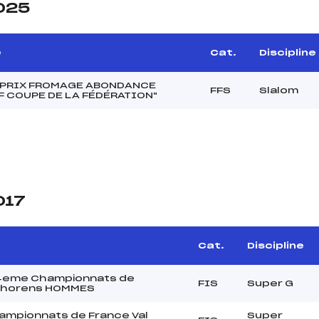
2025
e
Cat.
Discipline
 PRIX FROMAGE ABONDANCE
FFS
Slalom
F COUPE DE LA FÉDÉRATION"
017
Cat.
Discipline
4eme Championnats de
FIS
Super G
 Thorens HOMMES
mpionnats de France Val
Super