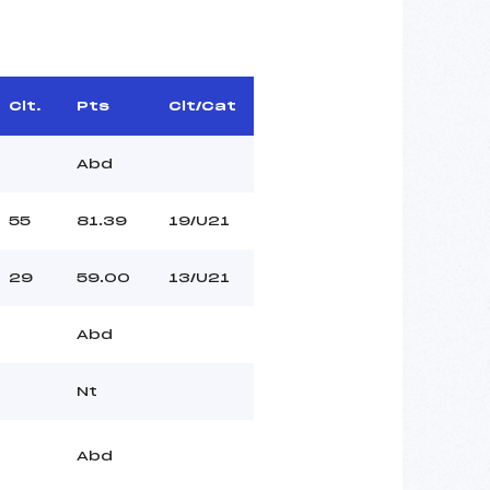
Clt.
Pts
Clt/Cat
Abd
55
81.39
19/U21
29
59.00
13/U21
Abd
Nt
Abd