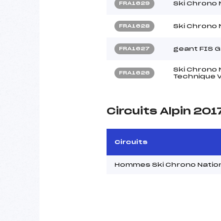
Ski Chrono 
FRA1629
Ski Chrono 
FRA1628
geant FIS 
FRA1627
Ski Chrono 
FRA1626
Technique V
Circuits Alpin 201
Circuits
Hommes Ski Chrono Nation