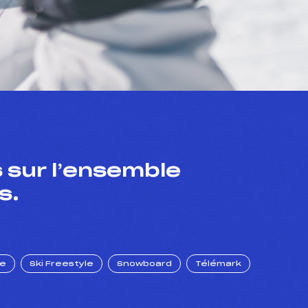
 sur l’ensemble
s.
ue
Ski Freestyle
Snowboard
Télémark