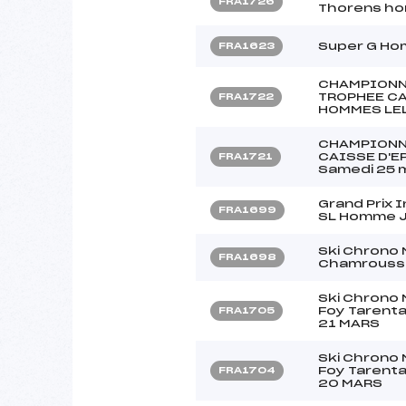
FRA1726
Thorens h
Super G Ho
FRA1623
CHAMPIONNA
TROPHEE CA
FRA1722
HOMMES LEL
CHAMPIONN
CAISSE D'E
FRA1721
Samedi 25 
Grand Prix 
FRA1699
SL Homme J
Ski Chrono 
FRA1698
Chamrousse
Ski Chrono 
Foy Tarent
FRA1705
21 MARS
Ski Chrono 
Foy Tarent
FRA1704
20 MARS