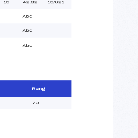
15
42.32
15/U21
Abd
Abd
Abd
Rang
70