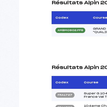
Résultats Alpin 
Codex
Cours
GRAND
AMBM0902.FFS
"QUALI
Résultats Alpin 2
Codex
Course
Super G 10
FRA1727
France Val
104eme Cha