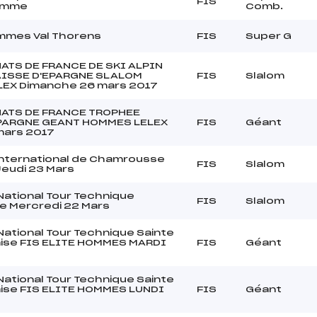
FIS
omme
Comb.
mmes Val Thorens
FIS
Super G
TS DE FRANCE DE SKI ALPIN
ISSE D'EPARGNE SLALOM
FIS
Slalom
EX Dimanche 26 mars 2017
ATS DE FRANCE TROPHEE
PARGNE GEANT HOMMES LELEX
FIS
Géant
mars 2017
International de Chamrousse
FIS
Slalom
eudi 23 Mars
National Tour Technique
FIS
Slalom
 Mercredi 22 Mars
National Tour Technique Sainte
aise FIS ELITE HOMMES MARDI
FIS
Géant
National Tour Technique Sainte
aise FIS ELITE HOMMES LUNDI
FIS
Géant