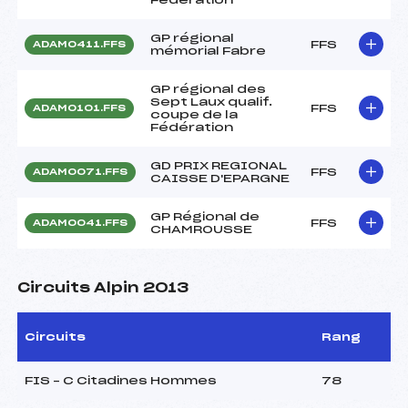
GP régional
FFS
ADAM0411.FFS
mémorial Fabre
GP régional des
Sept Laux qualif.
FFS
ADAM0101.FFS
coupe de la
Fédération
GD PRIX REGIONAL
FFS
ADAM0071.FFS
CAISSE D'EPARGNE
GP Régional de
FFS
ADAM0041.FFS
CHAMROUSSE
Circuits Alpin 2013
Circuits
Rang
FIS – C Citadines Hommes
78