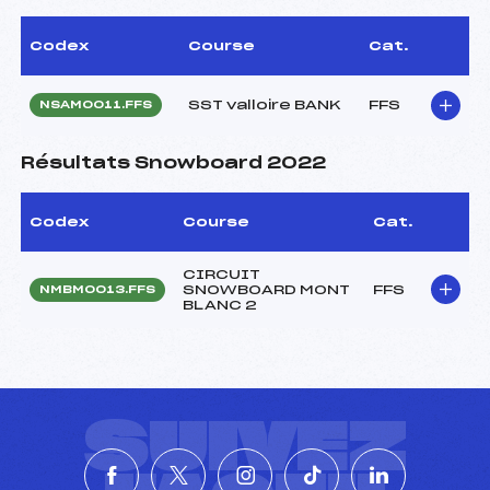
Codex
Course
Cat.
SST valloire BANK
FFS
NSAM0011.FFS
Résultats Snowboard 2022
Codex
Course
Cat.
CIRCUIT
SNOWBOARD MONT
FFS
NMBM0013.FFS
BLANC 2
SUIVEZ