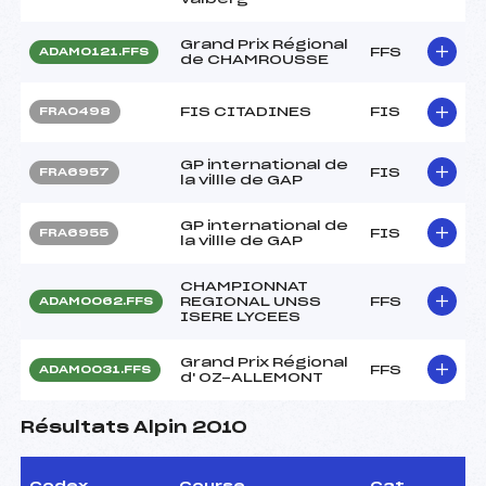
Grand Prix Régional
FFS
ADAM0121.FFS
de CHAMROUSSE
FIS CITADINES
FIS
FRA0498
GP international de
FIS
FRA6957
la villle de GAP
GP international de
FIS
FRA6955
la villle de GAP
CHAMPIONNAT
REGIONAL UNSS
FFS
ADAM0062.FFS
ISERE LYCEES
Grand Prix Régional
FFS
ADAM0031.FFS
d' OZ-ALLEMONT
Résultats Alpin 2010
Codex
Course
Cat.