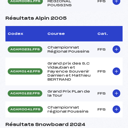
REGIONAL
FFS
ACAM0061.FFS
POUSSINS
Résultats Alpin 2005
Codex
Course
Cat.
Championnat
FFS
ACAM0231.FFS
Régional Poussins
Grand prix des S.C
Vidauban et
Fayence Souvenir
FFS
ACAM0142.FFS
Damien et Mathieu
BERTRAND
Grand Prix PLan de
FFS
ACAM0122.FFS
la Tour
Championnat
FFS
ACAM0041.FFS
régional Poussins
Résultats Snowboard 2024