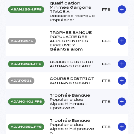
qualification
Minimes Garçons
FFS
ASAM1264.FFS
TRACE A –
Dossards "Banque
Populaire"
TROPHEE BANQUE
POPULAIRE DES
ALPES MINIMES
FFS
ADAM0571
EPREUVE 7
Géant/slalom
COURSE DISTRICT
FFS
ADAM0531.FFS
AUTRANS / GEANT
COURSE DISTRICT
FFS
ADAT0531
AUTRANS / GEANT
Trophée Banque
Populaire des
FFS
ADAM0401.FFS
Alpes Minimes –
Epreuve 6
Trophée Banque
Populaire des
FFS
ADAM0381.FFS
Alpes Min épreuve
5