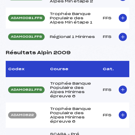
Alpes Min étape 2
Trophée Banque
Populaire des
FFS
ADAM0081.FFS
Alpes Min étape 1
Régional 1 Minimes
FFS
ADAM0031.FFS
Résultats Alpin 2009
Codex
Course
Cat.
Trophée Banque
Populaire des
FFS
ADAM0621.FFS
Alpes Minimes
épreuve 6
Trophée Banque
Populaire des
FFS
ADAM0622
Alpes Minimes
épreuve 6
SCARA – Pré