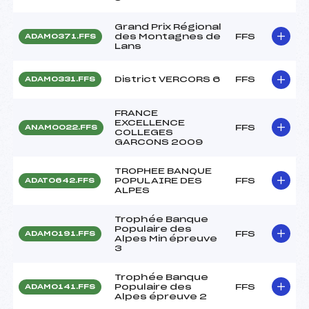
Grand Prix Régional
des Montagnes de
FFS
ADAM0371.FFS
Lans
District VERCORS 6
FFS
ADAM0331.FFS
FRANCE
EXCELLENCE
FFS
ANAM0022.FFS
COLLEGES
GARCONS 2009
TROPHEE BANQUE
POPULAIRE DES
FFS
ADAT0642.FFS
ALPES
Trophée Banque
Populaire des
FFS
ADAM0191.FFS
Alpes Min épreuve
3
Trophée Banque
Populaire des
FFS
ADAM0141.FFS
Alpes épreuve 2