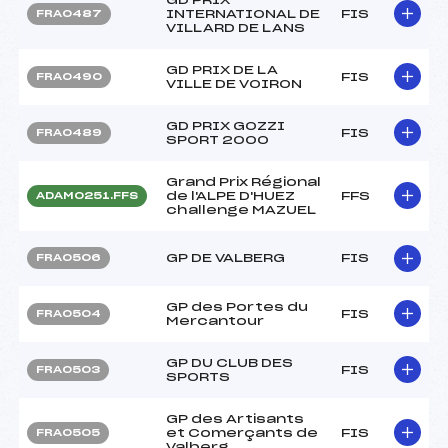
INTERNATIONAL DE
FIS
FRA0487
VILLARD DE LANS
GD PRIX DE LA
FIS
FRA0490
VILLE DE VOIRON
GD PRIX GOZZI
FIS
FRA0489
SPORT 2000
Grand Prix Régional
de l'ALPE D'HUEZ
FFS
ADAM0251.FFS
challenge MAZUEL
GP DE VALBERG
FIS
FRA0506
GP des Portes du
FIS
FRA0504
Mercantour
GP DU CLUB DES
FIS
FRA0503
SPORTS
GP des Artisants
et Comerçants de
FIS
FRA0505
Valberg