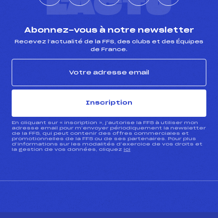
L'ACTU
Abonnez-vous à notre newsletter
Recevez l’actualité de la FFS, des clubs et des Équipes
de France.
Inscription
En cliquant sur « inscription », j’autorise la FFS à utiliser mon
adresse email pour m’envoyer périodiquement la newsletter
de la FFS, qui peut contenir des offres commerciales et
promotionnelles de la FFS ou de ses partenaires. Pour plus
d’informations sur les modalités d’exercice de vos droits et
la gestion de vos données, cliquez
ici