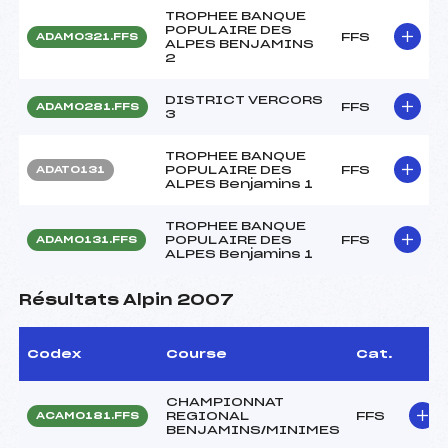
TROPHEE BANQUE
POPULAIRE DES
FFS
ADAM0321.FFS
ALPES BENJAMINS
2
DISTRICT VERCORS
FFS
ADAM0281.FFS
3
TROPHEE BANQUE
POPULAIRE DES
FFS
ADAT0131
ALPES Benjamins 1
TROPHEE BANQUE
POPULAIRE DES
FFS
ADAM0131.FFS
ALPES Benjamins 1
Résultats Alpin 2007
Codex
Course
Cat.
CHAMPIONNAT
REGIONAL
FFS
ACAM0181.FFS
BENJAMINS/MINIMES