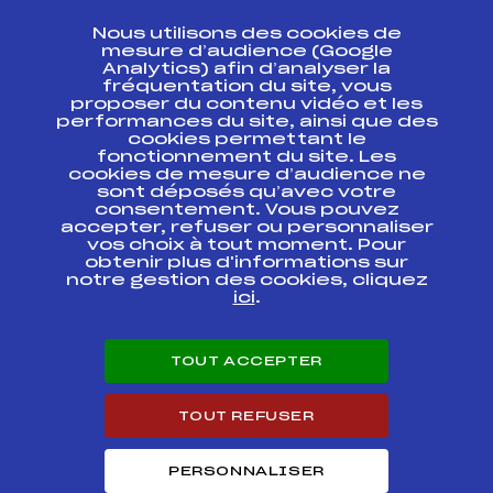
CONTACT
Nous utilisons des cookies de
ESPACE PRESSE
mesure d’audience (Google
Analytics) afin d’analyser la
fréquentation du site, vous
Ressources
proposer du contenu vidéo et les
performances du site, ainsi que des
Pass’Neige
cookies permettant le
Projet sportif fédéral
fonctionnement du site. Les
cookies de mesure d’audience ne
Projet de performance fédéral
sont déposés qu’avec votre
Antidopage
consentement. Vous pouvez
Pôle Développement, Formation, Suivi
accepter, refuser ou personnaliser
Scientifique
vos choix à tout moment. Pour
Listes ministérielles
obtenir plus d'informations sur
notre gestion des cookies, cliquez
Pôle vie de l’athlète
ici
.
Enseignement professionnel
Informatique et chronométrage
Circuits
TOUT ACCEPTER
Carrières
Développement des habiletés mentales
TOUT REFUSER
PERSONNALISER