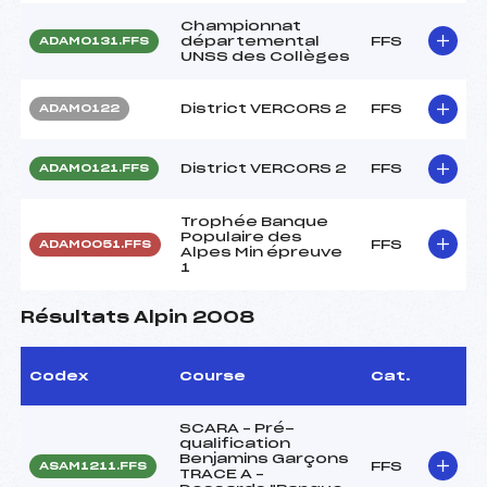
Championnat
départemental
FFS
ADAM0131.FFS
UNSS des Collèges
District VERCORS 2
FFS
ADAM0122
District VERCORS 2
FFS
ADAM0121.FFS
Trophée Banque
Populaire des
FFS
ADAM0051.FFS
Alpes Min épreuve
1
Résultats Alpin 2008
Codex
Course
Cat.
SCARA – Pré-
qualification
Benjamins Garçons
FFS
ASAM1211.FFS
TRACE A –