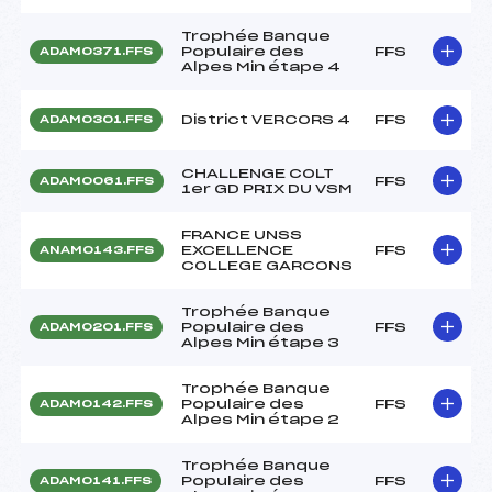
Trophée Banque
Populaire des
FFS
ADAM0371.FFS
Alpes Min étape 4
District VERCORS 4
FFS
ADAM0301.FFS
CHALLENGE COLT
FFS
ADAM0061.FFS
1er GD PRIX DU VSM
FRANCE UNSS
EXCELLENCE
FFS
ANAM0143.FFS
COLLEGE GARCONS
Trophée Banque
Populaire des
FFS
ADAM0201.FFS
Alpes Min étape 3
Trophée Banque
Populaire des
FFS
ADAM0142.FFS
Alpes Min étape 2
Trophée Banque
Populaire des
FFS
ADAM0141.FFS