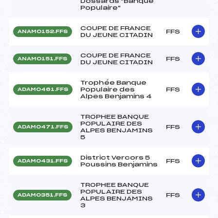
Dossards "Banque
Populaire"
COUPE DE FRANCE
FFS
ANAM0152.FFS
DU JEUNE CITADIN
COUPE DE FRANCE
FFS
ANAM0151.FFS
DU JEUNE CITADIN
Trophée Banque
Populaire des
FFS
ADAM0461.FFS
Alpes Benjamins 4
TROPHEE BANQUE
POPULAIRE DES
FFS
ADAM0471.FFS
ALPES BENJAMINS
5
District Vercors 5
FFS
ADAM0431.FFS
Poussins Benjamins
TROPHEE BANQUE
POPULAIRE DES
FFS
ADAM0351.FFS
ALPES BENJAMINS
3