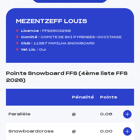
MEZENTZEFF LOUIS
foi(s) le ski
Licence :
FFS2603298
Comité :
COMITE DE SKI PYRENEES-OCCITANIE
Club :
11387 FAMILHA SNOWBOARD
Val. Lic. :
Oui
Points Snowboard FFS (4ème liste FFS
2026)
Pénalité
Points
Parallèle
@
0.06
Snowboardcross
@
0.00