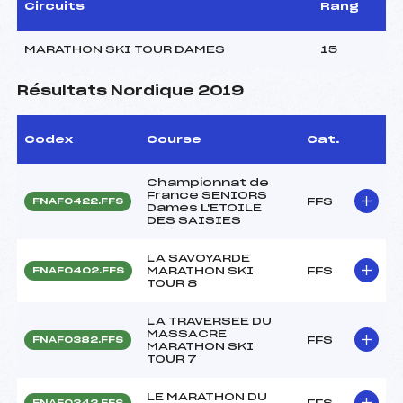
Circuits
Rang
MARATHON SKI TOUR DAMES
15
Résultats Nordique 2019
Codex
Course
Cat.
Championnat de
France SENIORS
FFS
FNAF0422.FFS
Dames L'ETOILE
DES SAISIES
LA SAVOYARDE
MARATHON SKI
FFS
FNAF0402.FFS
TOUR 8
LA TRAVERSEE DU
MASSACRE
FFS
FNAF0382.FFS
MARATHON SKI
TOUR 7
LE MARATHON DU
FFS
FNAF0342.FFS