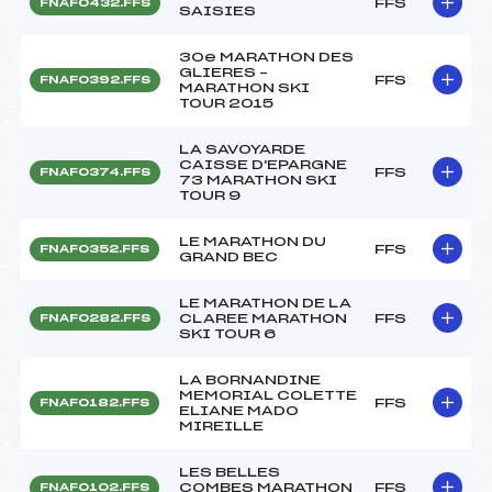
FFS
FNAF0432.FFS
SAISIES
30e MARATHON DES
GLIERES –
FFS
FNAF0392.FFS
MARATHON SKI
TOUR 2015
LA SAVOYARDE
CAISSE D'EPARGNE
FFS
FNAF0374.FFS
73 MARATHON SKI
TOUR 9
LE MARATHON DU
FFS
FNAF0352.FFS
GRAND BEC
LE MARATHON DE LA
CLAREE MARATHON
FFS
FNAF0282.FFS
SKI TOUR 6
LA BORNANDINE
MEMORIAL COLETTE
FFS
FNAF0182.FFS
ELIANE MADO
MIREILLE
LES BELLES
COMBES MARATHON
FFS
FNAF0102.FFS