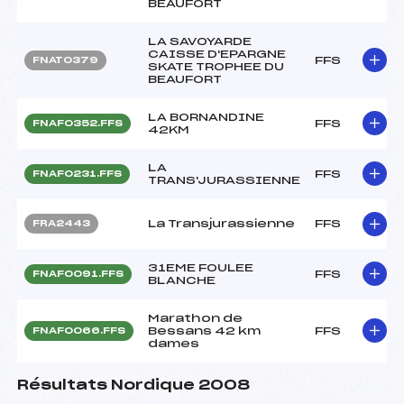
BEAUFORT
LA SAVOYARDE
CAISSE D'EPARGNE
FFS
FNAT0379
SKATE TROPHEE DU
BEAUFORT
LA BORNANDINE
FFS
FNAF0352.FFS
42KM
LA
FFS
FNAF0231.FFS
TRANS'JURASSIENNE
La Transjurassienne
FFS
FRA2443
31EME FOULEE
FFS
FNAF0091.FFS
BLANCHE
Marathon de
Bessans 42 km
FFS
FNAF0066.FFS
dames
Résultats Nordique 2008