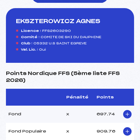
EKSZTEROWICZ AGNES
foi(s) le ski
Licence :
FFS2603290
Comité :
COMITE DE SKI DU DAUPHINE
Club :
05332 U.S SAINT EGREVE
Val. Lic. :
Oui
Points Nordique FFS (5ème liste FFS
2026)
Pénalité
Points
Fond
x
697.74
Fond Populaire
x
909.76