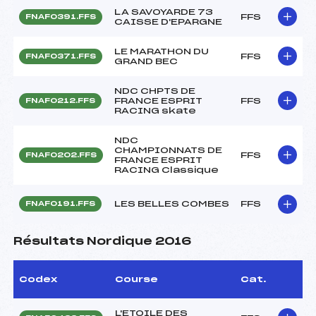
LA SAVOYARDE 73
FFS
FNAF0391.FFS
CAISSE D'EPARGNE
LE MARATHON DU
FFS
FNAF0371.FFS
GRAND BEC
NDC CHPTS DE
FRANCE ESPRIT
FFS
FNAF0212.FFS
RACING skate
NDC
CHAMPIONNATS DE
FFS
FNAF0202.FFS
FRANCE ESPRIT
RACING Classique
LES BELLES COMBES
FFS
FNAF0191.FFS
Résultats Nordique 2016
Codex
Course
Cat.
L'ETOILE DES