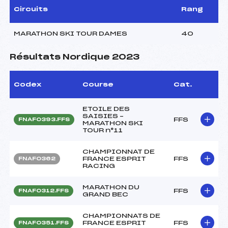
Circuits
Rang
MARATHON SKI TOUR DAMES
40
Résultats Nordique 2023
Codex
Course
Cat.
ETOILE DES
SAISIES –
FFS
FNAF0393.FFS
MARATHON SKI
TOUR n°11
CHAMPIONNAT DE
FRANCE ESPRIT
FFS
FNAF0362
RACING
MARATHON DU
FFS
FNAF0312.FFS
GRAND BEC
CHAMPIONNATS DE
FRANCE ESPRIT
FFS
FNAF0351.FFS