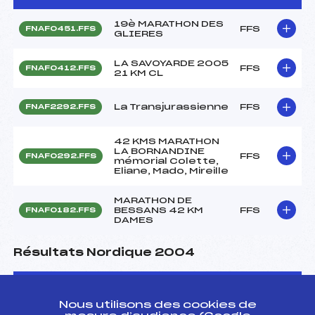
19è MARATHON DES
FFS
FNAF0451.FFS
GLIERES
LA SAVOYARDE 2005
FFS
FNAF0412.FFS
21 KM CL
La Transjurassienne
FFS
FNAF2292.FFS
42 KMS MARATHON
LA BORNANDINE
FFS
FNAF0292.FFS
mémorial Colette,
Eliane, Mado, Mireille
MARATHON DE
BESSANS 42 KM
FFS
FNAF0182.FFS
DAMES
Résultats Nordique 2004
Codex
Course
Cat.
Nous utilisons des cookies de