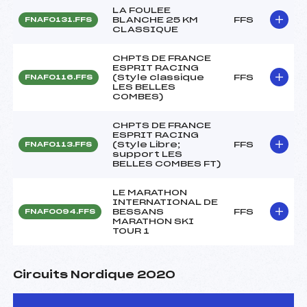
LA FOULEE
BLANCHE 25 KM
FFS
FNAF0131.FFS
CLASSIQUE
CHPTS DE FRANCE
ESPRIT RACING
(Style classique
FFS
FNAF0116.FFS
LES BELLES
COMBES)
CHPTS DE FRANCE
ESPRIT RACING
(Style Libre;
FFS
FNAF0113.FFS
support LES
BELLES COMBES FT)
LE MARATHON
INTERNATIONAL DE
BESSANS
FFS
FNAF0094.FFS
MARATHON SKI
TOUR 1
Circuits Nordique 2020