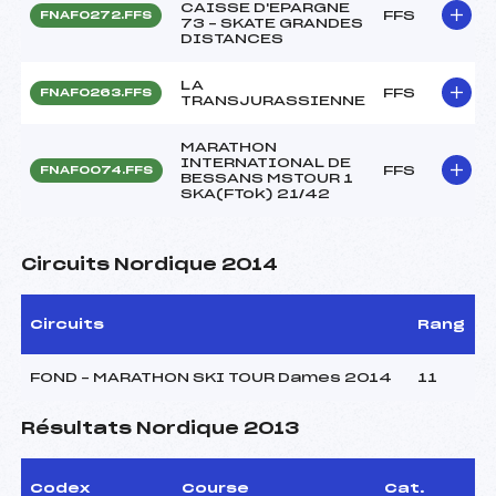
CAISSE D'EPARGNE
FFS
FNAF0272.FFS
73 – SKATE GRANDES
DISTANCES
LA
FFS
FNAF0263.FFS
TRANSJURASSIENNE
MARATHON
INTERNATIONAL DE
FFS
FNAF0074.FFS
BESSANS MSTOUR 1
SKA(FTok) 21/42
Circuits Nordique 2014
Circuits
Rang
FOND – MARATHON SKI TOUR Dames 2014
11
Résultats Nordique 2013
Codex
Course
Cat.