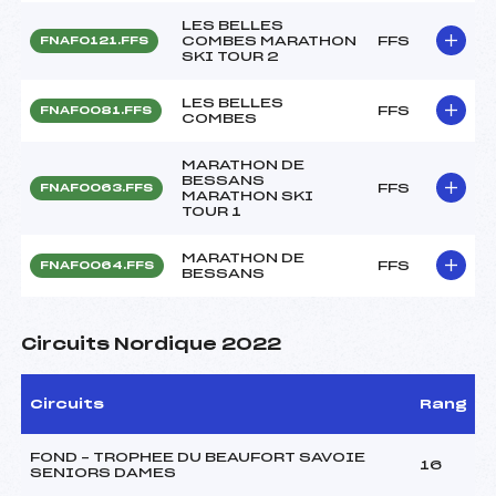
LES BELLES
COMBES MARATHON
FFS
FNAF0121.FFS
SKI TOUR 2
LES BELLES
FFS
FNAF0081.FFS
COMBES
MARATHON DE
BESSANS
FFS
FNAF0063.FFS
MARATHON SKI
TOUR 1
MARATHON DE
FFS
FNAF0064.FFS
BESSANS
Circuits Nordique 2022
Circuits
Rang
FOND – TROPHEE DU BEAUFORT SAVOIE
16
SENIORS DAMES