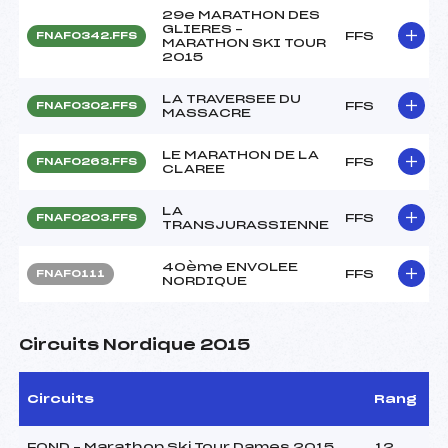
29e MARATHON DES
GLIERES –
FFS
FNAF0342.FFS
MARATHON SKI TOUR
2015
LA TRAVERSEE DU
FFS
FNAF0302.FFS
MASSACRE
LE MARATHON DE LA
FFS
FNAF0263.FFS
CLAREE
LA
FFS
FNAF0203.FFS
TRANSJURASSIENNE
40ème ENVOLEE
FFS
FNAF0111
NORDIQUE
Circuits Nordique 2015
Circuits
Rang
FOND – Marathon Ski Tour Dames 2015
12