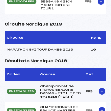
BESSANS 42 KM
FFS
FNAF0074.FFS
MARATHON SKI
TOUR 1
Circuits Nordique 2019
Circuits
Rang
MARATHON SKI TOUR DAMES 2019
16
Résultats Nordique 2018
Codex
Course
Cat.
Championnat de
France SENIORS
FFS
FNAF0431.FFS
Dames – ETOILE DES
SAISIES (42km)
CHAMPIONNATS DE
FRANCE MASTERS
FFS
FNAF0453.FFS