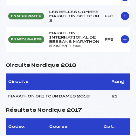
LES BELLES COMBES
MARATHON SKI TOUR
FFS
FNAF0222.FFS
2
MARATHON
INTERNATIONAL DE
FFS
FNAF0184.FFS
BESSANS MARATHON
SKATE/FT nat
Circuits Nordique 2018
Circuits
Rang
MARATHON SKI TOUR DAMES 2018
21
Résultats Nordique 2017
Codex
Course
Cat.