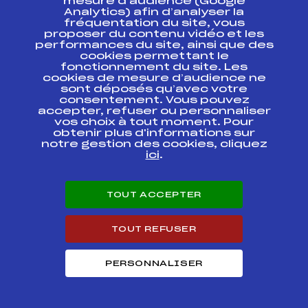
mesure d’audience (Google
ETOILE DES SAISIES
Analytics) afin d’analyser la
CHAMPIONNAT DE
fréquentation du site, vous
FFS
FSAF1072
FRANCE LONGUE
proposer du contenu vidéo et les
DISTANCE DAMES
performances du site, ainsi que des
cookies permettant le
18E MARATHON DES
fonctionnement du site. Les
FFS
FMBF0171
GLIERES
cookies de mesure d’audience ne
sont déposés qu’avec votre
consentement. Vous pouvez
18E MARATHON DES
FFS
FMBT0171
accepter, refuser ou personnaliser
GLIERES
vos choix à tout moment. Pour
obtenir plus d'informations sur
notre gestion des cookies, cliquez
LA SAVOYARDE 2004
FFS
FSAF0126
ici
.
LA SAVOYARDE 2004
FFS
FSAT0126
TOUT ACCEPTER
LA
FFS
FMJF0982
TRANSJURASSIENNE
TOUT REFUSER
42 kms LA
PERSONNALISER
BORNANDINE
MARATHON "mémorial
FFS
FMBF0081
Colette, Eliane, Mado
et Mireille"