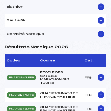
Biathlon
Saut à Ski
Combiné Nordique
Résultats Nordique 2026
Codex
Course
Cat.
ÉTOILE DES
SAISIES –
FFS
FNAF0243.FFS
MARATHON SKI
TOUR 8
CHAMPIONNATS DE
FFS
FNAF0274.FFS
FRANCE MASTERS
CHAMPIONNATS DE
FFS
FNAF0272.FFS
FRANCE MASTERS