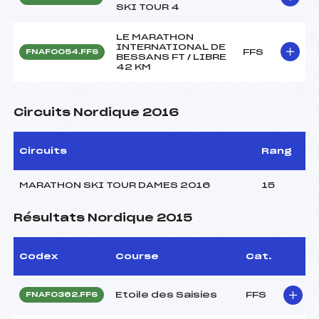
SKI TOUR 4
LE MARATHON
INTERNATIONAL DE
FFS
FNAF0054.FFS
BESSANS FT / LIBRE
42 KM
Circuits Nordique 2016
Circuits
Rang
MARATHON SKI TOUR DAMES 2016
15
Résultats Nordique 2015
Codex
Course
Cat.
Etoile des Saisies
FFS
FNAF0362.FFS