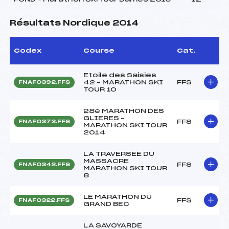
Résultats Nordique 2014
Codex
Course
Cat.
Etoile des Saisies
42 – MARATHON SKI
FFS
FNAF0392.FFS
TOUR 10
28e MARATHON DES
GLIERES –
FFS
FNAF0373.FFS
MARATHON SKI TOUR
2014
LA TRAVERSEE DU
MASSACRE
FFS
FNAF0342.FFS
MARATHON SKI TOUR
8
LE MARATHON DU
FFS
FNAF0322.FFS
GRAND BEC
LA SAVOYARDE