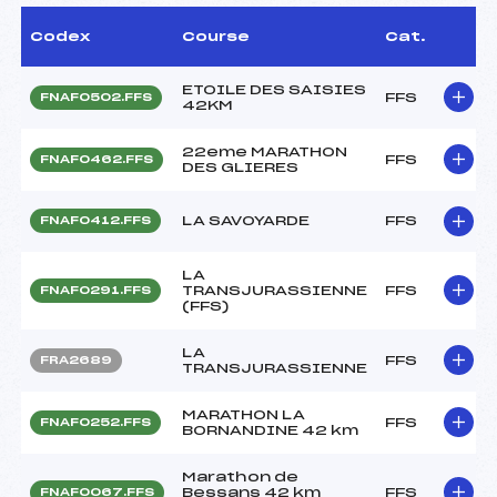
Codex
Course
Cat.
ETOILE DES SAISIES
FFS
FNAF0502.FFS
42KM
22eme MARATHON
FFS
FNAF0462.FFS
DES GLIERES
LA SAVOYARDE
FFS
FNAF0412.FFS
LA
TRANSJURASSIENNE
FFS
FNAF0291.FFS
(FFS)
LA
FFS
FRA2689
TRANSJURASSIENNE
MARATHON LA
FFS
FNAF0252.FFS
BORNANDINE 42 km
Marathon de
Bessans 42 km
FFS
FNAF0067.FFS