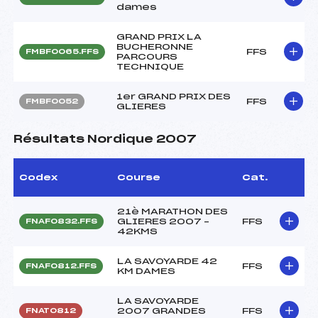
dames
GRAND PRIX LA
BUCHERONNE
FFS
FMBF0065.FFS
PARCOURS
TECHNIQUE
1er GRAND PRIX DES
FFS
FMBF0052
GLIERES
Résultats Nordique 2007
Codex
Course
Cat.
21è MARATHON DES
GLIERES 2007 –
FFS
FNAF0832.FFS
42KMS
LA SAVOYARDE 42
FFS
FNAF0812.FFS
KM DAMES
LA SAVOYARDE
2007 GRANDES
FFS
FNAT0812