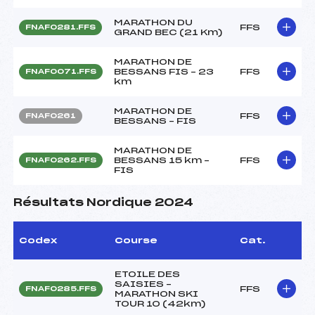
MARATHON DU
FFS
FNAF0281.FFS
GRAND BEC (21 Km)
MARATHON DE
BESSANS FIS – 23
FFS
FNAF0071.FFS
km
MARATHON DE
FFS
FNAF0261
BESSANS – FIS
MARATHON DE
BESSANS 15 km –
FFS
FNAF0262.FFS
FIS
Résultats Nordique 2024
Codex
Course
Cat.
ETOILE DES
SAISIES –
FFS
FNAF0285.FFS
MARATHON SKI
TOUR 10 (42km)