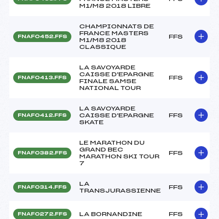
M1/M8 2018 LIBRE
CHAMPIONNATS DE
FRANCE MASTERS
FFS
FNAF0452.FFS
M1/M8 2018
CLASSIQUE
LA SAVOYARDE
CAISSE D'EPARGNE
FFS
FNAF0413.FFS
FINALE SAMSE
NATIONAL TOUR
LA SAVOYARDE
CAISSE D'EPARGNE
FFS
FNAF0412.FFS
SKATE
LE MARATHON DU
GRAND BEC
FFS
FNAF0382.FFS
MARATHON SKI TOUR
7
LA
FFS
FNAF0314.FFS
TRANSJURASSIENNE
LA BORNANDINE
FFS
FNAF0272.FFS