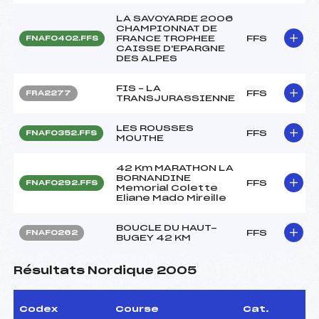
LA SAVOYARDE 2006
CHAMPIONNAT DE
FRANCE TROPHEE
FFS
FNAF0402.FFS
CAISSE D'EPARGNE
DES ALPES
FIS – LA
FFS
FRA2277
TRANSJURASSIENNE
LES ROUSSES
FFS
FNAF0352.FFS
MOUTHE
42 Km MARATHON LA
BORNANDINE
FFS
FNAF0292.FFS
Memorial Colette
Eliane Mado Mireille
BOUCLE DU HAUT-
FFS
FNAF0262
BUGEY 42 KM
Résultats Nordique 2005
Codex
Course
Cat.