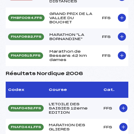
DISTANCES
GRAND PRIX DE LA
VALLEE DU
FFS
FMBF0094.FFS
BOUCHET
MARATHON "LA
FFS
FNAF0682.FFS
BORNANDINE"
Marathon de
Bessans 42 km
FFS
FNAF0515.FFS
dames
Résultats Nordique 2006
Codex
Course
Cat.
L'ETOILE DES
SAISIES 12eme
FFS
FNAF0452.FFS
EDITION
MARATHON DES
FFS
FNAF0441.FFS
GLIERES