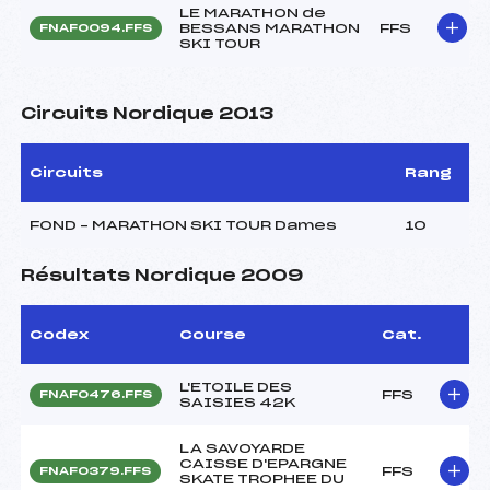
LE MARATHON de
BESSANS MARATHON
FFS
FNAF0094.FFS
SKI TOUR
Circuits Nordique 2013
Circuits
Rang
FOND – MARATHON SKI TOUR Dames
10
Résultats Nordique 2009
Codex
Course
Cat.
L'ETOILE DES
FFS
FNAF0476.FFS
SAISIES 42K
LA SAVOYARDE
CAISSE D'EPARGNE
FFS
FNAF0379.FFS
SKATE TROPHEE DU