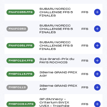
SUBARU NORDIC
CHALLENGE FFS 5
FFS
FNAF0355.FFS
FINALES
SUBARU NORDIC
CHALLENGE FFS 5
FFS
FNAF0353
FINALES
SUBARU NORDIC
CHALLENGE FFS 5
FFS
FNAF0351.FFS
FINALES
31e Grand-Prix du
FFS
FMBF0124.FFS
PAYS ROCHOIS
38eme GRAND PRIX
FFS
FMBF0115.FFS
AGY
38eme GRAND PRIX
FFS
FMBF0113
AGY
GP d'Annecy –
Criterium SWIX
FFS
FMBF0094.FFS
UVEX – Trophée