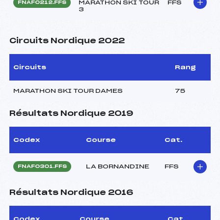
MARATHON SKI TOUR
FFS
FNAF0212.FFS
3
Circuits Nordique 2022
Circuits
Rang
MARATHON SKI TOUR DAMES
75
Résultats Nordique 2019
Codex
Course
Cat.
LA BORNANDINE
FFS
FNAF0301.FFS
Résultats Nordique 2016
Codex
Course
Cat.