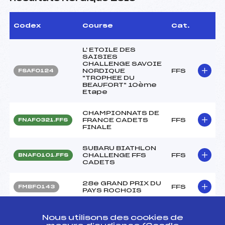
Codex
Course
Cat.
L' ETOILE DES
SAISIES
CHALLENGE SAVOIE
NORDIQUE
FFS
FSAF0124
"TROPHEE DU
BEAUFORT" 10ème
Etape
CHAMPIONNATS DE
FRANCE CADETS
FFS
FNAF0321.FFS
FINALE
SUBARU BIATHLON
CHALLENGE FFS
FFS
BNAF0101.FFS
CADETS
28e GRAND PRIX DU
FFS
FMBF0143
PAYS ROCHOIS
CHAMPIONNAT DE
Nous utilisons des cookies de
FRANCE CADET
FFS
FNAF0203.FFS