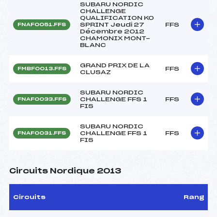
SUBARU NORDIC
CHALLENGE
QUALIFICATION KO
SPRINT Jeudi 27
FFS
FNAF0051.FFS
Décembre 2012
CHAMONIX MONT-
BLANC
GRAND PRIX DE LA
FFS
FMBF0013.FFS
CLUSAZ
SUBARU NORDIC
CHALLENGE FFS 1
FFS
FNAF0033.FFS
FIS
SUBARU NORDIC
CHALLENGE FFS 1
FFS
FNAF0031.FFS
FIS
Circuits Nordique 2013
Circuits
Rang