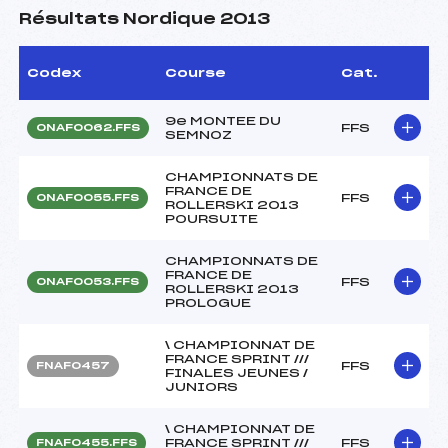
Résultats Nordique 2013
Codex
Course
Cat.
9e MONTEE DU
FFS
ONAF0062.FFS
SEMNOZ
CHAMPIONNATS DE
FRANCE DE
FFS
ONAF0055.FFS
ROLLERSKI 2013
POURSUITE
CHAMPIONNATS DE
FRANCE DE
FFS
ONAF0053.FFS
ROLLERSKI 2013
PROLOGUE
\ CHAMPIONNAT DE
FRANCE SPRINT ///
FFS
FNAF0457
FINALES JEUNES /
JUNIORS
\ CHAMPIONNAT DE
FRANCE SPRINT ///
FFS
FNAF0455.FFS