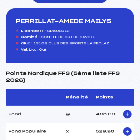
PERRILLAT-AMEDE MAILYS
foi(s) le ski
Licence :
FFS2603113
Comité :
COMITE DE SKI DE SAVOIE
Club :
13168 CLUB DES SPORTS LA FECLAZ
Val. Lic. :
Oui
Points Nordique FFS (5ème liste FFS
2026)
Pénalité
Points
Fond
@
486.00
Fond Populaire
x
529.96