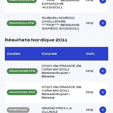
***FFS*** BESSANS
FFS
FNAF0013.FFS
DIMANCHE
4/12/2011
SUBARU NORDIC
CHALLENGE
FFS
FNAF0011.FFS
***FFS*** BESSANS
SAMEDI 3/12/2011
Résultats Nordique 2011
Codex
Course
Cat.
Chpt de FRANCE de
rollerski 2011
FFS
ONAF0026.FFS
Besse/Super-
Besse
Chpt de FRANCE de
rollerski 2011
FFS
ONAF0021.FFS
Besse/Super-
Besse
GRAND PRIX LA
FFS
FMBF0123
CLUSAZ