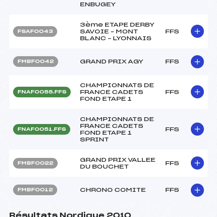
ENBUGEY
3ème ETAPE DERBY
SAVOIE – MONT
FFS
FSAF0043
BLANC – LYONNAIS
GRAND PRIX AGY
FFS
FMBF0042
CHAMPIONNATS DE
FRANCE CADETS
FFS
FNAF0055.FFS
FOND ETAPE 1
CHAMPIONNATS DE
FRANCE CADETS
FFS
FNAF0051.FFS
FOND ETAPE 1
SPRINT
GRAND PRIX VALLEE
FFS
FMBF0022
DU BOUCHET
CHRONO COMITE
FFS
FMBF0012
Résultats Nordique 2010