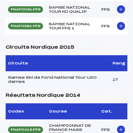
SAMSE NATIONAL
FFS
FNAF0031.FFS
TOUR KO QUALIF
SAMSE NATIONAL
FFS
FNAF0381.FFS
TOUR FFS 1
Circuits Nordique 2015
Circuits
Rang
Samse Ski de Fond National Tour U20
17
dames
Résultats Nordique 2014
Codex
Course
Cat.
CHAMPIONNAT DE
FRANCE MASS
FFS
FNAF0412.FFS