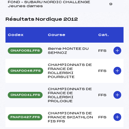
FOND – SUBARU NORDIC CHALLENGE
9
Jeunes dames
Résultats Nordique 2012
Codex
Course
Cat.
8eme MONTEE DU
FFS
ONAF0051.FFS
SEMNOZ
CHAMPIONNATS DE
FRANCE DE
FFS
ONAF0046.FFS
ROLLERSKI
POURSUITE
CHAMPIONNATS DE
FRANCE DE
FFS
ONAF0041.FFS
ROLLERSKI
PROLOGUE
CHAMPIONNATS DE
FRANCE SKIATHLON
FFS
FNAF0427.FFS
FIS FFS