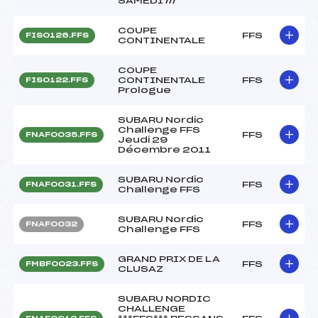
SAMEDI ///
COUPE
FFS
FIS0126.FFS
CONTINENTALE
COUPE
CONTINENTALE
FFS
FIS0122.FFS
Prologue
SUBARU Nordic
Challenge FFS
FFS
FNAF0035.FFS
Jeudi 29
Décembre 2011
SUBARU Nordic
FFS
FNAF0031.FFS
Challenge FFS
SUBARU Nordic
FFS
FNAF0032
Challenge FFS
GRAND PRIX DE LA
FFS
FMBF0023.FFS
CLUSAZ
SUBARU NORDIC
CHALLENGE