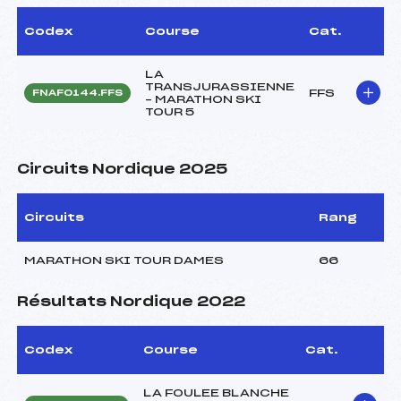
Codex
Course
Cat.
LA
TRANSJURASSIENNE
FFS
FNAF0144.FFS
– MARATHON SKI
TOUR 5
Circuits Nordique 2025
Circuits
Rang
MARATHON SKI TOUR DAMES
66
Résultats Nordique 2022
Codex
Course
Cat.
LA FOULEE BLANCHE