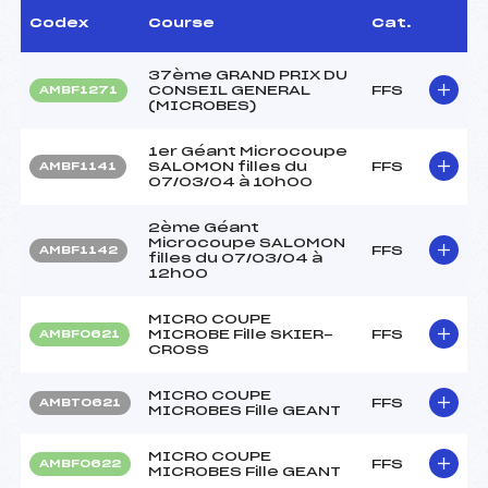
Codex
Course
Cat.
37ème GRAND PRIX DU
CONSEIL GENERAL
FFS
AMBF1271
(MICROBES)
1er Géant Microcoupe
SALOMON filles du
FFS
AMBF1141
07/03/04 à 10h00
2ème Géant
Microcoupe SALOMON
FFS
AMBF1142
filles du 07/03/04 à
12h00
MICRO COUPE
MICROBE Fille SKIER-
FFS
AMBF0621
CROSS
MICRO COUPE
FFS
AMBT0621
MICROBES Fille GEANT
MICRO COUPE
FFS
AMBF0622
MICROBES Fille GEANT