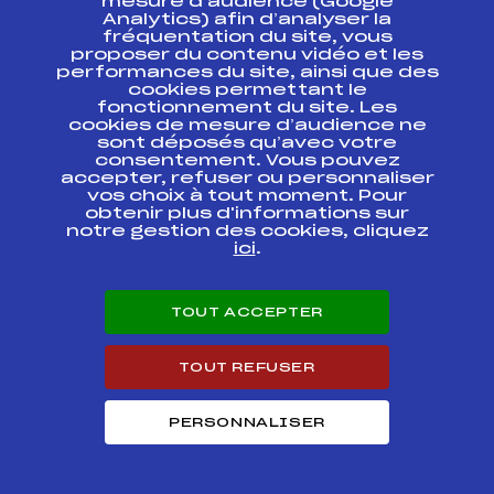
DEUXIEME ETAPE
mesure d’audience (Google
JOUR 2
Analytics) afin d’analyser la
fréquentation du site, vous
proposer du contenu vidéo et les
CHAMPIONNAT DE
performances du site, ainsi que des
FRANCE CADET
FFS
FNAF0201.FFS
cookies permettant le
DEUXIEME ETAPE
fonctionnement du site. Les
JOUR 1
cookies de mesure d’audience ne
sont déposés qu’avec votre
SUBARU BIATHLON
consentement. Vous pouvez
CHALLENGE FFS
FFS
BNAF0073.FFS
accepter, refuser ou personnaliser
CADETS
vos choix à tout moment. Pour
obtenir plus d'informations sur
notre gestion des cookies, cliquez
SUBARU BIATHLON
CHALLENGE FFS
FFS
ici
.
BNAF0071.FFS
CADETS
TOUT ACCEPTER
GP du Praz de Lys
FFS
FMBF0082
TOUT REFUSER
SUBARU BIATHLON
CHALLENGE FFS
FFS
BNAF0053.FFS
CADETS
PERSONNALISER
SUBARU BIATHLON
CHALLENGE FFS
FFS
BNAF0051.FFS
CADETS