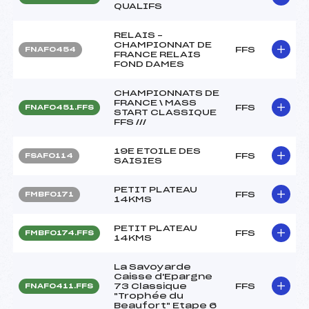
QUALIFS
RELAIS –
CHAMPIONNAT DE
FFS
FNAF0454
FRANCE RELAIS
FOND DAMES
CHAMPIONNATS DE
FRANCE \ MASS
FFS
FNAF0451.FFS
START CLASSIQUE
FFS ///
19E ETOILE DES
FFS
FSAF0114
SAISIES
PETIT PLATEAU
FFS
FMBF0171
14KMS
PETIT PLATEAU
FFS
FMBF0174.FFS
14KMS
La Savoyarde
Caisse d'Epargne
73 Classique
FFS
FNAF0411.FFS
"Trophée du
Beaufort" Etape 6