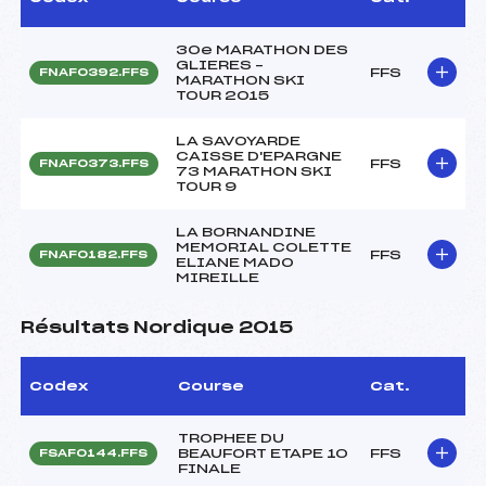
30e MARATHON DES
GLIERES –
FFS
FNAF0392.FFS
MARATHON SKI
TOUR 2015
LA SAVOYARDE
CAISSE D'EPARGNE
FFS
FNAF0373.FFS
73 MARATHON SKI
TOUR 9
LA BORNANDINE
MEMORIAL COLETTE
FFS
FNAF0182.FFS
ELIANE MADO
MIREILLE
Résultats Nordique 2015
Codex
Course
Cat.
TROPHEE DU
BEAUFORT ETAPE 10
FFS
FSAF0144.FFS
FINALE