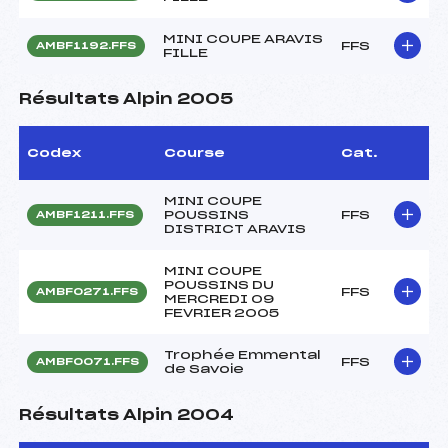
MINI COUPE ARAVIS
FFS
AMBF1192.FFS
FILLE
Résultats Alpin 2005
Codex
Course
Cat.
MINI COUPE
POUSSINS
FFS
AMBF1211.FFS
DISTRICT ARAVIS
MINI COUPE
POUSSINS DU
FFS
AMBF0271.FFS
MERCREDI 09
FEVRIER 2005
Trophée Emmental
FFS
AMBF0071.FFS
de Savoie
Résultats Alpin 2004