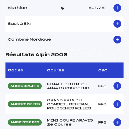
Biathlon
@
817.78
Saut à Ski
Combiné Nordique
Résultats Alpin 2006
Codex
Course
Cat.
FINALE DISTRICT
FFS
AMBF1821.FFS
ARAVIS POUSSINS
GRAND PRIX DU
CONSEIL GENERAL
FFS
AMBF2622.FFS
POUSSINES FILLES
MINI COUPE ARAVIS
FFS
AMBF1732.FFS
2e Course