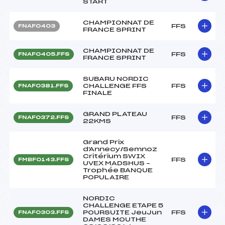
START
CHAMPIONNAT DE
FFS
FNAF0403
FRANCE SPRINT
CHAMPIONNAT DE
FFS
FNAF0405.FFS
FRANCE SPRINT
SUBARU NORDIC
CHALLENGE FFS
FFS
FNAF0381.FFS
FINALE
GRAND PLATEAU
FFS
FNAF0372.FFS
22KMS
Grand Prix
d'Annecy/Semnoz
Critérium SWIX
FFS
FMBF0143.FFS
UVEX MADSHUS –
Trophée BANQUE
POPULAIRE
NORDIC
CHALLENGE ETAPE 5
POURSUITE JeuJun
FFS
FNAF0303.FFS
DAMES MOUTHE