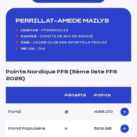
PERRILLAT-AMEDE MAILYS
foi(s) le ski
Licence :
FFS2603113
Comité :
COMITE DE SKI DE SAVOIE
Club :
13168 CLUB DES SPORTS LA FECLAZ
Val. Lic. :
Oui
Points Nordique FFS (5ème liste FFS
2026)
Pénalité
Points
Fond
@
486.00
Fond Populaire
x
529.96