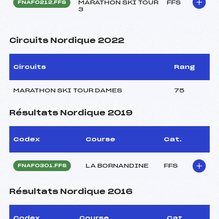
MARATHON SKI TOUR
FFS
FNAF0212.FFS
3
Circuits Nordique 2022
Circuits
Rang
MARATHON SKI TOUR DAMES
75
Résultats Nordique 2019
Codex
Course
Cat.
LA BORNANDINE
FFS
FNAF0301.FFS
Résultats Nordique 2016
Codex
Course
Cat.