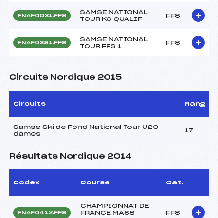
SAMSE NATIONAL
FFS
FNAF0031.FFS
TOUR KO QUALIF
SAMSE NATIONAL
FFS
FNAF0381.FFS
TOUR FFS 1
Circuits Nordique 2015
Circuits
Rang
Samse Ski de Fond National Tour U20
17
dames
Résultats Nordique 2014
Codex
Course
Cat.
CHAMPIONNAT DE
FRANCE MASS
FFS
FNAF0412.FFS