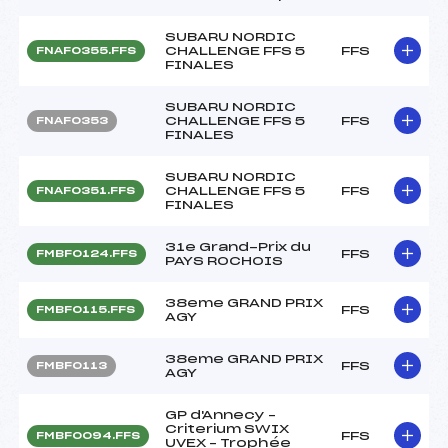
SUBARU NORDIC
CHALLENGE FFS 5
FFS
FNAF0355.FFS
FINALES
SUBARU NORDIC
CHALLENGE FFS 5
FFS
FNAF0353
FINALES
SUBARU NORDIC
CHALLENGE FFS 5
FFS
FNAF0351.FFS
FINALES
31e Grand-Prix du
FFS
FMBF0124.FFS
PAYS ROCHOIS
38eme GRAND PRIX
FFS
FMBF0115.FFS
AGY
38eme GRAND PRIX
FFS
FMBF0113
AGY
GP d'Annecy –
Criterium SWIX
FFS
FMBF0094.FFS
UVEX – Trophée