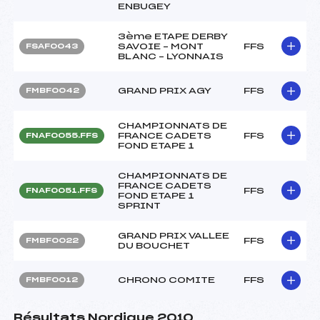
ENBUGEY
3ème ETAPE DERBY
SAVOIE – MONT
FFS
FSAF0043
BLANC – LYONNAIS
GRAND PRIX AGY
FFS
FMBF0042
CHAMPIONNATS DE
FRANCE CADETS
FFS
FNAF0055.FFS
FOND ETAPE 1
CHAMPIONNATS DE
FRANCE CADETS
FFS
FNAF0051.FFS
FOND ETAPE 1
SPRINT
GRAND PRIX VALLEE
FFS
FMBF0022
DU BOUCHET
CHRONO COMITE
FFS
FMBF0012
Résultats Nordique 2010