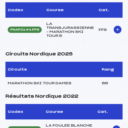
Codex
Course
Cat.
LA
TRANSJURASSIENNE
FFS
FNAF0144.FFS
– MARATHON SKI
TOUR 5
Circuits Nordique 2025
Circuits
Rang
MARATHON SKI TOUR DAMES
66
Résultats Nordique 2022
Codex
Course
Cat.
LA FOULEE BLANCHE