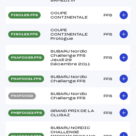
SAMEDI ///
COUPE
FFS
FIS0126.FFS
CONTINENTALE
COUPE
CONTINENTALE
FFS
FIS0122.FFS
Prologue
SUBARU Nordic
Challenge FFS
FFS
FNAF0035.FFS
Jeudi 29
Décembre 2011
SUBARU Nordic
FFS
FNAF0031.FFS
Challenge FFS
SUBARU Nordic
FFS
FNAF0032
Challenge FFS
GRAND PRIX DE LA
FFS
FMBF0023.FFS
CLUSAZ
SUBARU NORDIC
CHALLENGE