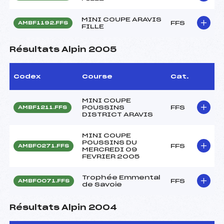
MINI COUPE ARAVIS
FFS
AMBF1192.FFS
FILLE
Résultats Alpin 2005
Codex
Course
Cat.
MINI COUPE
POUSSINS
FFS
AMBF1211.FFS
DISTRICT ARAVIS
MINI COUPE
POUSSINS DU
FFS
AMBF0271.FFS
MERCREDI 09
FEVRIER 2005
Trophée Emmental
FFS
AMBF0071.FFS
de Savoie
Résultats Alpin 2004