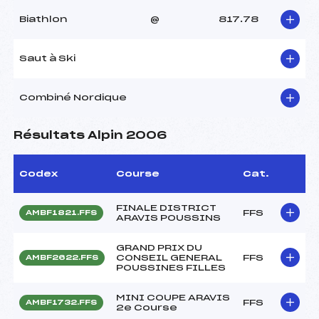
Biathlon
@
817.78
Saut à Ski
Combiné Nordique
Résultats Alpin 2006
Codex
Course
Cat.
FINALE DISTRICT
FFS
AMBF1821.FFS
ARAVIS POUSSINS
GRAND PRIX DU
CONSEIL GENERAL
FFS
AMBF2622.FFS
POUSSINES FILLES
MINI COUPE ARAVIS
FFS
AMBF1732.FFS
2e Course