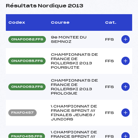
Résultats Nordique 2013
Codex
Course
Cat.
9e MONTEE DU
FFS
ONAF0062.FFS
SEMNOZ
CHAMPIONNATS DE
FRANCE DE
FFS
ONAF0055.FFS
ROLLERSKI 2013
POURSUITE
CHAMPIONNATS DE
FRANCE DE
FFS
ONAF0053.FFS
ROLLERSKI 2013
PROLOGUE
\ CHAMPIONNAT DE
FRANCE SPRINT ///
FFS
FNAF0457
FINALES JEUNES /
JUNIORS
\ CHAMPIONNAT DE
FRANCE SPRINT ///
FFS
FNAF0455.FFS