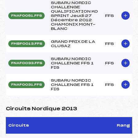
SUBARU NORDIC
CHALLENGE
QUALIFICATION KO
SPRINT Jeudi 27
FFS
FNAF0051.FFS
Décembre 2012
CHAMONIX MONT-
BLANC
GRAND PRIX DE LA
FFS
FMBF0013.FFS
CLUSAZ
SUBARU NORDIC
CHALLENGE FFS 1
FFS
FNAF0033.FFS
FIS
SUBARU NORDIC
CHALLENGE FFS 1
FFS
FNAF0031.FFS
FIS
Circuits Nordique 2013
Circuits
Rang