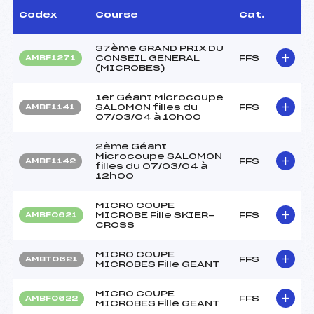
Codex
Course
Cat.
37ème GRAND PRIX DU
CONSEIL GENERAL
FFS
AMBF1271
(MICROBES)
1er Géant Microcoupe
SALOMON filles du
FFS
AMBF1141
07/03/04 à 10h00
2ème Géant
Microcoupe SALOMON
FFS
AMBF1142
filles du 07/03/04 à
12h00
MICRO COUPE
MICROBE Fille SKIER-
FFS
AMBF0621
CROSS
MICRO COUPE
FFS
AMBT0621
MICROBES Fille GEANT
MICRO COUPE
FFS
AMBF0622
MICROBES Fille GEANT