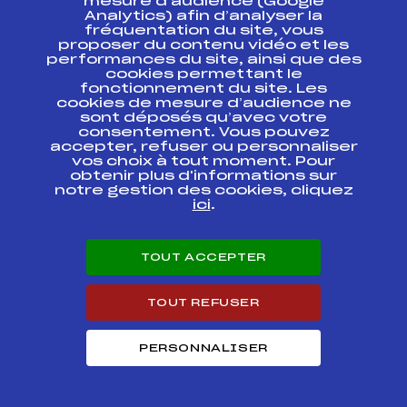
DEUXIEME ETAPE
mesure d’audience (Google
JOUR 2
Analytics) afin d’analyser la
fréquentation du site, vous
proposer du contenu vidéo et les
CHAMPIONNAT DE
performances du site, ainsi que des
FRANCE CADET
FFS
FNAF0201.FFS
cookies permettant le
DEUXIEME ETAPE
fonctionnement du site. Les
JOUR 1
cookies de mesure d’audience ne
sont déposés qu’avec votre
SUBARU BIATHLON
consentement. Vous pouvez
CHALLENGE FFS
FFS
BNAF0073.FFS
accepter, refuser ou personnaliser
CADETS
vos choix à tout moment. Pour
obtenir plus d'informations sur
notre gestion des cookies, cliquez
SUBARU BIATHLON
CHALLENGE FFS
FFS
ici
.
BNAF0071.FFS
CADETS
TOUT ACCEPTER
GP du Praz de Lys
FFS
FMBF0082
TOUT REFUSER
SUBARU BIATHLON
CHALLENGE FFS
FFS
BNAF0053.FFS
CADETS
PERSONNALISER
SUBARU BIATHLON
CHALLENGE FFS
FFS
BNAF0051.FFS
CADETS