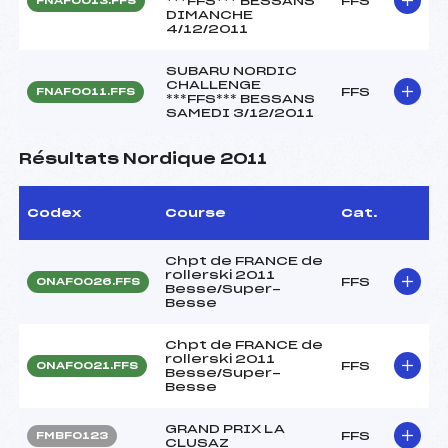
***FFS*** BESSANS
FFS
FNAF0013.FFS
DIMANCHE
4/12/2011
SUBARU NORDIC
CHALLENGE
FFS
FNAF0011.FFS
***FFS*** BESSANS
SAMEDI 3/12/2011
Résultats Nordique 2011
Codex
Course
Cat.
Chpt de FRANCE de
rollerski 2011
FFS
ONAF0026.FFS
Besse/Super-
Besse
Chpt de FRANCE de
rollerski 2011
FFS
ONAF0021.FFS
Besse/Super-
Besse
GRAND PRIX LA
FFS
FMBF0123
CLUSAZ