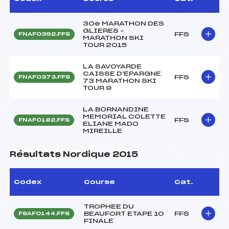
30e MARATHON DES
GLIERES –
FFS
FNAF0392.FFS
MARATHON SKI
TOUR 2015
LA SAVOYARDE
CAISSE D'EPARGNE
FFS
FNAF0373.FFS
73 MARATHON SKI
TOUR 9
LA BORNANDINE
MEMORIAL COLETTE
FFS
FNAF0182.FFS
ELIANE MADO
MIREILLE
Résultats Nordique 2015
Codex
Course
Cat.
TROPHEE DU
BEAUFORT ETAPE 10
FFS
FSAF0144.FFS
FINALE