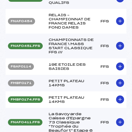
QUALIFS
RELAIS –
CHAMPIONNAT DE
FFS
FNAF0454
FRANCE RELAIS
FOND DAMES
CHAMPIONNATS DE
FRANCE \ MASS
FFS
FNAF0451.FFS
START CLASSIQUE
FFS ///
19E ETOILE DES
FFS
FSAF0114
SAISIES
PETIT PLATEAU
FFS
FMBF0171
14KMS
PETIT PLATEAU
FFS
FMBF0174.FFS
14KMS
La Savoyarde
Caisse d'Epargne
73 Classique
FFS
FNAF0411.FFS
"Trophée du
Beaufort" Etape 6