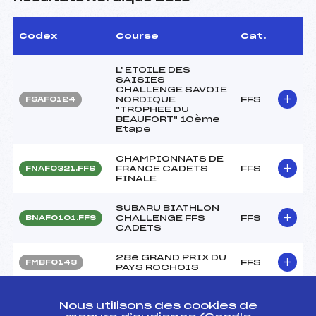
Codex
Course
Cat.
L' ETOILE DES
SAISIES
CHALLENGE SAVOIE
NORDIQUE
FFS
FSAF0124
"TROPHEE DU
BEAUFORT" 10ème
Etape
CHAMPIONNATS DE
FRANCE CADETS
FFS
FNAF0321.FFS
FINALE
SUBARU BIATHLON
CHALLENGE FFS
FFS
BNAF0101.FFS
CADETS
28e GRAND PRIX DU
FFS
FMBF0143
PAYS ROCHOIS
CHAMPIONNAT DE
Nous utilisons des cookies de
FRANCE CADET
FFS
FNAF0203.FFS