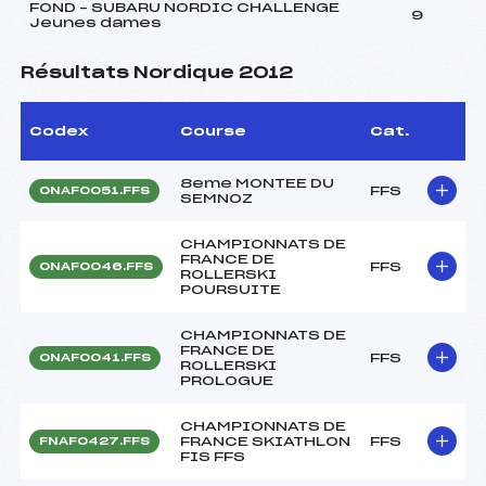
FOND – SUBARU NORDIC CHALLENGE
9
Jeunes dames
Résultats Nordique 2012
Codex
Course
Cat.
8eme MONTEE DU
FFS
ONAF0051.FFS
SEMNOZ
CHAMPIONNATS DE
FRANCE DE
FFS
ONAF0046.FFS
ROLLERSKI
POURSUITE
CHAMPIONNATS DE
FRANCE DE
FFS
ONAF0041.FFS
ROLLERSKI
PROLOGUE
CHAMPIONNATS DE
FRANCE SKIATHLON
FFS
FNAF0427.FFS
FIS FFS