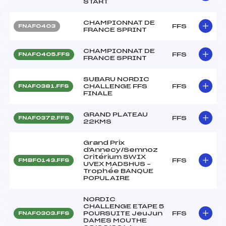
START
CHAMPIONNAT DE
FFS
FNAF0403
FRANCE SPRINT
CHAMPIONNAT DE
FFS
FNAF0405.FFS
FRANCE SPRINT
SUBARU NORDIC
CHALLENGE FFS
FFS
FNAF0381.FFS
FINALE
GRAND PLATEAU
FFS
FNAF0372.FFS
22KMS
Grand Prix
d'Annecy/Semnoz
Critérium SWIX
FFS
FMBF0143.FFS
UVEX MADSHUS –
Trophée BANQUE
POPULAIRE
NORDIC
CHALLENGE ETAPE 5
POURSUITE JeuJun
FFS
FNAF0303.FFS
DAMES MOUTHE