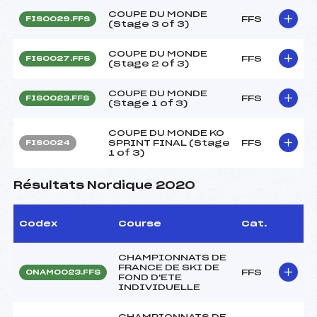
COUPE DU MONDE
FFS
FIS0029.FFS
(Stage 3 of 3)
COUPE DU MONDE
FFS
FIS0027.FFS
(Stage 2 of 3)
COUPE DU MONDE
FFS
FIS0023.FFS
(Stage 1 of 3)
COUPE DU MONDE KO
SPRINT FINAL (Stage
FFS
FIS0024
1 of 3)
Résultats Nordique 2020
Codex
Course
Cat.
CHAMPIONNATS DE
FRANCE DE SKI DE
FFS
ONAM0023.FFS
FOND D'ETE
INDIVIDUELLE
CHAMPIONNATS DE