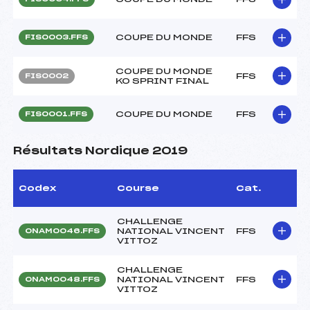
COUPE DU MONDE
FFS
FIS0003.FFS
COUPE DU MONDE
FFS
FIS0002
KO SPRINT FINAL
COUPE DU MONDE
FFS
FIS0001.FFS
Résultats Nordique 2019
Codex
Course
Cat.
CHALLENGE
NATIONAL VINCENT
FFS
ONAM0046.FFS
VITTOZ
CHALLENGE
NATIONAL VINCENT
FFS
ONAM0048.FFS
VITTOZ