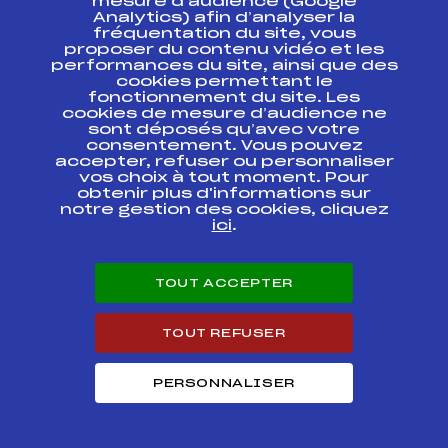
mesure d’audience (Google
COUPE
CONTINENTALE
FFS
FIS0422.FFS
Analytics) afin d’analyser la
OPA
fréquentation du site, vous
proposer du contenu vidéo et les
performances du site, ainsi que des
COUPE
cookies permettant le
CONTINENTALE
FFS
FIS0426.FFS
fonctionnement du site. Les
OPA
cookies de mesure d’audience ne
sont déposés qu’avec votre
CHAMPIONNAT DU
consentement. Vous pouvez
FFS
FIS0359.FFS
MONDE (U23)
accepter, refuser ou personnaliser
vos choix à tout moment. Pour
obtenir plus d'informations sur
CHAMPIONNAT DU
FFS
FIS0228.FFS
notre gestion des cookies, cliquez
MONDE (U23)
ici
.
CHAMPIONNAT DU
MONDE (U23) (KO
FFS
FIS0227
SPRINT FINAL)
TOUT ACCEPTER
CHAMPIONNAT DU
FFS
FIS0226.FFS
TOUT REFUSER
MONDE (U23)
PERSONNALISER
COUPE DU MONDE
FFS
FIS0172.FFS
COUPE DU MONDE
FFS
FIS0170.FFS