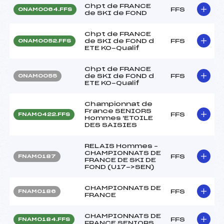
Chpt de FRANCE
FFS
ONAM0064.FFS
de SKI de FOND
Chpt de FRANCE
de SKI de FOND d
FFS
ONAM0052.FFS
ETE KO-Qualif
Chpt de FRANCE
de SKI de FOND d
FFS
ONAM0055
ETE KO-Qualif
Championnat de
France SENIORS
FFS
FNAM0422.FFS
Hommes 'ETOILE
DES SAISIES
RELAIS Hommes –
CHAMPIONNATS DE
FFS
FNAM0187
FRANCE DE SKI DE
FOND (U17->SEN)
CHAMPIONNATS DE
FFS
FNAM0186
FRANCE
CHAMPIONNATS DE
FFS
FNAM0184.FFS
FRANCE SENIORS