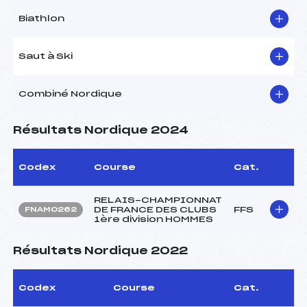
Biathlon
Saut à Ski
Combiné Nordique
Résultats Nordique 2024
Codex
Course
Cat.
RELAIS-CHAMPIONNAT
DE FRANCE DES CLUBS
FFS
FNAM0262
1ère division HOMMES
Résultats Nordique 2022
Codex
Course
Cat.