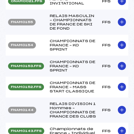
FFS
ONAM0021.FFS
INVITATIONAL
RELAIS MASCULIN
– CHAMPIONNATS
FFS
FNAM0155
DE FRANCE DE SKI
DE FOND
CHAMPIONNATS DE
FRANCE – KO
FFS
FNAM0154
SPRINT
CHAMPIONNATS DE
FRANCE – KO
FFS
FNAM0153.FFS
SPRINT
CHAMPIONNATS DE
FRANCE – MASS
FFS
FNAM0152.FFS
START CLASSIQUE
RELAIS DIVISION 1
Hommes –
FFS
FNAM0144
CHAMPIONNATS DE
FRANCE DES CLUBS
Championnats de
FFS
FNAM0143.FFS
France – Individuel