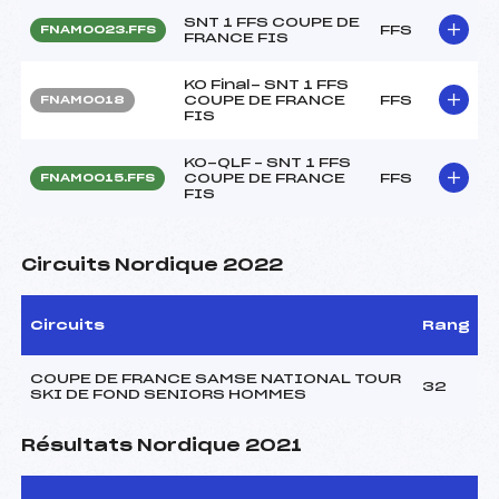
SNT 1 FFS COUPE DE
FFS
FNAM0023.FFS
FRANCE FIS
KO Final- SNT 1 FFS
COUPE DE FRANCE
FFS
FNAM0018
FIS
KO-QLF – SNT 1 FFS
COUPE DE FRANCE
FFS
FNAM0015.FFS
FIS
Circuits Nordique 2022
Circuits
Rang
COUPE DE FRANCE SAMSE NATIONAL TOUR
32
SKI DE FOND SENIORS HOMMES
Résultats Nordique 2021