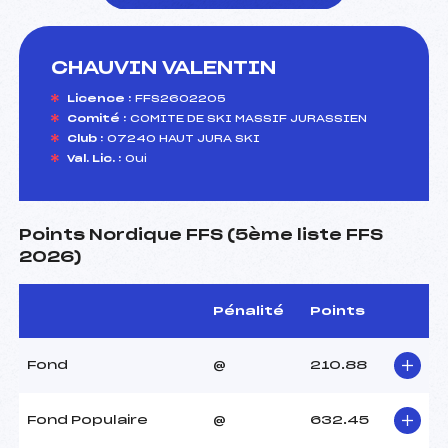
CHAUVIN VALENTIN
foi(s) le ski
Licence :
FFS2602205
Comité :
COMITE DE SKI MASSIF JURASSIEN
Club :
07240 HAUT JURA SKI
Val. Lic. :
Oui
Points Nordique FFS (5ème liste FFS
2026)
Pénalité
Points
Fond
@
210.88
Fond Populaire
@
632.45