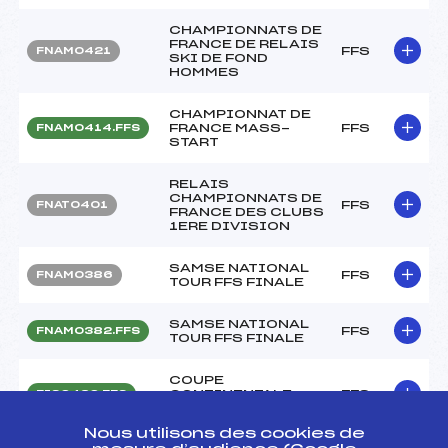
CHAMPIONNATS DE
FRANCE DE RELAIS
FFS
FNAM0421
SKI DE FOND
HOMMES
CHAMPIONNAT DE
FRANCE MASS-
FFS
FNAM0414.FFS
START
RELAIS
CHAMPIONNATS DE
FFS
FNAT0401
FRANCE DES CLUBS
1ERE DIVISION
SAMSE NATIONAL
FFS
FNAM0386
TOUR FFS FINALE
SAMSE NATIONAL
FFS
FNAM0382.FFS
TOUR FFS FINALE
COUPE
CONTINENTALE
FFS
FIS0430.FFS
OPA (Prologue)
Nous utilisons des cookies de