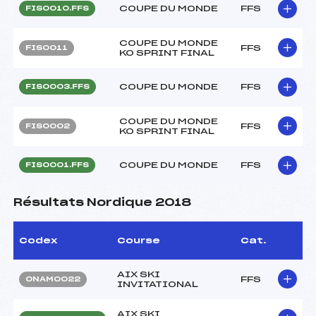
COUPE DU MONDE
FFS
FIS0010.FFS
COUPE DU MONDE
FFS
FIS0011
KO SPRINT FINAL
COUPE DU MONDE
FFS
FIS0003.FFS
COUPE DU MONDE
FFS
FIS0002
KO SPRINT FINAL
COUPE DU MONDE
FFS
FIS0001.FFS
Résultats Nordique 2018
Codex
Course
Cat.
AIX SKI
FFS
ONAM0022
INVITATIONAL
AIX SKI