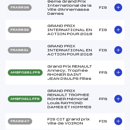
9ème Grand Prix
International de la
FIS
FRA5638
Ville d'Annemasse
Dames
GRAND PRIX
INTERNATIONAL EN
FIS
FRA5632
ACTION POUR 2018
GRAND PRIX
INTERNATIONAL EN
FIS
FRA5631
ACTION POUR 2018
Grand Prix RENAULT
Annecy, Trophée
FFS
AMBF0261.FFS
RHONER SAINT
JEAN D'AULPS Filles
GRAND PRIX
RENAULT TROPHEE
ROHNER Mémorial
FFS
AMBF0211.FFS
Louis RAYMOND
DAMES ET HOMMES
FIS CIT grand prix
FIS
FRA6847
Ville de VOIRON