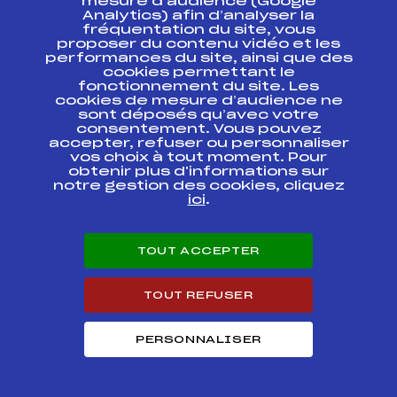
mesure d’audience (Google
Analytics) afin d’analyser la
fréquentation du site, vous
Ressources
proposer du contenu vidéo et les
performances du site, ainsi que des
Pass’Neige
cookies permettant le
Projet sportif fédéral
fonctionnement du site. Les
cookies de mesure d’audience ne
Projet de performance fédéral
sont déposés qu’avec votre
Antidopage
consentement. Vous pouvez
Pôle Développement, Formation, Suivi
accepter, refuser ou personnaliser
Scientifique
vos choix à tout moment. Pour
Listes ministérielles
obtenir plus d'informations sur
notre gestion des cookies, cliquez
Pôle vie de l’athlète
ici
.
Enseignement professionnel
Informatique et chronométrage
Circuits
TOUT ACCEPTER
Carrières
Développement des habiletés mentales
TOUT REFUSER
PERSONNALISER
© 2026 Fédération Française de Ski
Mentions légales
Politique de
confidentialité
Cookies