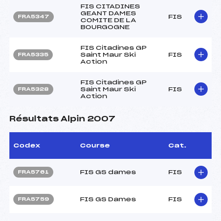
FIS CITADINES
GEANT DAMES
FIS
FRA5347
COMITE DE LA
BOURGOGNE
FIS Citadines GP
Saint Maur Ski
FIS
FRA5335
Action
FIS Citadines GP
Saint Maur Ski
FIS
FRA5328
Action
Résultats Alpin 2007
Codex
Course
Cat.
FIS GS dames
FIS
FRA5761
FIS GS Dames
FIS
FRA5759