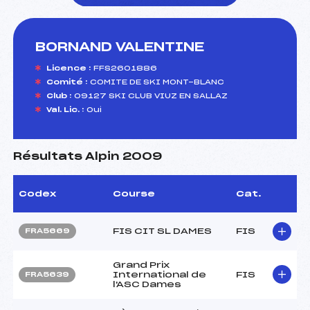
BORNAND VALENTINE
foi(s) le ski
Licence :
FFS2601886
Comité :
COMITE DE SKI MONT-BLANC
Club :
09127 SKI CLUB VIUZ EN SALLAZ
Val. Lic. :
Oui
Résultats Alpin 2009
Codex
Course
Cat.
FIS CIT SL DAMES
FIS
FRA5669
Grand Prix
International de
FIS
FRA5639
l'ASC Dames