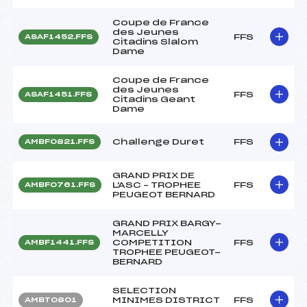
Coupe de France
des Jeunes
FFS
ASAF1452.FFS
Citadins Slalom
Dame
Coupe de France
des Jeunes
FFS
ASAF1451.FFS
Citadins Geant
Dame
Challenge Duret
FFS
AMBF0821.FFS
GRAND PRIX DE
L'ASC – TROPHEE
FFS
AMBF0761.FFS
PEUGEOT BERNARD
GRAND PRIX BARGY-
MARCELLY
COMPETITION
FFS
AMBF1441.FFS
TROPHEE PEUGEOT-
BERNARD
SELECTION
MINIMES DISTRICT
FFS
AMBT0801