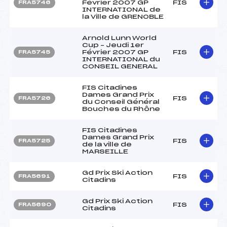
Février 2007 GP
FIS
FRA5746
INTERNATIONAL de
la Ville de GRENOBLE
Arnold Lunn World
Cup – Jeudi 1er
Février 2007 GP
FIS
FRA5745
INTERNATIONAL du
CONSEIL GENERAL
FIS Citadines
Dames Grand Prix
FIS
FRA5726
du Conseil Général
Bouches du Rhône
FIS Citadines
Dames Grand Prix
FIS
FRA5725
de la ville de
MARSEILLE
Gd Prix Ski Action
FIS
FRA5691
Citadins
Gd Prix Ski Action
FIS
FRA5690
Citadins