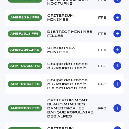
NOCTURNE
CRITERIUM
FFS
AMBF2391.FFS
MINIMES
DISTRICT MINIMES
FFS
AMBF1311.FFS
FILLES
GRAND PRIX
FFS
AMBF1261.FFS
MINIMES
Coupe de France
FFS
ANAF0032.FFS
du Jeune Citadin
Coupe de France
du Jeune Citadin
FFS
ANAF0031.FFS
Slalom Nocturne
CRITERIUM MONT
BLANC MINIMES
DAMESTROPHEE
FFS
AMBF2291.FFS
BANQUE POPULAIRE
DES ALPES
CRITERIUM