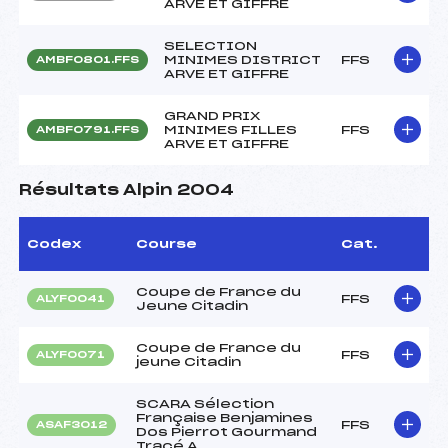
ARVE ET GIFFRE
SELECTION
MINIMES DISTRICT
FFS
AMBF0801.FFS
ARVE ET GIFFRE
GRAND PRIX
MINIMES FILLES
FFS
AMBF0791.FFS
ARVE ET GIFFRE
Résultats Alpin 2004
Codex
Course
Cat.
Coupe de France du
FFS
ALYF0041
Jeune Citadin
Coupe de France du
FFS
ALYF0071
jeune Citadin
SCARA Sélection
Française Benjamines
FFS
ASAF3012
Dos Pierrot Gourmand
Tracé A