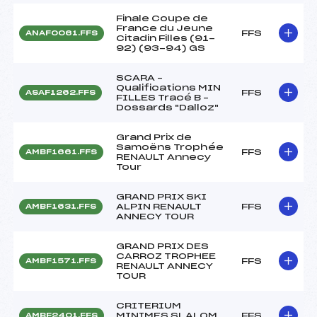
Finale Coupe de
France du Jeune
FFS
ANAF0061.FFS
Citadin Filles (91-
92) (93-94) GS
SCARA –
Qualifications MIN
FFS
ASAF1262.FFS
FILLES Tracé B –
Dossards "Dalloz"
Grand Prix de
Samoëns Trophée
FFS
AMBF1661.FFS
RENAULT Annecy
Tour
GRAND PRIX SKI
ALPIN RENAULT
FFS
AMBF1631.FFS
ANNECY TOUR
GRAND PRIX DES
CARROZ TROPHEE
FFS
AMBF1571.FFS
RENAULT ANNECY
TOUR
CRITERIUM
MINIMES SLALOM
FFS
AMBF2401.FFS