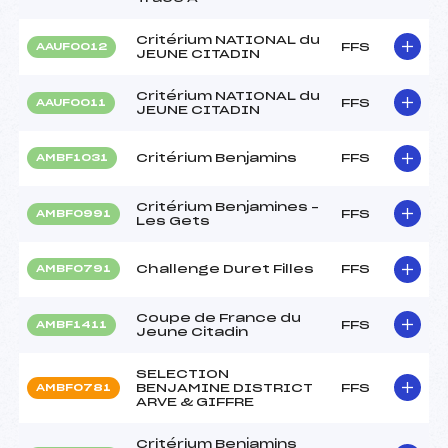
Critérium NATIONAL du
FFS
AAUF0012
JEUNE CITADIN
Critérium NATIONAL du
FFS
AAUF0011
JEUNE CITADIN
Critérium Benjamins
FFS
AMBF1031
Critérium Benjamines –
FFS
AMBF0991
Les Gets
Challenge Duret Filles
FFS
AMBF0791
Coupe de France du
FFS
AMBF1411
Jeune Citadin
SELECTION
BENJAMINE DISTRICT
FFS
AMBF0781
ARVE & GIFFRE
Critérium Benjamins