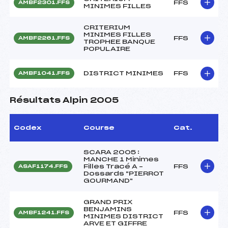
FFS
AMBF2301.FFS
MINIMES FILLES
CRITERIUM
MINIMES FILLES
FFS
AMBF2261.FFS
TROPHEE BANQUE
POPULAIRE
DISTRICT MINIMES
FFS
AMBF1041.FFS
Résultats Alpin 2005
Codex
Course
Cat.
SCARA 2005 :
MANCHE 1 Minimes
Filles Tracé A –
FFS
ASAF1174.FFS
Dossards "PIERROT
GOURMAND"
GRAND PRIX
BENJAMINS
FFS
AMBF1241.FFS
MINIMES DISTRICT
ARVE ET GIFFRE