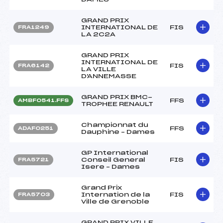
GRAND PRIX
INTERNATIONAL DE
FIS
FRA1249
LA 2C2A
GRAND PRIX
INTERNATIONAL DE
FIS
FRA6142
LA VILLE
D'ANNEMASSE
GRAND PRIX BMC-
FFS
AMBF0541.FFS
TROPHEE RENAULT
Championnat du
FFS
ADAF0251
Dauphine – Dames
GP International
Conseil General
FIS
FRA5721
Isere – Dames
Grand Prix
Internation de la
FIS
FRA5703
Ville de Grenoble
GRAND PRIX VILLE