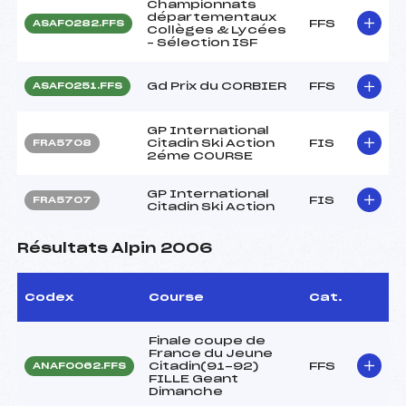
Championnats
départementaux
FFS
ASAF0282.FFS
Collèges & Lycées
– Sélection ISF
Gd Prix du CORBIER
FFS
ASAF0251.FFS
GP International
Citadin Ski Action
FIS
FRA5708
2éme COURSE
GP International
FIS
FRA5707
Citadin Ski Action
Résultats Alpin 2006
Codex
Course
Cat.
Finale coupe de
France du Jeune
Citadin(91-92)
FFS
ANAF0062.FFS
FILLE Geant
Dimanche