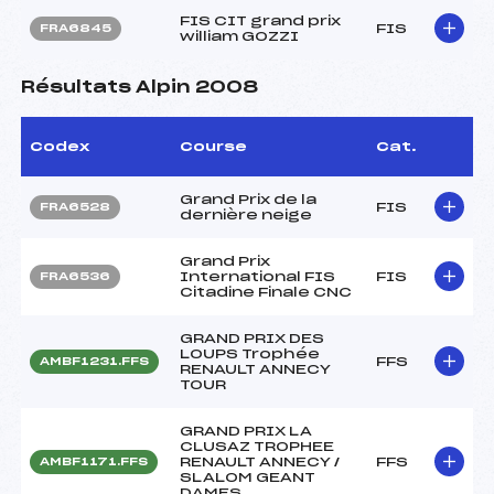
FIS CIT grand prix
FIS
FRA6845
william GOZZI
Résultats Alpin 2008
Codex
Course
Cat.
Grand Prix de la
FIS
FRA6528
dernière neige
Grand Prix
International FIS
FIS
FRA6536
Citadine Finale CNC
GRAND PRIX DES
LOUPS Trophée
FFS
AMBF1231.FFS
RENAULT ANNECY
TOUR
GRAND PRIX LA
CLUSAZ TROPHEE
RENAULT ANNECY /
FFS
AMBF1171.FFS
SLALOM GEANT
DAMES