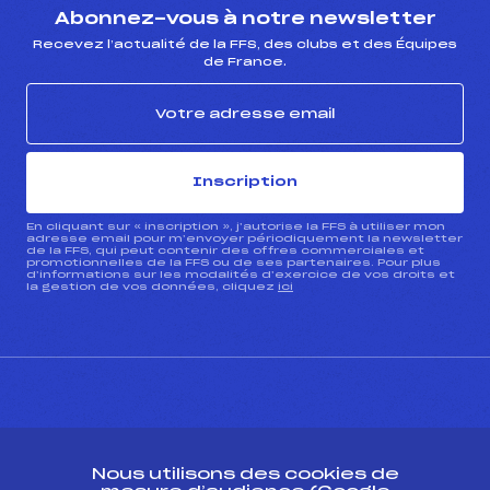
Abonnez-vous à notre newsletter
Recevez l’actualité de la FFS, des clubs et des Équipes
de France.
Inscription
En cliquant sur « inscription », j’autorise la FFS à utiliser mon
adresse email pour m’envoyer périodiquement la newsletter
de la FFS, qui peut contenir des offres commerciales et
promotionnelles de la FFS ou de ses partenaires. Pour plus
d’informations sur les modalités d’exercice de vos droits et
la gestion de vos données, cliquez
ici
CONTACT
Nous utilisons des cookies de
ESPACE PRESSE