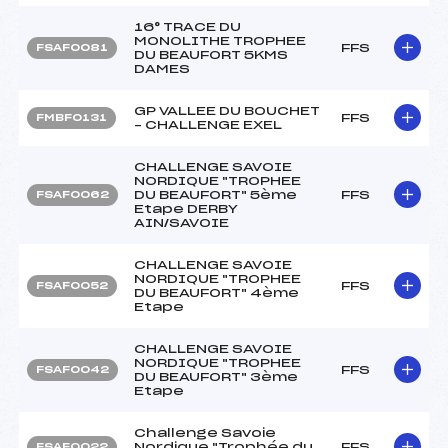
16° TRACE DU
MONOLITHE TROPHEE
FFS
FSAF0081
DU BEAUFORT 5KMS
DAMES
GP VALLEE DU BOUCHET
FFS
FMBF0131
– CHALLENGE EXEL
CHALLENGE SAVOIE
NORDIQUE "TROPHEE
DU BEAUFORT" 5ème
FFS
FSAF0062
Etape DERBY
AIN/SAVOIE
CHALLENGE SAVOIE
NORDIQUE "TROPHEE
FFS
FSAF0052
DU BEAUFORT" 4ème
Etape
CHALLENGE SAVOIE
NORDIQUE "TROPHEE
FFS
FSAF0042
DU BEAUFORT" 3ème
Etape
Challenge Savoie
Nordique "Trophée du
FFS
FSAF0022