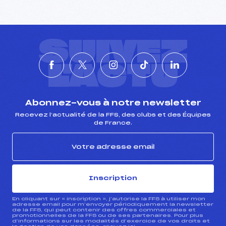
SUIVEZ
L'ACTU
Abonnez-vous à notre newsletter
Recevez l’actualité de la FFS, des clubs et des Équipes
de France.
Inscription
En cliquant sur « inscription », j’autorise la FFS à utiliser mon
adresse email pour m’envoyer périodiquement la newsletter
de la FFS, qui peut contenir des offres commerciales et
promotionnelles de la FFS ou de ses partenaires. Pour plus
d’informations sur les modalités d’exercice de vos droits et