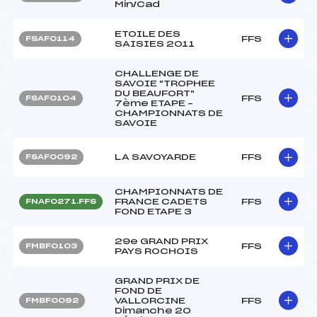
Min/Cad
ETOILE DES
FFS
FSAF0114
SAISIES 2011
CHALLENGE DE
SAVOIE "TROPHEE
DU BEAUFORT"
FFS
FSAF0104
7ème ETAPE –
CHAMPIONNATS DE
SAVOIE
LA SAVOYARDE
FFS
FSAF0092
CHAMPIONNATS DE
FRANCE CADETS
FFS
FNAF0271.FFS
FOND ETAPE 3
29e GRAND PRIX
FFS
FMBF0103
PAYS ROCHOIS
GRAND PRIX DE
FOND DE
VALLORCINE
FFS
FMBF0092
Dimanche 20