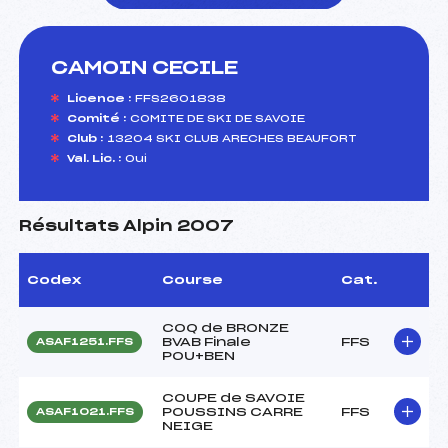
CAMOIN CECILE
foi(s) le ski
Licence :
FFS2601838
Comité :
COMITE DE SKI DE SAVOIE
Club :
13204 SKI CLUB ARECHES BEAUFORT
Val. Lic. :
Oui
Résultats Alpin 2007
Codex
Course
Cat.
COQ de BRONZE
BVAB Finale
FFS
ASAF1251.FFS
POU+BEN
COUPE de SAVOIE
POUSSINS CARRE
FFS
ASAF1021.FFS
NEIGE