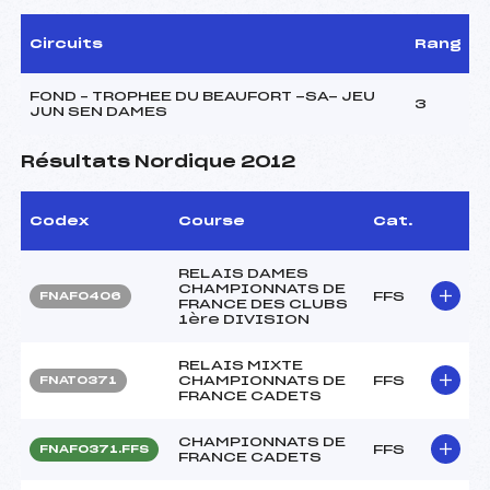
Circuits
Rang
FOND – TROPHEE DU BEAUFORT -SA- JEU
3
JUN SEN DAMES
Résultats Nordique 2012
Codex
Course
Cat.
RELAIS DAMES
CHAMPIONNATS DE
FFS
FNAF0406
FRANCE DES CLUBS
1ère DIVISION
RELAIS MIXTE
CHAMPIONNATS DE
FFS
FNAT0371
FRANCE CADETS
CHAMPIONNATS DE
FFS
FNAF0371.FFS
FRANCE CADETS