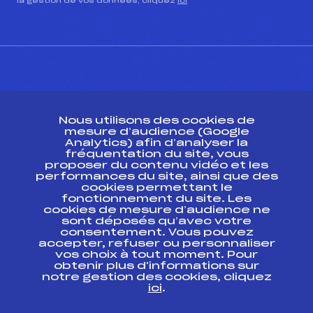
la gestion de vos données, cliquez
ici
CONTACT
Nous utilisons des cookies de
ESPACE PRESSE
mesure d’audience (Google
Analytics) afin d’analyser la
fréquentation du site, vous
Ressources
proposer du contenu vidéo et les
performances du site, ainsi que des
Pass’Neige
cookies permettant le
Projet sportif fédéral
fonctionnement du site. Les
cookies de mesure d’audience ne
Projet de performance fédéral
sont déposés qu’avec votre
Antidopage
consentement. Vous pouvez
Pôle Développement, Formation, Suivi
accepter, refuser ou personnaliser
Scientifique
vos choix à tout moment. Pour
Listes ministérielles
obtenir plus d'informations sur
notre gestion des cookies, cliquez
Pôle vie de l’athlète
ici
.
Enseignement professionnel
Informatique et chronométrage