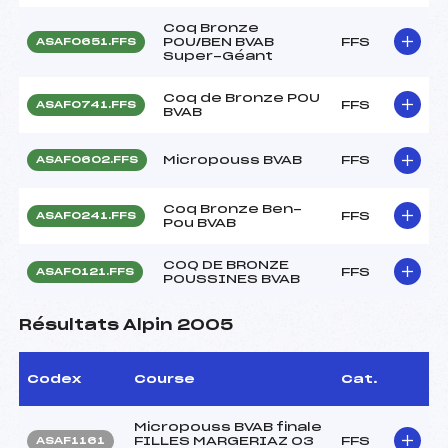
Coq Bronze
POU/BEN BVAB
FFS
ASAF0651.FFS
Super-Géant
Coq de Bronze POU
FFS
ASAF0741.FFS
BVAB
Micropouss BVAB
FFS
ASAF0602.FFS
Coq Bronze Ben-
FFS
ASAF0241.FFS
Pou BVAB
COQ DE BRONZE
FFS
ASAF0121.FFS
POUSSINES BVAB
Résultats Alpin 2005
Codex
Course
Cat.
Micropouss BVAB finale
FILLES MARGERIAZ 03
FFS
ASAF1161