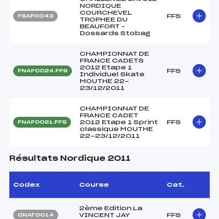
NORDIQUE
COURCHEVEL
FFS
FSAF0043
TROPHEE DU
BEAUFORT –
Dossards Stobag
CHAMPIONNAT DE
FRANCE CADETS
2012 Etape 1
FFS
FNAF0024.FFS
Individuel Skate
MOUTHE 22-
23/12/2011
CHAMPIONNAT DE
FRANCE CADET
2012 Etape 1 Sprint
FFS
FNAF0021.FFS
classique MOUTHE
22-23/12/2011
Résultats Nordique 2011
Codex
Course
Cat.
2ème Edition La
VINCENT JAY
FFS
ONAT0014