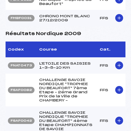
Beaufort"
CHRONO MONT BLANC
FFS
FMBF0031
27/12/2009
Résultats Nordique 2009
Codex
Course
Cat.
L'ETOILE DES SAISIES
FFS
FNAT0473
1-3-5-10 Km
CHALLENGE SAVOIE
NORDIQUE "TROPHEE
DU BEAUFORT" 7ème
FFS
FSAF0082
Etape – 2éme Grand
Prix de la Ville de
CHAMBERY –
CHALLENGE SAVOIE
NORDIQUE "TROPHEE
DU BEAUFORT" 4ème
FFS
FSAF0042
Etape CHAMPIONNATS
DE SAVOIE