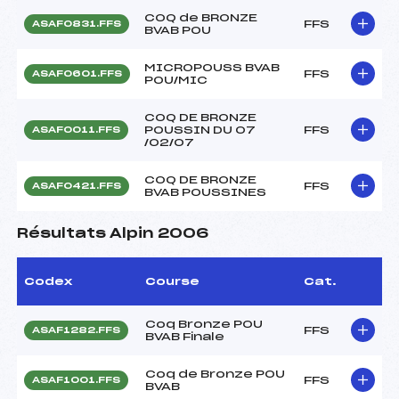
COQ de BRONZE
FFS
ASAF0831.FFS
BVAB POU
MICROPOUSS BVAB
FFS
ASAF0601.FFS
POU/MIC
COQ DE BRONZE
POUSSIN DU 07
FFS
ASAF0011.FFS
/02/07
COQ DE BRONZE
FFS
ASAF0421.FFS
BVAB POUSSINES
Résultats Alpin 2006
Codex
Course
Cat.
Coq Bronze POU
FFS
ASAF1282.FFS
BVAB Finale
Coq de Bronze POU
FFS
ASAF1001.FFS
BVAB