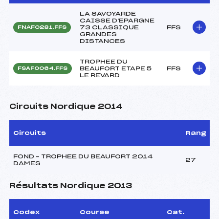
LA SAVOYARDE
CAISSE D'EPARGNE
73 CLASSIQUE
FFS
FNAF0281.FFS
GRANDES
DISTANCES
TROPHEE DU
BEAUFORT ETAPE 5
FFS
FSAF0064.FFS
LE REVARD
Circuits Nordique 2014
Circuits
Rang
FOND – TROPHEE DU BEAUFORT 2014
27
DAMES
Résultats Nordique 2013
Codex
Course
Cat.