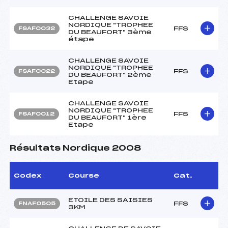
CHALLENGE SAVOIE
NORDIQUE "TROPHEE
FFS
FSAF0032
DU BEAUFORT" 3ème
étape
CHALLENGE SAVOIE
NORDIQUE "TROPHEE
FFS
FSAF0022
DU BEAUFORT" 2ème
Etape
CHALLENGE SAVOIE
NORDIQUE "TROPHEE
FFS
FSAF0012
DU BEAUFORT" 1ère
Etape
Résultats Nordique 2008
Codex
Course
Cat.
ETOILE DES SAISIES
FFS
FNAF0505
3KM