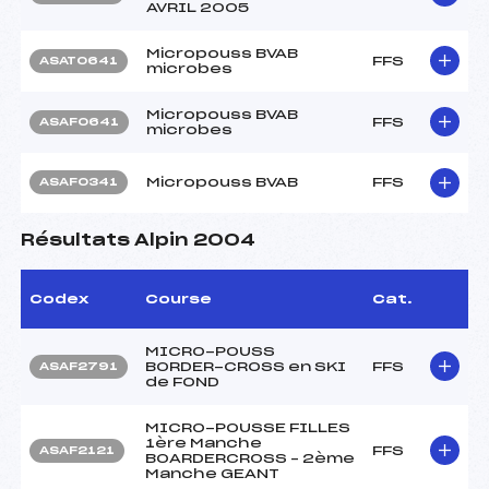
AVRIL 2005
Micropouss BVAB
FFS
ASAT0641
microbes
Micropouss BVAB
FFS
ASAF0641
microbes
Micropouss BVAB
FFS
ASAF0341
Résultats Alpin 2004
Codex
Course
Cat.
MICRO-POUSS
BORDER-CROSS en SKI
FFS
ASAF2791
de FOND
MICRO-POUSSE FILLES
1ère Manche
FFS
ASAF2121
BOARDERCROSS – 2ème
Manche GEANT