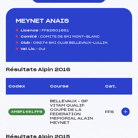
MEYNET ANAIS
foi(s) le ski
Licence :
FFS2601651
Comité :
COMITE DE SKI MONT-BLANC
Club :
09274 SKI CLUB BELLEVAUX-LULLIN
Val. Lic. :
Oui
Résultats Alpin 2016
Codex
Course
Cat.
BELLEVAUX – GP
VITAM QUALIF
COUPE DE LA
FFS
AMBF1491.FFS
FEDERATION
MEMORIAL ALAIN
MEYNET
Résultats Alpin 2015