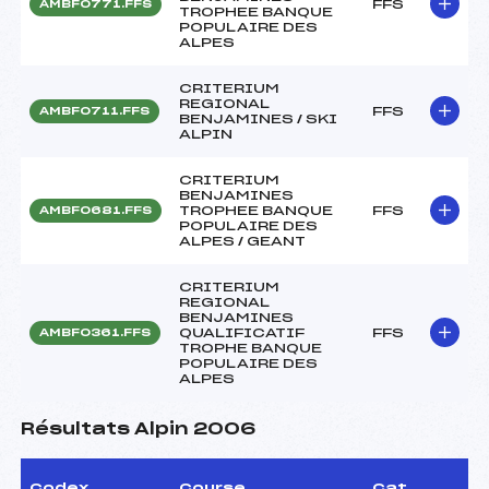
FFS
AMBF0771.FFS
TROPHEE BANQUE
POPULAIRE DES
ALPES
CRITERIUM
REGIONAL
FFS
AMBF0711.FFS
BENJAMINES / SKI
ALPIN
CRITERIUM
BENJAMINES
TROPHEE BANQUE
FFS
AMBF0681.FFS
POPULAIRE DES
ALPES / GEANT
CRITERIUM
REGIONAL
BENJAMINES
QUALIFICATIF
FFS
AMBF0361.FFS
TROPHE BANQUE
POPULAIRE DES
ALPES
Résultats Alpin 2006
Codex
Course
Cat.