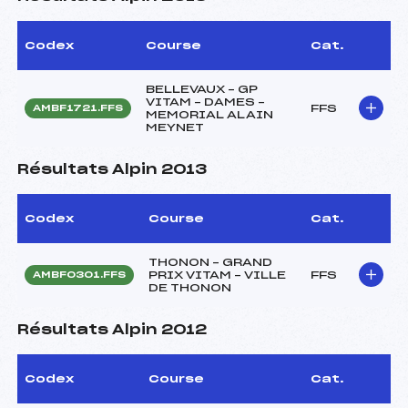
Codex
Course
Cat.
BELLEVAUX – GP
VITAM – DAMES –
FFS
AMBF1721.FFS
MEMORIAL ALAIN
MEYNET
Résultats Alpin 2013
Codex
Course
Cat.
THONON – GRAND
PRIX VITAM – VILLE
FFS
AMBF0301.FFS
DE THONON
Résultats Alpin 2012
Codex
Course
Cat.