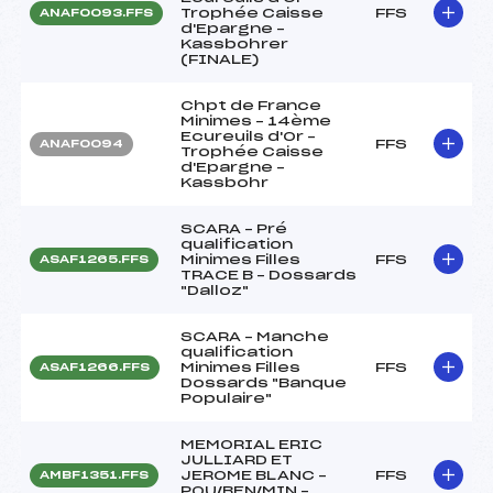
Trophée Caisse
FFS
ANAF0093.FFS
d'Epargne –
Kassbohrer
(FINALE)
Chpt de France
Minimes – 14ème
Ecureuils d'Or –
FFS
ANAF0094
Trophée Caisse
d'Epargne –
Kassbohr
SCARA – Pré
qualification
Minimes Filles
FFS
ASAF1265.FFS
TRACE B – Dossards
"Dalloz"
SCARA – Manche
qualification
Minimes Filles
FFS
ASAF1266.FFS
Dossards "Banque
Populaire"
MEMORIAL ERIC
JULLIARD ET
JEROME BLANC –
FFS
AMBF1351.FFS
POU/BEN/MIN –