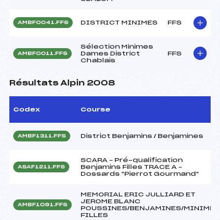
DISTRICT MINIMES
FFS
AMBF0041.FFS
Sélection Minimes
Dames District
FFS
AMBF0011.FFS
Chablais
Résultats Alpin 2008
Codex
Course
District Benjamins / Benjamines
AMBF1311.FFS
SCARA – Pré-qualification
Benjamins Filles TRACE A –
ASAF1211.FFS
Dossards "Pierrot Gourmand"
MEMORIAL ERIC JULLIARD ET
JEROME BLANC
AMBF1091.FFS
POUSSINES/BENJAMINES/MINIMES
FILLES