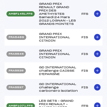
GRAND PRIX
RENAULT GRAND
PRIX DES
AMETHYSTES
FFS
AMBF1451.FFS
Samedi 24 Mars
2012 LOGNAN – LES
GRANDS MONTETS
GRAND PRIX
INTERNATIONAL
FIS
FRA5469
CITADIN
GRAND PRIX
INTERNATIONAL
FIS
FRA5545
CITADIN
GD INTERNATIONAL
challenge CAISSE
FIS
FRA5539
D'EPARGNE
GD INTERNATIONAL
challenge
FIS
FRA5537
carbonero isolation
LES GETS – GRAND
PRIX RENAULT –
FFS
AMBF1071.FFS