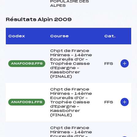
POPULAIRE DES
ALPES
Résultats Alpin 2009
Codex
Course
Cat.
Chpt de France
Minimes – 14ème
Ecureuils d'Or –
Trophée Caisse
FFS
ANAF0092.FFS
d'Epargne –
Kassbohrer
(FINALE)
Chpt de France
Minimes – 14ème
Ecureuils d'Or –
Trophée Caisse
FFS
ANAF0091.FFS
d'Epargne –
Kassbohrer
(FINALE)
Chpt de France
Minimes – 14ème
Ecureuils d'Or –