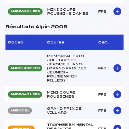
MINI COUPE
FFS
AMBF0991.FFS
POUSSINS DAMES
Résultats Alpin 2005
Codex
Course
Cat.
MEMORIAL ERIC
JULLIARD ET
JEROME BLANC
(GRAND PRIX DES
FFS
AMBF1402.FFS
JEUNES –
POU/BEN/MIN
FILLES)
MINI COUPE
FFS
AMBF0431.FFS
POUSSINES
GRAND PRIX DE
FFS
AMB0021
VILLARD
TROPHEE EMMENTAL
DE SAVOIE
FFS
AMBF0981