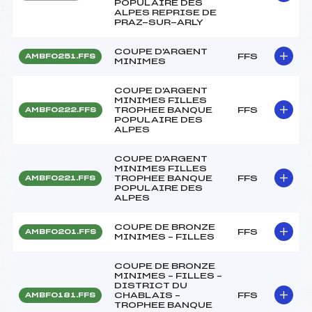
POPULAIRE DES
ALPES REPRISE DE
PRAZ-SUR-ARLY
COUPE D'ARGENT
FFS
AMBF0251.FFS
MINIMES
COUPE D'ARGENT
MINIMES FILLES
TROPHEE BANQUE
FFS
AMBF0222.FFS
POPULAIRE DES
ALPES
COUPE D'ARGENT
MINIMES FILLES
TROPHEE BANQUE
FFS
AMBF0221.FFS
POPULAIRE DES
ALPES
COUPE DE BRONZE
FFS
AMBF0201.FFS
MINIMES – FILLES
COUPE DE BRONZE
MINIMES – FILLES –
DISTRICT DU
CHABLAIS –
FFS
AMBF0181.FFS
TROPHEE BANQUE