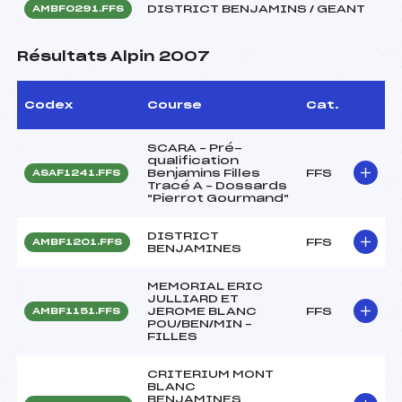
DISTRICT BENJAMINS / GEANT
AMBF0291.FFS
Résultats Alpin 2007
Codex
Course
Cat.
SCARA – Pré-
qualification
Benjamins Filles
FFS
ASAF1241.FFS
Tracé A – Dossards
"Pierrot Gourmand"
DISTRICT
FFS
AMBF1201.FFS
BENJAMINES
MEMORIAL ERIC
JULLIARD ET
JEROME BLANC
FFS
AMBF1151.FFS
POU/BEN/MIN –
FILLES
CRITERIUM MONT
BLANC
BENJAMINES