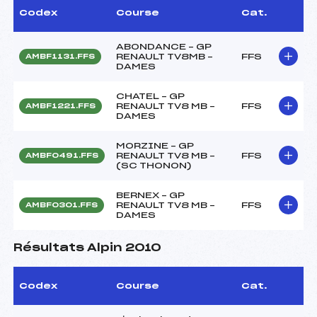
Codex
Course
Cat.
ABONDANCE – GP
RENAULT TV8MB –
FFS
AMBF1131.FFS
DAMES
CHATEL – GP
RENAULT TV8 MB –
FFS
AMBF1221.FFS
DAMES
MORZINE – GP
RENAULT TV8 MB –
FFS
AMBF0491.FFS
(SC THONON)
BERNEX – GP
RENAULT TV8 MB –
FFS
AMBF0301.FFS
DAMES
Résultats Alpin 2010
Codex
Course
Cat.