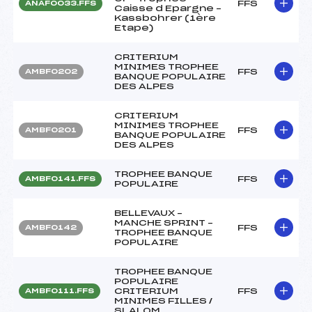
FFS
ANAF0033.FFS
Caisse d Epargne –
Kassbohrer (1ère
Etape)
CRITERIUM
MINIMES TROPHEE
FFS
AMBF0202
BANQUE POPULAIRE
DES ALPES
CRITERIUM
MINIMES TROPHEE
FFS
AMBF0201
BANQUE POPULAIRE
DES ALPES
TROPHEE BANQUE
FFS
AMBF0141.FFS
POPULAIRE
BELLEVAUX –
MANCHE SPRINT –
FFS
AMBF0142
TROPHEE BANQUE
POPULAIRE
TROPHEE BANQUE
POPULAIRE
CRITERIUM
FFS
AMBF0111.FFS
MINIMES FILLES /
SLALOM