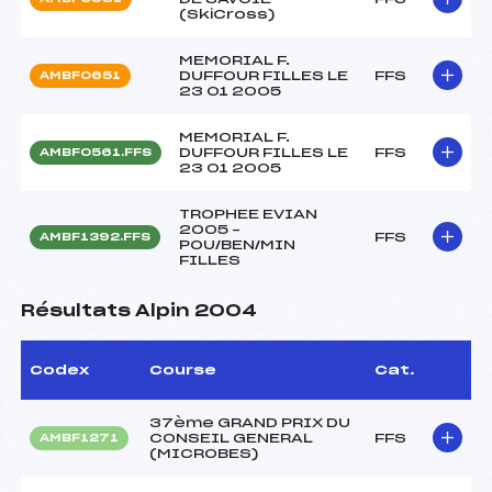
(SkiCross)
MEMORIAL F.
DUFFOUR FILLES LE
FFS
AMBF0651
23 01 2005
MEMORIAL F.
DUFFOUR FILLES LE
FFS
AMBF0561.FFS
23 01 2005
TROPHEE EVIAN
2005 –
FFS
AMBF1392.FFS
POU/BEN/MIN
FILLES
Résultats Alpin 2004
Codex
Course
Cat.
37ème GRAND PRIX DU
CONSEIL GENERAL
FFS
AMBF1271
(MICROBES)