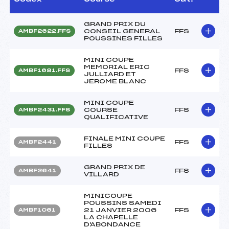
GRAND PRIX DU
CONSEIL GENERAL
FFS
AMBF2622.FFS
POUSSINES FILLES
MINI COUPE
MEMORIAL ERIC
FFS
AMBF1681.FFS
JULLIARD ET
JEROME BLANC
MINI COUPE
COURSE
FFS
AMBF2431.FFS
QUALIFICATIVE
FINALE MINI COUPE
FFS
AMBF2441
FILLES
GRAND PRIX DE
FFS
AMBF2641
VILLARD
MINICOUPE
POUSSINS SAMEDI
21 JANVIER 2006
FFS
AMBF1061
LA CHAPELLE
D'ABONDANCE