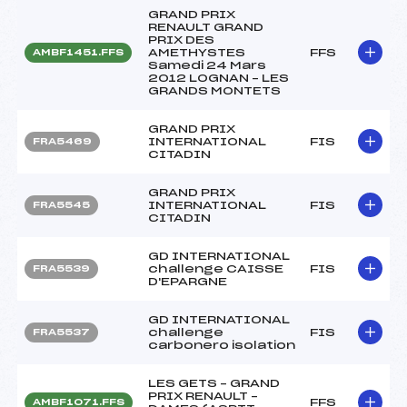
GRAND PRIX
RENAULT GRAND
PRIX DES
AMETHYSTES
FFS
AMBF1451.FFS
Samedi 24 Mars
2012 LOGNAN – LES
GRANDS MONTETS
GRAND PRIX
INTERNATIONAL
FIS
FRA5469
CITADIN
GRAND PRIX
INTERNATIONAL
FIS
FRA5545
CITADIN
GD INTERNATIONAL
challenge CAISSE
FIS
FRA5539
D'EPARGNE
GD INTERNATIONAL
challenge
FIS
FRA5537
carbonero isolation
LES GETS – GRAND
PRIX RENAULT –
FFS
AMBF1071.FFS