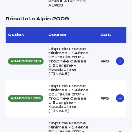
POPULAIRE DES
ALPES
Résultats Alpin 2009
Codex
Course
Cat.
Chpt de France
Minimes – 14ème
Ecureuils d'Or –
Trophée Caisse
FFS
ANAF0092.FFS
d'Epargne –
Kassbohrer
(FINALE)
Chpt de France
Minimes – 14ème
Ecureuils d'Or –
Trophée Caisse
FFS
ANAF0091.FFS
d'Epargne –
Kassbohrer
(FINALE)
Chpt de France
Minimes – 14ème
Ecureuils d'Or –