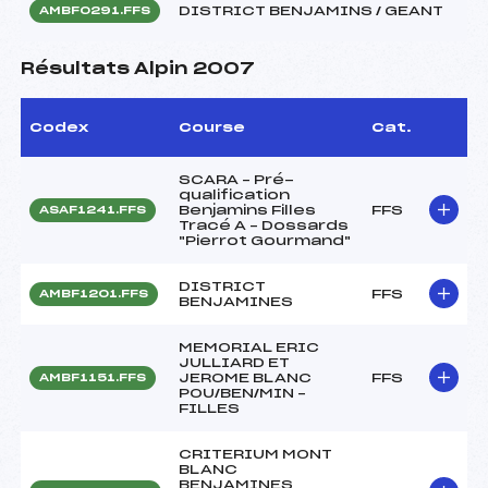
DISTRICT BENJAMINS / GEANT
AMBF0291.FFS
Résultats Alpin 2007
Codex
Course
Cat.
SCARA – Pré-
qualification
Benjamins Filles
FFS
ASAF1241.FFS
Tracé A – Dossards
"Pierrot Gourmand"
DISTRICT
FFS
AMBF1201.FFS
BENJAMINES
MEMORIAL ERIC
JULLIARD ET
JEROME BLANC
FFS
AMBF1151.FFS
POU/BEN/MIN –
FILLES
CRITERIUM MONT
BLANC
BENJAMINES