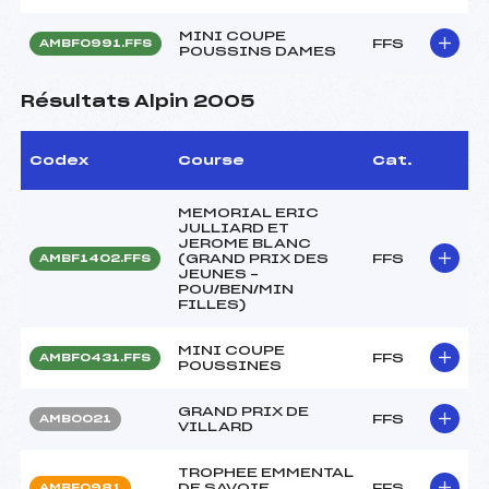
MINI COUPE
FFS
AMBF0991.FFS
POUSSINS DAMES
Résultats Alpin 2005
Codex
Course
Cat.
MEMORIAL ERIC
JULLIARD ET
JEROME BLANC
(GRAND PRIX DES
FFS
AMBF1402.FFS
JEUNES –
POU/BEN/MIN
FILLES)
MINI COUPE
FFS
AMBF0431.FFS
POUSSINES
GRAND PRIX DE
FFS
AMB0021
VILLARD
TROPHEE EMMENTAL
DE SAVOIE
FFS
AMBF0981