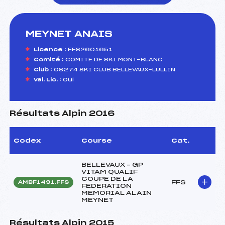
MEYNET ANAIS
foi(s) le ski
Licence :
FFS2601651
Comité :
COMITE DE SKI MONT-BLANC
Club :
09274 SKI CLUB BELLEVAUX-LULLIN
Val. Lic. :
Oui
Résultats Alpin 2016
Codex
Course
Cat.
BELLEVAUX – GP
VITAM QUALIF
COUPE DE LA
FFS
AMBF1491.FFS
FEDERATION
MEMORIAL ALAIN
MEYNET
Résultats Alpin 2015