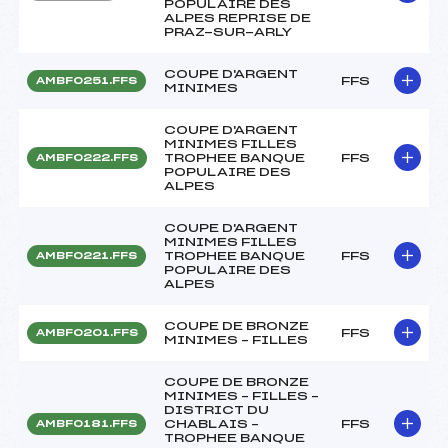
POPULAIRE DES
ALPES REPRISE DE
PRAZ-SUR-ARLY
COUPE D'ARGENT
FFS
AMBF0251.FFS
MINIMES
COUPE D'ARGENT
MINIMES FILLES
TROPHEE BANQUE
FFS
AMBF0222.FFS
POPULAIRE DES
ALPES
COUPE D'ARGENT
MINIMES FILLES
TROPHEE BANQUE
FFS
AMBF0221.FFS
POPULAIRE DES
ALPES
COUPE DE BRONZE
FFS
AMBF0201.FFS
MINIMES – FILLES
COUPE DE BRONZE
MINIMES – FILLES –
DISTRICT DU
CHABLAIS –
FFS
AMBF0181.FFS
TROPHEE BANQUE