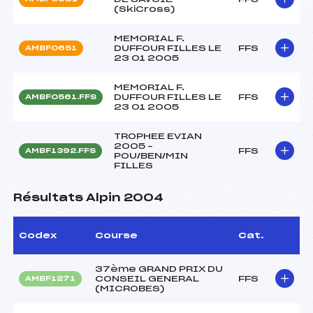
(SkiCross)
MEMORIAL F.
DUFFOUR FILLES LE
FFS
AMBF0651
23 01 2005
MEMORIAL F.
DUFFOUR FILLES LE
FFS
AMBF0561.FFS
23 01 2005
TROPHEE EVIAN
2005 –
FFS
AMBF1392.FFS
POU/BEN/MIN
FILLES
Résultats Alpin 2004
Codex
Course
Cat.
37ème GRAND PRIX DU
CONSEIL GENERAL
FFS
AMBF1271
(MICROBES)