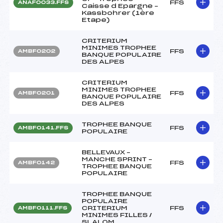
FFS
ANAF0033.FFS
Caisse d Epargne –
Kassbohrer (1ère
Etape)
CRITERIUM
MINIMES TROPHEE
FFS
AMBF0202
BANQUE POPULAIRE
DES ALPES
CRITERIUM
MINIMES TROPHEE
FFS
AMBF0201
BANQUE POPULAIRE
DES ALPES
TROPHEE BANQUE
FFS
AMBF0141.FFS
POPULAIRE
BELLEVAUX –
MANCHE SPRINT –
FFS
AMBF0142
TROPHEE BANQUE
POPULAIRE
TROPHEE BANQUE
POPULAIRE
CRITERIUM
FFS
AMBF0111.FFS
MINIMES FILLES /
SLALOM