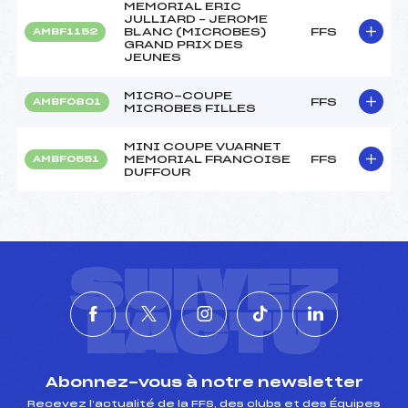
MEMORIAL ERIC
JULLIARD – JEROME
BLANC (MICROBES)
FFS
AMBF1152
GRAND PRIX DES
JEUNES
MICRO-COUPE
FFS
AMBF0801
MICROBES FILLES
MINI COUPE VUARNET
MEMORIAL FRANCOISE
FFS
AMBF0551
DUFFOUR
SUIVEZ
L'ACTU
Abonnez-vous à notre newsletter
Recevez l’actualité de la FFS, des clubs et des Équipes