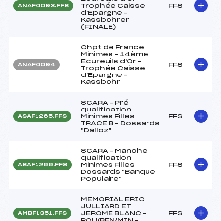
Trophée Caisse
FFS
ANAF0093.FFS
d'Epargne –
Kassbohrer
(FINALE)
Chpt de France
Minimes – 14ème
Ecureuils d'Or –
FFS
ANAF0094
Trophée Caisse
d'Epargne –
Kassbohr
SCARA – Pré
qualification
Minimes Filles
FFS
ASAF1265.FFS
TRACE B – Dossards
"Dalloz"
SCARA – Manche
qualification
Minimes Filles
FFS
ASAF1266.FFS
Dossards "Banque
Populaire"
MEMORIAL ERIC
JULLIARD ET
JEROME BLANC –
FFS
AMBF1351.FFS
POU/BEN/MIN –