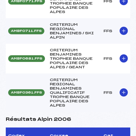
FFS
AMBF0771.FFS
TROPHEE BANQUE
POPULAIRE DES
ALPES
CRITERIUM
REGIONAL
FFS
AMBF0711.FFS
BENJAMINES / SKI
ALPIN
CRITERIUM
BENJAMINES
TROPHEE BANQUE
FFS
AMBF0681.FFS
POPULAIRE DES
ALPES / GEANT
CRITERIUM
REGIONAL
BENJAMINES
QUALIFICATIF
FFS
AMBF0361.FFS
TROPHE BANQUE
POPULAIRE DES
ALPES
Résultats Alpin 2006
Codex
Course
Cat.