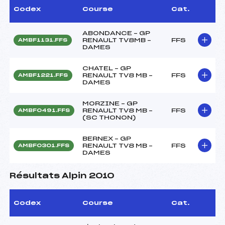
Codex
Course
Cat.
ABONDANCE – GP
RENAULT TV8MB –
FFS
AMBF1131.FFS
DAMES
CHATEL – GP
RENAULT TV8 MB –
FFS
AMBF1221.FFS
DAMES
MORZINE – GP
RENAULT TV8 MB –
FFS
AMBF0491.FFS
(SC THONON)
BERNEX – GP
RENAULT TV8 MB –
FFS
AMBF0301.FFS
DAMES
Résultats Alpin 2010
Codex
Course
Cat.