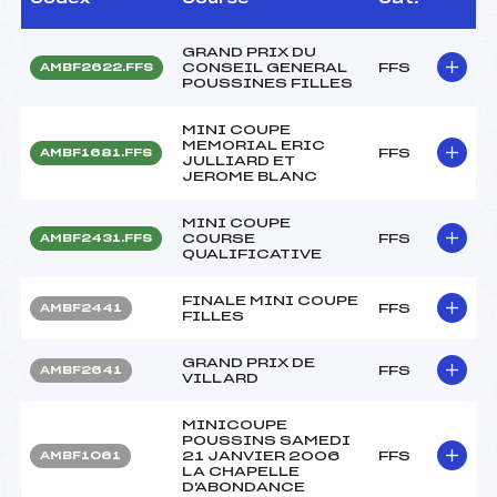
GRAND PRIX DU
CONSEIL GENERAL
FFS
AMBF2622.FFS
POUSSINES FILLES
MINI COUPE
MEMORIAL ERIC
FFS
AMBF1681.FFS
JULLIARD ET
JEROME BLANC
MINI COUPE
COURSE
FFS
AMBF2431.FFS
QUALIFICATIVE
FINALE MINI COUPE
FFS
AMBF2441
FILLES
GRAND PRIX DE
FFS
AMBF2641
VILLARD
MINICOUPE
POUSSINS SAMEDI
21 JANVIER 2006
FFS
AMBF1061
LA CHAPELLE
D'ABONDANCE