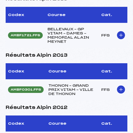
Codex
Course
Cat.
BELLEVAUX – GP
VITAM – DAMES –
FFS
AMBF1721.FFS
MEMORIAL ALAIN
MEYNET
Résultats Alpin 2013
Codex
Course
Cat.
THONON – GRAND
PRIX VITAM – VILLE
FFS
AMBF0301.FFS
DE THONON
Résultats Alpin 2012
Codex
Course
Cat.