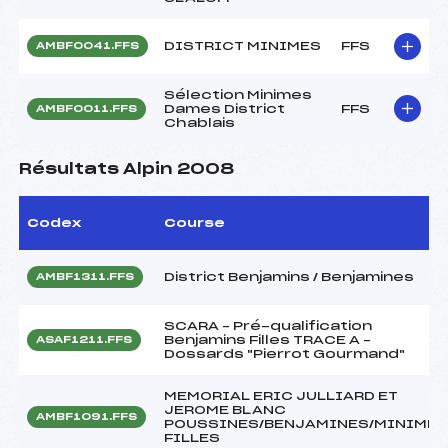
DISTRICT MINIMES
FFS
AMBF0041.FFS
Sélection Minimes
Dames District
FFS
AMBF0011.FFS
Chablais
Résultats Alpin 2008
Codex
Course
District Benjamins / Benjamines
AMBF1311.FFS
SCARA – Pré-qualification
Benjamins Filles TRACE A –
ASAF1211.FFS
Dossards "Pierrot Gourmand"
MEMORIAL ERIC JULLIARD ET
JEROME BLANC
AMBF1091.FFS
POUSSINES/BENJAMINES/MINIMES
FILLES