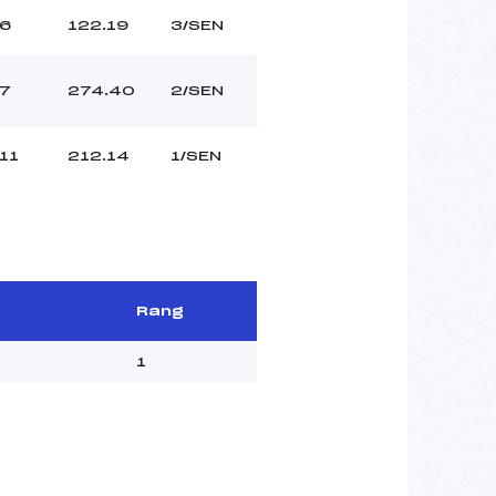
6
122.19
3/SEN
7
274.40
2/SEN
11
212.14
1/SEN
Rang
1