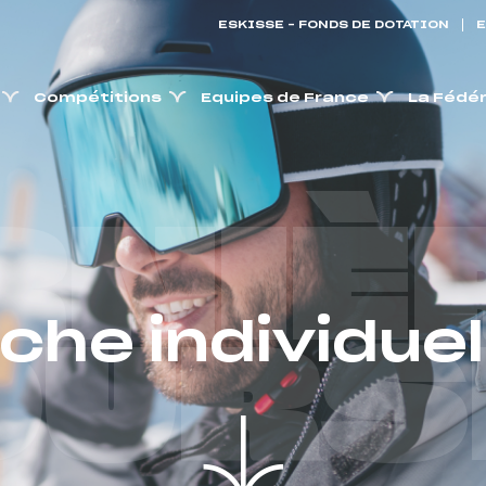
ESKISSE – FONDS DE DOTATION
E
Compétitions
Equipes de France
La Fédé
RNIÈ
iche individuel
OURS