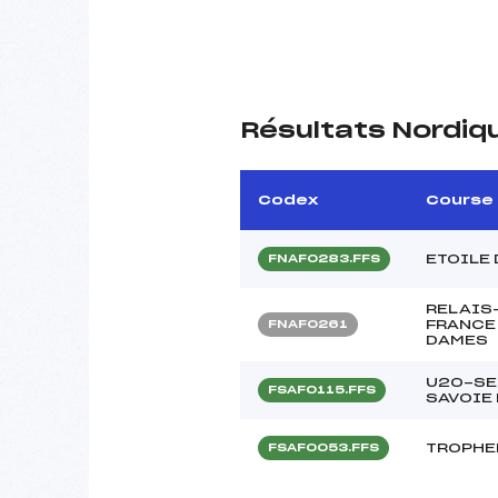
Résultats Nordiq
Codex
Course
ETOILE 
FNAF0283.FFS
RELAIS
FRANCE 
FNAF0261
DAMES
U20-SE
FSAF0115.FFS
SAVOIE
TROPHEE
FSAF0053.FFS