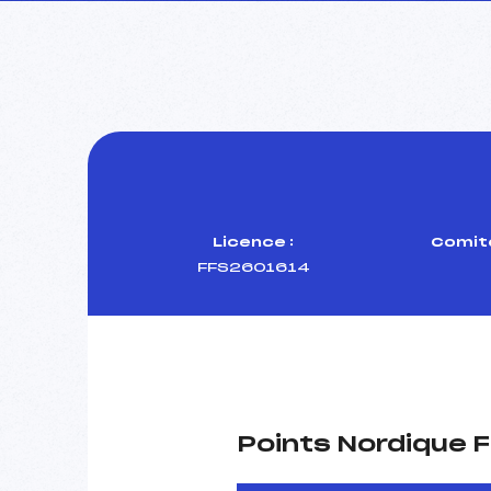
Licence :
Comité
FFS2601614
Points Nordique F