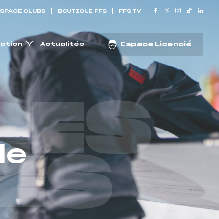
SPACE CLUBS
BOUTIQUE FFS
FFS TV
ration
Actualités
Espace Licencié
RES
le
ES