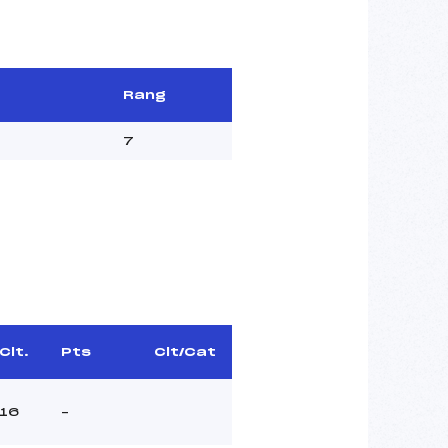
Rang
7
Clt.
Pts
Clt/Cat
16
–