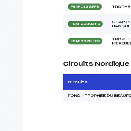
TROPHEE
FSAF0123.FFS
CHAMPI
FSAF0093.FFS
BANQUE
TROPHEE
FSAF0023.FFS
MERIBE
Circuits Nordiqu
Circuits
FOND – TROPHEE DU BEAUF