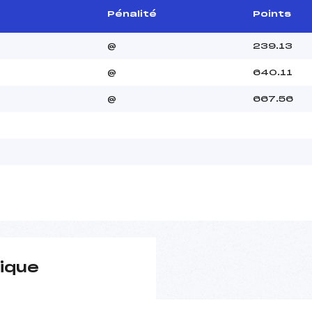
Pénalité
Points
@
239.13
@
640.11
@
667.56
ique