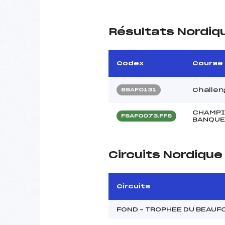
Résultats Nordiq
Codex
Course
Challen
BSAF0131
CHAMPI
FSAF0073.FFS
BANQUE
Circuits Nordiqu
Circuits
FOND – TROPHEE DU BEAUF