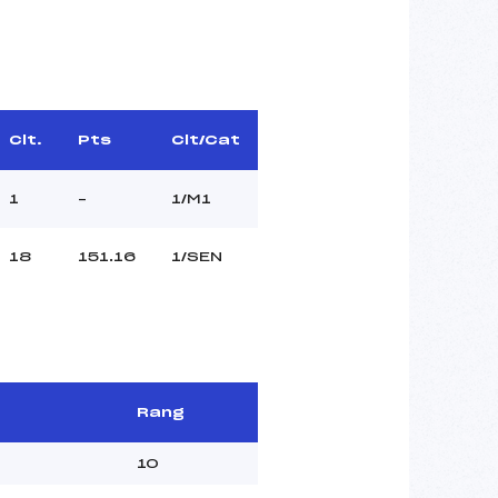
Clt.
Pts
Clt/Cat
1
–
1/M1
18
151.16
1/SEN
Rang
10