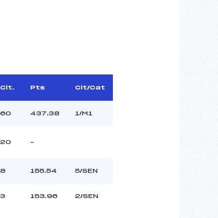
Clt.
Pts
Clt/Cat
60
437.38
1/M1
20
–
8
155.54
5/SEN
3
153.96
2/SEN