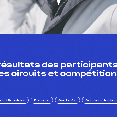
résultats des participants
es circuits et compétition
Fond Populaire
Rollerski
Saut à Ski
Combiné Nordiq