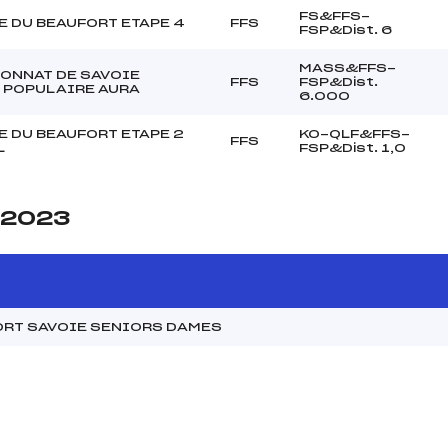
FS&FFS-
 DU BEAUFORT ETAPE 4
FFS
FSP&Dist. 6
MASS&FFS-
ONNAT DE SAVOIE
FFS
FSP&Dist.
 POPULAIRE AURA
6.000
 DU BEAUFORT ETAPE 2
KO-QLF&FFS-
FFS
L
FSP&Dist. 1,0
e 2023
ORT SAVOIE SENIORS DAMES