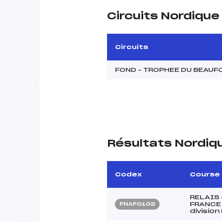
Circuits Nordiqu
Circuits
FOND – TROPHEE DU BEAUF
Résultats Nordiq
Codex
Course
RELAIS
FRANCE
FNAF0102
divisio