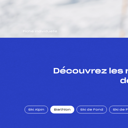
Fiche individuelle
Découvrez les 
d
Ski Alpin
Biathlon
Ski de Fond
Ski de 