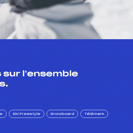
 sur l’ensemble
s.
ue
Ski Freestyle
Snowboard
Télémark