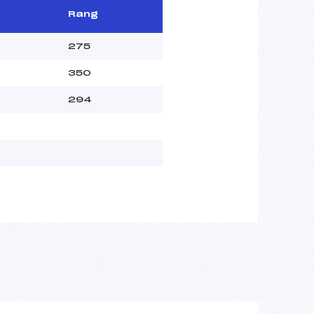
Rang
275
350
294