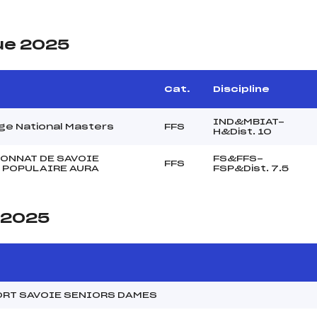
ue 2025
Cat.
Discipline
IND&MBIAT-
ge National Masters
FFS
H&Dist. 10
ONNAT DE SAVOIE
FS&FFS-
FFS
 POPULAIRE AURA
FSP&Dist. 7.5
e 2025
ORT SAVOIE SENIORS DAMES