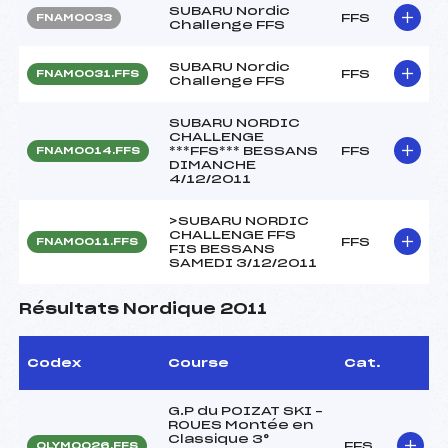
SUBARU Nordic
FFS
FNAM0033
Challenge FFS
SUBARU Nordic
FFS
FNAM0031.FFS
Challenge FFS
SUBARU NORDIC
CHALLENGE
***FFS*** BESSANS
FFS
FNAM0014.FFS
DIMANCHE
4/12/2011
>SUBARU NORDIC
CHALLENGE FFS
FFS
FNAM0011.FFS
FIS BESSANS
SAMEDI 3/12/2011
Résultats Nordique 2011
Codex
Course
Cat.
G.P du POIZAT SKI –
ROUES Montée en
Classique 3°
FFS
OLYM0026.FFS