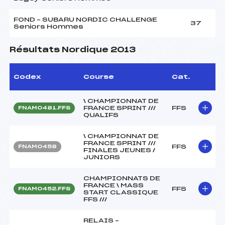
FOND – SUBARU NORDIC CHALLENGE
37
Seniors Hommes
Résultats Nordique 2013
Codex
Course
Cat.
\ CHAMPIONNAT DE
FRANCE SPRINT ///
FFS
FNAM0481.FFS
QUALIFS
\ CHAMPIONNAT DE
FRANCE SPRINT ///
FFS
FNAM0458
FINALES JEUNES /
JUNIORS
CHAMPIONNATS DE
FRANCE \ MASS
FFS
FNAM0452.FFS
START CLASSIQUE
FFS ///
RELAIS –