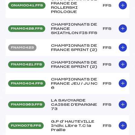
FRANCE DE
FFS
ONAM0041.FFS
ROLLERSKI
PROLOGUE
CHAMPIONNATS DE
FRANCE
FFS
FNAM0428.FFS
SKIATHLON FIS FFS
CHAMPIONNATS DE
FFS
FNAM0423
FRANCE SPRINT (2)
CHAMPIONNATS DE
FFS
FNAM0421.FFS
FRANCE SPRINT (2)
CHAMPIONNATS DE
FRANCE JEU / JU NC
FFS
FNAM0404.FFS
6
LA SAVOYARDE
CAISSE D'EPARGNE
FFS
FNAM0363.FFS
73
G.P d' HAUTEVILLE
Indiv. Libre T.C la
FFS
FLYM0075.FFS
Praille