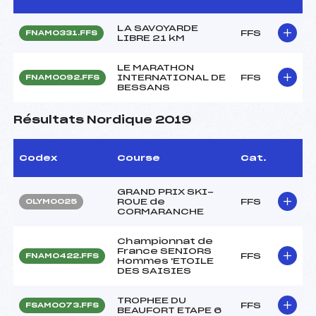
LA SAVOYARDE
FFS
FNAM0331.FFS
LIBRE 21 kM
LE MARATHON
INTERNATIONAL DE
FFS
FNAM0092.FFS
BESSANS
Résultats Nordique 2019
Codex
Course
Cat.
GRAND PRIX SKI-
ROUE de
FFS
OLYM0025
CORMARANCHE
Championnat de
France SENIORS
FFS
FNAM0422.FFS
Hommes 'ETOILE
DES SAISIES
TROPHEE DU
FFS
FSAM0073.FFS
BEAUFORT ETAPE 6