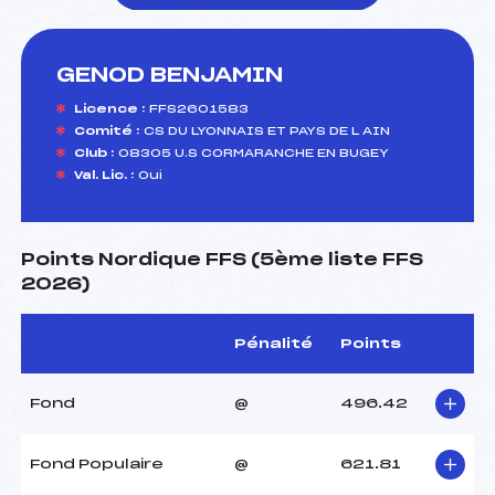
GENOD BENJAMIN
foi(s) le ski
Licence :
FFS2601583
Comité :
CS DU LYONNAIS ET PAYS DE L AIN
Club :
08305 U.S CORMARANCHE EN BUGEY
Val. Lic. :
Oui
Points Nordique FFS (5ème liste FFS
2026)
Pénalité
Points
Fond
@
496.42
Fond Populaire
@
621.81