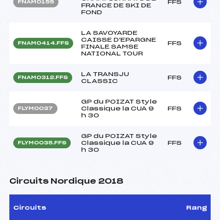
FFS
FNAM0155
FRANCE DE SKI DE
FOND
LA SAVOYARDE
CAISSE D'EPARGNE
FFS
FNAM0414.FFS
FINALE SAMSE
NATIONAL TOUR
LA TRANSJU
FFS
FNAM0312.FFS
CLASSIC
GP du POIZAT Style
Classique la CUA 9
FFS
FLYM0037
h 30
GP du POIZAT Style
Classique la CUA 9
FFS
FLYM0035.FFS
h 30
Circuits Nordique 2018
Circuits
Rang