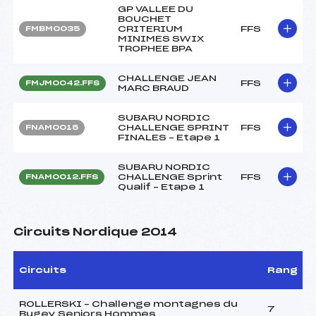
GP VALLEE DU
BOUCHET
CRITERIUM
FFS
FMBM0035
MINIMES SWIX
TROPHEE BPA
CHALLENGE JEAN
FFS
FMJM0042.FFS
MARC BRAUD
SUBARU NORDIC
CHALLENGE SPRINT
FFS
FNAM0015
FINALES – Etape 1
SUBARU NORDIC
CHALLENGE Sprint
FFS
FNAM0012.FFS
Qualif – Etape 1
Circuits Nordique 2014
Circuits
Rang
ROLLERSKI – Challenge montagnes du
7
Bugey Seniors Hommes