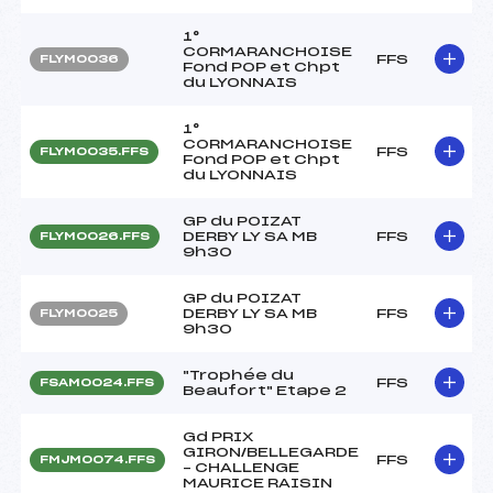
1°
CORMARANCHOISE
FFS
FLYM0036
Fond POP et Chpt
du LYONNAIS
1°
CORMARANCHOISE
FFS
FLYM0035.FFS
Fond POP et Chpt
du LYONNAIS
GP du POIZAT
DERBY LY SA MB
FFS
FLYM0026.FFS
9h30
GP du POIZAT
DERBY LY SA MB
FFS
FLYM0025
9h30
"Trophée du
FFS
FSAM0024.FFS
Beaufort" Etape 2
Gd PRIX
GIRON/BELLEGARDE
FFS
FMJM0074.FFS
– CHALLENGE
MAURICE RAISIN