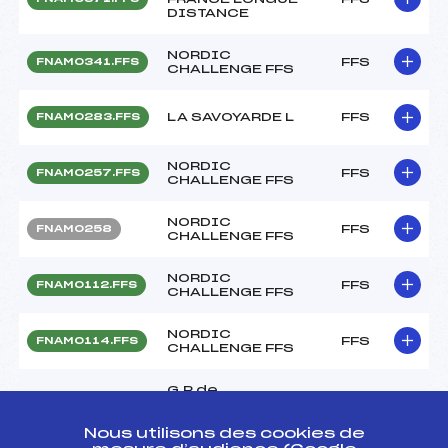
DISTANCE
NORDIC
FFS
FNAM0341.FFS
CHALLENGE FFS
LA SAVOYARDE L
FFS
FNAM0283.FFS
NORDIC
FFS
FNAM0257.FFS
CHALLENGE FFS
NORDIC
FFS
FNAM0258
CHALLENGE FFS
NORDIC
FFS
FNAM0112.FFS
CHALLENGE FFS
NORDIC
FFS
FNAM0114.FFS
CHALLENGE FFS
G.P de
CORMARANCHE 1°
FFS
FLYM0058
M. Chpt. du
Lyonnais Libre
Nous utilisons des cookies de