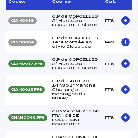
Codex
Course
Cat.
G.P de CORCELLES
2° Montée en
FFS
OLYM0038
POURSUITE Skate
G.P de CORCELLES
1ere Montée en
FFS
OLYM0034
style Classique
G.P de CORCELLES
2° Montée en
FFS
OLYM0037.FFS
POURSUITE Skate
G.P d' HAUTEVILLE
14h30 1° Manche
Challenge
FFS
OLYM0015.FFS
Montagne du
Bugey
CHAMPIONNATS DE
FRANCE DE
FFS
ONAM0046.FFS
ROLLERSKI
POURSUITE
CHAMPIONNATS DE