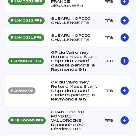
FRANCE
FFS
FNAM0352.FFS
JEU/JUN/SEN
SUBARU NORDIC
FFS
FNAM0312.FFS
CHALLENGE FFS
SUBARU NORDIC
FFS
FNAM0311.FFS
CHALLENGE FFS
GP du Valromey
Retord Mass Start
Chpt du LY sauf
FFS
FLYM0071.FFS
Cadets parking la
Raymonde 9 h
GP du Valromey
Retord Mass Start
Chpt du LY sauf
FFS
FLYM0075
Cadets parking la
Raymonde 9 h
GRAND PRIX DE
FOND DE
VALLORCINE
FFS
FMBM0095.FFS
Dimanche 20
Février 2011