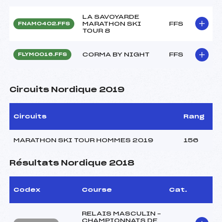
LA SAVOYARDE
MARATHON SKI
FFS
FNAM0402.FFS
TOUR 8
CORMA BY NIGHT
FFS
FLYM0016.FFS
Circuits Nordique 2019
Circuits
Rang
MARATHON SKI TOUR HOMMES 2019
156
Résultats Nordique 2018
Codex
Course
Cat.
RELAIS MASCULIN –
CHAMPIONNATS DE