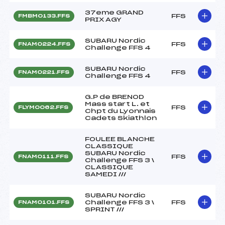
37eme GRAND
FFS
FMBM0133.FFS
PRIX AGY
SUBARU Nordic
FFS
FNAM0224.FFS
Challenge FFS 4
SUBARU Nordic
FFS
FNAM0221.FFS
Challenge FFS 4
G.P de BRENOD
Mass start L. et
FFS
FLYM0062.FFS
Chpt du Lyonnais
Cadets Skiathlon
FOULEE BLANCHE
CLASSIQUE
SUBARU Nordic
FFS
FNAM0111.FFS
Challenge FFS 3 \
CLASSIQUE
SAMEDI ///
SUBARU Nordic
Challenge FFS 3 \
FFS
FNAM0101.FFS
SPRINT ///