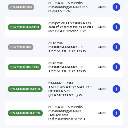
SUBARU Nordic
Challenge FFS 3 \
FFS
FNAM0103
SPRINT ///
Chpt du LYONNAIS
sauf Cadets G.P du
FFS
FLYM0045.FFS
POIZAT Indiv. T.C
G.P de
CORMARANCHE
FFS
FLYM0036
Indiv. Cl. T.C 10 h
G.P de
CORMARANCHE
FFS
FLYM0035.FFS
Indiv. Cl. T.C 10 h
MARATHON
INTERNATIONAL DE
FFS
FNAM0052.FFS
BESSANS
(SAMEDI/CL) c
SUBARU Nordic
Challenge FFS
FFS
FNAM0036.FFS
Jeudi 29
Décembre 2011