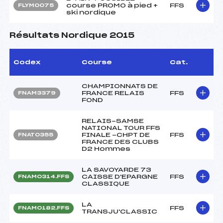
course PROMO à pied +
FFS
FLYM0075
ski nordique
Résultats Nordique 2015
Codex
Course
Cat.
CHAMPIONNATS DE
FRANCE RELAIS
FFS
FNAM3379
FOND
RELAIS-SAMSE
NATIONAL TOUR FFS
FINALE -CHPT DE
FFS
FNAT0355
FRANCE DES CLUBS
D2 Hommes
LA SAVOYARDE 73
CAISSE D'EPARGNE
FFS
FNAM0314.FFS
CLASSIQUE
LA
FFS
FNAM0182.FFS
TRANSJU'CLASSIC