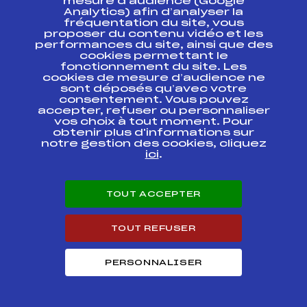
mesure d’audience (Google
Analytics) afin d’analyser la
G.P de
fréquentation du site, vous
CORMARANCHE 1°
FFS
FLYM0056.FFS
proposer du contenu vidéo et les
M. Chpt. du
performances du site, ainsi que des
Lyonnais Libre
cookies permettant le
fonctionnement du site. Les
G.P de
cookies de mesure d’audience ne
CORMARANCHE 1°
sont déposés qu’avec votre
FFS
FLYM0054
M. Chpt. du
consentement. Vous pouvez
Lyonnais Libre
accepter, refuser ou personnaliser
vos choix à tout moment. Pour
obtenir plus d'informations sur
MARATHON
INTERNATIONAL DE
notre gestion des cookies, cliquez
BESSANS 25 KM
FFS
FNAM0071.FFS
ici
.
CLASSIQUE
HOMMES
TOUT ACCEPTER
NORDIC
FFS
FNAM0033.FFS
CHALLENGE FFS
TOUT REFUSER
NORDIC
FFS
FNAM0031.FFS
CHALLENGE FFS
PERSONNALISER
NORDIC
CHALLENGE FFS
FFS
FNAM0012.FFS
(Dimanche 6/12)