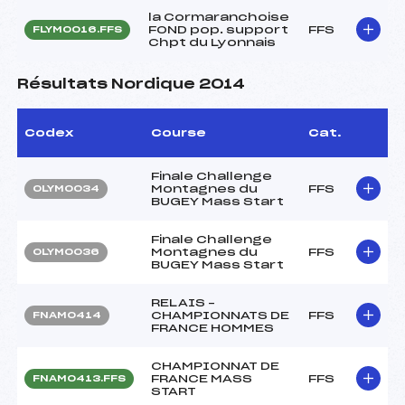
la Cormaranchoise
FOND pop. support
FFS
FLYM0016.FFS
Chpt du Lyonnais
Résultats Nordique 2014
Codex
Course
Cat.
Finale Challenge
Montagnes du
FFS
OLYM0034
BUGEY Mass Start
Finale Challenge
Montagnes du
FFS
OLYM0036
BUGEY Mass Start
RELAIS –
CHAMPIONNATS DE
FFS
FNAM0414
FRANCE HOMMES
CHAMPIONNAT DE
FRANCE MASS
FFS
FNAM0413.FFS
START