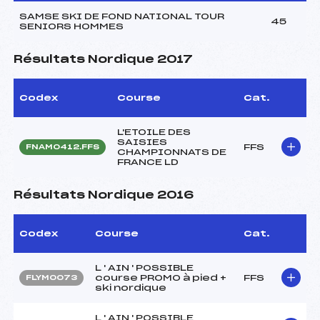
SAMSE SKI DE FOND NATIONAL TOUR
45
SENIORS HOMMES
Résultats Nordique 2017
Codex
Course
Cat.
L'ETOILE DES
SAISIES
FFS
FNAM0412.FFS
CHAMPIONNATS DE
FRANCE LD
Résultats Nordique 2016
Codex
Course
Cat.
L ' AIN ' POSSIBLE
course PROMO à pied +
FFS
FLYM0073
ski nordique
L ' AIN ' POSSIBLE