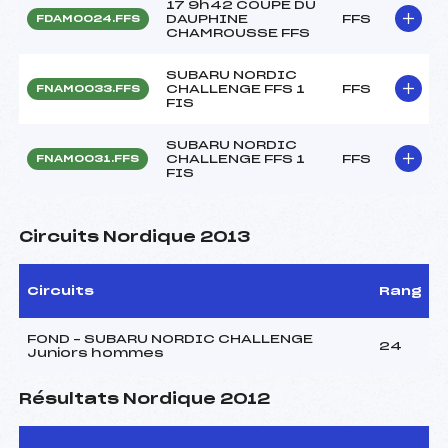
17 9h42 COUPE DU
DAUPHINE
FFS
FDAM0024.FFS
CHAMROUSSE FFS
SUBARU NORDIC
CHALLENGE FFS 1
FFS
FNAM0033.FFS
FIS
SUBARU NORDIC
CHALLENGE FFS 1
FFS
FNAM0031.FFS
FIS
Circuits Nordique 2013
Circuits
Rang
FOND – SUBARU NORDIC CHALLENGE
24
Juniors hommes
Résultats Nordique 2012