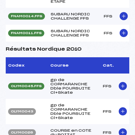
ETAPE
SUBARU NORDIC
FFS
FNAM0014.FFS
CHALLENGE FFS
SUBARU NORDIC
FFS
FNAM0011.FFS
CHALLENGE FFS
Résultats Nordique 2010
Codex
Course
Cat.
gp de
CORMARANCHE
FFS
OLYM0045.FFS
Dble POURSUITE
Cl+Skate
gp de
CORMARANCHE
FFS
OLYM0043
Dble POURSUITE
Cl+Skate
COURSE en COTE
FFS
OLYM0026
du POIZAT