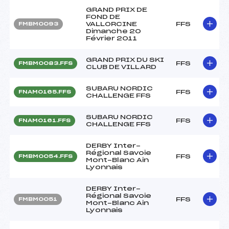
GRAND PRIX DE
FOND DE
VALLORCINE
FFS
FMBM0093
Dimanche 20
Février 2011
GRAND PRIX DU SKI
FFS
FMBM0083.FFS
CLUB DE VILLARD
SUBARU NORDIC
FFS
FNAM0165.FFS
CHALLENGE FFS
SUBARU NORDIC
FFS
FNAM0161.FFS
CHALLENGE FFS
DERBY Inter-
Régional Savoie
FFS
FMBM0054.FFS
Mont-Blanc Ain
Lyonnais
DERBY Inter-
Régional Savoie
FFS
FMBM0051
Mont-Blanc Ain
Lyonnais