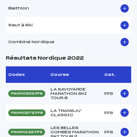
Biathlon
Saut à Ski
Combiné Nordique
Résultats Nordique 2022
Codex
Course
Cat.
LA SAVOYARDE
MARATHON SKI
FFS
FNAM0333.FFS
TOUR 8
LA TRANSJU'
FFS
FNAM0272.FFS
CLASSIC
LES BELLES
COMBES MARATHON
FFS
FNAM0122.FFS
SKI TOUR 2