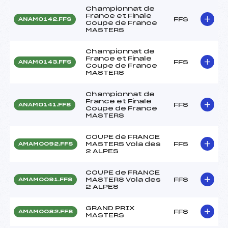
Championnat de
France et Finale
FFS
ANAM0142.FFS
Coupe de France
MASTERS
Championnat de
France et Finale
FFS
ANAM0143.FFS
Coupe de France
MASTERS
Championnat de
France et Finale
FFS
ANAM0141.FFS
Coupe de France
MASTERS
COUPE de FRANCE
MASTERS Vola des
FFS
AMAM0092.FFS
2 ALPES
COUPE de FRANCE
MASTERS Vola des
FFS
AMAM0091.FFS
2 ALPES
GRAND PRIX
FFS
AMAM0082.FFS
MASTERS