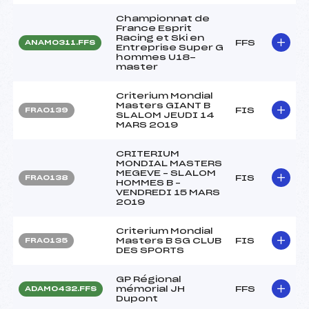
Championnat de
France Esprit
Racing et Ski en
FFS
ANAM0311.FFS
Entreprise Super G
hommes U18-
master
Criterium Mondial
Masters GIANT B
FIS
FRA0139
SLALOM JEUDI 14
MARS 2019
CRITERIUM
MONDIAL MASTERS
MEGEVE – SLALOM
FIS
FRA0138
HOMMES B –
VENDREDI 15 MARS
2019
Criterium Mondial
Masters B SG CLUB
FIS
FRA0135
DES SPORTS
GP Régional
mémorial JH
FFS
ADAM0432.FFS
Dupont