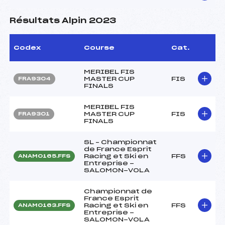
Résultats Alpin 2023
Codex
Course
Cat.
MERIBEL FIS
MASTER CUP
FIS
FRA9304
FINALS
MERIBEL FIS
MASTER CUP
FIS
FRA9301
FINALS
SL – Championnat
de France Esprit
Racing et Ski en
FFS
ANAM0165.FFS
Entreprise -
SALOMON-VOLA
Championnat de
France Esprit
Racing et Ski en
FFS
ANAM0163.FFS
Entreprise -
SALOMON-VOLA