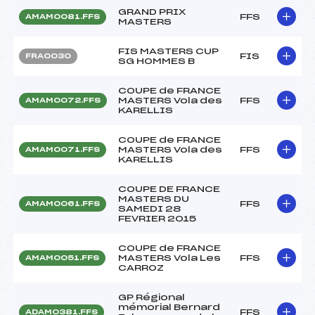
GRAND PRIX
FFS
AMAM0081.FFS
MASTERS
FIS MASTERS CUP
FIS
FRA0030
SG HOMMES B
COUPE de FRANCE
MASTERS Vola des
FFS
AMAM0072.FFS
KARELLIS
COUPE de FRANCE
MASTERS Vola des
FFS
AMAM0071.FFS
KARELLIS
COUPE DE FRANCE
MASTERS DU
FFS
AMAM0061.FFS
SAMEDI 28
FEVRIER 2015
COUPE de FRANCE
MASTERS Vola Les
FFS
AMAM0051.FFS
CARROZ
GP Régional
mémorial Bernard
FFS
ADAM0381.FFS