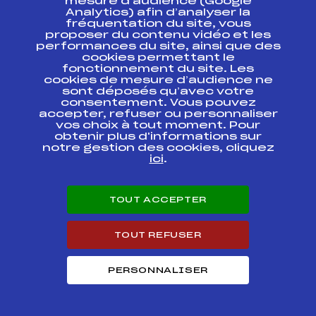
mesure d’audience (Google
INTERNATIONAL
Analytics) afin d’analyser la
MASTERS CUP
FIS
FRA0060
fréquentation du site, vous
MEGEVE – HOMMES
proposer du contenu vidéo et les
B DU 31 JANVIER AU
performances du site, ainsi que des
FEVRIER 2014 –
cookies permettant le
fonctionnement du site. Les
26th KANDAHAR
cookies de mesure d’audience ne
MASTERS –
sont déposés qu’avec votre
INTERNATIONAL
consentement. Vous pouvez
MASTERS CUP
FIS
FRA0057
accepter, refuser ou personnaliser
MEGEVE – HOMMES
vos choix à tout moment. Pour
B DU 31 JANVIER AU
FEVRIER 2014 –
obtenir plus d'informations sur
notre gestion des cookies, cliquez
ici
.
GP MASTERS Elite
Fischer des
FFS
AMAM0032.FFS
MASTERS LOUPS
TOUT ACCEPTER
THOLLON – GP
MASTERS de
THOLLON les
FFS
TOUT REFUSER
AMAM0022.FFS
MEMISES SL
HOMMES
PERSONNALISER
THOLLON – GP
MASTERS de
THOLLON les
FFS
AMAM0021.FFS
MEMISES GS