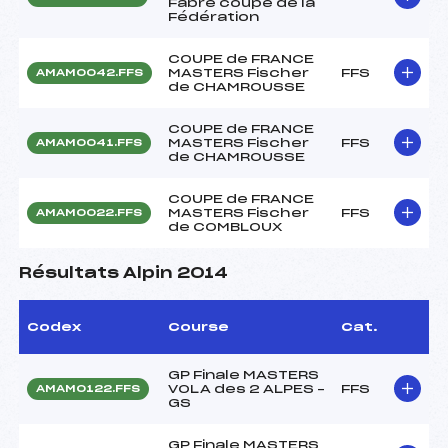
Fabre coupe de la
Fédération
COUPE de FRANCE
MASTERS Fischer
FFS
AMAM0042.FFS
de CHAMROUSSE
COUPE de FRANCE
MASTERS Fischer
FFS
AMAM0041.FFS
de CHAMROUSSE
COUPE de FRANCE
MASTERS Fischer
FFS
AMAM0022.FFS
de COMBLOUX
Résultats Alpin 2014
Codex
Course
Cat.
GP Finale MASTERS
VOLA des 2 ALPES –
FFS
AMAM0122.FFS
GS
GP Finale MASTERS