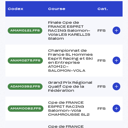
Codex
Course
Cat.
Finale Cpe de
FRANCE ESPRIT
RACING Salomon-
FFS
AMAM0121.FFS
Vola LES KARELLIS
Slalom
Championnat de
France SL Hommes
Esprit Racing et Ski
FFS
ANAM0275.FFS
en Entreprise
ATOMIC-
SALOMON-VOLA
Grand Prix Régional
Qualif Cpe de la
FFS
ADAM0392.FFS
Fédération
Cpe de FRANCE
ESPRIT RACING
FFS
AMAM0082.FFS
Salomon-Vola
CHAMROUSSE SL2
Cpe de FRANCE