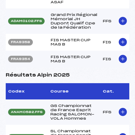
ASAF
Grand Prix Régional
Mémorial JH
FFS
ADAM0102.FFS
Dupont Qualif Cpe
de la Fédération
FIS MASTER CUP
FIS
FRA9358
MAS B
FIS MASTER CUP
FIS
FRA9354
MAS B
Résultats Alpin 2025
Codex
Course
Cat.
GS Championnat
de France Esprit
FFS
ANAM0582.FFS
Racing SALOMON-
VOLA Hommes
SL Championnat