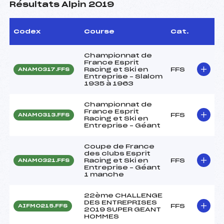
Résultats Alpin 2019
Codex
Course
Cat.
Championnat de
France Esprit
Racing et Ski en
FFS
ANAM0317.FFS
Entreprise – Slalom
1935 à 1963
Championnat de
France Esprit
FFS
ANAM0313.FFS
Racing et Ski en
Entreprise – Géant
Coupe de France
des clubs Esprit
Racing et Ski en
FFS
ANAM0321.FFS
Entreprise – Géant
1 manche
22ème CHALLENGE
DES ENTREPRISES
FFS
AIFM0215.FFS
2019 SUPER GEANT
HOMMES