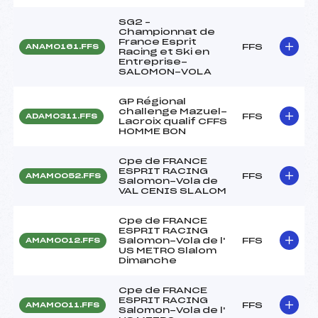
SG2 –
Championnat de
France Esprit
FFS
ANAM0161.FFS
Racing et Ski en
Entreprise-
SALOMON-VOLA
GP Régional
challenge Mazuel-
FFS
ADAM0311.FFS
Lacroix qualif CFFS
HOMME BON
Cpe de FRANCE
ESPRIT RACING
FFS
AMAM0052.FFS
Salomon-Vola de
VAL CENIS SLALOM
Cpe de FRANCE
ESPRIT RACING
Salomon-Vola de l'
FFS
AMAM0012.FFS
US METRO Slalom
Dimanche
Cpe de FRANCE
ESPRIT RACING
FFS
AMAM0011.FFS
Salomon-Vola de l'