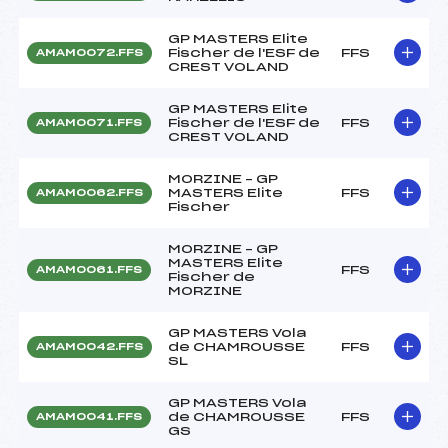
GP MASTERS Elite
Fischer de l'ESF de
FFS
AMAM0072.FFS
CREST VOLAND
GP MASTERS Elite
Fischer de l'ESF de
FFS
AMAM0071.FFS
CREST VOLAND
MORZINE – GP
MASTERS Elite
FFS
AMAM0062.FFS
Fischer
MORZINE – GP
MASTERS Elite
FFS
AMAM0061.FFS
Fischer de
MORZINE
GP MASTERS Vola
de CHAMROUSSE
FFS
AMAM0042.FFS
SL
GP MASTERS Vola
de CHAMROUSSE
FFS
AMAM0041.FFS
GS