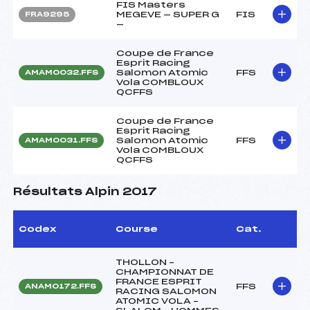
FIS Masters
MEGEVE — SUPER G
FIS
FRA9295
—
Coupe de France
Esprit Racing
Salomon Atomic
FFS
AMAM0032.FFS
Vola COMBLOUX
QCFFS
Coupe de France
Esprit Racing
Salomon Atomic
FFS
AMAM0031.FFS
Vola COMBLOUX
QCFFS
Résultats Alpin 2017
Codex
Course
Cat.
THOLLON –
CHAMPIONNAT DE
FRANCE ESPRIT
FFS
ANAM0172.FFS
RACING SALOMON
ATOMIC VOLA –