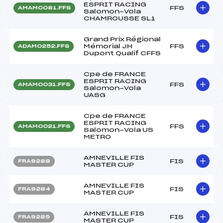
ESPRIT RACING
FFS
AMAM0081.FFS
Salomon-Vola
CHAMROUSSE SL1
Grand Prix Régional
Mémorial JH
FFS
ADAM0252.FFS
Dupont Qualif CFFS
Cpe de FRANCE
ESPRIT RACING
FFS
AMAM0031.FFS
Salomon-Vola
UASG
Cpe de FRANCE
ESPRIT RACING
FFS
AMAM0021.FFS
Salomon-Vola US
METRO
AMNEVILLE FIS
FIS
FRA9288
MASTER CUP
AMNEVILLE FIS
FIS
FRA9284
MASTER CUP
AMNEVILLE FIS
FIS
FRA9285
MASTER CUP