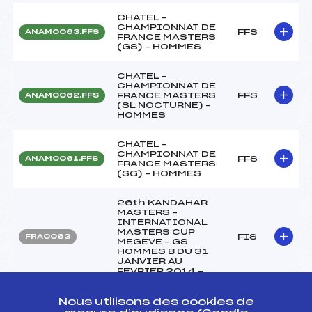
CHATEL –
CHAMPIONNAT DE
FFS
ANAM0063.FFS
FRANCE MASTERS
(GS) – HOMMES
CHATEL –
CHAMPIONNAT DE
FRANCE MASTERS
FFS
ANAM0062.FFS
(SL NOCTURNE) –
HOMMES
CHATEL –
CHAMPIONNAT DE
FFS
ANAM0061.FFS
FRANCE MASTERS
(SG) – HOMMES
26th KANDAHAR
MASTERS –
INTERNATIONAL
MASTERS CUP
FIS
FRA0063
MEGEVE – GS
HOMMES B DU 31
JANVIER AU
FEVRIER 2014 –
26th KANDAHAR
Nous utilisons des cookies de
MASTERS –