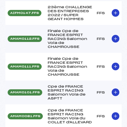
23ème CHALLENGE
DES ENTREPRISES
FFS
AIFM0147.FFS
2022 / SUPER
GEANT HOMMES
Finale Cpe de
FRANCE ESPRIT
RACING Salomon
FFS
AMAM0112.FFS
Vola de
CHAMROUSSE
Finale Cpe de
FRANCE ESPRIT
RACING Salomon
FFS
AMAM0111.FFS
Vola de
CHAMROUSSE
Cpe de FRANCE
ESPRIT RACING
FFS
AMAM0101.FFS
Salomon Vola de
ASPTT
Cpe de FRANCE
ESPRIT RACING
FFS
AMAM0081.FFS
Salomon Vola du
COLLET d'ALLEVARD