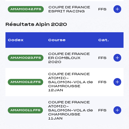
COUPE DE FRANCE
FFS
AMAM0042.FFS
ESPRIT RACING
Résultats Alpin 2020
Codex
Course
Cat.
COUPE DE FRANCE
ER COMBLOUX
FFS
AMAM0023.FFS
2020
COUPE DE FRANCE
ATOMIC-
SALOMON-VOLA de
FFS
AMAM0012.FFS
CHAMROUSSE
12JAN
COUPE DE FRANCE
ATOMIC-
SALOMON-VOLA de
FFS
AMAM0011.FFS
CHAMROUSSE
11JAN