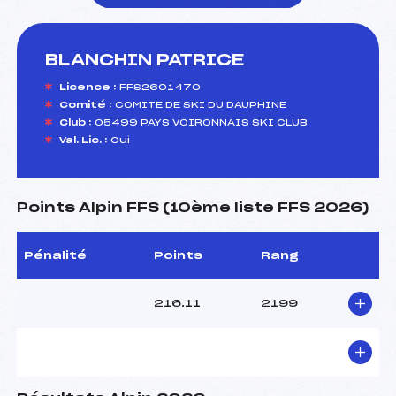
BLANCHIN PATRICE
foi(s) le ski
Licence :
FFS2601470
Comité :
COMITE DE SKI DU DAUPHINE
Club :
05499 PAYS VOIRONNAIS SKI CLUB
Val. Lic. :
Oui
Points Alpin FFS (10ème liste FFS 2026)
Pénalité
Points
Rang
216.11
2199