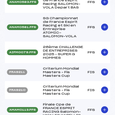
de France Esprit
FFS
ANAM0583.FFS
Racing SALOMON-
VOLA Depart BAS
SG Championnat
de France Esprit
Racing et Ski en
FFS
ANAM0581.FFS
Entreprise
ATOMIC-
SALOMON-VOLA
26ème CHALLENGE
DE ENTREPRISES
FFS
AIFM0079.FFS
2025 – SUPER G
HOMMES
Criterium Mondial
Masters – Fis
FIS
FRA9211
Masters Cup
Criterium Mondial
Masters – Fis
FIS
FRA9210
Masters Cup
Finale Cpe de
FRANCE ESPRIT
FFS
AMAM0113.FFS
RACING Salomon-