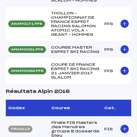
SLALOM – HOMMES
THOLLON –
CHAMPIONNAT DE
FRANCE ESPRIT
FFS
ANAM0171.FFS
RACING SALOMON
ATOMIC VOLA –
GEANT – HOMMES
COURSE MASTER
FFS
AMAM0021.FFS
ESPRIT SKI RACING
COUPE DE FRANCE
ESPRIT SKI RACING
FFS
AMAM0022.FFS
21 JANVIER 2017
SLALOM
Résultats Alpin 2016
Codex
Course
Cat.
Finale FIS Masters
des Menuires
FIS
FRA0113
groupe B dossards
bleu