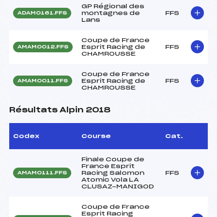
GP Régional des
montagnes de
FFS
ADAM0161.FFS
Lans
Coupe de France
Esprit Racing de
FFS
AMAM0012.FFS
CHAMROUSSE
Coupe de France
Esprit Racing de
FFS
AMAM0011.FFS
CHAMROUSSE
Résultats Alpin 2018
Codex
Course
Cat.
Finale Coupe de
France Esprit
Racing Salomon
FFS
AMAM0111.FFS
Atomic Vola LA
CLUSAZ-MANIGOD
Coupe de France
Esprit Racing