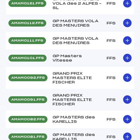
VOLA des 2 ALPES –
FFS
AMAM0121.FFS
SL
GP MASTERS VOLA
FFS
AMAM0112.FFS
DES MENUIRES
GP MASTERS VOLA
FFS
AMAM0111.FFS
DES MENUIRES
GP Masters
FFS
AMAM0101.FFS
Vitesse
GRAND PRIX
MASTERS ELITE
FFS
AMAM0092.FFS
FISCHER
GRAND PRIX
MASTERS ELITE
FFS
AMAM0091.FFS
FISCHER
GP MASTERS des
FFS
AMAM0082.FFS
KARELLIS
GP MASTERS des
FFS
AMAM0081.FFS
KARELLIS