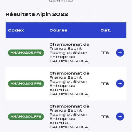
US METRO
Résultats Alpin 2022
Codex
Course
Cat.
Championnat de
France Esprit
Racing et Ski en
FFS
ANAM0205.FFS
Entreprise
SALOMON-VOLA
Championnat de
France Esprit
Racing et Ski en
FFS
ANAM0203.FFS
Entreprise
ATOMIC-
SALOMON-VOLA
Championnat de
France Esprit
Racing et Ski en
FFS
ANAM0201.FFS
Entreprise
ATOMIC-
SALOMON-VOLA