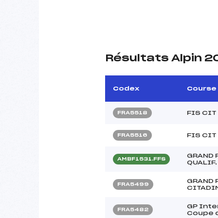
Résultats Alpin 2
Codex
Course
FIS CIT
FRA5518
FIS CIT
FRA5516
GRAND P
AMBF1531.FFS
QUALIF
GRAND 
FRA5499
CITADI
GP Inter
FRA5482
Coupe d