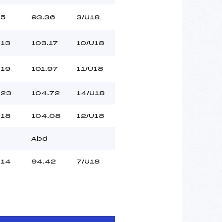
5
93.36
3/U18
13
103.17
10/U18
19
101.97
11/U18
23
104.72
14/U18
18
104.08
12/U18
Abd
14
94.42
7/U18