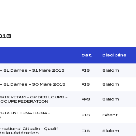
013
Cat.
Discipline
 – SL Dames – 31 Mars 2013
FIS
Slalom
 – SL Dames – 30 Mars 2013
FIS
Slalom
RIX VITAM – GP DES LOUPS –
FFS
Slalom
. COUPE FEDERATION
PRIX INTERNATIONAL
FIS
Géant
N
national Citadin – Qualif
FIS
Slalom
e la Fédération