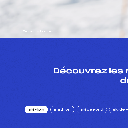
Fiche individuelle
Découvrez les 
d
Ski Alpin
Biathlon
Ski de Fond
Ski de 