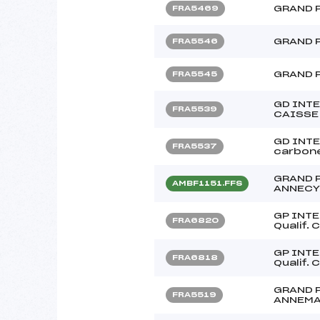
GRAND 
FRA5469
GRAND 
FRA5546
GRAND 
FRA5545
GD INT
FRA5539
CAISSE
GD INT
FRA5537
carbone
GRAND 
AMBF1151.FFS
ANNECY
GP INTE
FRA6820
Qualif.
GP INTE
FRA6818
Qualif.
GRAND 
FRA5519
ANNEMA