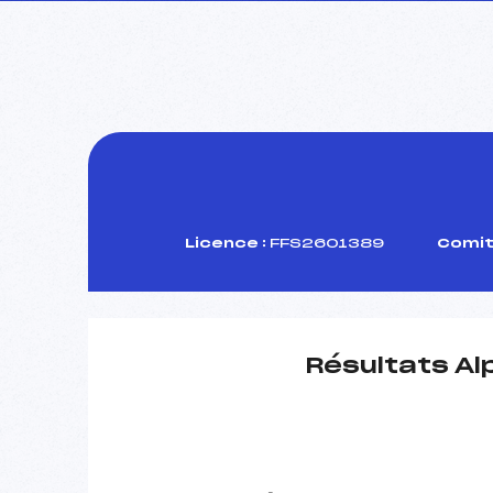
Licence :
FFS2601389
Comit
Résultats Al