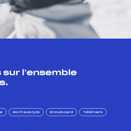
 sur l’ensemble
s.
ue
Ski Freestyle
Snowboard
Télémark