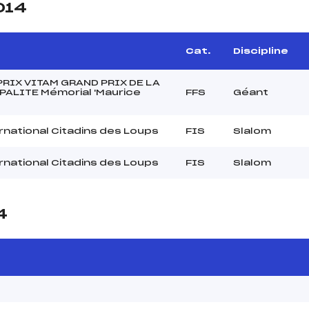
014
Cat.
Discipline
RIX VITAM GRAND PRIX DE LA
ALITE Mémorial 'Maurice
FFS
Géant
rnational Citadins des Loups
FIS
Slalom
rnational Citadins des Loups
FIS
Slalom
4