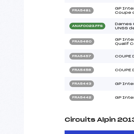
GP Inter
FRA5481
Coupe d
Dames 
ANAF0023.FFS
UNSS de
GP Inte
FRA5460
Qualif 
COUPE 
FRA5457
COUPE 
FRA5456
GP Inte
FRA5443
GP Inte
FRA5442
Circuits Alpin 201