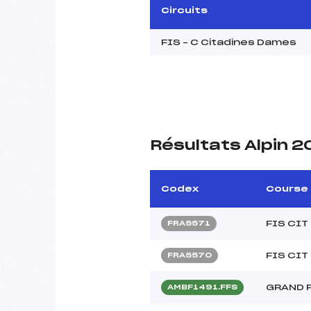
Circuits
FIS – C Citadines Dames
Résultats Alpin 2
Codex
Course
FIS CIT
FRA5571
FIS CIT
FRA5570
GRAND 
AMBF1491.FFS