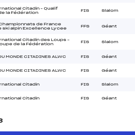
national Citadin – Qualif
FIS
Slalom
e la Fédération
Championnats de France
FFS
Géant
 ski alpin Excellence Lycee
rnational Citadin des Loups –
FIS
Slalom
Coupe de la Fédération
DU MONDE CITADINES ALWC
FIS
Géant
DU MONDE CITADINES ALWC
FIS
Géant
rnational Citadin
FIS
Slalom
rnational Citadin
FIS
Géant
3