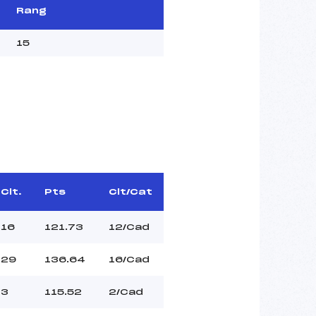
Rang
15
Clt.
Pts
Clt/Cat
16
121.73
12/Cad
29
136.64
16/Cad
3
115.52
2/Cad