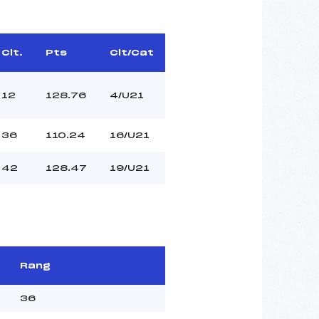
Clt.
Pts
Clt/Cat
12
128.76
4/U21
36
110.24
16/U21
42
128.47
19/U21
Rang
36