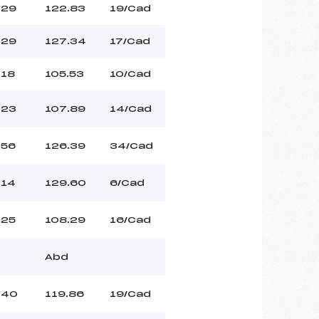
29
122.83
19/Cad
29
127.34
17/Cad
18
105.53
10/Cad
23
107.89
14/Cad
56
126.39
34/Cad
14
129.60
6/Cad
25
108.29
16/Cad
Abd
40
119.86
19/Cad