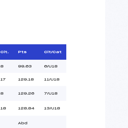
Clt.
Pts
Clt/Cat
8
99.63
6/U18
17
129.18
11/U18
8
129.26
7/U18
18
128.84
13/U18
Abd