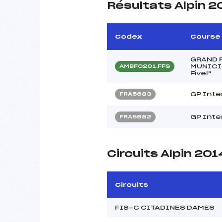
Résultats Alpin 2
Codex
Course
GRAND P
MUNICIP
AMBF0201.FFS
Fivel"
GP Inte
FRA5683
GP Inte
FRA5682
Circuits Alpin 201
Circuits
FIS-C CITADINES DAMES