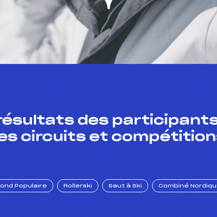
résultats des participants
es circuits et compétition
Fond Populaire
Rollerski
Saut à Ski
Combiné Nordiq