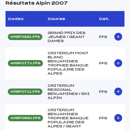
Résultats Alpin 2007
Codex
Course
Cat.
GRAND PRIX DES
JEUNES / GEANT
FFS
AMBF0221.FFS
DAMES
CRITERIUM MONT
BLANC
BENJAMINES
FFS
AMBF0771.FFS
TROPHEE BANQUE
POPULAIRE DES
ALPES
CRITERIUM
REGIONAL
FFS
AMBF0711.FFS
BENJAMINES / SKI
ALPIN
CRITERIUM
BENJAMINES
TROPHEE BANQUE
FFS
AMBF0681.FFS
POPULAIRE DES
ALPES / GEANT