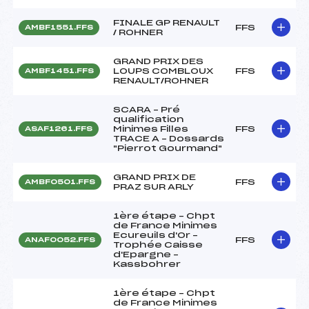
FINALE GP RENAULT
FFS
AMBF1551.FFS
/ ROHNER
GRAND PRIX DES
LOUPS COMBLOUX
FFS
AMBF1451.FFS
RENAULT/ROHNER
SCARA – Pré
qualification
Minimes Filles
FFS
ASAF1261.FFS
TRACE A – Dossards
"Pierrot Gourmand"
GRAND PRIX DE
FFS
AMBF0501.FFS
PRAZ SUR ARLY
1ère étape – Chpt
de France Minimes
Ecureuils d'Or –
FFS
ANAF0052.FFS
Trophée Caisse
d'Epargne –
Kassbohrer
1ère étape – Chpt
de France Minimes