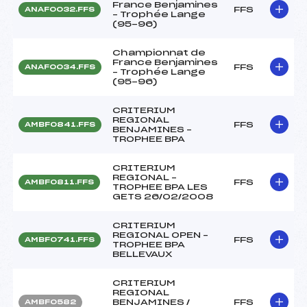
France Benjamines
FFS
ANAF0032.FFS
– Trophée Lange
(95-96)
Championnat de
France Benjamines
FFS
ANAF0034.FFS
– Trophée Lange
(95-96)
CRITERIUM
REGIONAL
FFS
AMBF0841.FFS
BENJAMINES –
TROPHEE BPA
CRITERIUM
REGIONAL –
FFS
AMBF0811.FFS
TROPHEE BPA LES
GETS 26/02/2008
CRITERIUM
REGIONAL OPEN –
FFS
AMBF0741.FFS
TROPHEE BPA
BELLEVAUX
CRITERIUM
REGIONAL
BENJAMINES /
FFS
AMBFO582