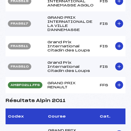
INTERNATIONAL
FIS
FRA5519
ANNEMASSE AGGLO
GRAND PRIX
INTERNATIONAL DE
FIS
FRA5517
LA VILLE
D'ANNEMASSE
Grand Prix
International
FIS
FRA5511
Citadin des Loups
Grand Prix
International
FIS
FRA5510
Citadin des Loups
GRAND PRIX
FFS
AMBF0211.FFS
RENAULT
Résultats Alpin 2011
Codex
Course
Cat.
GRAND PRIX