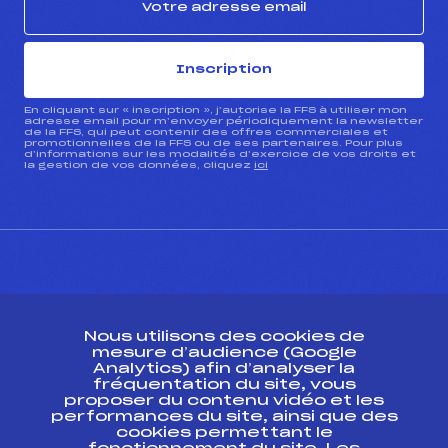
Inscription
En cliquant sur « inscription », j’autorise la FFS à utiliser mon
adresse email pour m’envoyer périodiquement la newsletter
de la FFS, qui peut contenir des offres commerciales et
promotionnelles de la FFS ou de ses partenaires. Pour plus
d’informations sur les modalités d’exercice de vos droits et
la gestion de vos données, cliquez
ici
CONTACT
Nous utilisons des cookies de
ESPACE PRESSE
mesure d’audience (Google
Analytics) afin d’analyser la
fréquentation du site, vous
Ressources
proposer du contenu vidéo et les
performances du site, ainsi que des
Pass’Neige
cookies permettant le
Projet sportif fédéral