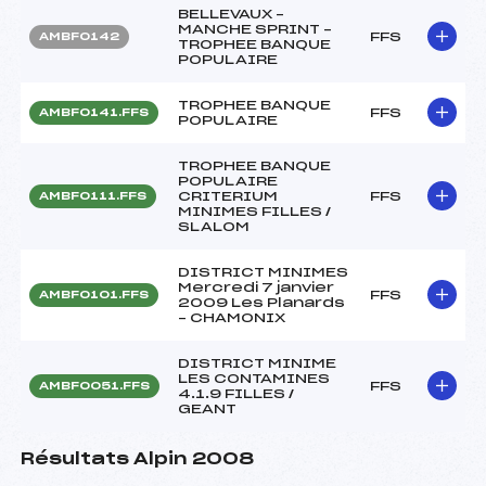
BELLEVAUX –
MANCHE SPRINT –
FFS
AMBF0142
TROPHEE BANQUE
POPULAIRE
TROPHEE BANQUE
FFS
AMBF0141.FFS
POPULAIRE
TROPHEE BANQUE
POPULAIRE
CRITERIUM
FFS
AMBF0111.FFS
MINIMES FILLES /
SLALOM
DISTRICT MINIMES
Mercredi 7 janvier
FFS
AMBF0101.FFS
2009 Les Planards
– CHAMONIX
DISTRICT MINIME
LES CONTAMINES
FFS
AMBF0051.FFS
4.1.9 FILLES /
GEANT
Résultats Alpin 2008