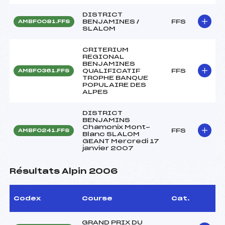
DISTRICT
BENJAMINES /
FFS
AMBF0081.FFS
SLALOM
CRITERIUM
REGIONAL
BENJAMINES
QUALIFICATIF
FFS
AMBF0361.FFS
TROPHE BANQUE
POPULAIRE DES
ALPES
DISTRICT
BENJAMINS
Chamonix Mont-
FFS
AMBF0241.FFS
Blanc SLALOM
GEANT Mercredi 17
janvier 2007
Résultats Alpin 2006
Codex
Course
Cat.
GRAND PRIX DU