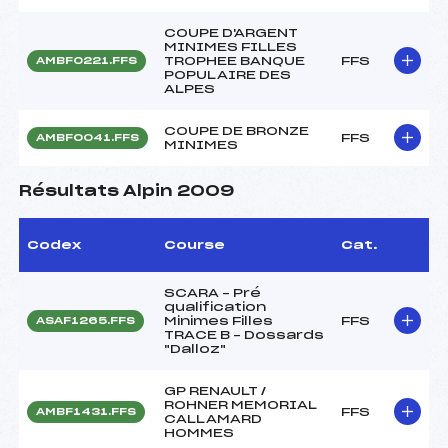
COUPE D'ARGENT
MINIMES FILLES
TROPHEE BANQUE
FFS
AMBF0221.FFS
POPULAIRE DES
ALPES
COUPE DE BRONZE
FFS
AMBF0041.FFS
MINIMES
Résultats Alpin 2009
Codex
Course
Cat.
SCARA – Pré
qualification
Minimes Filles
FFS
ASAF1265.FFS
TRACE B – Dossards
"Dalloz"
GP RENAULT /
ROHNER MEMORIAL
FFS
AMBF1431.FFS
CALLAMARD
HOMMES