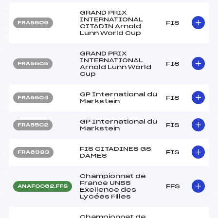
GRAND PRIX
INTERNATIONAL
FIS
FRA5506
CITADIN Arnold
Lunn World Cup
GRAND PRIX
INTERNATIONAL
FIS
FRA5505
Arnold Lunn World
Cup
GP International du
FIS
FRA5504
Markstein
GP International du
FIS
FRA5502
Markstein
FIS CITADINES GS
FIS
FRA6983
DAMES
Championnat de
France UNSS
FFS
ANAF0062.FFS
Exellence des
Lycées Filles
Championnat de