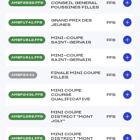
CONSEIL GENERAL
FFS
AMBF2622.FFS
POUSSINES FILLES
GRAND PRIX DES
FFS
AMBF1741.FFS
JEUNES
MINI-COUPE
FFS
AMBF1612.FFS
SAINT-GERVAIS
MINI-COUPE
FFS
AMBF1611.FFS
SAINT-GERVAIS
FINALE MINI COUPE
FFS
AMBF2441
FILLES
MINI COUPE
COURSE
FFS
AMBF2431.FFS
QUALIFICATIVE
MINI COUPE
DISTRICT "MONT
FFS
AMBF1292.FFS
JOLY"
MINI COUPE
DISTRICT "MONT
FFS
AMBF1291.FFS