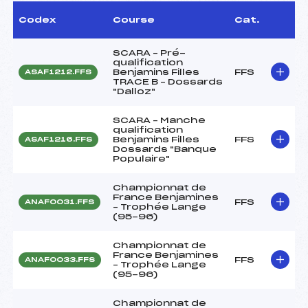
Codex
Course
Cat.
SCARA – Pré-
qualification
Benjamins Filles
FFS
ASAF1212.FFS
TRACE B – Dossards
"Dalloz"
SCARA – Manche
qualification
Benjamins Filles
FFS
ASAF1216.FFS
Dossards "Banque
Populaire"
Championnat de
France Benjamines
FFS
ANAF0031.FFS
– Trophée Lange
(95-96)
Championnat de
France Benjamines
FFS
ANAF0033.FFS
– Trophée Lange
(95-96)
Championnat de