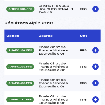
GRAND PRIX DES
HOUCHES RENAULT
FFS
AMBF0031.FFS
TV8 MB
Résultats Alpin 2010
Codex
Course
Cat.
Finale Chpt de
France Minimes
FFS
ANAF0134.FFS
Ecureuils d'Or
Finale Chpt de
France Minimes
FFS
ANAF0133.FFS
Ecureuils d'Or
Finale Chpt de
France Minimes
FFS
ANAF0132.FFS
Ecureuils d'Or
Finale Chpt de
France Minimes
FFS
ANAF0131.FFS
Ecureuils d'Or