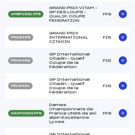
GRAND PRIX VITAM –
GP DES LOUPS –
FFS
AMBF1531.FFS
QUALIF. COUPE
FEDERATION
GRAND PRIX
INTERNATIONAL
FIS
FRA5499
CITADIN
GP International
Citadin – Qualif
FIS
FRA5482
Coupe de la
Fédération
GP International
Citadin – Qualif
FIS
FRA5481
Coupe de la
Fédération
Dames
Championnats de
France UNSS de ski
FFS
ANAF0023.FFS
alpin Excellence
Lycee
GP International