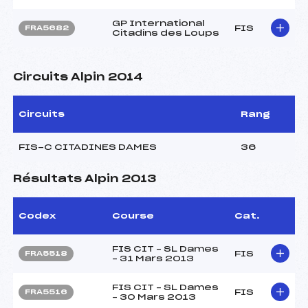
GP International
FIS
FRA5682
Citadins des Loups
Circuits Alpin 2014
Circuits
Rang
FIS-C CITADINES DAMES
36
Résultats Alpin 2013
Codex
Course
Cat.
FIS CIT – SL Dames
FIS
FRA5518
– 31 Mars 2013
FIS CIT – SL Dames
FIS
FRA5516
– 30 Mars 2013