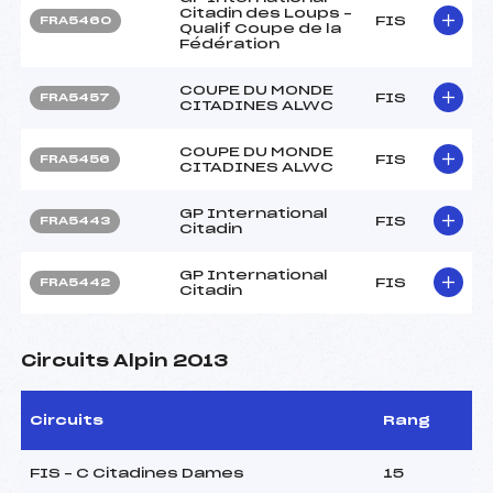
Citadin des Loups –
FIS
FRA5460
Qualif Coupe de la
Fédération
COUPE DU MONDE
FIS
FRA5457
CITADINES ALWC
COUPE DU MONDE
FIS
FRA5456
CITADINES ALWC
GP International
FIS
FRA5443
Citadin
GP International
FIS
FRA5442
Citadin
Circuits Alpin 2013
Circuits
Rang
FIS – C Citadines Dames
15