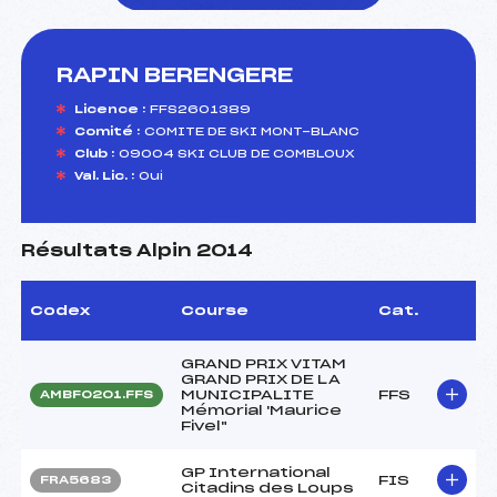
RAPIN BERENGERE
foi(s) le ski
Licence :
FFS2601389
Comité :
COMITE DE SKI MONT-BLANC
Club :
09004 SKI CLUB DE COMBLOUX
Val. Lic. :
Oui
Résultats Alpin 2014
Codex
Course
Cat.
GRAND PRIX VITAM
GRAND PRIX DE LA
MUNICIPALITE
FFS
AMBF0201.FFS
Mémorial 'Maurice
Fivel"
GP International
FIS
FRA5683
Citadins des Loups