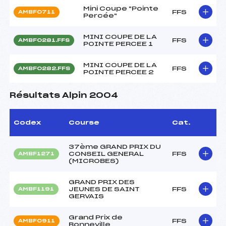
Mini Coupe "Pointe
FFS
AMBF0711
Percée"
MINI COUPE DE LA
FFS
AMBF0281.FFS
POINTE PERCEE 1
MINI COUPE DE LA
FFS
AMBF0282.FFS
POINTE PERCEE 2
Résultats Alpin 2004
Codex
Course
Cat.
37ème GRAND PRIX DU
CONSEIL GENERAL
FFS
AMBF1271
(MICROBES)
GRAND PRIX DES
JEUNES DE SAINT
FFS
AMBF1191
GERVAIS
Grand Prix de
FFS
AMBF0911
Bonneville