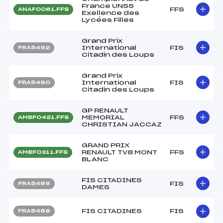
France UNSS
FFS
ANAF0061.FFS
Exellence des
Lycées Filles
Grand Prix
International
FIS
FRA5492
Citadin des Loups
Grand Prix
International
FIS
FRA5490
Citadin des Loups
GP RENAULT
MEMORIAL
FFS
AMBF0421.FFS
CHRISTIAN JACCAZ
GRAND PRIX
RENAULT TV8 MONT
FFS
AMBF0311.FFS
BLANC
FIS CITADINES
FIS
FRA5469
DAMES
FIS CITADINES
FIS
FRA5468