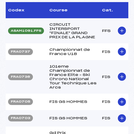
Codex
Course
Cat.
CIRCUIT
INTERSPORT
FFS
ASAM1091.FFS
"FINALE" GRAND
PRIX DE LA PLAGNE
Championnat de
FIS
FRA0737
France U18
101eme
Championnat de
France Elite – Ski
FIS
FRA0736
Chrono National
Tour Technique Les
Arcs
FIS GS HOMMES
FIS
FRA0705
FIS GS HOMMES
FIS
FRA0703
Gd Prix