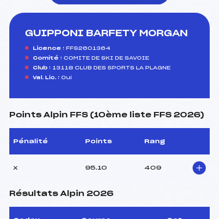
GUIPPONI BARFETY MORGAN
foi(s) le ski
Licence :
FFS2601364
Comité :
COMITE DE SKI DE SAVOIE
Club :
13118 CLUB DES SPORTS LA PLAGNE
Val. Lic. :
Oui
Points Alpin FFS (10ème liste FFS 2026)
Pénalité
Points
Rang
x
95.10
409
Résultats Alpin 2026