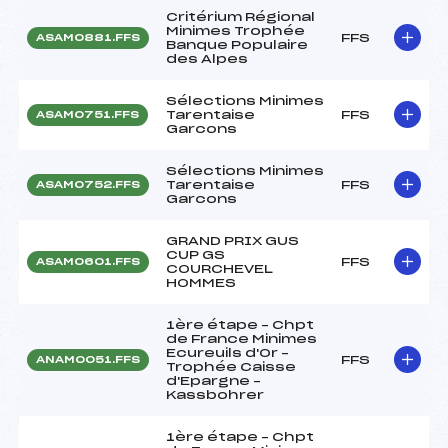
Critérium Régional
Minimes Trophée
FFS
ASAM0881.FFS
Banque Populaire
des Alpes
Sélections Minimes
Tarentaise
FFS
ASAM0751.FFS
Garcons
Sélections Minimes
Tarentaise
FFS
ASAM0752.FFS
Garcons
GRAND PRIX GUS
CUP GS
FFS
ASAM0601.FFS
COURCHEVEL
HOMMES
1ère étape – Chpt
de France Minimes
Ecureuils d'Or –
FFS
ANAM0051.FFS
Trophée Caisse
d'Epargne –
Kassbohrer
1ère étape – Chpt