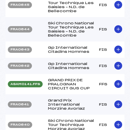
Tour Technique Les
FIS
FRA0645
Saisies – N.D. de
Bellecombe
Ski Chrono National
Tour Technique Les
FIS
FRA0644
Saisies – N.D. de
Bellecombe
Gp International
FIS
FRA0643
Citadins Hommes
Gp International
FIS
FRA0642
Citadins Hommes
GRAND PRIX DE
PRALOGNAN
FFS
ASAM0141.FFS
CIRCUIT GUS CUP
Grand Prix
International
FIS
FRA0641
Morzine Avoriaz
Ski Chrono National
Tour Technique
FIS
FRA0640
Morzine Avoriaz