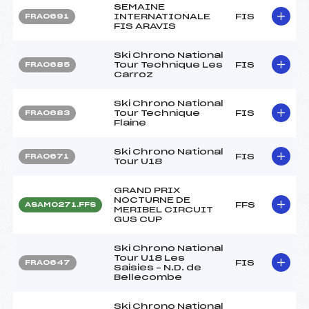
SEMAINE
INTERNATIONALE
FIS
FRA0691
FIS ARAVIS
Ski Chrono National
Tour Technique Les
FIS
FRA0685
Carroz
Ski Chrono National
Tour Technique
FIS
FRA0683
Flaine
Ski Chrono National
FIS
FRA0671
Tour U18
GRAND PRIX
NOCTURNE DE
FFS
ASAM0271.FFS
MERIBEL CIRCUIT
GUS CUP
Ski Chrono National
Tour U18 Les
FIS
FRA0647
Saisies – N.D. de
Bellecombe
Ski Chrono National