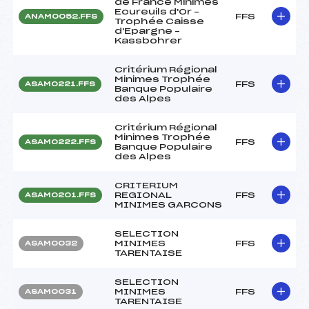
de France Minimes
Ecureuils d'Or –
FFS
ANAM0052.FFS
Trophée Caisse
d'Epargne –
Kassbohrer
Critérium Régional
Minimes Trophée
FFS
ASAM0221.FFS
Banque Populaire
des Alpes
Critérium Régional
Minimes Trophée
FFS
ASAM0222.FFS
Banque Populaire
des Alpes
CRITERIUM
REGIONAL
FFS
ASAM0201.FFS
MINIMES GARCONS
SELECTION
MINIMES
FFS
ASAM0032
TARENTAISE
SELECTION
MINIMES
FFS
ASAM0031
TARENTAISE