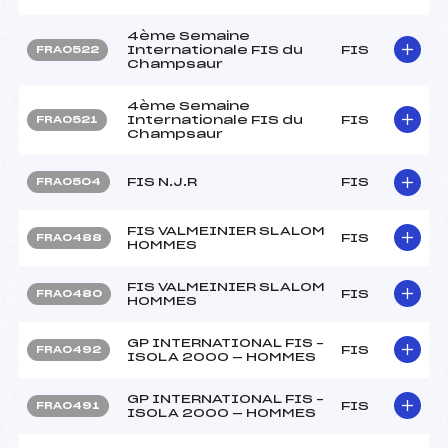
4ème Semaine
Internationale FIS du
FIS
FRA0522
Champsaur
4ème Semaine
Internationale FIS du
FIS
FRA0521
Champsaur
FIS N.J.R
FIS
FRA0504
FIS VALMEINIER SLALOM
FIS
FRA0488
HOMMES
FIS VALMEINIER SLALOM
FIS
FRA0480
HOMMES
GP INTERNATIONAL FIS –
FIS
FRA0492
ISOLA 2000 — HOMMES
GP INTERNATIONAL FIS –
FIS
FRA0491
ISOLA 2000 — HOMMES