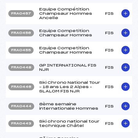
Equipe Compétition
Champsaur Hommes
FIS
FRA0457
Ancelle
Equipe Competition
FIS
FRA0456
Champsaur Hommes
Equipe Competition
FIS
FRA0455
Champsaur Hommes
GP INTERNATIONAL FIS
FIS
FRA0448
NJR
Ski Chrono National Tour
– 18 ans Les 2 Alpes –
FIS
FRA0446
SLALOM FIS NJR
8ème semaine
FIS
FRA0444
internationale Hommes
Ski chrono national tour
FIS
FRA0443
technique Châtel