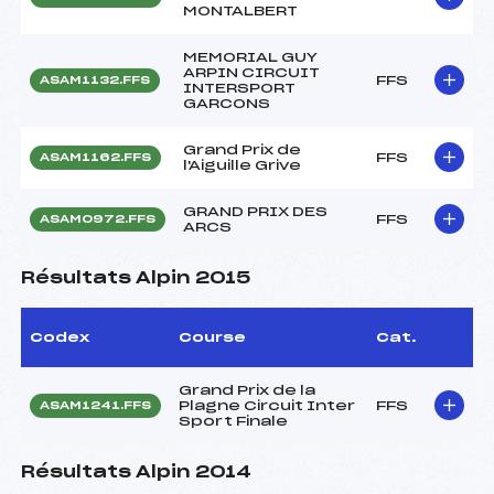
MONTALBERT
MEMORIAL GUY
ARPIN CIRCUIT
FFS
ASAM1132.FFS
INTERSPORT
GARCONS
Grand Prix de
FFS
ASAM1162.FFS
l'Aiguille Grive
GRAND PRIX DES
FFS
ASAM0972.FFS
ARCS
Résultats Alpin 2015
Codex
Course
Cat.
Grand Prix de la
Plagne Circuit Inter
FFS
ASAM1241.FFS
Sport Finale
Résultats Alpin 2014