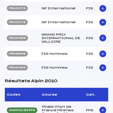
GP International
FIS
FRA0473
GP International
FIS
FRA0472
GRAND PRIX
INTERNATIONAL DE
FIS
FRA0468
VALLOIRE
FIS Hommes
FIS
FRA6895
FIS Hommes
FIS
FRA0462
Résultats Alpin 2010
Codex
Course
Cat.
Finale Chpt de
France Minimes
FFS
ANAM0133.FFS