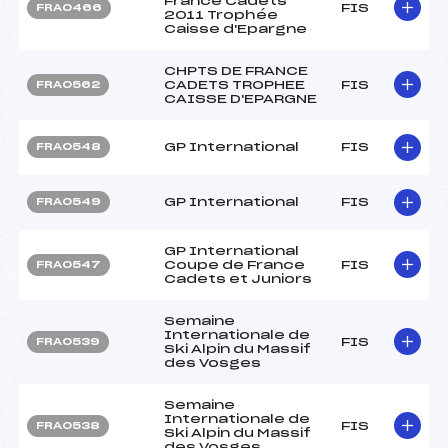
France Cadets
FIS
FRA0466
2011 Trophée
Caisse d'Epargne
CHPTS DE FRANCE
CADETS TROPHEE
FIS
FRA0562
CAISSE D'EPARGNE
GP International
FIS
FRA0548
GP International
FIS
FRA0549
GP International
Coupe de France
FIS
FRA0547
Cadets et Juniors
Semaine
Internationale de
FIS
FRA0539
Ski Alpin du Massif
des Vosges
Semaine
Internationale de
FIS
FRA0538
Ski Alpin du Massif
des Vosges