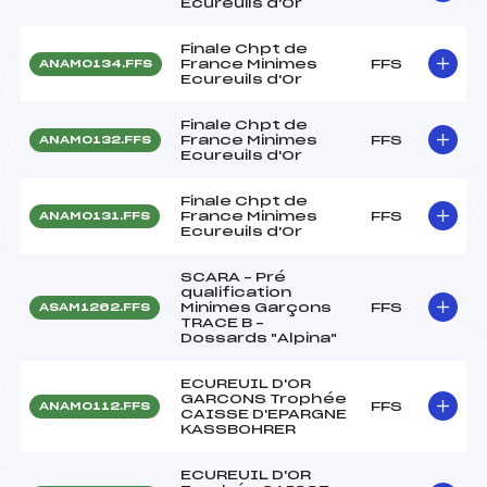
Ecureuils d'Or
Finale Chpt de
France Minimes
FFS
ANAM0134.FFS
Ecureuils d'Or
Finale Chpt de
France Minimes
FFS
ANAM0132.FFS
Ecureuils d'Or
Finale Chpt de
France Minimes
FFS
ANAM0131.FFS
Ecureuils d'Or
SCARA – Pré
qualification
Minimes Garçons
FFS
ASAM1262.FFS
TRACE B –
Dossards "Alpina"
ECUREUIL D'OR
GARCONS Trophée
FFS
ANAM0112.FFS
CAISSE D'EPARGNE
KASSBOHRER
ECUREUIL D'OR