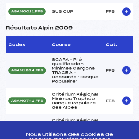
GUS CUP
FFS
ASAM0011.FFS
Résultats Alpin 2009
Codex
Course
Cat.
SCARA – Pré
qualification
Minimes Garçons
FFS
ASAM1264.FFS
TRACE A –
Dossards "Banque
Populaire"
Critérium Régional
Minimes Trophée
FFS
ASAM0741.FFS
Banque Populaire
des Alpes
Critérium Régional
Minimes Trophée
FFS
ASAM0731.FFS
Banque Populaire
des Alpes
Nous utilisons des cookies de