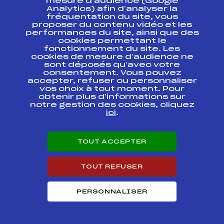
mesure d’audience (Google
Analytics) afin d’analyser la
SELECTION
fréquentation du site, vous
MINIMES
FFS
ASAM0721.FFS
proposer du contenu vidéo et les
TARENTAISE –
performances du site, ainsi que des
GEANT
cookies permettant le
fonctionnement du site. Les
SELECTION
cookies de mesure d’audience ne
MINIMES
FFS
sont déposés qu’avec votre
ASAM0722.FFS
TARENTAISE –
consentement. Vous pouvez
SLALOM
accepter, refuser ou personnaliser
vos choix à tout moment. Pour
FRANCE
obtenir plus d'informations sur
EXCELLENCE
notre gestion des cookies, cliquez
FFS
ANAM0022.FFS
COLLEGES
ici
.
GARCONS 2009
Départemental
FFS
TOUT ACCEPTER
ASAM0331.FFS
UNSS des Collèges
Critérium Régional
TOUT REFUSER
Minimes Trophée
FFS
ASAM0232.FFS
Banque Populaire
des Alpes
PERSONNALISER
Critérium Régional
Minimes Trophée
FFS
ASAM0231.FFS
Banque Populaire