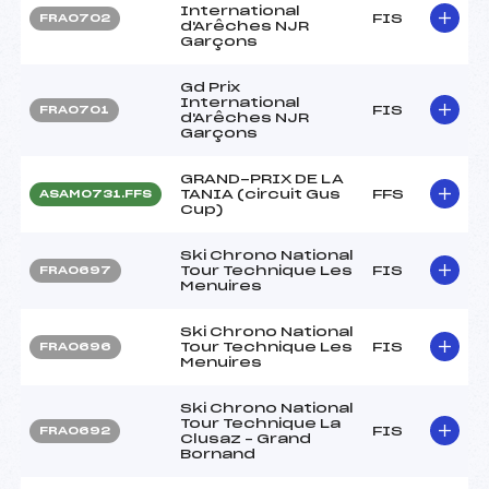
International
FIS
FRA0702
d'Arêches NJR
Garçons
Gd Prix
International
FIS
FRA0701
d'Arêches NJR
Garçons
GRAND-PRIX DE LA
TANIA (circuit Gus
FFS
ASAM0731.FFS
Cup)
Ski Chrono National
Tour Technique Les
FIS
FRA0697
Menuires
Ski Chrono National
Tour Technique Les
FIS
FRA0696
Menuires
Ski Chrono National
Tour Technique La
FIS
FRA0692
Clusaz – Grand
Bornand