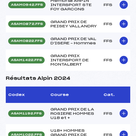
Mémorial ARPIN
INTERSPORT STE
FFS
ASAM0942.FFS
FOY GARCONS
GRAND PRIX DE
FFS
ASAM0872.FFS
PEISEY VALLANDRY
GRAND PRIX DE VAL
FFS
ASAM0822.FFS
D'ISERE – Hommes
GRAND PRIX
INTERSPORT DE
FFS
ASAM1422.FFS
MONTALBERT
Résultats Alpin 2024
Codex
Course
Cat.
GRAND PRIX DE LA
ROSIERE HOMMES
FFS
ASAM1192.FFS
U18 et +
U18+ HOMMES
GRAND PRIX DE
FFS
ASAM1022.FFS