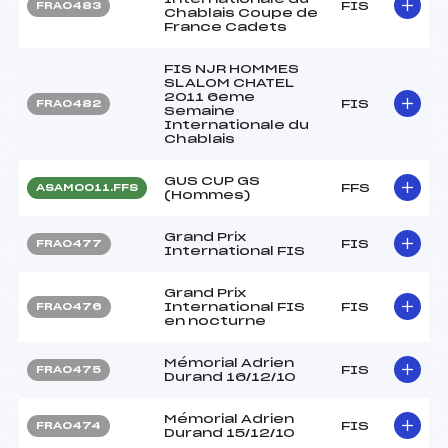
FIS
FRA0483
Chablais Coupe de
France Cadets
FIS NJR HOMMES
SLALOM CHATEL
2011 6eme
FIS
FRA0482
Semaine
Internationale du
Chablais
GUS CUP GS
FFS
ASAM0011.FFS
(Hommes)
Grand Prix
FIS
FRA0477
International FIS
Grand Prix
International FIS
FIS
FRA0476
en nocturne
Mémorial Adrien
FIS
FRA0475
Durand 16/12/10
Mémorial Adrien
FIS
FRA0474
Durand 15/12/10