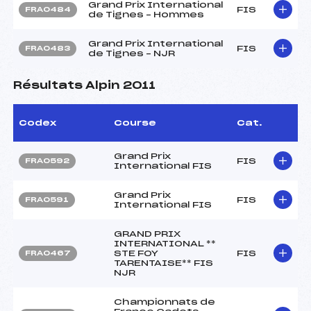
Grand Prix International
FIS
FRA0484
de Tignes – Hommes
Grand Prix International
FIS
FRA0483
de Tignes – NJR
Résultats Alpin 2011
Codex
Course
Cat.
Grand Prix
FIS
FRA0592
International FIS
Grand Prix
FIS
FRA0591
International FIS
GRAND PRIX
INTERNATIONAL **
STE FOY
FIS
FRA0467
TARENTAISE** FIS
NJR
Championnats de