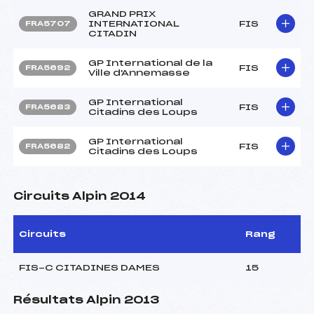
GRAND PRIX
INTERNATIONAL
FIS
FRA5707
CITADIN
GP International de la
FIS
FRA5692
Ville d'Annemasse
GP International
FIS
FRA5683
Citadins des Loups
GP International
FIS
FRA5682
Citadins des Loups
Circuits Alpin 2014
Circuits
Rang
FIS-C CITADINES DAMES
15
Résultats Alpin 2013