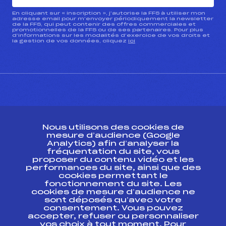
En cliquant sur « inscription », j’autorise la FFS à utiliser mon
adresse email pour m’envoyer périodiquement la newsletter
de la FFS, qui peut contenir des offres commerciales et
promotionnelles de la FFS ou de ses partenaires. Pour plus
d’informations sur les modalités d’exercice de vos droits et
la gestion de vos données, cliquez
ici
CONTACT
Nous utilisons des cookies de
ESPACE PRESSE
mesure d’audience (Google
Analytics) afin d’analyser la
fréquentation du site, vous
Ressources
proposer du contenu vidéo et les
performances du site, ainsi que des
Pass’Neige
cookies permettant le
Projet sportif fédéral
fonctionnement du site. Les
cookies de mesure d’audience ne
Projet de performance fédéral
sont déposés qu’avec votre
Antidopage
consentement. Vous pouvez
Pôle Développement, Formation, Suivi
accepter, refuser ou personnaliser
Scientifique
vos choix à tout moment. Pour