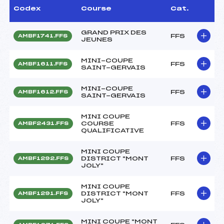
Codex
Course
Cat.
GRAND PRIX DES
FFS
AMBF1741.FFS
JEUNES
MINI-COUPE
FFS
AMBF1611.FFS
SAINT-GERVAIS
MINI-COUPE
FFS
AMBF1612.FFS
SAINT-GERVAIS
MINI COUPE
COURSE
FFS
AMBF2431.FFS
QUALIFICATIVE
MINI COUPE
DISTRICT "MONT
FFS
AMBF1292.FFS
JOLY"
MINI COUPE
DISTRICT "MONT
FFS
AMBF1291.FFS
JOLY"
MINI COUPE "MONT