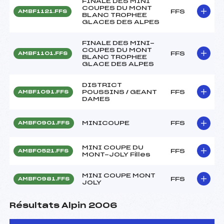
FINALE DES MINI
COUPES DU MONT
FFS
AMBF1121.FFS
BLANC TROPHEE
GLACES DES ALPES
FINALE DES MINI-
COUPES DU MONT
FFS
AMBF1101.FFS
BLANC TROPHEE
GLACE DES ALPES
DISTRICT
POUSSINS / GEANT
FFS
AMBF1091.FFS
DAMES
MINICOUPE
FFS
AMBF0901.FFS
MINI COUPE DU
FFS
AMBF0521.FFS
MONT-JOLY Filles
MINI COUPE MONT
FFS
AMBF0981.FFS
JOLY
Résultats Alpin 2006