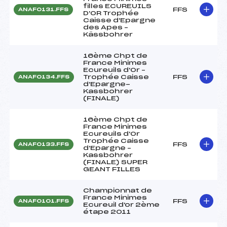
filles ECUREUILS
FFS
ANAF0131.FFS
D'OR Trophée
Caisse d'Epargne
des Apes –
Kässbohrer
16ème Chpt de
France Minimes
Ecureuils d'Or –
Trophée Caisse
FFS
ANAF0134.FFS
d'Epargne-
Kassbohrer
(FINALE)
16ème Chpt de
France Minimes
Ecureuils d'Or
Trophée Caisse
FFS
ANAF0133.FFS
d'Epargne –
Kassbohrer
(FINALE) SUPER
GEANT FILLES
Championnat de
France Minimes
FFS
ANAF0101.FFS
Ecureuil d'or 2ème
étape 2011