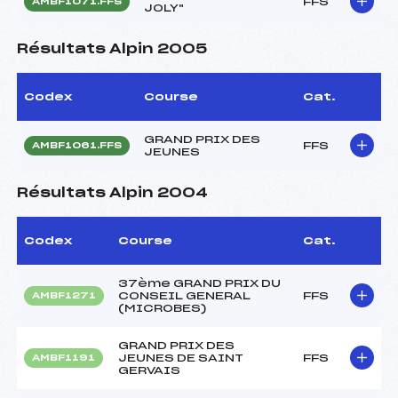
FFS
AMBF1071.FFS
JOLY"
Résultats Alpin 2005
Codex
Course
Cat.
GRAND PRIX DES
FFS
AMBF1061.FFS
JEUNES
Résultats Alpin 2004
Codex
Course
Cat.
37ème GRAND PRIX DU
CONSEIL GENERAL
FFS
AMBF1271
(MICROBES)
GRAND PRIX DES
JEUNES DE SAINT
FFS
AMBF1191
GERVAIS