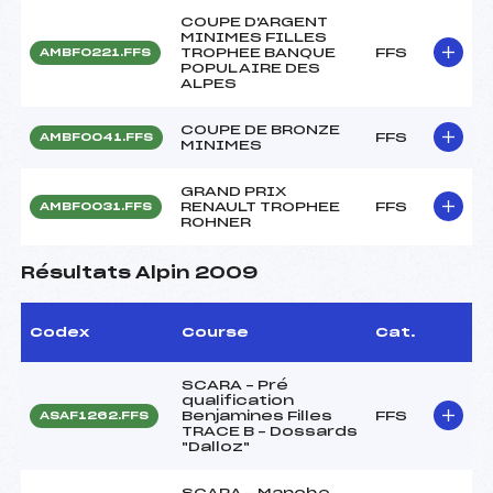
COUPE D'ARGENT
MINIMES FILLES
TROPHEE BANQUE
FFS
AMBF0221.FFS
POPULAIRE DES
ALPES
COUPE DE BRONZE
FFS
AMBF0041.FFS
MINIMES
GRAND PRIX
RENAULT TROPHEE
FFS
AMBF0031.FFS
ROHNER
Résultats Alpin 2009
Codex
Course
Cat.
SCARA – Pré
qualification
Benjamines Filles
FFS
ASAF1262.FFS
TRACE B – Dossards
"Dalloz"
SCARA – Manche