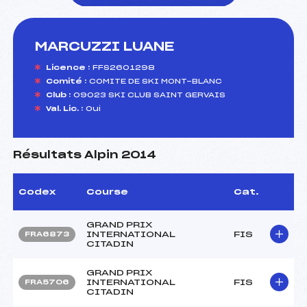
MARCUZZI LUANE
foi(s) le ski
Licence :
FFS2601298
Comité :
COMITE DE SKI MONT-BLANC
Club :
09023 SKI CLUB SAINT GERVAIS
Val. Lic. :
Oui
Résultats Alpin 2014
Codex
Course
Cat.
GRAND PRIX
INTERNATIONAL
FIS
FRA6873
CITADIN
GRAND PRIX
INTERNATIONAL
FIS
FRA5706
CITADIN