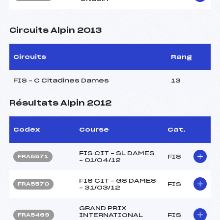
Circuits Alpin 2013
Circuits
Rang
FIS – C Citadines Dames
13
Résultats Alpin 2012
Codex
Course
Cat.
FIS CIT – SL DAMES
FIS
FRA5571
– 01/04/12
FIS CIT – GS DAMES
FIS
FRA5570
– 31/03/12
GRAND PRIX
INTERNATIONAL
FIS
FRA5469