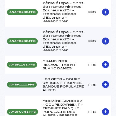
2ème étape – Chpt
de France Minimes
Ecureuils d'Or –
FFS
ANAF0103.FFS
Trophée Caisse
d'Epargne –
Kassbohrer
2ème étape – Chpt
de France Minimes
Ecureuils d'Or –
FFS
ANAF0102.FFS
Trophée Caisse
d'Epargne –
Kassbohrer
GRAND PRIX
RENAULT TV8 MT
FFS
AMBF1191.FFS
BLANC DAMES
LES GETS – COUPE
D'ARGENT TROPHEE
FFS
AMBF1111.FFS
BANQUE POPULAIRE
ALPES
MORZINE-AVORIAZ
– COUPE D'ARGENT -
TROPHEE BANQUE
POPULAIRE DES
FFS
AMBF0751.FFS
ALPES – REPRISE