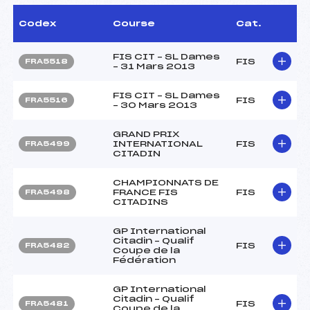
Codex
Course
Cat.
FIS CIT – SL Dames
FIS
FRA5518
– 31 Mars 2013
FIS CIT – SL Dames
FIS
FRA5516
– 30 Mars 2013
GRAND PRIX
INTERNATIONAL
FIS
FRA5499
CITADIN
CHAMPIONNATS DE
FRANCE FIS
FIS
FRA5498
CITADINS
GP International
Citadin – Qualif
FIS
FRA5482
Coupe de la
Fédération
GP International
Citadin – Qualif
FIS
FRA5481
Coupe de la