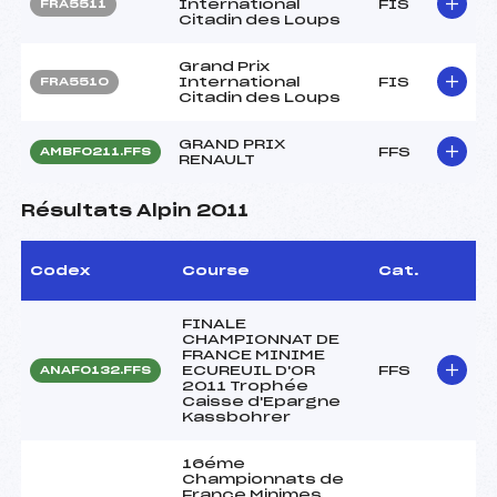
International
FIS
FRA5511
Citadin des Loups
Grand Prix
International
FIS
FRA5510
Citadin des Loups
GRAND PRIX
FFS
AMBF0211.FFS
RENAULT
Résultats Alpin 2011
Codex
Course
Cat.
FINALE
CHAMPIONNAT DE
FRANCE MINIME
ECUREUIL D'OR
FFS
ANAF0132.FFS
2011 Trophée
Caisse d'Epargne
Kassbohrer
16éme
Championnats de
France Minimes