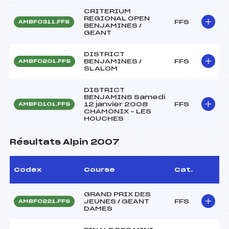
CRITERIUM
REGIONAL OPEN
FFS
AMBF0311.FFS
BENJAMINES /
GEANT
DISTRICT
BENJAMINES /
FFS
AMBF0201.FFS
SLALOM
DISTRICT
BENJAMINS Samedi
12 janvier 2008
FFS
AMBF0101.FFS
CHAMONIX – LES
HOUCHES
Résultats Alpin 2007
Codex
Course
Cat.
GRAND PRIX DES
JEUNES / GEANT
FFS
AMBF0221.FFS
DAMES