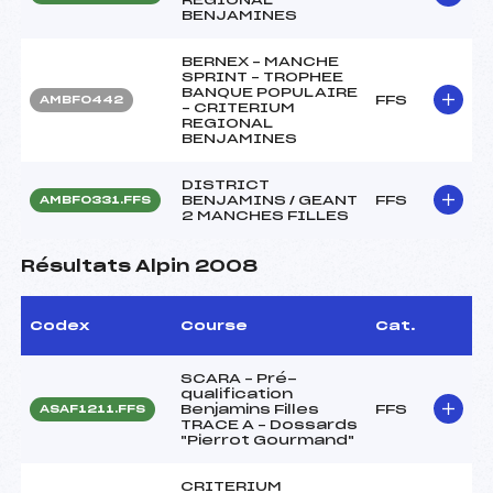
BENJAMINES
BERNEX – MANCHE
SPRINT – TROPHEE
BANQUE POPULAIRE
FFS
AMBF0442
– CRITERIUM
REGIONAL
BENJAMINES
DISTRICT
BENJAMINS / GEANT
FFS
AMBF0331.FFS
2 MANCHES FILLES
Résultats Alpin 2008
Codex
Course
Cat.
SCARA – Pré-
qualification
Benjamins Filles
FFS
ASAF1211.FFS
TRACE A – Dossards
"Pierrot Gourmand"
CRITERIUM