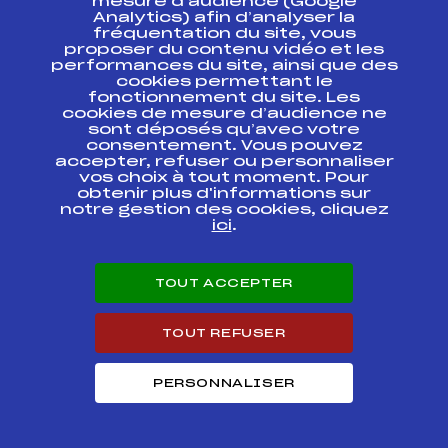
mesure d’audience (Google
FFS
FIS0296.FFS
BIATHLON
Analytics) afin d’analyser la
fréquentation du site, vous
proposer du contenu vidéo et les
COUPE DU MONDE
FFS
FIS0294.FFS
performances du site, ainsi que des
BIATHLON
cookies permettant le
fonctionnement du site. Les
COUPE DU MONDE
cookies de mesure d’audience ne
FFS
FIS0292
BIATHLON RELAIS
sont déposés qu’avec votre
consentement. Vous pouvez
accepter, refuser ou personnaliser
COUPE DU MONDE
FFS
FIS0290.FFS
vos choix à tout moment. Pour
BIATHLON
obtenir plus d'informations sur
notre gestion des cookies, cliquez
ici
.
IBU CUP BIATHLON
FFS
FIS0253.FFS
IBU CUP BIATHLON
FFS
FIS0254.FFS
TOUT ACCEPTER
TOUT REFUSER
COUPE DU MONDE
FFS
FIS0265.FFS
PERSONNALISER
COUPE DU MONDE
FFS
FIS0261.FFS
COUPE DU MONDE
FFS
FIS0140.FFS