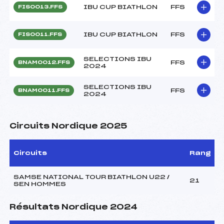
IBU CUP BIATHLON
FFS
FIS0013.FFS
IBU CUP BIATHLON
FFS
FIS0011.FFS
SELECTIONS IBU
FFS
BNAM0012.FFS
2024
SELECTIONS IBU
FFS
BNAM0011.FFS
2024
Circuits Nordique 2025
Circuits
Rang
SAMSE NATIONAL TOUR BIATHLON U22 /
21
SEN HOMMES
Résultats Nordique 2024