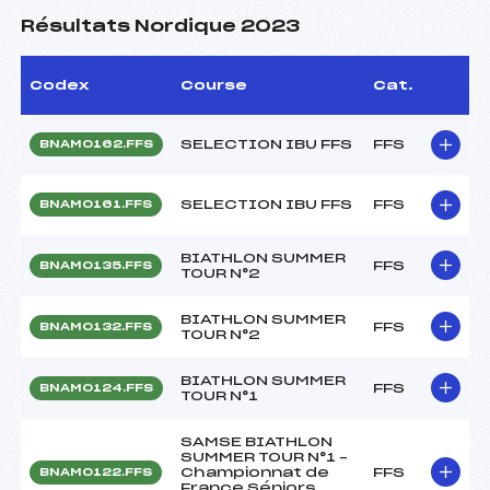
Résultats Nordique 2023
Codex
Course
Cat.
SELECTION IBU FFS
FFS
BNAM0162.FFS
SELECTION IBU FFS
FFS
BNAM0161.FFS
BIATHLON SUMMER
FFS
BNAM0135.FFS
TOUR N°2
BIATHLON SUMMER
FFS
BNAM0132.FFS
TOUR N°2
BIATHLON SUMMER
FFS
BNAM0124.FFS
TOUR N°1
SAMSE BIATHLON
SUMMER TOUR N°1 –
Championnat de
FFS
BNAM0122.FFS
France Séniors