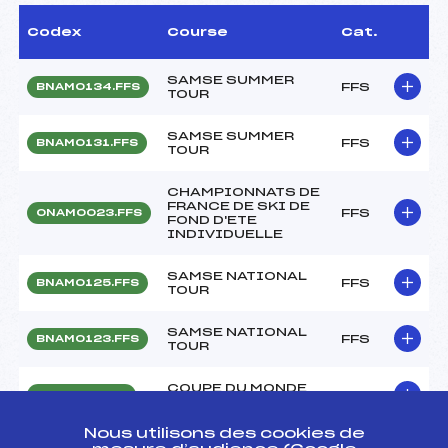
Codex
Course
Cat.
SAMSE SUMMER
FFS
BNAM0134.FFS
TOUR
SAMSE SUMMER
FFS
BNAM0131.FFS
TOUR
CHAMPIONNATS DE
FRANCE DE SKI DE
FFS
ONAM0023.FFS
FOND D'ETE
INDIVIDUELLE
SAMSE NATIONAL
FFS
BNAM0125.FFS
TOUR
SAMSE NATIONAL
FFS
BNAM0123.FFS
TOUR
COUPE DU MONDE
FFS
FIS0298.FFS
BIATHLON
Nous utilisons des cookies de
COUPE DU MONDE