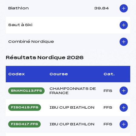
Biathlon
39.84
Saut à Ski
Combiné Nordique
Résultats Nordique 2026
Codex
Course
Cat.
CHAMPIONNATS DE
FFS
BNAM0113.FFS
FRANCE
IBU CUP BIATHLON
FFS
FIS0419.FFS
IBU CUP BIATHLON
FFS
FIS0417.FFS