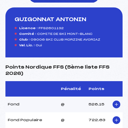
GUIGONNAT ANTONIN
foi(s) le ski
Licence :
FFS2601132
Comité :
COMITE DE SKI MONT-BLANC
Club :
09006 SKI CLUB MORZINE AVORIAZ
Val. Lic. :
Oui
Points Nordique FFS (5ème liste FFS
2026)
Pénalité
Points
Fond
@
526.15
Fond Populaire
@
722.63