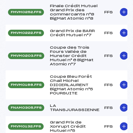
Finale Crédit Mutuel
Grand Prix des
FFS
FMVM0252.FFS
commercants n°8
BigMat Atomic n°8
Grand Prix de BARR
FFS
FMVM0222.FFS
Crédit Mutuel n°7
Coupe des Trois
Fours Vallée de
Munster Crédit
FFS
FMVM0203.FFS
Mutuel n° 6 BigMat
Atomic n°7
Coupe Bleu Forêt
Chall Michel
DIDIERLAURENT
FFS
FMVM0166.FFS
BigMat Atomic n°5
POURSUITE
LA
FFS
FNAM0305.FFS
TRANSJURASSIENNE
Grand Prix de
Xonrupt Crédit
FFS
FMVM0132.FFS
Mutuel n°5