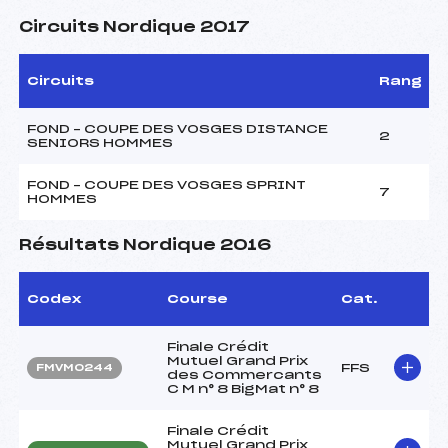
Circuits Nordique 2017
Circuits
Rang
FOND – COUPE DES VOSGES DISTANCE
2
SENIORS HOMMES
FOND – COUPE DES VOSGES SPRINT
7
HOMMES
Résultats Nordique 2016
Codex
Course
Cat.
Finale Crédit
Mutuel Grand Prix
FFS
FMVM0244
des Commercants
C M n° 8 BigMat n° 8
Finale Crédit
Mutuel Grand Prix