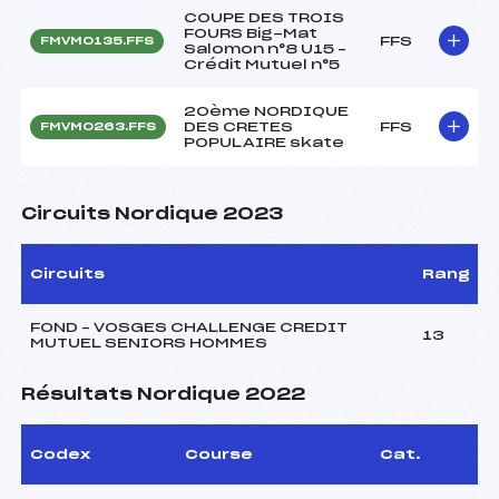
COUPE DES TROIS
FOURS Big-Mat
FFS
FMVM0135.FFS
Salomon n°8 U15 –
Crédit Mutuel n°5
20ème NORDIQUE
DES CRETES
FFS
FMVM0263.FFS
POPULAIRE skate
Circuits Nordique 2023
Circuits
Rang
FOND – VOSGES CHALLENGE CREDIT
13
MUTUEL SENIORS HOMMES
Résultats Nordique 2022
Codex
Course
Cat.