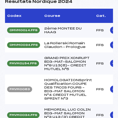
Résultats Nordique 2024
Codex
Course
Cat.
2ème MONTEE DU
FFS
OMVM0014.FFS
HAAG
La Rollerski Romain
FFS
OMVM0034.FFS
Claudon – Prologue
GRAND PRIX XONRUPT
BIG-MAT-SALOMON
FFS
FMVM0154.FFS
N°9 U13(6)- CREDIT
MUTUEL N°5
HOMOLOGATIONSprint
Qualification COUPE
DES TROIS FOURS –
FFS
FMVM0063
BIG-MAT SALOMON
N°4 CREDIT MUTUEL
SPRINT N°3
MEMORIAL LUC COLIN
BIG-MAT SALOMON
FFS
FMVM0034.FFS
N°3 U13 (3) CREDIT