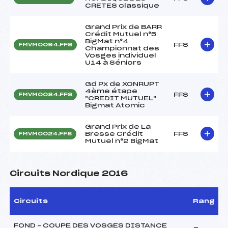
CRETES classique
Grand Prix de BARR
Crédit Mutuel n°5
BigMat n°4
FFS
FMVM0094.FFS
Championnat des
Vosges individuel
U14 à Séniors
Gd Px de XONRUPT
4ème étape
FFS
FMVM0084.FFS
"CREDIT MUTUEL"
Bigmat Atomic
Grand Prix de La
Bresse Crédit
FFS
FMVM0024.FFS
Mutuel n°2 BigMat
Circuits Nordique 2016
Circuits
Rang
FOND – COUPE DES VOSGES DISTANCE