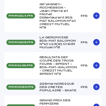
GP VAGNEY-
ROCHESSON –
Jean-Pierre et
Michel
FFS
FMVM0214.FFS
Didierlaurent BIG
MAT SALOMON N°10
CREDIT MUTUEL
N°9
LA GEROMOISE
BIG-MAT SALOMON
FFS
FMVM0205.FFS
N°10 U13(9) Crédit
Mutuel n°8
RESULTATS DEF
COUPE DES TROIS
FOURS – SPRINT –
FFS
FMVM0132.FFS
BIG-MAT-SALOMON
– CREDIT MUTUEL
SPRINT N°3
22ème NORDIQUE
DES CRETES
FFS
FMVM0093.FFS
POPULAIRE – SKATE
GRAND PRIX DES
FERMIERS