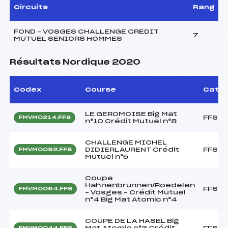
Circuits
Rang
FOND – VOSGES CHALLENGE CREDIT
7
MUTUEL SENIORS HOMMES
Résultats Nordique 2020
Codex
Course
Cat.
LE GEROMOISE Big Mat
FFS
FMVM0214.FFS
n°10 Crédit Mutuel n°8
CHALLENGE MICHEL
DIDIERLAURENT Crédit
FFS
FMVM0092.FFS
Mutuel n°5
Coupe
Hahnenbrunnen/Roedelen
FFS
FMVM0064.FFS
– Vosges – Crédit Mutuel
n°4 Big Mat Atomic n°4
COUPE DE LA HASEL Big
Mat Atomic n°3 Crédit
FFS
FMVM0044.FFS