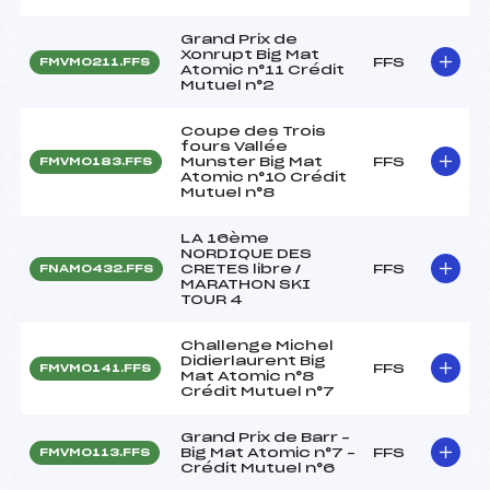
Grand Prix de
Xonrupt Big Mat
FFS
FMVM0211.FFS
Atomic n°11 Crédit
Mutuel n°2
Coupe des Trois
fours Vallée
Munster Big Mat
FFS
FMVM0183.FFS
Atomic n°10 Crédit
Mutuel n°8
LA 16ème
NORDIQUE DES
CRETES libre /
FFS
FNAM0432.FFS
MARATHON SKI
TOUR 4
Challenge Michel
Didierlaurent Big
FFS
FMVM0141.FFS
Mat Atomic n°8
Crédit Mutuel n°7
Grand Prix de Barr –
Big Mat Atomic n°7 –
FFS
FMVM0113.FFS
Crédit Mutuel n°6