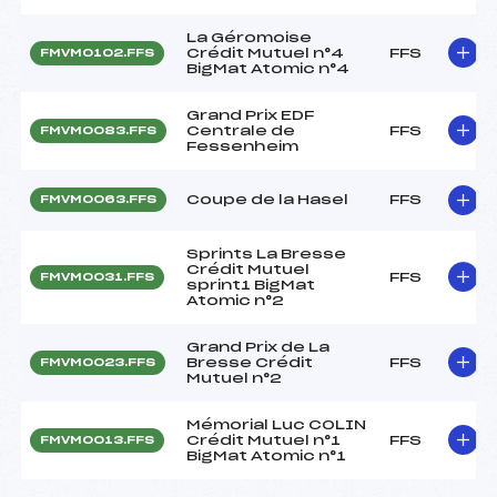
La Géromoise
Crédit Mutuel n°4
FFS
FMVM0102.FFS
BigMat Atomic n°4
Grand Prix EDF
Centrale de
FFS
FMVM0083.FFS
Fessenheim
Coupe de la Hasel
FFS
FMVM0063.FFS
Sprints La Bresse
Crédit Mutuel
FFS
FMVM0031.FFS
sprint1 BigMat
Atomic n°2
Grand Prix de La
Bresse Crédit
FFS
FMVM0023.FFS
Mutuel n°2
Mémorial Luc COLIN
Crédit Mutuel n°1
FFS
FMVM0013.FFS
BigMat Atomic n°1