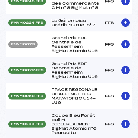
FFS
FMVM0245.FFS
des Commercants
C M n° 8 BigMat n° 8
La Géromoise
FFS
FMVM0224.FFS
Crédit Mutuel n° 7
Grand Prix EDF
Centrale de
FFS
FMVM0073
Fessenheim
BigMat Atomic U16
Grand Prix EDF
Centrale de
FFS
FMVM0072.FFS
Fessenheim
BigMat Atomic U16
TRACE REGIONALE
CHALLENGE BIG
FFS
FMVM0263.FFS
MAT/ATOMIC U14-
U16
Coupe Bleu Forêt
call M.
DIDIERLAURENT
FFS
FMVM0189.FFS
BigMat Atomic n°6
Poursuite