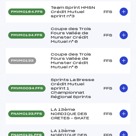
Team Sprint HMSN
Crédit Mutuel
FFS
FMVM0164.FFS
sprint n°3
Coupe des Trois
Fours Vallée de
FFS
FMVM0134.FFS
Munster Crédit
Mutuel n° 6
Coupe des Trois
Fours Vallée de
FFS
FMVM0133
Munster Crédit
Mutuel n° 6
Sprints La Bresse
Crédit Mutuel
sprint 1
FFS
FMVM0034.FFS
Championnat
Régional Sprints
LA 13ème
NORDIQUE DES
FFS
FNAM0133.FFS
CRETES – SKATE
LA 13ème
NORDIQUE DES
FFS
FNAM0131.FFS