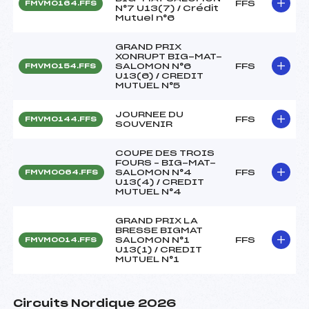
FFS
FMVM0164.FFS
N°7 U13(7) / Crédit
Mutuel n°6
GRAND PRIX
XONRUPT BIG-MAT-
SALOMON N°6
FFS
FMVM0154.FFS
U13(6) / CREDIT
MUTUEL N°5
JOURNEE DU
FFS
FMVM0144.FFS
SOUVENIR
COUPE DES TROIS
FOURS – BIG-MAT-
SALOMON N°4
FFS
FMVM0064.FFS
U13(4) / CREDIT
MUTUEL N°4
GRAND PRIX LA
BRESSE BIGMAT
SALOMON N°1
FFS
FMVM0014.FFS
U13(1) / CREDIT
MUTUEL N°1
Circuits Nordique 2026