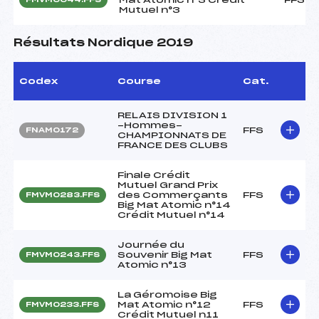
Mutuel n°3
Résultats Nordique 2019
Codex
Course
Cat.
RELAIS DIVISION 1
-Hommes-
FFS
FNAM0172
CHAMPIONNATS DE
FRANCE DES CLUBS
Finale Crédit
Mutuel Grand Prix
des Commerçants
FFS
FMVM0283.FFS
Big Mat Atomic n°14
Crédit Mutuel n°14
Journée du
Souvenir Big Mat
FFS
FMVM0243.FFS
Atomic n°13
La Géromoise Big
Mat Atomic n°12
FFS
FMVM0233.FFS
Crédit Mutuel n11