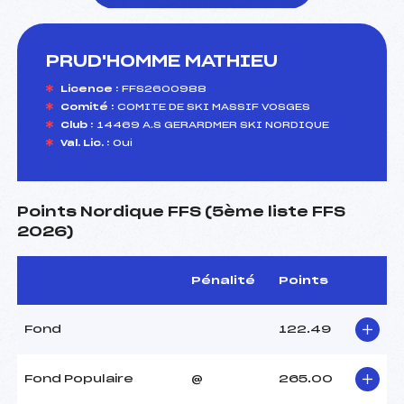
PRUD'HOMME MATHIEU
foi(s) le ski
Licence :
FFS2600988
Comité :
COMITE DE SKI MASSIF VOSGES
Club :
14469 A.S GERARDMER SKI NORDIQUE
Val. Lic. :
Oui
Points Nordique FFS (5ème liste FFS
2026)
Pénalité
Points
Fond
122.49
Fond Populaire
@
265.00