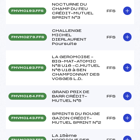
NOCTURNE DU
CHAMP DU FEU
FFS
FMVM0193.FFS
CRÉDIT-MUTUEL
SPRINT N°3
CHALLENGE
MICHEL
FFS
FMVM0279.FFS
DIERLAURENT
Poursuite
LA GEROMOISE –
BIG-MAT-ATOMIC
N°8 U16 -C.MUTUEL
FFS
FMVM0183.FFS
N°6 U18 à SEN
CHAMPIONNAT DES
VOSGES L.D.
GRAND PRIX DE
BARR CRÉDIT-
FFS
FMVM0164.FFS
MUTUEL N°5
SPRINTS DU ROUGE
GAZON CRÉDIT-
FFS
FMVM0143.FFS
MUTUEL SPRINT N°2
LA 15ème
NORDIQUE DES
FFS
FNAM0233.FFS