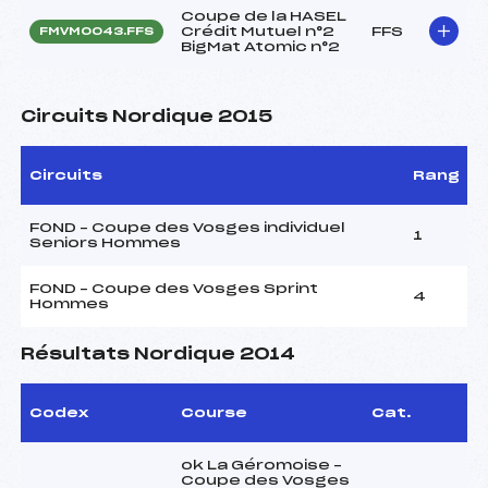
Coupe de la HASEL
Crédit Mutuel n°2
FFS
FMVM0043.FFS
BigMat Atomic n°2
Circuits Nordique 2015
Circuits
Rang
FOND – Coupe des Vosges individuel
1
Seniors Hommes
FOND – Coupe des Vosges Sprint
4
Hommes
Résultats Nordique 2014
Codex
Course
Cat.
ok La Géromoise –
Coupe des Vosges