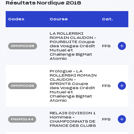
Résultats Nordique 2018
Codex
Course
Cat.
LA ROLLERSKI
ROMAIN CLAUDON –
POURSUITE Coupe
des Vosges Crédit
FFS
OMVM0036
Mutuel et
Challenge BigMat
Atomic
Prologue – LA
ROLLERSKI ROMAIN
CLAUDON –
SPRINTS Coupe
FFS
OMVM0032
des Vosges Crédit
Mutuel et
Challenge BigMat
Atomic
RELAIS DIVISION 1
Hommes –
FFS
FNAM0144
CHAMPIONNATS DE
FRANCE DES CLUBS