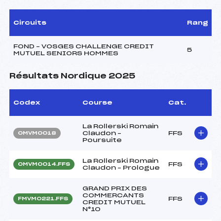
Circuits
Rang
FOND – VOSGES CHALLENGE CREDIT
5
MUTUEL SENIORS HOMMES
Résultats Nordique 2025
Codex
Course
Cat.
La Rollerski Romain
Claudon –
FFS
OMVM0018
Poursuite
La Rollerski Romain
FFS
OMVM0014.FFS
Claudon – Prologue
GRAND PRIX DES
COMMERCANTS
FFS
FMVM0221.FFS
CREDIT MUTUEL
N°10