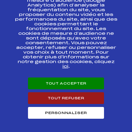
mesure d’audience (Google
Analytics) afin d’analyser la
Grand Prix de
fréquentation du site, vous
XONRUPT crédit
FFS
FMVM0142.FFS
mutuel n°4 2
proposer du contenu vidéo et les
février 2014
performances du site, ainsi que des
cookies permettant le
fonctionnement du site. Les
GP de la Ville de La
cookies de mesure d’audience ne
Bresse Crédit
FFS
FMVM0093.FFS
sont déposés qu’avec votre
Mutuel n° 3 BigMat
consentement. Vous pouvez
n° 3
accepter, refuser ou personnaliser
vos choix à tout moment. Pour
LES BELLES
obtenir plus d'informations sur
FFS
FNAM0082.FFS
COMBES
notre gestion des cookies, cliquez
ici
.
Grand Prix EDF de la
Centrale de
FFS
FMVM0063.FFS
Fessenheim
TOUT ACCEPTER
Nocturne de la
Bresse Crédit
FFS
FMVM0032.FFS
TOUT REFUSER
Mutuel N° 1
PERSONNALISER
Mémorial LUC
COLIN crédit
FFS
FMVM0023.FFS
Mutuel n°1