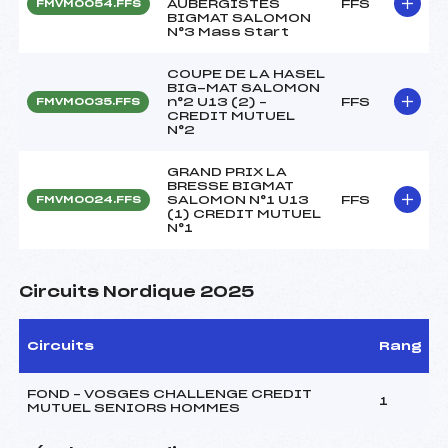
AUBERGISTES
FFS
FMVM0054.FFS
BIGMAT SALOMON
N°3 Mass Start
COUPE DE LA HASEL
BIG-MAT SALOMON
n°2 U13 (2) –
FFS
FMVM0035.FFS
CREDIT MUTUEL
N°2
GRAND PRIX LA
BRESSE BIGMAT
SALOMON N°1 U13
FFS
FMVM0024.FFS
(1) CREDIT MUTUEL
N°1
Circuits Nordique 2025
Circuits
Rang
FOND – VOSGES CHALLENGE CREDIT
1
MUTUEL SENIORS HOMMES