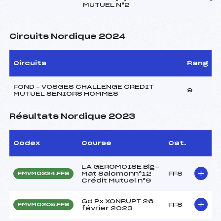
MUTUEL N°2
Circuits Nordique 2024
Circuits
Rang
FOND – VOSGES CHALLENGE CREDIT
9
MUTUEL SENIORS HOMMES
Résultats Nordique 2023
Codex
Course
Cat.
LA GEROMOISE Big-
Mat Salomonn°12
FFS
FMVM0224.FFS
Crédit Mutuel n°9
Gd Px XONRUPT 26
FFS
FMVM0205.FFS
février 2023