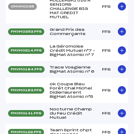
ROLLERSKI U16 A
SENIORS
FFS
OMVM0035
CHALLENGE BIG
MAT CREDIT
MUTUEL
Grand Prix des
FFS
FMVM0253.FFS
Commerçants
La Géromoise
Crédit Mutuel n°7 –
FFS
FMVM0214.FFS
BigMat Atomic n° 7
Trace Vosgienne
FFS
FMVM0184.FFS
BigMat Atomic n° 6
ok Coupe Bleu
Forêt Chal Michel
FFS
FMVM0163.FFS
Didierlaurent
BigMat Atomic n°5
Nocturne Champ
du Feu Crédit
FFS
FMVM0141.FFS
Mutuel
Team Sprint chpt
FFS
FMVM0122.FFS