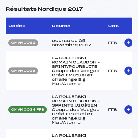
Résultats Nordique 2017
Codex
Course
Cat.
course du 05
FFS
OMVM0062
novembre 2017
LA ROLLERSKI
ROMAIN CLAUDON –
SRINT/POURSUITE
Coupe des Vosges
FFS
OMVM0035
Crédit Mutuel et
challenge Big
Mat/Atomic
LA ROLLERSKI
ROMAIN CLAUDON –
SPRINTS U16àSEN
Coupe des Vosges
FFS
OMVM0034.FFS
Crédit Mutuel et
challenge Big
Mat/Atomic
LA ROLLERSKI