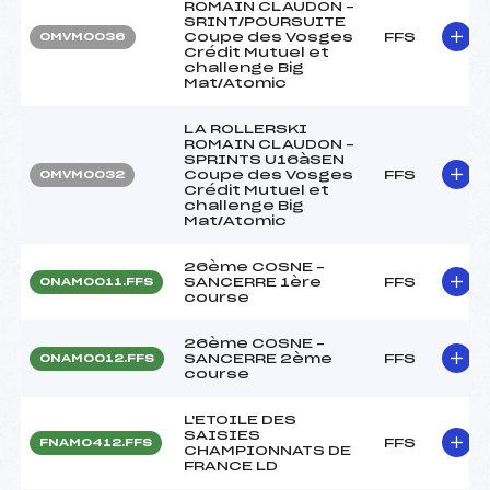
ROMAIN CLAUDON –
SRINT/POURSUITE
Coupe des Vosges
FFS
OMVM0036
Crédit Mutuel et
challenge Big
Mat/Atomic
LA ROLLERSKI
ROMAIN CLAUDON –
SPRINTS U16àSEN
Coupe des Vosges
FFS
OMVM0032
Crédit Mutuel et
challenge Big
Mat/Atomic
26ème COSNE –
SANCERRE 1ère
FFS
ONAM0011.FFS
course
26ème COSNE –
SANCERRE 2ème
FFS
ONAM0012.FFS
course
L'ETOILE DES
SAISIES
FFS
FNAM0412.FFS
CHAMPIONNATS DE
FRANCE LD