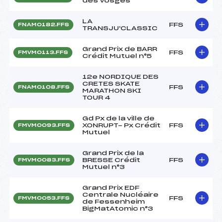
des Vosges
LA
FFS
FNAM0182.FFS
TRANSJU'CLASSIC
Grand Prix de BARR
FFS
FMVM0113.FFS
Crédit Mutuel n°5
12e NORDIQUE DES
CRETES SKATE
FFS
FNAM0108.FFS
MARATHON SKI
TOUR 4
Gd Px de la ville de
XONRUPT- Px Crédit
FFS
FMVM0093.FFS
Mutuel
Grand Prix de la
BRESSE Crédit
FFS
FMVM0083.FFS
Mutuel n°3
Grand Prix EDF
Centrale Nucléaire
FFS
FMVM0053.FFS
de Fessenheim
BigMatAtomic n°3