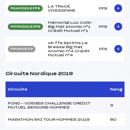
LA TRACE
FFS
FNAM0212.FFS
VOSGIENNE
Mémorial Luc Colin
Big Mat Atomic n°1
FFS
FMVM0013.FFS
Crédit Mutuel n°1
ok ffs Sprints La
Bresse Big Mat
FFS
FMVM0072
Atomic n°4 Crédit
Mutuel n°4
Circuits Nordique 2019
Circuits
Rang
FOND – VOSGES CHALLENGE CREDIT
3
MUTUEL SENIORS HOMMES
MARATHON SKI TOUR HOMMES 2019
60