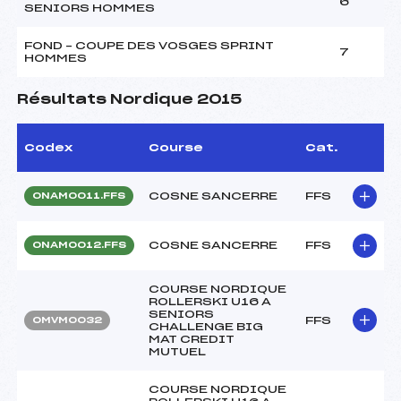
6
SENIORS HOMMES
FOND – COUPE DES VOSGES SPRINT
7
HOMMES
Résultats Nordique 2015
Codex
Course
Cat.
COSNE SANCERRE
FFS
ONAM0011.FFS
COSNE SANCERRE
FFS
ONAM0012.FFS
COURSE NORDIQUE
ROLLERSKI U16 A
SENIORS
FFS
OMVM0032
CHALLENGE BIG
MAT CREDIT
MUTUEL
COURSE NORDIQUE