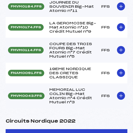
JOURNEE DU
SOUVENIR Big-Mat
FFS
FMVM0184.FFS
Atomic n°11
LA GEROMOISE Big-
Mat Atomic n°10
FFS
FMVM0174.FFS
Crédit Mutuel n°9
COUPE DES TROIS
FOURS Big-Mat
FFS
FMVM0114.FFS
Atomic n°7 Crédit
Mutuel n°5
19EME NORDIQUE
DES CRETES
FFS
FNAM0091.FFS
CLASSIQUE
MEMORIAL LUC
COLIN Big-Mat
FFS
FMVM0043.FFS
Atomic n°4 Crédit
Mutuel n°3
Circuits Nordique 2022