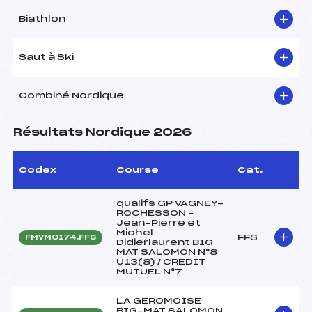
Biathlon
Saut à Ski
Combiné Nordique
Résultats Nordique 2026
Codex
Course
Cat.
qualifs GP VAGNEY-
ROCHESSON –
Jean-Pierre et
Michel
FFS
FMVM0174.FFS
Didierlaurent BIG
MAT SALOMON N°8
U13(8) / CREDIT
MUTUEL N°7
LA GEROMOISE
BIG-MAT SALOMON