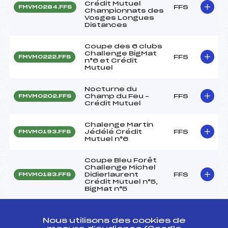
Crédit Mutuel
FFS
FMVM0284.FFS
Championnats des
Vosges Longues
Distances
Coupe des 6 clubs
Challenge BigMat
FFS
FMVM0222.FFS
n°6 et Crédit
Mutuel
Nocturne du
Champ du Feu –
FFS
FMVM0202.FFS
Crédit Mutuel
Chalenge Martin
Jédélé Crédit
FFS
FMVM0193.FFS
Mutuel n°6
Coupe Bleu Forêt
Challenge Michel
Didierlaurent
FFS
FMVM0183.FFS
Crédit Mutuel n°5,
BigMat n°5
LA TRANSJU'
FFS
FNAM0252.FFS
CLASSIC
Nous utilisons des cookies de