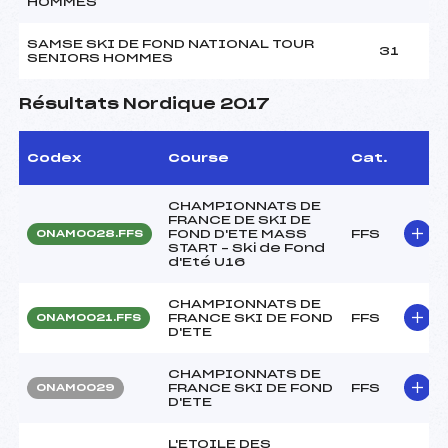
HOMMES
SAMSE SKI DE FOND NATIONAL TOUR
31
SENIORS HOMMES
Résultats Nordique 2017
Codex
Course
Cat.
CHAMPIONNATS DE
FRANCE DE SKI DE
FOND D'ETE MASS
FFS
ONAM0028.FFS
START – Ski de Fond
d'Eté U16
CHAMPIONNATS DE
FRANCE SKI DE FOND
FFS
ONAM0021.FFS
D'ETE
CHAMPIONNATS DE
FRANCE SKI DE FOND
FFS
ONAM0029
D'ETE
L'ETOILE DES