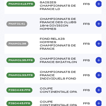
SAISIES
FFS
FNAM0412.FFS
CHAMPIONNATS DE
FRANCE LD
CHAMPIONNATS DE
FRANCE DES CLUBS
FFS
FNAT0141
1ère DIVISION
HOMMES
FOND RELAIS
HOMMES
FFS
FNAM0136
CHAMPIONNATS DE
FRANCE
CHAMPIONNATS DE
FFS
FNAM0135.FFS
FRANCE SKIATHLON
CHAMPIONNATS DE
FRANCE
FFS
FNAM0133.FFS
INDIVIDUELS FOND
COUPE
FFS
FIS0449.FFS
CONTINENTALE OPA
COUPE
FFS
FIS0445.FFS
CONTINENTALE OPA