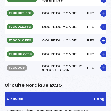
TOUR FFS 3
COUPE DU MONDE
FFS
FIS0037.FFS
COUPE DU MONDE
FFS
FIS0012.FFS
COUPE DU MONDE
FFS
FIS0010.FFS
COUPE DU MONDE
FFS
FIS0007.FFS
COUPE DU MONDE KO
FFS
FIS0006
SPRINT FINAL
Circuits Nordique 2015
Circuits
Rang
Samse Ski de Fond National Tour Seniors