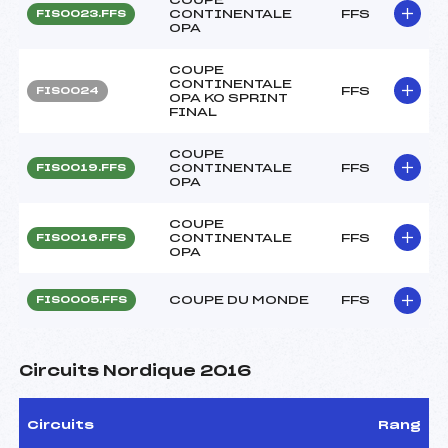
CONTINENTALE
FFS
FIS0023.FFS
OPA
COUPE
CONTINENTALE
FFS
FIS0024
OPA KO SPRINT
FINAL
COUPE
CONTINENTALE
FFS
FIS0019.FFS
OPA
COUPE
CONTINENTALE
FFS
FIS0016.FFS
OPA
COUPE DU MONDE
FFS
FIS0005.FFS
Circuits Nordique 2016
Circuits
Rang