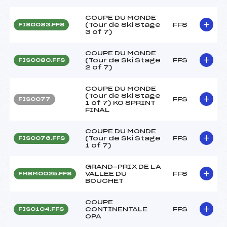
COUPE DU MONDE
(Tour de Ski Stage
FFS
FIS0083.FFS
3 of 7)
COUPE DU MONDE
(Tour de Ski Stage
FFS
FIS0080.FFS
2 of 7)
COUPE DU MONDE
(Tour de Ski Stage
FFS
FIS0077
1 of 7) KO SPRINT
FINAL
COUPE DU MONDE
(Tour de Ski Stage
FFS
FIS0076.FFS
1 of 7)
GRAND-PRIX DE LA
VALLEE DU
FFS
FMBM0025.FFS
BOUCHET
COUPE
CONTINENTALE
FFS
FIS0104.FFS
OPA