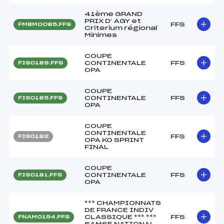
41ème GRAND
PRIX D’ AGY et
FFS
FMBM0085.FFS
Criterium régional
Minimes
COUPE
CONTINENTALE
FFS
FIS0189.FFS
OPA
COUPE
CONTINENTALE
FFS
FIS0185.FFS
OPA
COUPE
CONTINENTALE
FFS
FIS0182
OPA KO SPRINT
FINAL
COUPE
CONTINENTALE
FFS
FIS0181.FFS
OPA
*** CHAMPIONNATS
DE FRANCE INDIV
CLASSIQUE *** ***
FFS
FNAM0154.FFS
SAMSE NATIONAL