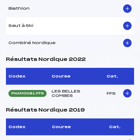
Biathlon
Saut à Ski
Combiné Nordique
Résultats Nordique 2022
Codex
Course
Cat.
LES BELLES
FFS
FNAM0081.FFS
COMBES
Résultats Nordique 2019
Codex
Course
Cat.