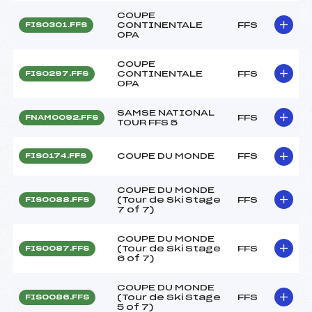
COUPE
CONTINENTALE
FFS
FIS0301.FFS
OPA
COUPE
CONTINENTALE
FFS
FIS0297.FFS
OPA
SAMSE NATIONAL
FFS
FNAM0092.FFS
TOUR FFS 5
COUPE DU MONDE
FFS
FIS0174.FFS
COUPE DU MONDE
(Tour de Ski Stage
FFS
FIS0088.FFS
7 of 7)
COUPE DU MONDE
(Tour de Ski Stage
FFS
FIS0087.FFS
6 of 7)
COUPE DU MONDE
(Tour de Ski Stage
FFS
FIS0086.FFS
5 of 7)