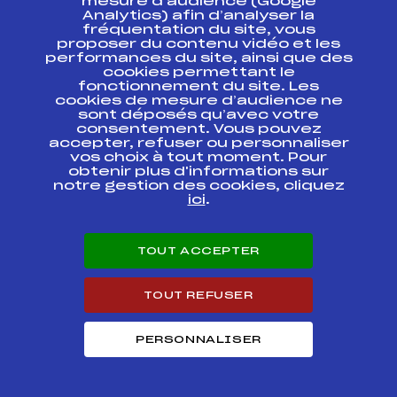
mesure d’audience (Google
Analytics) afin d’analyser la
fréquentation du site, vous
COUPE
FFS
FIS0024.FFS
CONTINENTALE
proposer du contenu vidéo et les
performances du site, ainsi que des
cookies permettant le
SUBARU NORDIC
fonctionnement du site. Les
CHALLENGE Libre –
FFS
FNAM0024.FFS
cookies de mesure d’audience ne
Etape 1
sont déposés qu’avec votre
consentement. Vous pouvez
SUBARU NORDIC
accepter, refuser ou personnaliser
CHALLENGE
FFS
FNAM0022.FFS
vos choix à tout moment. Pour
Classique – Etape 1
obtenir plus d'informations sur
notre gestion des cookies, cliquez
ici
.
SUBARU NORDIC
CHALLENGE Sprint
FFS
FNAM0012.FFS
Qualif – Etape 1
TOUT ACCEPTER
SUBARU NORDIC
CHALLENGE SPRINT
FFS
FNAM0015
FINALES – Etape 1
TOUT REFUSER
PERSONNALISER
Circuits Nordique 2014
Circuits
Rang