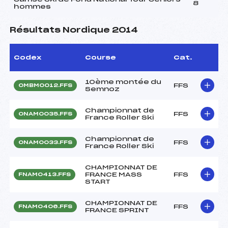
8
hommes
Résultats Nordique 2014
Codex
Course
Cat.
10ème montée du
FFS
OMBM0012.FFS
Semnoz
Championnat de
FFS
ONAM0035.FFS
France Roller Ski
Championnat de
FFS
ONAM0033.FFS
France Roller Ski
CHAMPIONNAT DE
FRANCE MASS
FFS
FNAM0413.FFS
START
CHAMPIONNAT DE
FFS
FNAM0406.FFS
FRANCE SPRINT