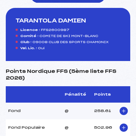
TARANTOLA DAMIEN
foi(s) le ski
Licence :
FFS2600987
Comité :
COMITE DE SKI MONT-BLANC
Club :
09008 CLUB DES SPORTS CHAMONIX
Val. Lic. :
Oui
Points Nordique FFS (5ème liste FFS
2026)
Pénalité
Points
Fond
@
258.61
Fond Populaire
@
502.96