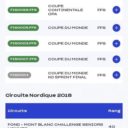
COUPE
CONTINENTALE
FFS
FIS0099.FFS
OPA
COUPE DU MONDE
FFS
FIS0005.FFS
COUPE DU MONDE
FFS
FIS0003.FFS
COUPE DU MONDE
FFS
FIS0007.FFS
COUPE DU MONDE
FFS
FIS0004
KO SPRINT FINAL
Circuits Nordique 2018
Circuits
Rang
FOND – MONT BLANC CHALLENGE SENIORS
40