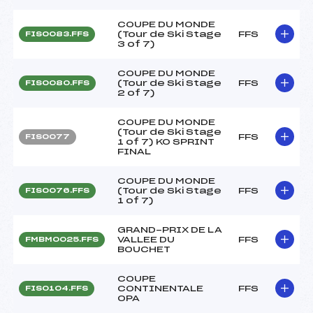
COUPE DU MONDE
(Tour de Ski Stage
FFS
FIS0083.FFS
3 of 7)
COUPE DU MONDE
(Tour de Ski Stage
FFS
FIS0080.FFS
2 of 7)
COUPE DU MONDE
(Tour de Ski Stage
FFS
FIS0077
1 of 7) KO SPRINT
FINAL
COUPE DU MONDE
(Tour de Ski Stage
FFS
FIS0076.FFS
1 of 7)
GRAND-PRIX DE LA
VALLEE DU
FFS
FMBM0025.FFS
BOUCHET
COUPE
CONTINENTALE
FFS
FIS0104.FFS
OPA