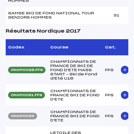
HOMMES
SAMSE SKI DE FOND NATIONAL TOUR
31
SENIORS HOMMES
Résultats Nordique 2017
Codex
Course
Cat.
CHAMPIONNATS DE
FRANCE DE SKI DE
FOND D'ETE MASS
FFS
ONAM0028.FFS
START – Ski de Fond
d'Eté U16
CHAMPIONNATS DE
FRANCE SKI DE FOND
FFS
ONAM0021.FFS
D'ETE
CHAMPIONNATS DE
FRANCE SKI DE FOND
FFS
ONAM0029
D'ETE
L'ETOILE DES