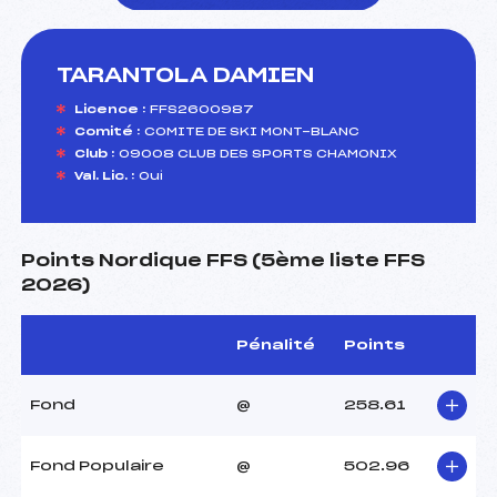
TARANTOLA DAMIEN
foi(s) le ski
Licence :
FFS2600987
Comité :
COMITE DE SKI MONT-BLANC
Club :
09008 CLUB DES SPORTS CHAMONIX
Val. Lic. :
Oui
Points Nordique FFS (5ème liste FFS
2026)
Pénalité
Points
Fond
@
258.61
Fond Populaire
@
502.96