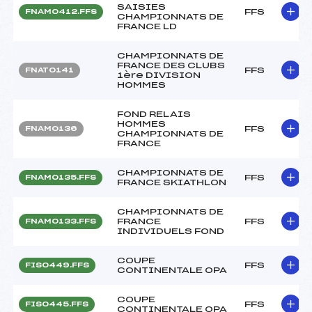
SAISIES
FFS
FNAM0412.FFS
CHAMPIONNATS DE
FRANCE LD
CHAMPIONNATS DE
FRANCE DES CLUBS
FFS
FNAT0141
1ère DIVISION
HOMMES
FOND RELAIS
HOMMES
FFS
FNAM0136
CHAMPIONNATS DE
FRANCE
CHAMPIONNATS DE
FFS
FNAM0135.FFS
FRANCE SKIATHLON
CHAMPIONNATS DE
FRANCE
FFS
FNAM0133.FFS
INDIVIDUELS FOND
COUPE
FFS
FIS0449.FFS
CONTINENTALE OPA
COUPE
FFS
FIS0445.FFS
CONTINENTALE OPA