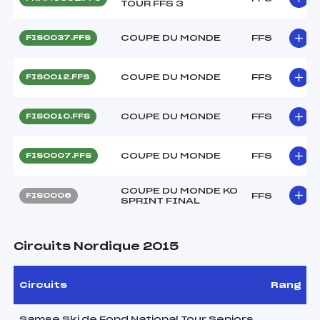
TOUR FFS 3
COUPE DU MONDE
FFS
FIS0037.FFS
COUPE DU MONDE
FFS
FIS0012.FFS
COUPE DU MONDE
FFS
FIS0010.FFS
COUPE DU MONDE
FFS
FIS0007.FFS
COUPE DU MONDE KO
FFS
FIS0006
SPRINT FINAL
Circuits Nordique 2015
Circuits
Rang
Samse Ski de Fond National Tour Seniors