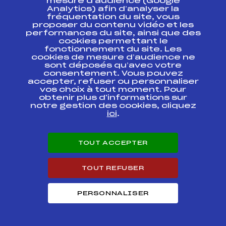
mesure d’audience (Google
Analytics) afin d’analyser la
fréquentation du site, vous
COUPE
FFS
FIS0024.FFS
CONTINENTALE
proposer du contenu vidéo et les
performances du site, ainsi que des
cookies permettant le
SUBARU NORDIC
fonctionnement du site. Les
CHALLENGE Libre –
FFS
FNAM0024.FFS
cookies de mesure d’audience ne
Etape 1
sont déposés qu’avec votre
consentement. Vous pouvez
SUBARU NORDIC
accepter, refuser ou personnaliser
CHALLENGE
FFS
FNAM0022.FFS
vos choix à tout moment. Pour
Classique – Etape 1
obtenir plus d'informations sur
notre gestion des cookies, cliquez
ici
.
SUBARU NORDIC
CHALLENGE Sprint
FFS
FNAM0012.FFS
Qualif – Etape 1
TOUT ACCEPTER
SUBARU NORDIC
CHALLENGE SPRINT
FFS
FNAM0015
FINALES – Etape 1
TOUT REFUSER
PERSONNALISER
Circuits Nordique 2014
Circuits
Rang