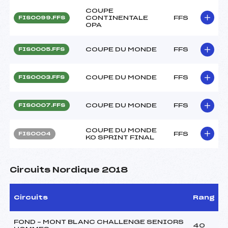
COUPE
CONTINENTALE
FFS
FIS0099.FFS
OPA
COUPE DU MONDE
FFS
FIS0005.FFS
COUPE DU MONDE
FFS
FIS0003.FFS
COUPE DU MONDE
FFS
FIS0007.FFS
COUPE DU MONDE
FFS
FIS0004
KO SPRINT FINAL
Circuits Nordique 2018
Circuits
Rang
FOND – MONT BLANC CHALLENGE SENIORS
40