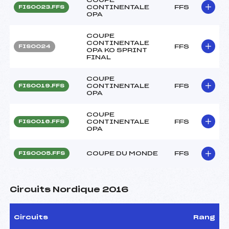
CONTINENTALE
FFS
FIS0023.FFS
OPA
COUPE
CONTINENTALE
FFS
FIS0024
OPA KO SPRINT
FINAL
COUPE
CONTINENTALE
FFS
FIS0019.FFS
OPA
COUPE
CONTINENTALE
FFS
FIS0016.FFS
OPA
COUPE DU MONDE
FFS
FIS0005.FFS
Circuits Nordique 2016
Circuits
Rang