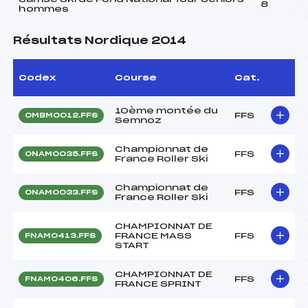
8
hommes
Résultats Nordique 2014
Codex
Course
Cat.
10ème montée du
FFS
OMBM0012.FFS
Semnoz
Championnat de
FFS
ONAM0035.FFS
France Roller Ski
Championnat de
FFS
ONAM0033.FFS
France Roller Ski
CHAMPIONNAT DE
FRANCE MASS
FFS
FNAM0413.FFS
START
CHAMPIONNAT DE
FFS
FNAM0406.FFS
FRANCE SPRINT