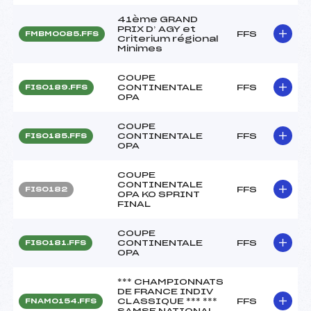
41ème GRAND
PRIX D’ AGY et
FFS
FMBM0085.FFS
Criterium régional
Minimes
COUPE
CONTINENTALE
FFS
FIS0189.FFS
OPA
COUPE
CONTINENTALE
FFS
FIS0185.FFS
OPA
COUPE
CONTINENTALE
FFS
FIS0182
OPA KO SPRINT
FINAL
COUPE
CONTINENTALE
FFS
FIS0181.FFS
OPA
*** CHAMPIONNATS
DE FRANCE INDIV
CLASSIQUE *** ***
FFS
FNAM0154.FFS
SAMSE NATIONAL