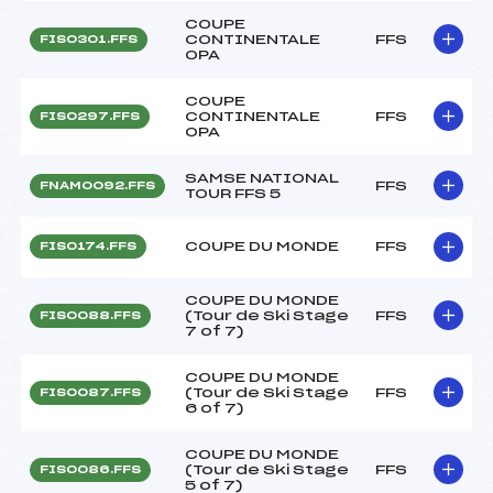
COUPE
CONTINENTALE
FFS
FIS0301.FFS
OPA
COUPE
CONTINENTALE
FFS
FIS0297.FFS
OPA
SAMSE NATIONAL
FFS
FNAM0092.FFS
TOUR FFS 5
COUPE DU MONDE
FFS
FIS0174.FFS
COUPE DU MONDE
(Tour de Ski Stage
FFS
FIS0088.FFS
7 of 7)
COUPE DU MONDE
(Tour de Ski Stage
FFS
FIS0087.FFS
6 of 7)
COUPE DU MONDE
(Tour de Ski Stage
FFS
FIS0086.FFS
5 of 7)