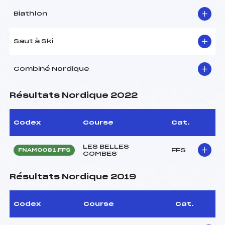
Biathlon
Saut à Ski
Combiné Nordique
Résultats Nordique 2022
Codex
Course
Cat.
LES BELLES
FFS
FNAM0081.FFS
COMBES
Résultats Nordique 2019
Codex
Course
Cat.