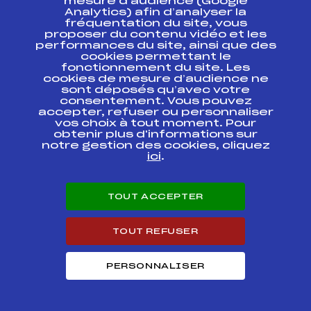
mesure d’audience (Google
FFS
FIS0084.FFS
D'EUROPE BIATHLON
Analytics) afin d’analyser la
fréquentation du site, vous
proposer du contenu vidéo et les
COUPE DU MONDE
FFS
FIS0068.FFS
performances du site, ainsi que des
cookies permettant le
fonctionnement du site. Les
cookies de mesure d’audience ne
COUPE DU MONDE
FFS
FIS0066.FFS
sont déposés qu’avec votre
consentement. Vous pouvez
accepter, refuser ou personnaliser
COUPE DU MONDE
FFS
FIS0064.FFS
vos choix à tout moment. Pour
obtenir plus d'informations sur
notre gestion des cookies, cliquez
COUPE DU MONDE
ici
.
FFS
FIS0062
RELAIS
COUPE DU MONDE
FFS
FIS0060.FFS
TOUT ACCEPTER
COUPE DU MONDE
TOUT REFUSER
FFS
FIS0058
RELAIS MIXTE
PERSONNALISER
COUPE DU MONDE
FFS
FIS0056.FFS
COUPE DU MONDE
FFS
FIS0054.FFS