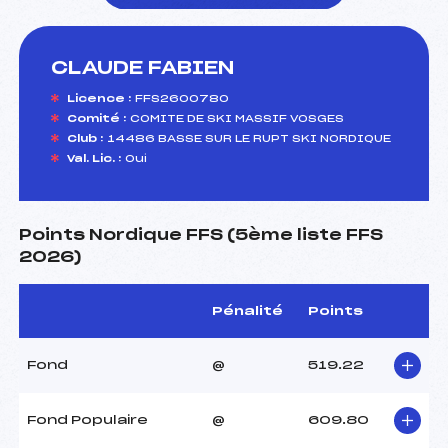
CLAUDE FABIEN
foi(s) le ski
Licence :
FFS2600780
Comité :
COMITE DE SKI MASSIF VOSGES
Club :
14486 BASSE SUR LE RUPT SKI NORDIQUE
Val. Lic. :
Oui
Points Nordique FFS (5ème liste FFS
2026)
Pénalité
Points
Fond
@
519.22
Fond Populaire
@
609.80