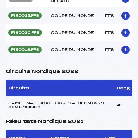
RELAIS
COUPE DU MONDE
FFS
FIS0022.FFS
COUPE DU MONDE
FFS
FIS0020.FFS
COUPE DU MONDE
FFS
FIS0018.FFS
Circuits Nordique 2022
Circuits
Rang
SAMSE NATIONAL TOUR BIATHLON U22 /
41
SEN HOMMES
Résultats Nordique 2021
Codex
Course
Cat.