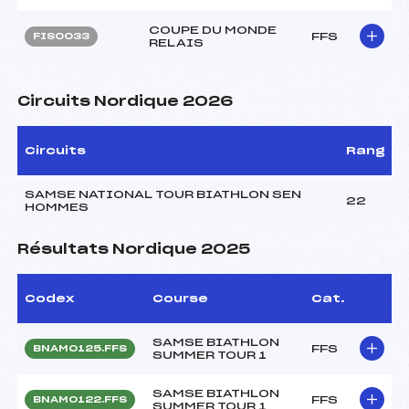
COUPE DU MONDE
FFS
FIS0033
RELAIS
Circuits Nordique 2026
Circuits
Rang
SAMSE NATIONAL TOUR BIATHLON SEN
22
HOMMES
Résultats Nordique 2025
Codex
Course
Cat.
SAMSE BIATHLON
FFS
BNAM0125.FFS
SUMMER TOUR 1
SAMSE BIATHLON
FFS
BNAM0122.FFS
SUMMER TOUR 1