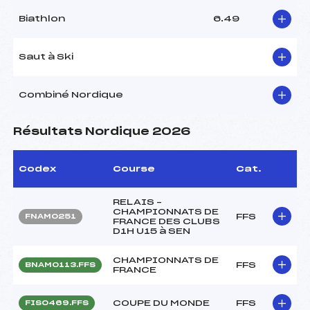
Biathlon
6.49
Saut à Ski
Combiné Nordique
Résultats Nordique 2026
Codex
Course
Cat.
RELAIS –
CHAMPIONNATS DE
FFS
FNAM0251
FRANCE DES CLUBS
D1H U15 à SEN
CHAMPIONNATS DE
FFS
BNAM0113.FFS
FRANCE
COUPE DU MONDE
FFS
FIS0469.FFS