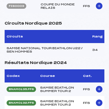
COUPE DU MONDE
FFS
FIS0003
RELAIS
Circuits Nordique 2025
Circuits
Rang
SAMSE NATIONAL TOUR BIATHLON U22 /
34
SEN HOMMES
Résultats Nordique 2024
Codex
Course
Cat.
SAMSE BIATHLON
FFS
BNAM0135.FFS
SUMMER TOUR 2
SAMSE BIATHLON
FFS
BNAM0132.FFS
SUMMER TOUR 2