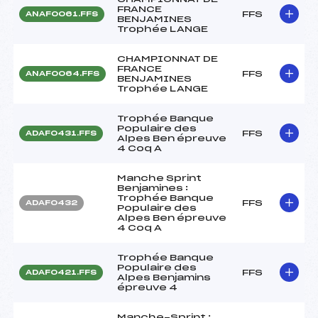
FRANCE
FFS
ANAF0061.FFS
BENJAMINES
Trophée LANGE
CHAMPIONNAT DE
FRANCE
FFS
ANAF0064.FFS
BENJAMINES
Trophée LANGE
Trophée Banque
Populaire des
FFS
ADAF0431.FFS
Alpes Ben épreuve
4 Coq A
Manche Sprint
Benjamines :
Trophée Banque
FFS
ADAF0432
Populaire des
Alpes Ben épreuve
4 Coq A
Trophée Banque
Populaire des
FFS
ADAF0421.FFS
Alpes Benjamins
épreuve 4
Manche-Sprint :