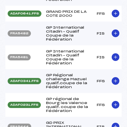
GRAND PRIX DE LA
FFS
ADAF0641.FFS
COTE 2000
GP International
Citadin – Qualif
FIS
FRA5482
Coupe de la
Fédération
GP International
Citadin – Qualif
FIS
FRA5481
Coupe de la
Fédération
GP Régional
challenge Mazuel
FFS
ADAF0341.FFS
qualif.coupe de la
Fédération
GP régional de
Bourg les Valence
FFS
ADAF0231.FFS
qualif. coupe de la
Fédération
GD PRIX
INTERNATIONAL
FIS
FRA5444