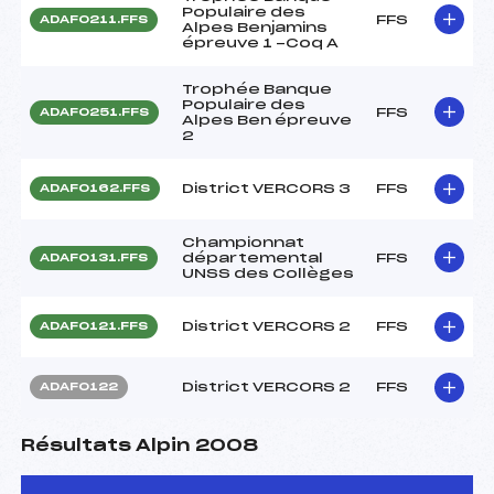
Populaire des
FFS
ADAF0211.FFS
Alpes Benjamins
épreuve 1 -Coq A
Trophée Banque
Populaire des
FFS
ADAF0251.FFS
Alpes Ben épreuve
2
District VERCORS 3
FFS
ADAF0162.FFS
Championnat
départemental
FFS
ADAF0131.FFS
UNSS des Collèges
District VERCORS 2
FFS
ADAF0121.FFS
District VERCORS 2
FFS
ADAF0122
Résultats Alpin 2008