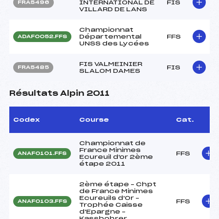
INTERNATIONAL DE
FIS
FRA5496
VILLARD DE LANS
Championnat
Départemental
FFS
ADAF0052.FFS
UNSS des Lycées
FIS VALMEINIER
FIS
FRA5485
SLALOM DAMES
Résultats Alpin 2011
Codex
Course
Cat.
Championnat de
France Minimes
FFS
ANAF0101.FFS
Ecureuil d'or 2ème
étape 2011
2ème étape – Chpt
de France Minimes
Ecureuils d'Or –
FFS
ANAF0103.FFS
Trophée Caisse
d'Epargne –
Kassbohrer