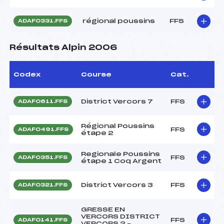
régional poussins
FFS
ADAF0331.FFS
Résultats Alpin 2006
Codex
Course
Cat.
District Vercors 7
FFS
ADAF0611.FFS
Régional Poussins
FFS
ADAF0491.FFS
étape 2
Regionale Poussins
FFS
ADAF0351.FFS
étape 1 Coq Argent
District Vercors 3
FFS
ADAF0321.FFS
GRESSE EN
VERCORS DISTRICT
FFS
ADAF0141.FFS
VERCORS 2 –