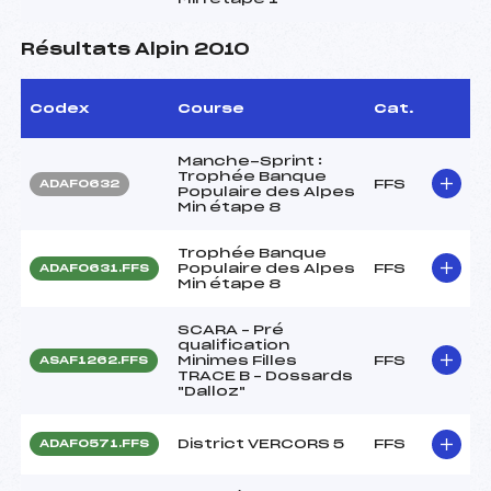
Résultats Alpin 2010
Codex
Course
Cat.
Manche-Sprint :
Trophée Banque
FFS
ADAF0632
Populaire des Alpes
Min étape 8
Trophée Banque
Populaire des Alpes
FFS
ADAF0631.FFS
Min étape 8
SCARA – Pré
qualification
Minimes Filles
FFS
ASAF1262.FFS
TRACE B – Dossards
"Dalloz"
District VERCORS 5
FFS
ADAF0571.FFS