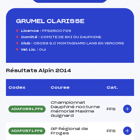
GRUMEL CLARISSE
foi(s) le ski
Licence :
FFS2600729
Comité :
COMITE DE SKI DU DAUPHINE
Club :
05059 S.C MONTAGNARD LANS EN VERCORS
Val. Lic. :
Oui
Résultats Alpin 2014
Codex
Course
Cat.
Championnat
Dauphiné nocturne
FFS
ADAF0661.FFS
mémorial Maxime
Guignard
GP Régional de
FFS
ADAF0571.FFS
Froges