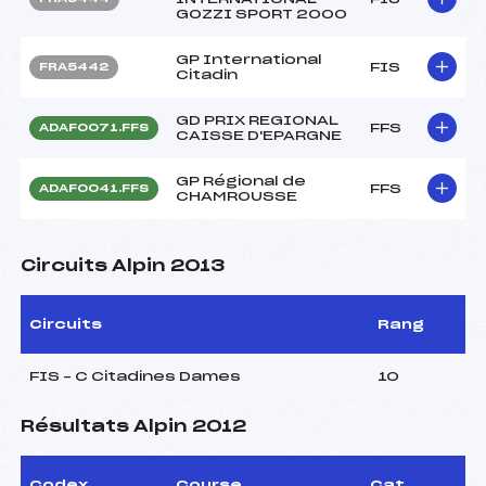
GOZZI SPORT 2000
GP International
FIS
FRA5442
Citadin
GD PRIX REGIONAL
FFS
ADAF0071.FFS
CAISSE D'EPARGNE
GP Régional de
FFS
ADAF0041.FFS
CHAMROUSSE
Circuits Alpin 2013
Circuits
Rang
FIS – C Citadines Dames
10
Résultats Alpin 2012
Codex
Course
Cat.