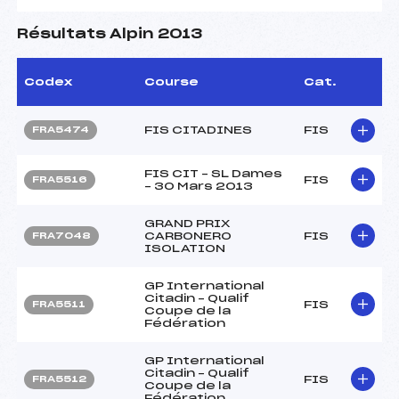
Résultats Alpin 2013
Codex
Course
Cat.
FIS CITADINES
FIS
FRA5474
FIS CIT – SL Dames
FIS
FRA5516
– 30 Mars 2013
GRAND PRIX
CARBONERO
FIS
FRA7048
ISOLATION
GP International
Citadin – Qualif
FIS
FRA5511
Coupe de la
Fédération
GP International
Citadin – Qualif
FIS
FRA5512
Coupe de la
Fédération