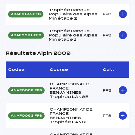
Trophée Banque
Populaire des Alpes
FFS
ADAF0141.FFS
Min étape 2
Trophée Banque
Populaire des Alpes
FFS
ADAF0081.FFS
Min étape 1
Résultats Alpin 2009
Codex
Course
Cat.
CHAMPIONNAT DE
FRANCE
FFS
ANAF0062.FFS
BENJAMINES
Trophée LANGE
CHAMPIONNAT DE
FRANCE
FFS
ANAF0063.FFS
BENJAMINES
Trophée LANGE
CHAMPIONNAT DE