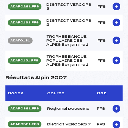
DISTRICT VERCORS
FFS
ADAF0281.FFS
3
DISTRICT VERCORS
FFS
ADAF0161.FFS
2
TROPHEE BANQUE
POPULAIRE DES
FFS
ADAT0131
ALPES Benjamins 1
TROPHEE BANQUE
POPULAIRE DES
FFS
ADAF0131.FFS
ALPES Benjamins 1
Résultats Alpin 2007
Codex
Course
Cat.
Régional poussins
FFS
ADAF0381.FFS
District VERCORS 7
FFS
ADAF0561.FFS