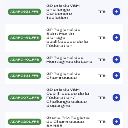
GD prix du VSM
challenge
FFS
ADAF0521.FFS
Carbonero
Isolation
GP Régional de
Saint Martin
d'Uriage
FFS
ADAF0451.FFS
qualif.coupe de la
Fédération
GP Régional des
FFS
ADAF0401.FFS
Montagnes de Lans
GP Régional de
FFS
ADAF0331.FFS
Chamrousse
GD prix du VSM
Qualif. coupe de la
Fédération /
FFS
ADAF0071.FFS
Challenge caisse
d'epargne
Grand Prix Régional
de Chamrousse
FFS
ADAF0201.FFS
SAMSE