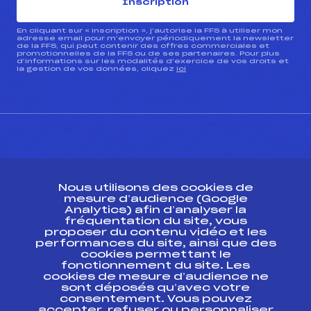
Inscription
En cliquant sur « inscription », j’autorise la FFS à utiliser mon
adresse email pour m’envoyer périodiquement la newsletter
de la FFS, qui peut contenir des offres commerciales et
promotionnelles de la FFS ou de ses partenaires. Pour plus
d’informations sur les modalités d’exercice de vos droits et
la gestion de vos données, cliquez
ici
CONTACT
Nous utilisons des cookies de
ESPACE PRESSE
mesure d’audience (Google
Analytics) afin d’analyser la
fréquentation du site, vous
Ressources
proposer du contenu vidéo et les
performances du site, ainsi que des
Pass’Neige
cookies permettant le
Projet sportif fédéral
fonctionnement du site. Les
cookies de mesure d’audience ne
Projet de performance fédéral
sont déposés qu’avec votre
Antidopage
consentement. Vous pouvez
Pôle Développement, Formation, Suivi
accepter, refuser ou personnaliser