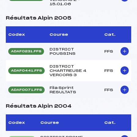
15.01.06
Résultats Alpin 2005
Codex
Course
Cat.
DISTRICT
FFS
ADAF0231.FFS
POUSSINS
DISTRICT
CHARTREUSE 4
FFS
ADAF0441.FFS
VERCORS 3
Fila Sprint
FFS
ADAF0071.FFS
RESULTATS
Résultats Alpin 2004
Codex
Course
Cat.