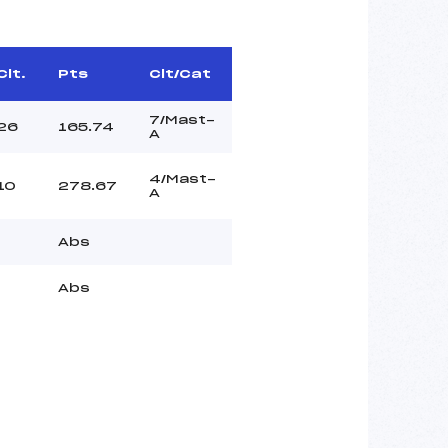
Clt.
Pts
Clt/Cat
7/Mast-
26
165.74
A
4/Mast-
10
278.67
A
Abs
Abs