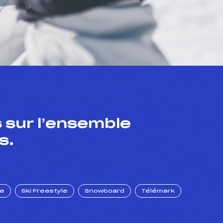
 sur l’ensemble
s.
ue
Ski Freestyle
Snowboard
Télémark