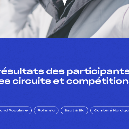
résultats des participants
es circuits et compétition
Fond Populaire
Rollerski
Saut à Ski
Combiné Nordiq