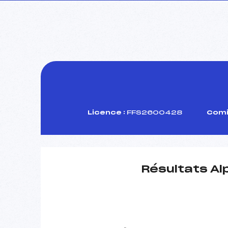
Licence :
FFS2600428
Comi
Résultats Al