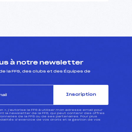
s à notre newsletter
de la FFS, des clubs et des Équipes de
Inscription
ion », j’autorise la FFS à utiliser mon adresse email pour
 la newsletter de la FFS, qui peut contenir des offres
nnelles de la FFS ou de ses partenaires. Pour plus
dalités d’exercice de vos droits et la gestion de vos