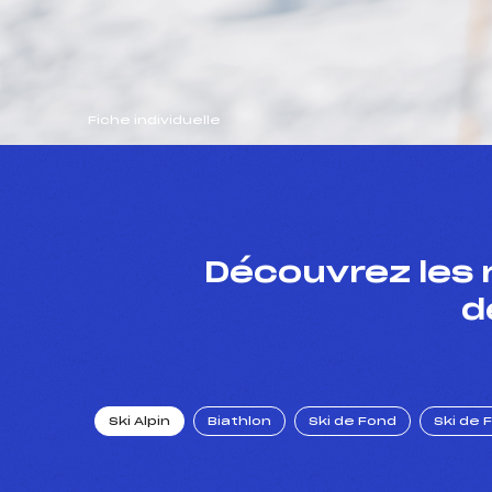
Fiche individuelle
Découvrez les 
d
Ski Alpin
Biathlon
Ski de Fond
Ski de 