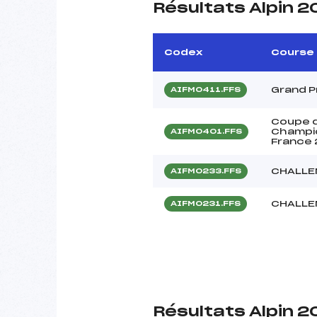
Résultats Alpin 
Codex
Course
Grand P
AIFM0411.FFS
Coupe d
Champio
AIFM0401.FFS
France
CHALLE
AIFM0233.FFS
CHALLE
AIFM0231.FFS
Résultats Alpin 