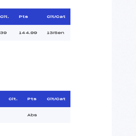
Clt.
Pts
Clt/Cat
39
144.99
13/Sen
Clt.
Pts
Clt/Cat
Abs