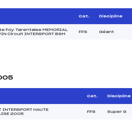
Cat.
Discipline
te Foy Tarentaise MEMORIAL
FFS
Géant
IN Circuit INTERSPORT BSM
2005
Cat.
Discipline
T INTERSPORT HAUTE
FFS
Super G
AISE 2005