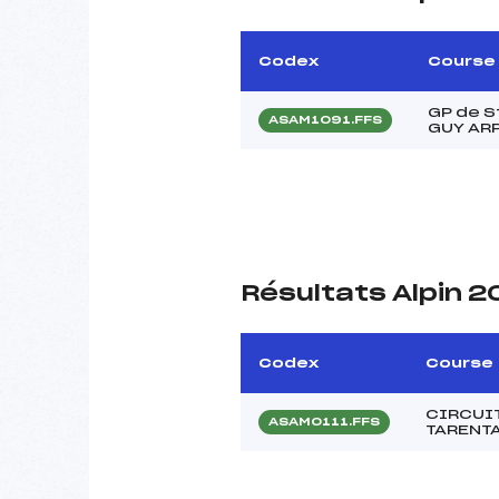
Codex
Course
GP de S
ASAM1091.FFS
GUY ARP
Résultats Alpin 
Codex
Course
CIRCUI
ASAM0111.FFS
TARENT