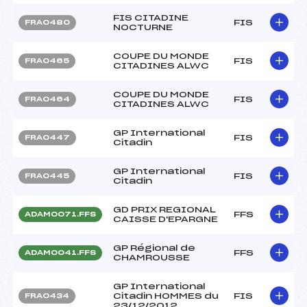
FIS CITADINE
FIS
FRA0480
NOCTURNE
COUPE DU MONDE
FIS
FRA0465
CITADINES ALWC
COUPE DU MONDE
FIS
FRA0464
CITADINES ALWC
GP International
FIS
FRA0447
Citadin
GP International
FIS
FRA0445
Citadin
GD PRIX REGIONAL
FFS
ADAM0071.FFS
CAISSE D'EPARGNE
GP Régional de
FFS
ADAM0041.FFS
CHAMROUSSE
GP International
Citadin HOMMES du
FIS
FRA0434
23/12/2012