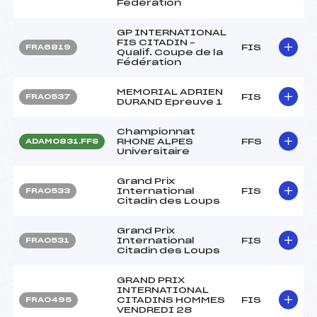
Fédération
GP INTERNATIONAL
FIS CITADIN –
FIS
FRA6819
Qualif. Coupe de la
Fédération
MEMORIAL ADRIEN
FIS
FRA0537
DURAND Epreuve 1
Championnat
RHONE ALPES
FFS
ADAM0831.FFS
Universitaire
Grand Prix
International
FIS
FRA0533
Citadin des Loups
Grand Prix
International
FIS
FRA0531
Citadin des Loups
GRAND PRIX
INTERNATIONAL
CITADINS HOMMES
FIS
FRA0495
VENDREDI 28