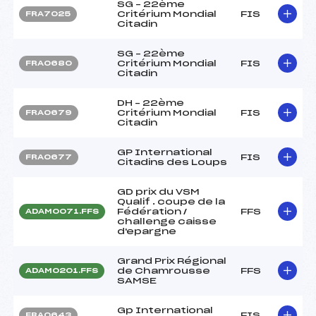
SG – 22ème
Critérium Mondial
FIS
FRA7025
Citadin
SG – 22ème
Critérium Mondial
FIS
FRA0680
Citadin
DH – 22ème
Critérium Mondial
FIS
FRA0679
Citadin
GP International
FIS
FRA0677
Citadins des Loups
GD prix du VSM
Qualif . coupe de la
Fédération /
FFS
ADAM0071.FFS
challenge caisse
d'epargne
Grand Prix Régional
de Chamrousse
FFS
ADAM0201.FFS
SAMSE
Gp International
FIS
FRA0643