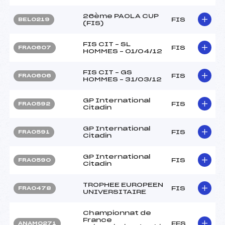
26ème PAOLA CUP
FIS
BEL0219
(FIS)
FIS CIT – SL
FIS
FRA0607
HOMMES – 01/04/12
FIS CIT – GS
FIS
FRA0606
HOMMES – 31/03/12
GP International
FIS
FRA0592
Citadin
GP International
FIS
FRA0591
Citadin
GP International
FIS
FRA0590
Citadin
TROPHEE EUROPEEN
FIS
FRA0478
UNIVERSITAIRE
Championnat de
France
FFS
ANAM0271