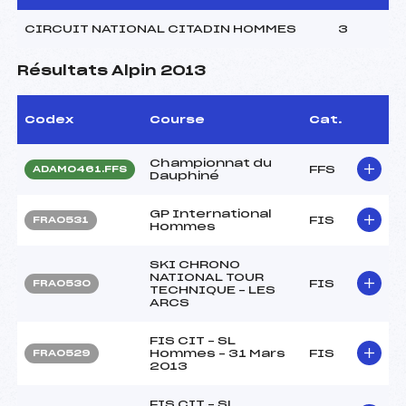
CIRCUIT NATIONAL CITADIN HOMMES
3
Résultats Alpin 2013
Codex
Course
Cat.
Championnat du
FFS
ADAM0461.FFS
Dauphiné
GP International
FIS
FRA0531
Hommes
SKI CHRONO
NATIONAL TOUR
FIS
FRA0530
TECHNIQUE – LES
ARCS
FIS CIT – SL
Hommes – 31 Mars
FIS
FRA0529
2013
FIS CIT – SL