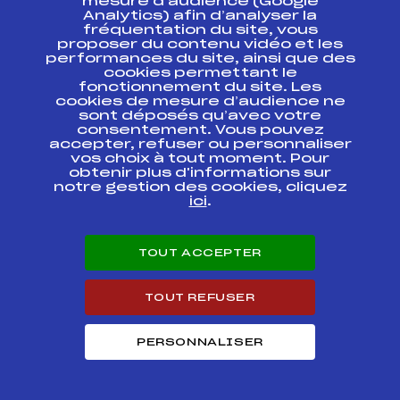
mesure d’audience (Google
Analytics) afin d’analyser la
Championnat
fréquentation du site, vous
départemental
FFS
ADAM0132.FFS
proposer du contenu vidéo et les
UNSS des Lycées
performances du site, ainsi que des
cookies permettant le
Grand Prix Régional
fonctionnement du site. Les
FFS
ADAM0111.FFS
de Chamrousse
cookies de mesure d’audience ne
sont déposés qu’avec votre
consentement. Vous pouvez
Grand Prix Régional
FFS
ADAM0061.FFS
accepter, refuser ou personnaliser
d' OZ EN OISANS
vos choix à tout moment. Pour
obtenir plus d'informations sur
notre gestion des cookies, cliquez
grand prix
FFS
ADAM0041.FFS
ici
.
Grand Prix Régional
FFS
ADAM0021.FFS
du Jandri
TOUT ACCEPTER
Résultats Alpin 2008
TOUT REFUSER
Codex
Course
Cat.
PERSONNALISER
CHPT DE FRANCE
MINIMES ECUREUIL