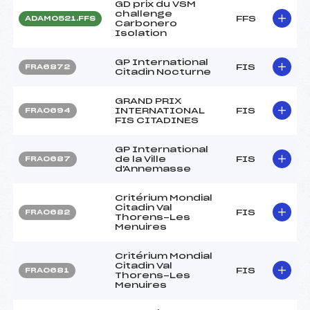
GD prix du VSM
challenge
FFS
ADAM0521.FFS
Carbonero
Isolation
GP International
FIS
FRA6872
Citadin Nocturne
GRAND PRIX
INTERNATIONAL
FIS
FRA0694
FIS CITADINES
GP International
de la Ville
FIS
FRA0687
d'Annemasse
Critérium Mondial
Citadin Val
FIS
FRA0682
Thorens-Les
Menuires
Critérium Mondial
Citadin Val
FIS
FRA0681
Thorens-Les
Menuires