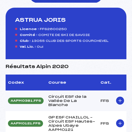
ASTRUA JORIS
foi(s) le ski
Licence :
FFS2600250
Comité :
COMITE DE SKI DE SAVOIE
Club :
13055 CLUB DES SPORTS COURCHEVEL
Val. Lic. :
Oui
Résultats Alpin 2020
Codex
Course
Cat.
Circuit ESF de la
Vallée De La
FFS
AAPM0381.FFS
Blanche
GP ESF CHAILLOL –
Circuit ESF Hautes-
FFS
AAPM0121.FFS
Alpes Ubaye
AAPM0121