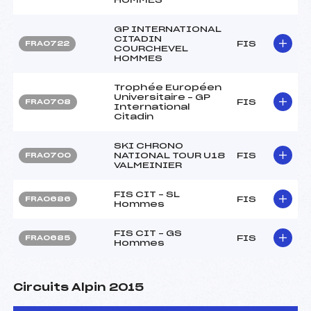
GP INTERNATIONAL
CITADIN
FIS
FRA0722
COURCHEVEL
HOMMES
Trophée Européen
Universitaire – GP
FIS
FRA0708
International
Citadin
SKI CHRONO
NATIONAL TOUR U18
FIS
FRA0700
VALMEINIER
FIS CIT – SL
FIS
FRA0686
Hommes
FIS CIT – GS
FIS
FRA0685
Hommes
Circuits Alpin 2015