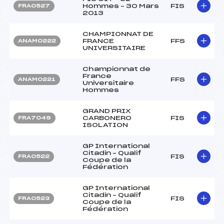
Hommes – 30 Mars
FIS
FRA0527
2013
CHAMPIONNAT DE
FRANCE
FFS
ANAM0222
UNIVERSITAIRE
Championnat de
France
FFS
ANAM0221
Universitaire
Hommes
GRAND PRIX
CARBONERO
FIS
FRA7049
ISOLATION
GP International
Citadin – Qualif
FIS
FRA0522
Coupe de la
Fédération
GP International
Citadin – Qualif
FIS
FRA0523
Coupe de la
Fédération