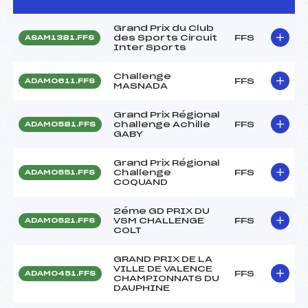
Grand Prix du Club
des Sports Circuit
FFS
ASAM1381.FFS
Inter Sports
Challenge
FFS
ADAM0611.FFS
MASNADA
Grand Prix Régional
challenge Achille
FFS
ADAM0581.FFS
GABY
Grand Prix Régional
Challenge
FFS
ADAM0551.FFS
COQUAND
2éme GD PRIX DU
VSM CHALLENGE
FFS
ADAM0521.FFS
COLT
GRAND PRIX DE LA
VILLE DE VALENCE
FFS
ADAM0451.FFS
CHAMPIONNATS DU
DAUPHINE