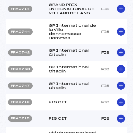
GRAND PRIX
INTERNATIONAL DE
FIS
FRA0714
VILLARD DE LANS
GP International de
la Ville
FIS
FRA0744
d'Annemasse
Hommes
GP International
FIS
FRA0742
Citadin
GP International
FIS
FRA0750
Citadin
GP International
FIS
FRA0747
Citadin
FIS CIT
FIS
FRA0713
FIS CIT
FIS
FRA0715
Ski Chrono National