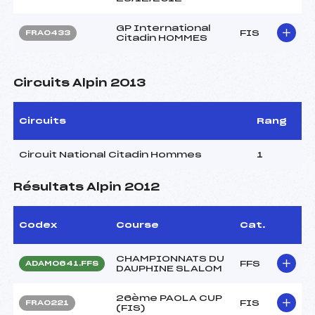
GP International
FIS
FRA0433
Citadin HOMMES
Circuits Alpin 2013
Circuits
Rang
Circuit National Citadin Hommes
1
Résultats Alpin 2012
Codex
Course
Cat.
CHAMPIONNATS DU
FFS
ADAM0641.FFS
DAUPHINE SLALOM
26ème PAOLA CUP
FIS
FRA0221
(FIS)