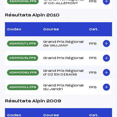
FFS
ADAM0031.FFS
d' OZ-ALLEMONT
Résultats Alpin 2010
Codex
Course
Cat.
Grand Prix Régional
FFS
ADAM0171.FFS
de VAUJANY
Grand Prix Régional
FFS
ADAM0131.FFS
Grand Prix Régional
FFS
ADAM0091.FFS
d' OZ EN OISANS
Grand Prix Régional
FFS
ADAM0011.FFS
du Jandri
Résultats Alpin 2009
Codex
Course
Cat.