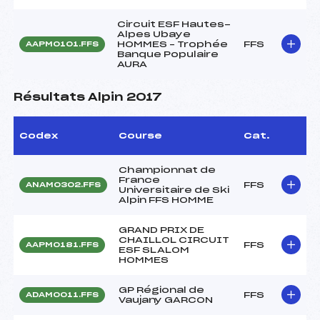
Circuit ESF Hautes-
Alpes Ubaye
HOMMES – Trophée
FFS
AAPM0101.FFS
Banque Populaire
AURA
Résultats Alpin 2017
Codex
Course
Cat.
Championnat de
France
FFS
ANAM0302.FFS
Universitaire de Ski
Alpin FFS HOMME
GRAND PRIX DE
CHAILLOL CIRCUIT
FFS
AAPM0181.FFS
ESF SLALOM
HOMMES
GP Régional de
FFS
ADAM0011.FFS
Vaujany GARCON