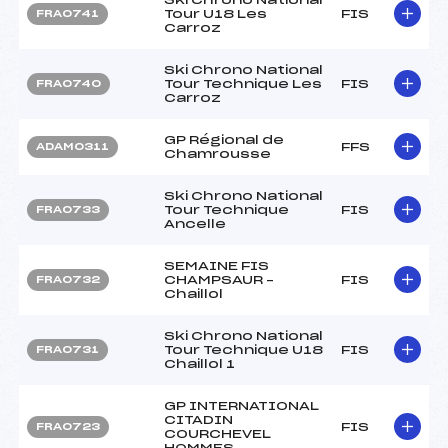
Tour U18 Les
FIS
FRA0741
Carroz
Ski Chrono National
Tour Technique Les
FIS
FRA0740
Carroz
GP Régional de
FFS
ADAM0311
Chamrousse
Ski Chrono National
Tour Technique
FIS
FRA0733
Ancelle
SEMAINE FIS
CHAMPSAUR –
FIS
FRA0732
Chaillol
Ski Chrono National
Tour Technique U18
FIS
FRA0731
Chaillol 1
GP INTERNATIONAL
CITADIN
FIS
FRA0723
COURCHEVEL
HOMMES