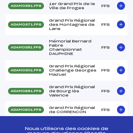
1er Grand Prix de la
FFS
ADAM0391.FFS
Ville de Froges
Grand Prix Régional
des Montagnes de
FFS
ADAM0371.FFS
Lans
Mémorial Bernard
Fabre
FFS
ADAM0351.FFS
Championnat
DAUPHINE
Grand Prix Régional
Challenge Georges
FFS
ADAM0301.FFS
Mazuel
Grand Prix Régional
de Bourg lès
FFS
ADAM0261.FFS
Valence
Grand Prix Régional
FFS
ADAM0201.FFS
de CORRENCON
Prix de VAUJANY
FFS
ADAM0151.FFS
Nous utilisons des cookies de