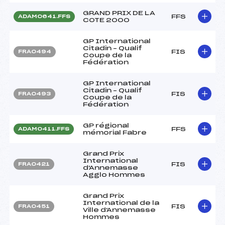
GRAND PRIX DE LA
FFS
ADAM0641.FFS
COTE 2000
GP International
Citadin – Qualif
FIS
FRA0494
Coupe de la
Fédération
GP International
Citadin – Qualif
FIS
FRA0493
Coupe de la
Fédération
GP régional
FFS
ADAM0411.FFS
mémorial Fabre
Grand Prix
International
FIS
FRA0421
d'Annemasse
Agglo Hommes
Grand Prix
International de la
FIS
FRA0451
Ville d'Annemasse
Hommes