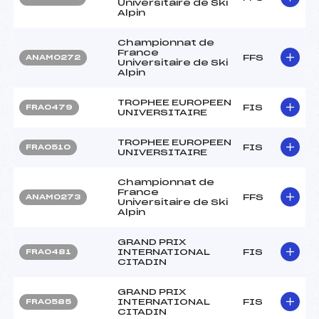
Universitaire de Ski
Alpin
Championnat de
France
FFS
ANAM0272
Universitaire de Ski
Alpin
TROPHEE EUROPEEN
FIS
FRA0479
UNIVERSITAIRE
TROPHEE EUROPEEN
FIS
FRA0510
UNIVERSITAIRE
Championnat de
France
FFS
ANAM0273
Universitaire de Ski
Alpin
GRAND PRIX
INTERNATIONAL
FIS
FRA0481
CITADIN
GRAND PRIX
INTERNATIONAL
FIS
FRA0585
CITADIN