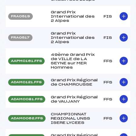
Grand Prix
International des
FIS
FRA0519
2 Alpes
Grand Prix
International des
FIS
FRA0517
2 Alpes
49ème Grand Prix
de VILLE de LA
FFS
AAPM0161.FFS
SEYNE sur MER
Hommes
Grand Prix Régional
FFS
ADAM0121.FFS
de CHAMROUSSE
Grand Prix Régional
FFS
ADAM0081.FFS
de VAUJANY
CHAMPIONNAT
REGIONAL UNSS
FFS
ADAM0062.FFS
ISERE LYCEES
Grand Prix Régional