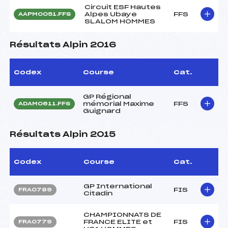
Circuit ESF Hautes
Alpes Ubaye
FFS
AAPM0051.FFS
SLALOM HOMMES
Résultats Alpin 2016
Codex
Course
Cat.
GP Régional
mémorial Maxime
FFS
ADAM0611.FFS
Guignard
Résultats Alpin 2015
Codex
Course
Cat.
GP International
FIS
FRA0789
Citadin
CHAMPIONNATS DE
FRANCE ELITE et
FIS
FRA0779