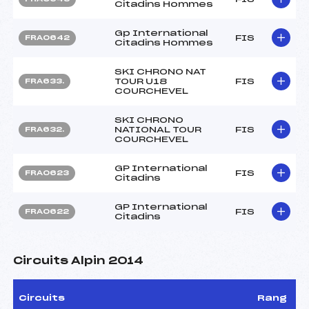
Citadins Hommes
Gp International
FIS
FRA0642
Citadins Hommes
SKI CHRONO NAT
TOUR U18
FIS
FRA633.
COURCHEVEL
SKI CHRONO
NATIONAL TOUR
FIS
FRA632.
COURCHEVEL
GP International
FIS
FRA0623
Citadins
GP International
FIS
FRA0622
Citadins
Circuits Alpin 2014
Circuits
Rang