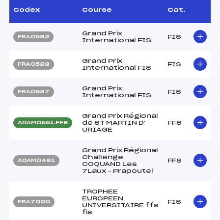
Codex
Course
Cat.
Grand Prix
FIS
FRA0592
International FIS
Grand Prix
FIS
FRA0588
International FIS
Grand Prix
FIS
FRA0587
International FIS
Grand Prix Régional
de ST MARTIN D'
FFS
ADAM0551.FFS
URIAGE
Grand Prix Régional
Challenge
FFS
ADAM0491
COQUAND Les
7Laux – Prapoutel
TROPHEE
EUROPEEN
FIS
FRA7000
UNIVERSITAIRE ffs
fis