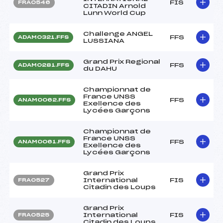
FIS
FRA0546
CITADIN Arnold
Lunn World Cup
Challenge ANGEL
FFS
ADAM0321.FFS
LUSSIANA
Grand Prix Regional
FFS
ADAM0281.FFS
du DAHU
Championnat de
France UNSS
FFS
ANAM0062.FFS
Exellence des
Lycées Garçons
Championnat de
France UNSS
FFS
ANAM0061.FFS
Exellence des
Lycées Garçons
Grand Prix
International
FIS
FRA0527
Citadin des Loups
Grand Prix
International
FIS
FRA0525
Citadin des Loups