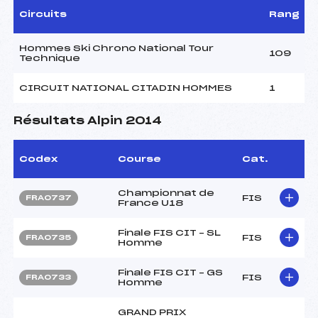
Circuits
Rang
Hommes Ski Chrono National Tour
109
Technique
CIRCUIT NATIONAL CITADIN HOMMES
1
Résultats Alpin 2014
Codex
Course
Cat.
Championnat de
FIS
FRA0737
France U18
Finale FIS CIT – SL
FIS
FRA0735
Homme
Finale FIS CIT – GS
FIS
FRA0733
Homme
GRAND PRIX