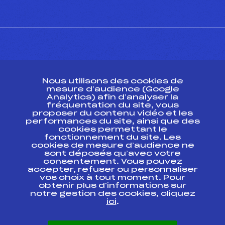
CONTACT
Nous utilisons des cookies de
ESPACE PRESSE
mesure d’audience (Google
Analytics) afin d’analyser la
fréquentation du site, vous
Ressources
proposer du contenu vidéo et les
performances du site, ainsi que des
Pass’Neige
cookies permettant le
Projet sportif fédéral
fonctionnement du site. Les
cookies de mesure d’audience ne
Projet de performance fédéral
sont déposés qu’avec votre
Antidopage
consentement. Vous pouvez
Pôle Développement, Formation, Suivi
accepter, refuser ou personnaliser
Scientifique
vos choix à tout moment. Pour
Listes ministérielles
obtenir plus d'informations sur
notre gestion des cookies, cliquez
Pôle vie de l’athlète
ici
.
Enseignement professionnel
Informatique et chronométrage