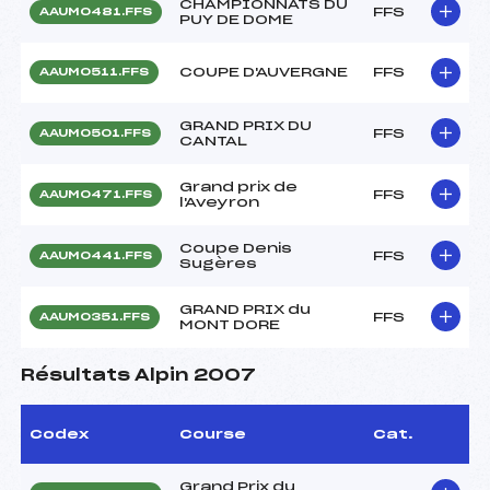
CHAMPIONNATS DU
FFS
AAUM0481.FFS
PUY DE DOME
COUPE D'AUVERGNE
FFS
AAUM0511.FFS
GRAND PRIX DU
FFS
AAUM0501.FFS
CANTAL
Grand prix de
FFS
AAUM0471.FFS
l'Aveyron
Coupe Denis
FFS
AAUM0441.FFS
Sugères
GRAND PRIX du
FFS
AAUM0351.FFS
MONT DORE
Résultats Alpin 2007
Codex
Course
Cat.
Grand Prix du