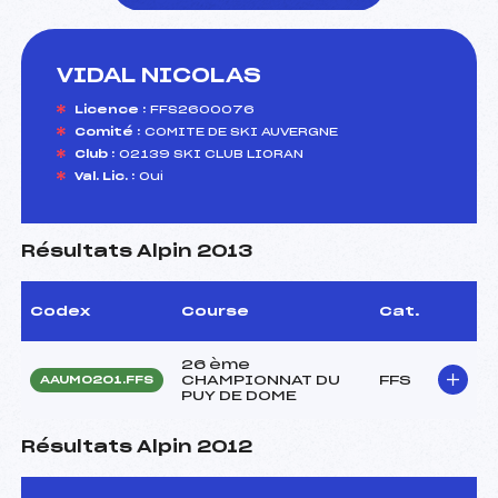
VIDAL NICOLAS
foi(s) le ski
Licence :
FFS2600076
Comité :
COMITE DE SKI AUVERGNE
Club :
02139 SKI CLUB LIORAN
Val. Lic. :
Oui
Résultats Alpin 2013
Codex
Course
Cat.
26 ème
CHAMPIONNAT DU
FFS
AAUM0201.FFS
PUY DE DOME
Résultats Alpin 2012