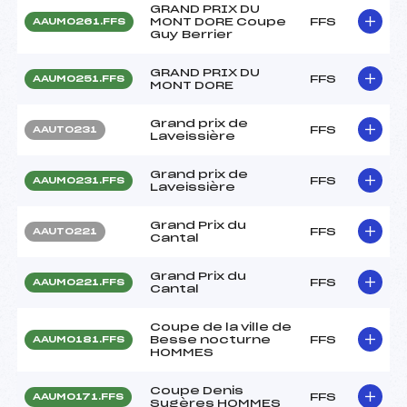
GRAND PRIX DU
MONT DORE Coupe
FFS
AAUM0261.FFS
Guy Berrier
GRAND PRIX DU
FFS
AAUM0251.FFS
MONT DORE
Grand prix de
FFS
AAUT0231
Laveissière
Grand prix de
FFS
AAUM0231.FFS
Laveissière
Grand Prix du
FFS
AAUT0221
Cantal
Grand Prix du
FFS
AAUM0221.FFS
Cantal
Coupe de la ville de
Besse nocturne
FFS
AAUM0181.FFS
HOMMES
Coupe Denis
FFS
AAUM0171.FFS
Sugères HOMMES