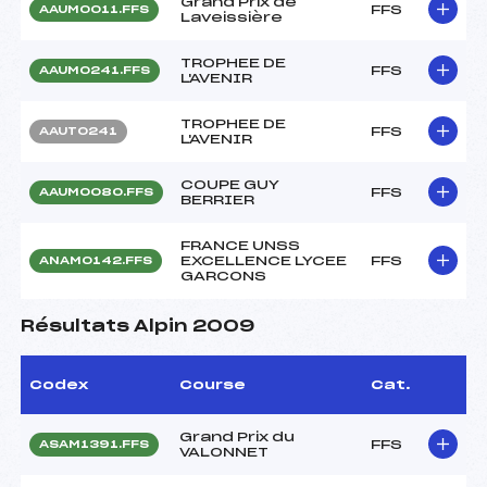
Grand Prix de
FFS
AAUM0011.FFS
Laveissière
TROPHEE DE
FFS
AAUM0241.FFS
L'AVENIR
TROPHEE DE
FFS
AAUT0241
L'AVENIR
COUPE GUY
FFS
AAUM0080.FFS
BERRIER
FRANCE UNSS
EXCELLENCE LYCEE
FFS
ANAM0142.FFS
GARCONS
Résultats Alpin 2009
Codex
Course
Cat.
Grand Prix du
FFS
ASAM1391.FFS
VALONNET