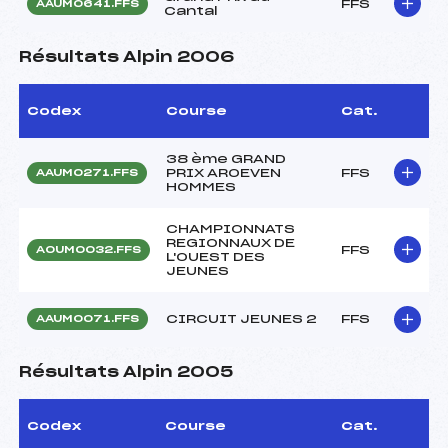
FFS
AAUM0641.FFS
Cantal
Résultats Alpin 2006
Codex
Course
Cat.
38 ème GRAND
PRIX AROEVEN
FFS
AAUM0271.FFS
HOMMES
CHAMPIONNATS
REGIONNAUX DE
FFS
AOUM0032.FFS
L'OUEST DES
JEUNES
CIRCUIT JEUNES 2
FFS
AAUM0071.FFS
Résultats Alpin 2005
Codex
Course
Cat.