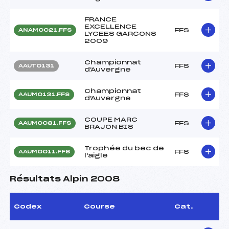
FRANCE
EXCELLENCE
FFS
ANAM0021.FFS
LYCEES GARCONS
2009
Championnat
FFS
AAUT0131
d'Auvergne
Championnat
FFS
AAUM0131.FFS
d'Auvergne
COUPE MARC
FFS
AAUM0081.FFS
BRAJON BIS
Trophée du bec de
FFS
AAUM0011.FFS
l'aigle
Résultats Alpin 2008
Codex
Course
Cat.