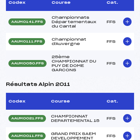
Codex
Course
Cat.
Championnats
Départementaux
FFS
AAUM0141.FFS
du Cantal
Championnat
FFS
AAUM0111.FFS
d'Auvergne
25ème
CHAMPIONNAT DU
FFS
AAUM0050.FFS
PUY DE DOME
GARCONS
Résultats Alpin 2011
Codex
Course
Cat.
CHAMPIONNAT
FFS
AAUM0021.FFS
DEPARTEMENTAL 15
GRAND PRIX SAEM
FFS
AAUM0011.FFS
DEVELOPPEMENT