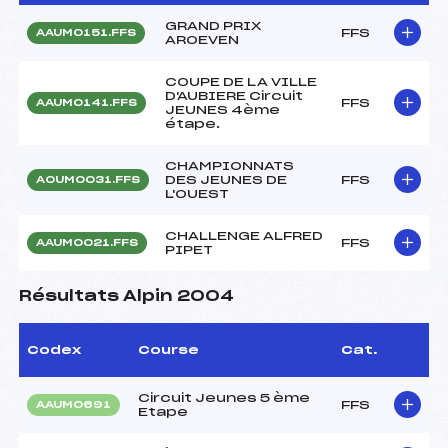
GRAND PRIX
FFS
AAUM0151.FFS
AROEVEN
COUPE DE LA VILLE
D'AUBIERE Circuit
FFS
AAUM0141.FFS
JEUNES 4ème
étape.
CHAMPIONNATS
DES JEUNES DE
FFS
AOUM0031.FFS
L'OUEST
CHALLENGE ALFRED
FFS
AAUM0021.FFS
PIPET
Résultats Alpin 2004
Codex
Course
Cat.
Circuit Jeunes 5 ème
FFS
AAUM0691
Etape