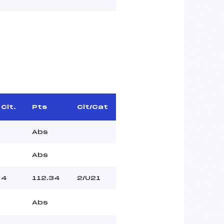
Clt.
Pts
Clt/Cat
Abs
Abs
4
112.34
2/U21
Abs