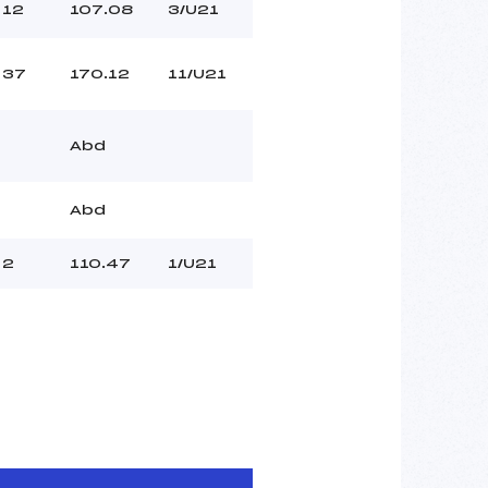
12
107.08
3/U21
37
170.12
11/U21
Abd
Abd
2
110.47
1/U21