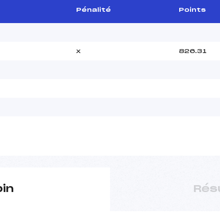
Pénalité
Points
x
826.31
pin
Rés