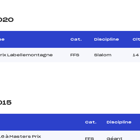
2020
se
Cat.
Discipline
Clt
rix Labellemontagne
FFS
Slalom
14
015
Cat.
Discipline
6 à Masters Prix
FFS
Géant