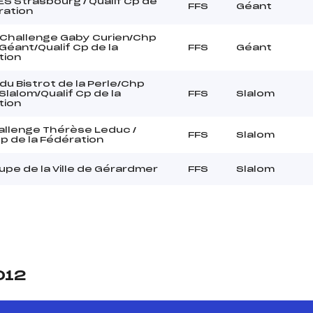
S Strasbourg / Qualif Cp de
FFS
Géant
ration
 Challenge Gaby Curien/Chp
éant/Qualif Cp de la
FFS
Géant
tion
du Bistrot de la Perle/Chp
lalom/Qualif Cp de la
FFS
Slalom
tion
allenge Thérèse Leduc /
FFS
Slalom
Cp de la Fédération
pe de la Ville de Gérardmer
FFS
Slalom
012