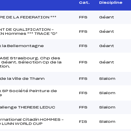
Cat.
Discipline
PE DE LA FEDERATION ***
FFS
Géant
ANT DE QUALIFICATION –
FFS
Géant
N Hommes *** TRACE "D"
x la Bellemontagne
FFS
Géant
 ASE Strasbourg. Chp des
Géant. Sélection Cp de la
FFS
Géant
ion.
de la Ville de Thann
FFS
Slalom
x SP Société Peinture de
FFS
Slalom
e
allenge THERESE LEDUC
FFS
Slalom
rnational Citadin HOMMES –
FIS
Slalom
 LUNN WORLD CUP