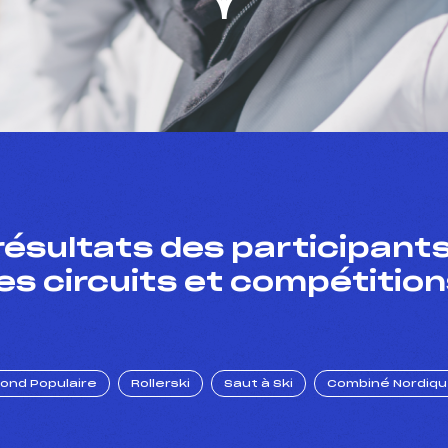
résultats des participants
es circuits et compétition
Fond Populaire
Rollerski
Saut à Ski
Combiné Nordiq