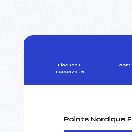
Licence :
Comit
FFS2357476
Points Nordique F