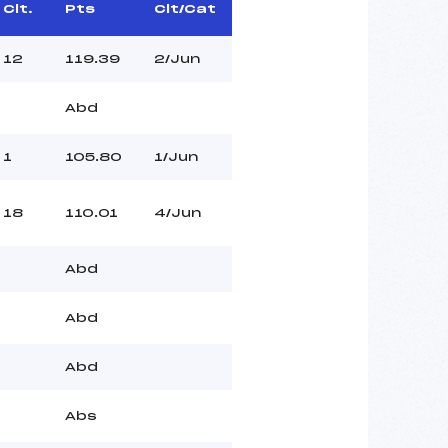
Clt.
Pts
Clt/Cat
12
119.39
2/Jun
Abd
1
105.80
1/Jun
18
110.01
4/Jun
Abd
Abd
Abd
Abs