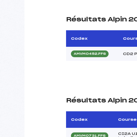
Résultats Alpin 
Codex
Cour
CD2 P
AMVM0452.FFS
Résultats Alpin 2
Codex
Course
CI2A U1
AMVM0731.FFS