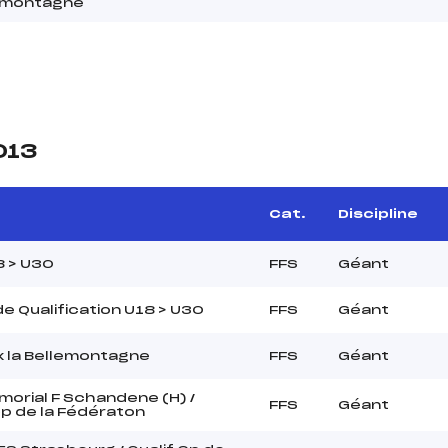
emontagne
013
Cat.
Discipline
8 > U30
FFS
Géant
e Qualification U18 > U30
FFS
Géant
x la Bellemontagne
FFS
Géant
orial F Schandene (H) /
FFS
Géant
Cp de la Fédératon