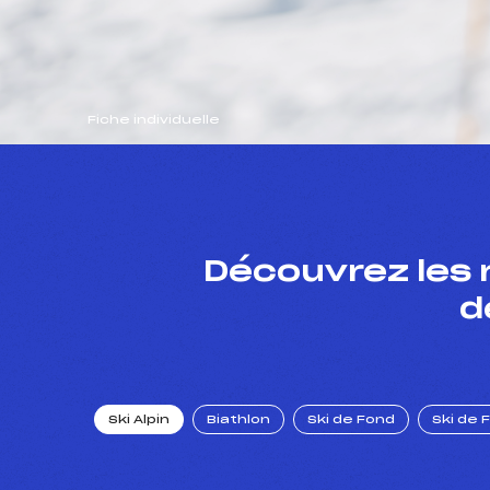
Fiche individuelle
Découvrez les 
d
Ski Alpin
Biathlon
Ski de Fond
Ski de 