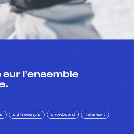
 sur l’ensemble
s.
ue
Ski Freestyle
Snowboard
Télémark