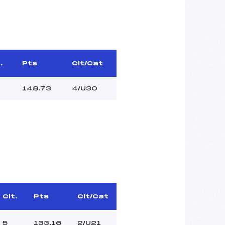
.
Pts
Clt/Cat
148.73
4/U30
Clt.
Pts
Clt/Cat
5
133.16
2/U21