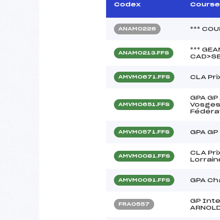
Codex
Course
*** COU
ANAM0226
*** GE
ANAM0213.FFS
CAD>SE
CLA Pri
AMVM0671.FFS
GPA GP
Vosges 
AMVM0651.FFS
Fédérat
GPA GP 
AMVM0571.FFS
CLA Pri
AMVM0081.FFS
Lorrain
GPA Ch
AMVM0091.FFS
GP Inte
FRA0557
ARNOLD