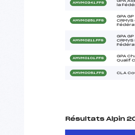
GPA ASE
AMVM0341.FFS
la Fédé
GPA GP
CRMVS G
AMVM0251.FFS
Fédéra
GPA GP 
CRMVS S
AMVM0211.FFS
Fédéra
GPA Ch
AMVM0101.FFS
Qualif 
CLA Cou
AMVM0051.FFS
Résultats Alpin 2