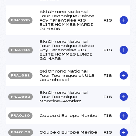
Ski Chrono National
Tour Technique Sainte
Foy Tarentaise FIS
FIS
FRA1705
ELITE HOMMES MARDI
21 MARS
Ski Chrono National
Tour Technique Sainte
Foy Tarentaise FIS
FIS
FRA1704
ELITE HOMMES LUNDI
20 MARS
Ski Chrono National
Tour Technique et U18
FIS
FRA1681
Courchevel
Ski Chrono National
Tour Technique
FIS
FRA1662
Monzine-Avoriaz
Coupe d Europe Meribel
FIS
FRA0110
Coupe d Europe Meribel
FIS
FRA0108