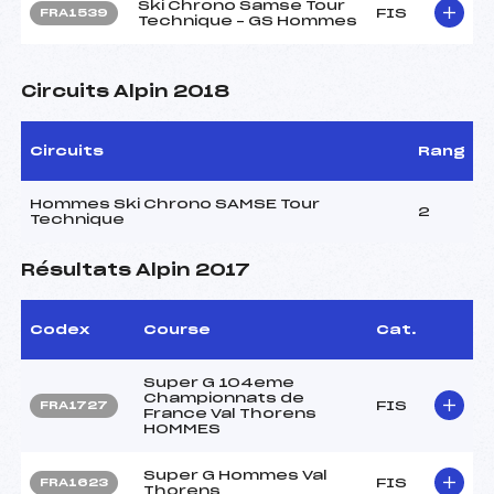
Ski Chrono Samse Tour
FIS
FRA1539
Technique – GS Hommes
Circuits Alpin 2018
Circuits
Rang
Hommes Ski Chrono SAMSE Tour
2
Technique
Résultats Alpin 2017
Codex
Course
Cat.
Super G 104eme
Championnats de
FIS
FRA1727
France Val Thorens
HOMMES
Super G Hommes Val
FIS
FRA1623
Thorens