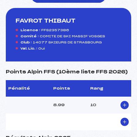
FAVROT THIBAUT
foi(s) le ski
Licence :
FFS2357386
Comité :
COMITE DE SKI MASSIF VOSGES
Club :
14077 SKIEURS DE STRASBOURG
Val. Lic. :
Oui
Points Alpin FFS (10ème liste FFS 2026)
Pénalité
Points
Rang
8.99
10