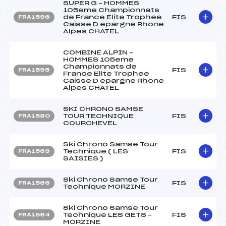
SUPER G – HOMMES
105eme Championnats
de France Elite Trophee
FIS
FRA1596
Caisse D epargne Rhone
Alpes CHATEL
COMBINE ALPIN –
HOMMES 105eme
Championnats de
FIS
FRA1595
France Elite Trophee
Caisse D epargne Rhone
Alpes CHATEL
SKI CHRONO SAMSE
TOUR TECHNIQUE
FIS
FRA1580
COURCHEVEL
Ski Chrono Samse Tour
Technique ( LES
FIS
FRA1569
SAISIES )
Ski Chrono Samse Tour
FIS
FRA1566
Technique MORZINE
Ski Chrono Samse Tour
Technique LES GETS –
FIS
FRA1564
MORZINE