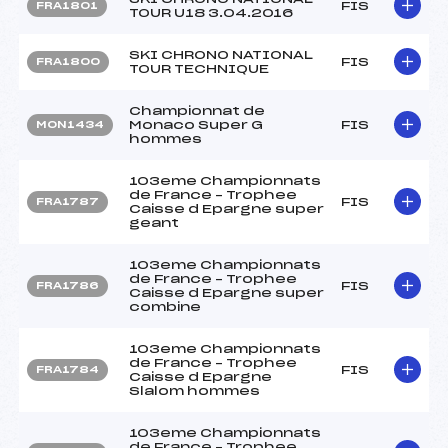
FIS
FRA1801
TOUR U18 3.04.2016
SKI CHRONO NATIONAL
FIS
FRA1800
TOUR TECHNIQUE
Championnat de
Monaco Super G
FIS
MON1434
hommes
103eme Championnats
de France – Trophee
FIS
FRA1787
Caisse d Epargne super
geant
103eme Championnats
de France – Trophee
FIS
FRA1786
Caisse d Epargne super
combine
103eme Championnats
de France – Trophee
FIS
FRA1784
Caisse d Epargne
Slalom hommes
103eme Championnats
de France – Trophee