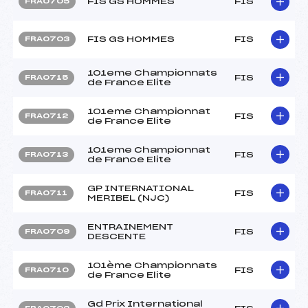
FIS GS HOMMES
FIS
FRA0705
FIS GS HOMMES
FIS
FRA0703
101eme Championnats
FIS
FRA0715
de France Elite
101eme Championnat
FIS
FRA0712
de France Elite
101eme Championnat
FIS
FRA0713
de France Elite
GP INTERNATIONAL
FIS
FRA0711
MERIBEL (NJC)
ENTRAINEMENT
FIS
FRA0709
DESCENTE
101ème Championnats
FIS
FRA0710
de France Elite
Gd Prix International