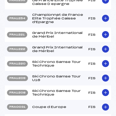
de France Elite Trophee
FIS
FRA1255
Caisse D epargne
Championnat de France
Elite Trophée Caisse
FIS
FRA1254
d'Epargne
Grand Prix International
FIS
FRA1221
de Méribel
Grand Prix International
FIS
FRA1222
de Méribel
Ski Chrono Samse Tour
FIS
FRA1220
Technique
Ski Chrono Samse Tour
FIS
FRA1209
U18
Ski Chrono Samse Tour
FIS
FRA1208
Technique
Coupe d Europe
FIS
FRA0031