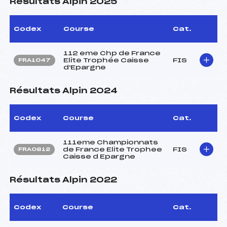
Résultats Alpin 2025
Codex
Course
Cat.
112 eme Chp de France
Elite Trophée Caisse
FIS
FRA1047
d'Epargne
Résultats Alpin 2024
Codex
Course
Cat.
111eme Championnats
de France Elite Trophee
FIS
FRA0812
Caisse d Epargne
Résultats Alpin 2022
Codex
Course
Cat.