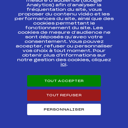
mesure d’audience (Google
FIS
FRA0417
NJC
Analytics) afin d’analyser la
fréquentation du site, vous
proposer du contenu vidéo et les
Descente Hommes
FIS
FRA0453
performances du site, ainsi que des
– NJC
cookies permettant le
fonctionnement du site. Les
Descente Hommes
cookies de mesure d’audience ne
– Championnats de
sont déposés qu’avec votre
France Elite
FIS
FRA0516
consentement. Vous pouvez
Trophée Caisse
accepter, refuser ou personnaliser
d'Epargne
vos choix à tout moment. Pour
obtenir plus d'informations sur
Entrainement
notre gestion des cookies, cliquez
Descente Hommes
ici
.
– Championnats de
FIS
FRA0515
France Elite
Trophée Caisse
d'Epargne
TOUT ACCEPTER
FIS SLALOM
FIS
FRA7062
TOUT REFUSER
HOMMES
SKI CHRONO
PERSONNALISER
NATIONAL TOUR
FIS
FRA0508
TECHNIQUE
COURCHEVEL