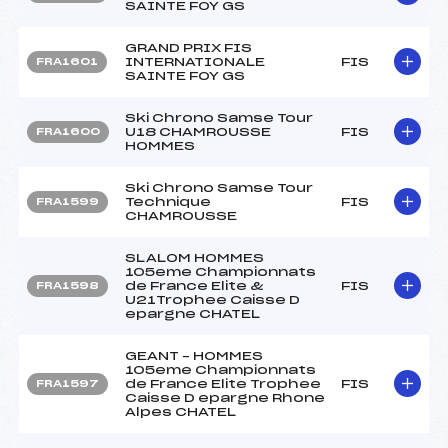
SAINTE FOY GS
GRAND PRIX FIS
INTERNATIONALE
FIS
FRA1601
SAINTE FOY GS
Ski Chrono Samse Tour
U18 CHAMROUSSE
FIS
FRA1600
HOMMES
Ski Chrono Samse Tour
Technique
FIS
FRA1599
CHAMROUSSE
SLALOM HOMMES
105eme Championnats
de France Elite &
FIS
FRA1598
U21Trophee Caisse D
epargne CHATEL
GEANT – HOMMES
105eme Championnats
de France Elite Trophee
FIS
FRA1597
Caisse D epargne Rhone
Alpes CHATEL