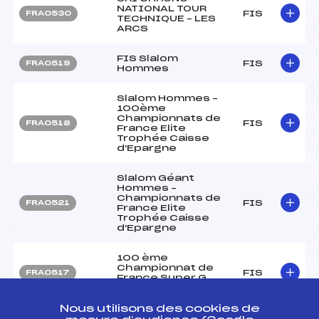
NATIONAL TOUR
FIS
FRA0530
TECHNIQUE – LES
ARCS
FIS Slalom
FIS
FRA0519
Hommes
Slalom Hommes –
100ème
Championnats de
FIS
FRA0518
France Elite
Trophée Caisse
d'Epargne
Slalom Géant
Hommes –
Championnats de
FIS
FRA0521
France Elite
Trophée Caisse
d'Epargne
100 ème
Championnat de
FIS
FRA0517
France Super G
Hommes
Nous utilisons des cookies de
Super G Hommes –