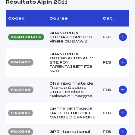
Résultats Alpin 2011
Codex
Course
Cat.
GRAND PRIX
PICCARD SPORTS
FFS
ASAM1451.FFS
Finale du B.V.A.B
GRAND PRIX
INTERNATIONAL **
STE FOY
FIS
FRA0467
TARENTAISE** FIS
NJR
Championnats de
France Cadets
FIS
FRA0466
2011 Trophée
Caisse d'Epargne
CHPTS DE FRANCE
CADETS TROPHEE
FIS
FRA0562
CAISSE D'EPARGNE
GP International
FIS
FRA0548