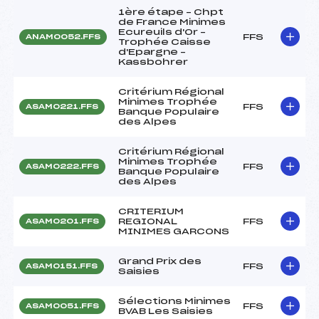
1ère étape – Chpt
de France Minimes
Ecureuils d'Or –
FFS
ANAM0052.FFS
Trophée Caisse
d'Epargne –
Kassbohrer
Critérium Régional
Minimes Trophée
FFS
ASAM0221.FFS
Banque Populaire
des Alpes
Critérium Régional
Minimes Trophée
FFS
ASAM0222.FFS
Banque Populaire
des Alpes
CRITERIUM
REGIONAL
FFS
ASAM0201.FFS
MINIMES GARCONS
Grand Prix des
FFS
ASAM0151.FFS
Saisies
Sélections Minimes
FFS
ASAM0051.FFS
BVAB Les Saisies