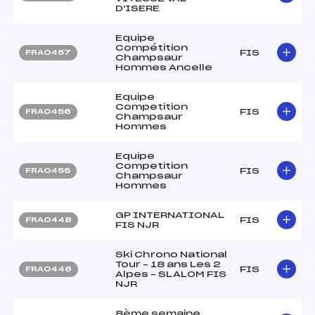
D'ISERE
Equipe
Compétition
FIS
FRA0457
Champsaur
Hommes Ancelle
Equipe
Competition
FIS
FRA0456
Champsaur
Hommes
Equipe
Competition
FIS
FRA0455
Champsaur
Hommes
GP INTERNATIONAL
FIS
FRA0448
FIS NJR
Ski Chrono National
Tour – 18 ans Les 2
FIS
FRA0446
Alpes – SLALOM FIS
NJR
8ème semaine