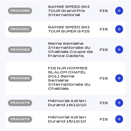
SAMSE SPEED SKI
TOUR Grand Prix
FIS
FRA0492
International
SAMSE SPEED SKI
FIS
FRA0491
TOUR SUPER G FIS
6eme Semaine
Internationale du
FIS
FRA0483
Chablais Coupe de
France Cadets
FIS NJR HOMMES
SLALOM CHATEL
2011 6eme
FIS
FRA0482
Semaine
Internationale du
Chablais
Mémorial Adrien
FIS
FRA0475
Durand 16/12/10
Mémorial Adrien
FIS
FRA0474
Durand 15/12/10