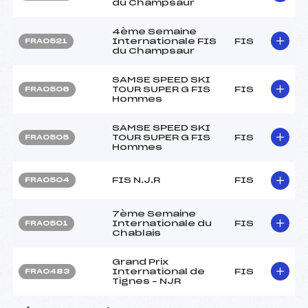
du Champsaur
4ème Semaine
Internationale FIS
FIS
FRA0521
du Champsaur
SAMSE SPEED SKI
TOUR SUPER G FIS
FIS
FRA0506
Hommes
SAMSE SPEED SKI
TOUR SUPER G FIS
FIS
FRA0505
Hommes
FIS N.J.R
FIS
FRA0504
7ème Semaine
Internationale du
FIS
FRA0501
Chablais
Grand Prix
International de
FIS
FRA0483
Tignes – NJR