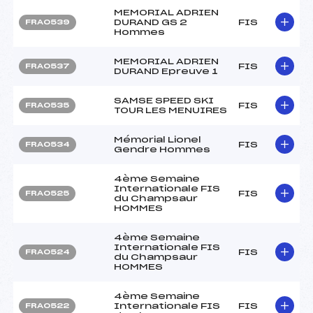
MEMORIAL ADRIEN
DURAND GS 2
FIS
FRA0539
Hommes
MEMORIAL ADRIEN
FIS
FRA0537
DURAND Epreuve 1
SAMSE SPEED SKI
FIS
FRA0535
TOUR LES MENUIRES
Mémorial Lionel
FIS
FRA0534
Gendre Hommes
4ème Semaine
Internationale FIS
FIS
FRA0525
du Champsaur
HOMMES
4ème Semaine
Internationale FIS
FIS
FRA0524
du Champsaur
HOMMES
4ème Semaine
Internationale FIS
FIS
FRA0522