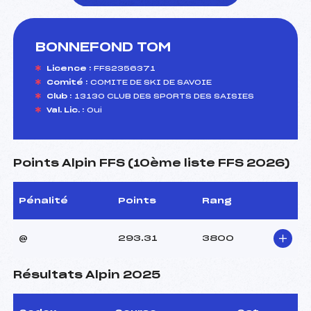
BONNEFOND TOM
foi(s) le ski
Licence :
FFS2356371
Comité :
COMITE DE SKI DE SAVOIE
Club :
13130 CLUB DES SPORTS DES SAISIES
Val. Lic. :
Oui
Points Alpin FFS (10ème liste FFS 2026)
Pénalité
Points
Rang
@
293.31
3800
Résultats Alpin 2025