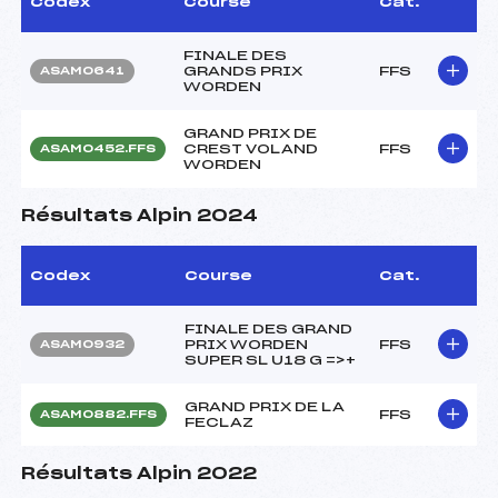
Codex
Course
Cat.
FINALE DES
GRANDS PRIX
FFS
ASAM0641
WORDEN
GRAND PRIX DE
CREST VOLAND
FFS
ASAM0452.FFS
WORDEN
Résultats Alpin 2024
Codex
Course
Cat.
FINALE DES GRAND
PRIX WORDEN
FFS
ASAM0932
SUPER SL U18 G =>+
GRAND PRIX DE LA
FFS
ASAM0882.FFS
FECLAZ
Résultats Alpin 2022