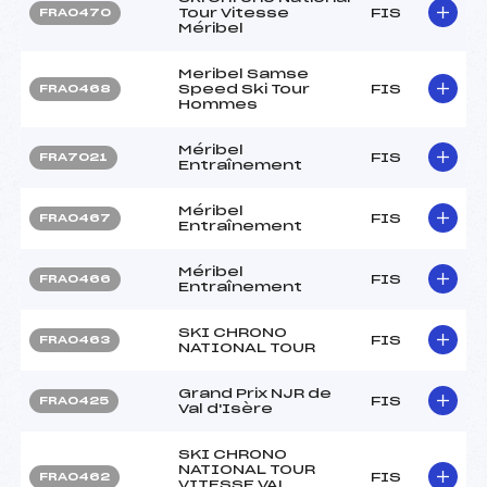
Tour Vitesse
FIS
FRA0470
Méribel
Meribel Samse
Speed Ski Tour
FIS
FRA0468
Hommes
Méribel
FIS
FRA7021
Entraînement
Méribel
FIS
FRA0467
Entraînement
Méribel
FIS
FRA0466
Entraînement
SKI CHRONO
FIS
FRA0463
NATIONAL TOUR
Grand Prix NJR de
FIS
FRA0425
Val d'Isère
SKI CHRONO
NATIONAL TOUR
FIS
FRA0462
VITESSE VAL