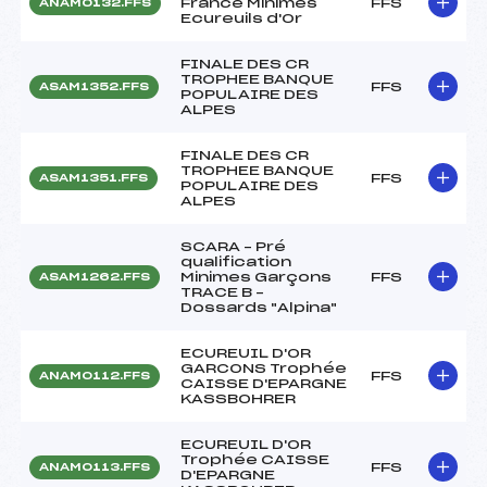
France Minimes
FFS
ANAM0132.FFS
Ecureuils d'Or
FINALE DES CR
TROPHEE BANQUE
FFS
ASAM1352.FFS
POPULAIRE DES
ALPES
FINALE DES CR
TROPHEE BANQUE
FFS
ASAM1351.FFS
POPULAIRE DES
ALPES
SCARA – Pré
qualification
Minimes Garçons
FFS
ASAM1262.FFS
TRACE B –
Dossards "Alpina"
ECUREUIL D'OR
GARCONS Trophée
FFS
ANAM0112.FFS
CAISSE D'EPARGNE
KASSBOHRER
ECUREUIL D'OR
Trophée CAISSE
FFS
ANAM0113.FFS
D'EPARGNE