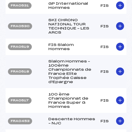
GP International
FIS
FRA0531
Hommes
SKI CHRONO
NATIONAL TOUR
FIS
FRA0530
TECHNIQUE – LES
ARCS
FIS Slalom
FIS
FRA0519
Hommes
Slalom Hommes –
100ème
Championnats de
FIS
FRA0518
France Elite
Trophée Caisse
d'Epargne
100 ème
Championnat de
FIS
FRA0517
France Super G
Hommes
Descente Hommes
FIS
FRA0453
– NJC