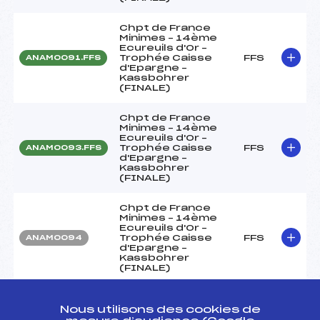
Chpt de France
Minimes – 14ème
Ecureuils d'Or –
Trophée Caisse
FFS
ANAM0091.FFS
d'Epargne –
Kassbohrer
(FINALE)
Chpt de France
Minimes – 14ème
Ecureuils d'Or –
Trophée Caisse
FFS
ANAM0093.FFS
d'Epargne –
Kassbohrer
(FINALE)
Chpt de France
Minimes – 14ème
Ecureuils d'Or –
Trophée Caisse
FFS
ANAM0094
d'Epargne –
Kassbohrer
(FINALE)
SCARA – Manche
qualification
Nous utilisons des cookies de
FFS
ASAM1266.FFS
Minimes Garçons