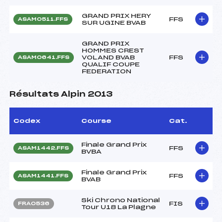
GRAND PRIX HERY
FFS
ASAM0511.FFS
SUR UGINE BVAB
GRAND PRIX
HOMMES CREST
VOLAND BVAB
FFS
ASAM0641.FFS
QUALIF COUPE
FEDERATION
Résultats Alpin 2013
Codex
Course
Cat.
Finale Grand Prix
FFS
ASAM1442.FFS
BVBA
Finale Grand Prix
FFS
ASAM1441.FFS
BVAB
Ski Chrono National
FIS
FRA0536
Tour U18 La Plagne