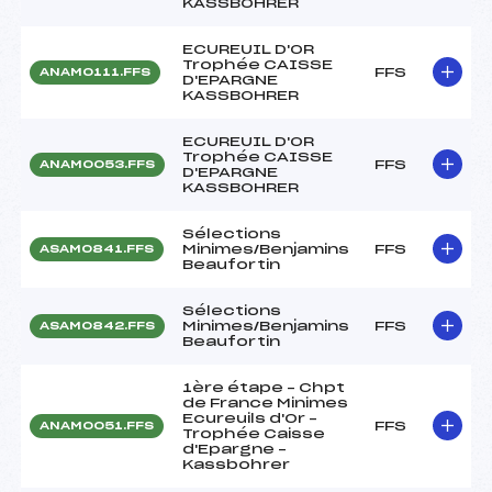
KASSBOHRER
ECUREUIL D'OR
Trophée CAISSE
FFS
ANAM0111.FFS
D'EPARGNE
KASSBOHRER
ECUREUIL D'OR
Trophée CAISSE
FFS
ANAM0053.FFS
D'EPARGNE
KASSBOHRER
Sélections
Minimes/Benjamins
FFS
ASAM0841.FFS
Beaufortin
Sélections
Minimes/Benjamins
FFS
ASAM0842.FFS
Beaufortin
1ère étape – Chpt
de France Minimes
Ecureuils d'Or –
FFS
ANAM0051.FFS
Trophée Caisse
d'Epargne –
Kassbohrer