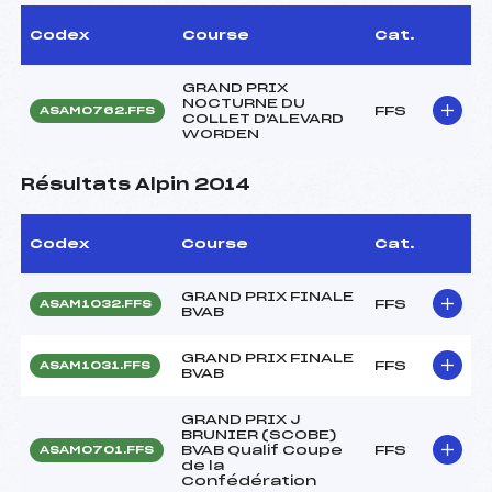
Codex
Course
Cat.
GRAND PRIX
NOCTURNE DU
FFS
ASAM0762.FFS
COLLET D'ALEVARD
WORDEN
Résultats Alpin 2014
Codex
Course
Cat.
GRAND PRIX FINALE
FFS
ASAM1032.FFS
BVAB
GRAND PRIX FINALE
FFS
ASAM1031.FFS
BVAB
GRAND PRIX J
BRUNIER (SCOBE)
BVAB Qualif Coupe
FFS
ASAM0701.FFS
de la
Confédération