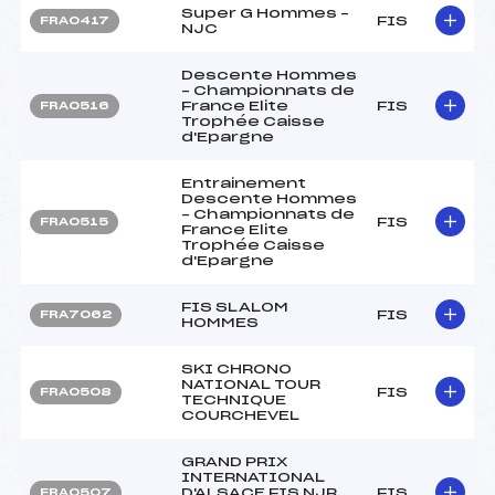
Super G Hommes –
FIS
FRA0417
NJC
Descente Hommes
– Championnats de
France Elite
FIS
FRA0516
Trophée Caisse
d'Epargne
Entrainement
Descente Hommes
– Championnats de
FIS
FRA0515
France Elite
Trophée Caisse
d'Epargne
FIS SLALOM
FIS
FRA7062
HOMMES
SKI CHRONO
NATIONAL TOUR
FIS
FRA0508
TECHNIQUE
COURCHEVEL
GRAND PRIX
INTERNATIONAL
D'ALSACE FIS NJR
FIS
FRA0507