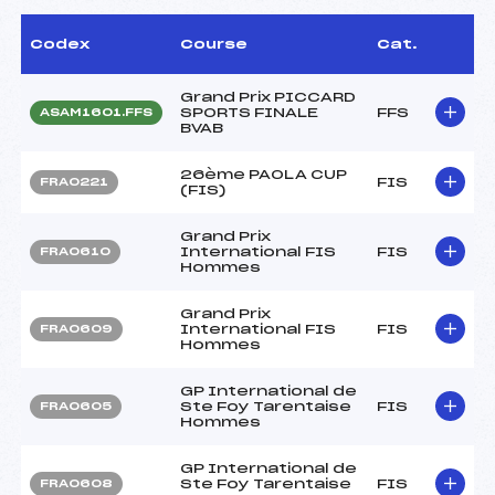
Codex
Course
Cat.
Grand Prix PICCARD
SPORTS FINALE
FFS
ASAM1601.FFS
BVAB
26ème PAOLA CUP
FIS
FRA0221
(FIS)
Grand Prix
International FIS
FIS
FRA0610
Hommes
Grand Prix
International FIS
FIS
FRA0609
Hommes
GP International de
Ste Foy Tarentaise
FIS
FRA0605
Hommes
GP International de
Ste Foy Tarentaise
FIS
FRA0608