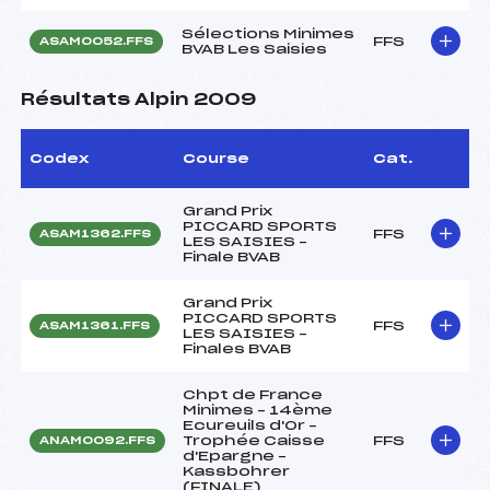
Sélections Minimes
FFS
ASAM0052.FFS
BVAB Les Saisies
Résultats Alpin 2009
Codex
Course
Cat.
Grand Prix
PICCARD SPORTS
FFS
ASAM1362.FFS
LES SAISIES –
Finale BVAB
Grand Prix
PICCARD SPORTS
FFS
ASAM1361.FFS
LES SAISIES –
Finales BVAB
Chpt de France
Minimes – 14ème
Ecureuils d'Or –
Trophée Caisse
FFS
ANAM0092.FFS
d'Epargne –
Kassbohrer
(FINALE)