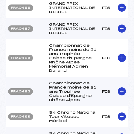
GRAND PRIX
INTERNATIONAL DE
FIS
FRA0488
RISOUL
GRAND PRIX
INTERNATIONAL DE
FIS
FRA0487
RISOUL
Championnat de
France moins de 21
ans Trophée
Caisse d'Epargne
FIS
FRA0485
Rhône Alpes
Mémorial Adrien
Durand
Championnat de
France moins de 21
ans Trophée
FIS
FRA0483
Caisse d'Epargne
Rhône Alpes
Ski Chrono National
Tour Vitesse
FIS
FRA0469
Méribel
Ski Chrono National