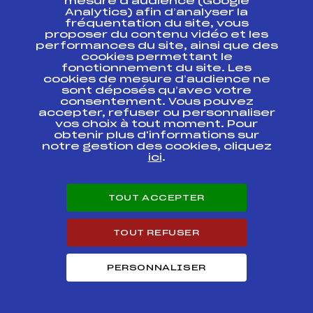
mesure d’audience (Google
Dossards "Alpina"
Analytics) afin d’analyser la
fréquentation du site, vous
proposer du contenu vidéo et les
SCARA – Pré
performances du site, ainsi que des
qualification
Minimes Garçons
FFS
cookies permettant le
ASAM1265.FFS
TRACE B –
fonctionnement du site. Les
Dossards "Alpina"
cookies de mesure d’audience ne
sont déposés qu’avec votre
consentement. Vous pouvez
Grand Prix du SKI
accepter, refuser ou personnaliser
CLUB BELLE ETOILE
FFS
ASAM1221.FFS
vos choix à tout moment. Pour
(Mémorial Jean
Brunier)
obtenir plus d'informations sur
notre gestion des cookies, cliquez
ici
.
GRAND PRIX
D'ARECHES
BEAUFORT
FFS
ASAM1141.FFS
Mémorial Pierre
TOUT ACCEPTER
BLANC
Grand Prix des
TOUT REFUSER
AILLONS Mémorial
FFS
ASAM1081.FFS
Jean-Louis
Blanchin
PERSONNALISER
Chpt de France
Minimes Ecureuils
d'Or – Trophée