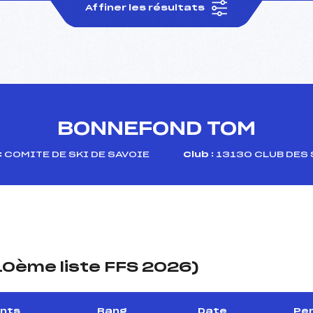
Affiner les résultats
BONNEFOND TOM
:
COMITE DE SKI DE SAVOIE
Club :
13130 CLUB DES 
(10ème liste FFS 2026)
ints
Rang
Date
Per