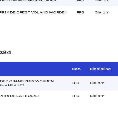
 DES GRANDS PRIX WORDEN
FFS
Slalom
PRIX DE CREST VOLAND WORDEN
FFS
Slalom
2024
Cat.
Discipline
 DES GRAND PRIX WORDEN
FFS
Slalom
L U18 G =>+
PRIX DE LA FECLAZ
FFS
Slalom