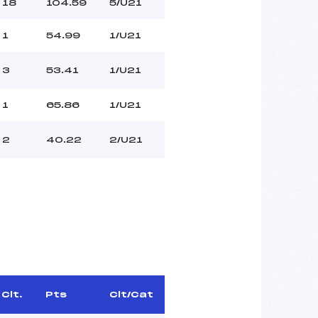
18
104.59
5/U21
1
54.99
1/U21
3
53.41
1/U21
1
65.86
1/U21
2
40.22
2/U21
Clt.
Pts
Clt/Cat