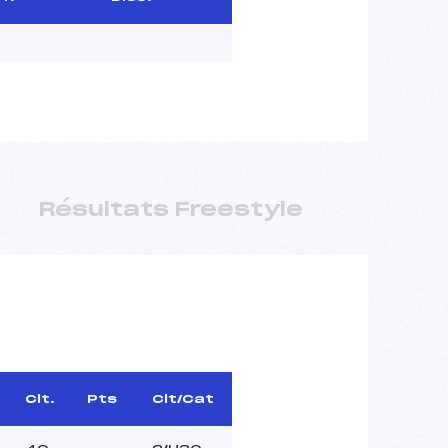
Résultats Freestyle
Clt.
Pts
Clt/Cat