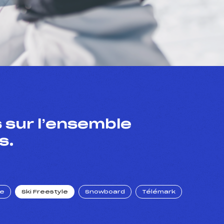
 sur l’ensemble
s.
ue
Ski Freestyle
Snowboard
Télémark