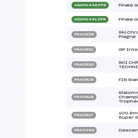
Finale 
ASAM1442.FFS
Finale 
ASAM1441.FFS
Ski Chr
FRA0536
Plagne
GP Int
FRA0531
SKI CH
FRA0530
TECHNI
FIS Sl
FRA0519
Slalom
Champio
FRA0518
Trophé
100 èm
FRA0517
Super 
Descen
FRA0453