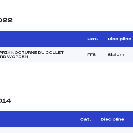
2022
Cat.
Discipline
PRIX NOCTURNE DU COLLET
FFS
Slalom
ARD WORDEN
014
Cat.
Discipline