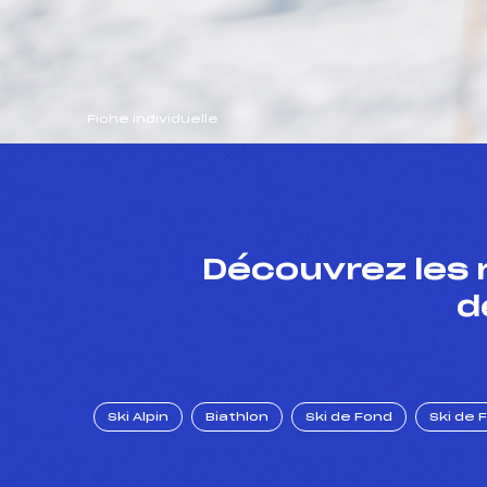
Fiche individuelle
Découvrez les 
d
Ski Alpin
Biathlon
Ski de Fond
Ski de 