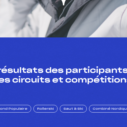
résultats des participants
es circuits et compétition
Fond Populaire
Rollerski
Saut à Ski
Combiné Nordiq