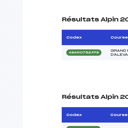
Résultats Alpin 
Codex
Course
GRAND 
ASAM0762.FFS
D'ALEV
Résultats Alpin 2
Codex
Course