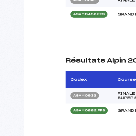
FINALE
ASAM0641
GRAND 
ASAM0452.FFS
Résultats Alpin 
Codex
Course
FINALE
ASAM0932
SUPER S
GRAND 
ASAM0882.FFS