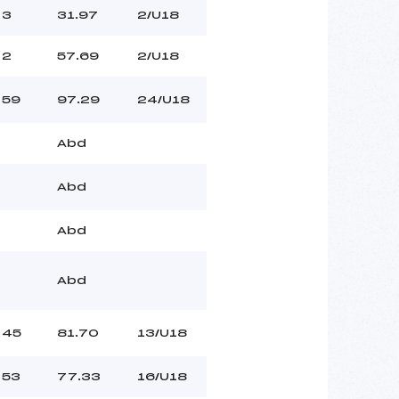
3
31.97
2/U18
2
57.69
2/U18
59
97.29
24/U18
Abd
Abd
Abd
Abd
45
81.70
13/U18
53
77.33
16/U18