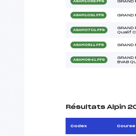
GRAND 
ASAM1032.FFS
GRAND 
ASAM1031.FFS
GRAND 
ASAM0701.FFS
Qualif 
GRAND 
ASAM0511.FFS
GRAND 
ASAM0641.FFS
BVAB Q
Résultats Alpin 2
Codex
Course