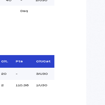
40
–
2/U30
Dsq
Clt.
Pts
Clt/Cat
20
–
3/U30
2
110.36
1/U30