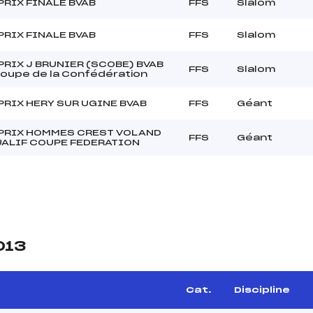
PRIX FINALE BVAB
FFS
Slalom
PRIX FINALE BVAB
FFS
Slalom
PRIX J BRUNIER (SCOBE) BVAB
FFS
Slalom
Coupe de la Confédération
PRIX HERY SUR UGINE BVAB
FFS
Géant
PRIX HOMMES CREST VOLAND
FFS
Géant
UALIF COUPE FEDERATION
013
Cat.
Discipline