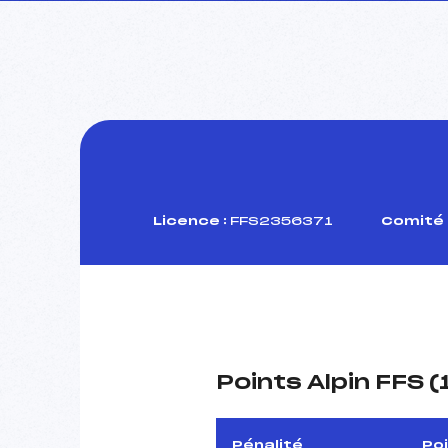
Licence :
FFS2356371
Comité 
Points Alpin FFS 
Pénalité
Po