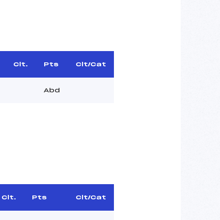
Clt.
Pts
Clt/Cat
Abd
Clt.
Pts
Clt/Cat