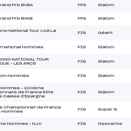
Grand Prix BVBA
FFS
Slalom
Grand Prix BVAB
FFS
Slalom
ono National Tour U18 La
FIS
Géant
ernational Hommes
FIS
Slalom
RONO NATIONAL TOUR
FIS
Slalom
QUE – LES ARCS
alom Hommes
FIS
Slalom
 Hommes – 100ème
nnats de France Elite
FIS
Slalom
e Caisse d'Epargne
e Championnat de France
FIS
Super G
G Hommes
te Hommes – NJC
FIS
Descente