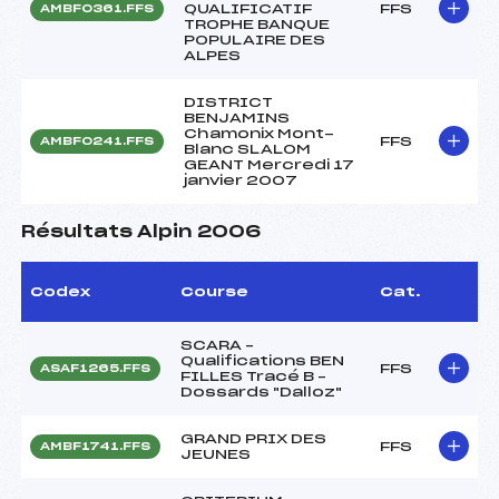
QUALIFICATIF
FFS
AMBF0361.FFS
TROPHE BANQUE
POPULAIRE DES
ALPES
DISTRICT
BENJAMINS
Chamonix Mont-
FFS
AMBF0241.FFS
Blanc SLALOM
GEANT Mercredi 17
janvier 2007
Résultats Alpin 2006
Codex
Course
Cat.
SCARA –
Qualifications BEN
FFS
ASAF1265.FFS
FILLES Tracé B –
Dossards "Dalloz"
GRAND PRIX DES
FFS
AMBF1741.FFS
JEUNES