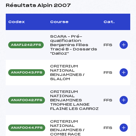
Résultats Alpin 2007
Codex
Course
Cat.
SCARA – Pré-
qualification
Benjamins Filles
FFS
ASAF1242.FFS
Tracé B – Dossards
"Dalloz"
CRITERIUM
NATIONAL
FFS
ANAF0043.FFS
BENJAMINES /
SLALOM
CRITERIUM
NATIONAL
BENJAMINES
FFS
ANAF0042.FFS
TROPHEE LANGE
FLAINE LES CARROZ
CRITERIUM
NATIONAL
FFS
ANAF0044.FFS
BENJAMINES /
COMBI RACE