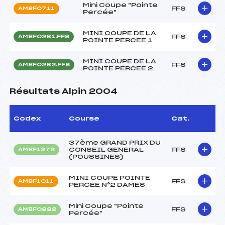
Mini Coupe "Pointe
FFS
AMBF0711
Percée"
MINI COUPE DE LA
FFS
AMBF0281.FFS
POINTE PERCEE 1
MINI COUPE DE LA
FFS
AMBF0282.FFS
POINTE PERCEE 2
Résultats Alpin 2004
Codex
Course
Cat.
37ème GRAND PRIX DU
CONSEIL GENERAL
FFS
AMBF1272
(POUSSINES)
MINI COUPE POINTE
FFS
AMBF1011
PERCEE N°2 DAMES
Mini Coupe "Pointe
FFS
AMBF0882
Percée"