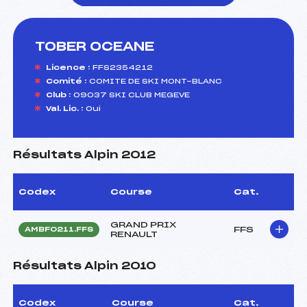
TOBER OCEANE
foi(s) le ski
Licence :
FFS2354212
Comité :
COMITE DE SKI MONT-BLANC
Club :
09037 SKI CLUB MEGEVE
Val. Lic. :
Oui
Résultats Alpin 2012
Codex
Course
Cat.
GRAND PRIX
FFS
AMBF0211.FFS
RENAULT
Résultats Alpin 2010
Codex
Course
Cat.