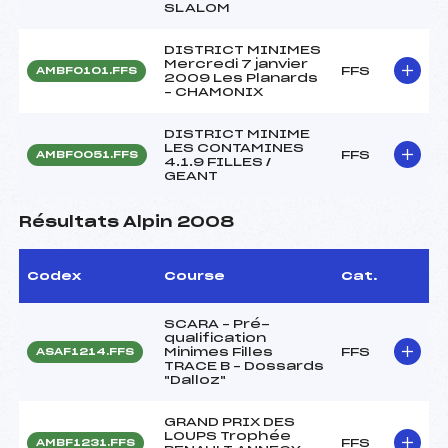
SLALOM
DISTRICT MINIMES
Mercredi 7 janvier
FFS
AMBF0101.FFS
2009 Les Planards
– CHAMONIX
DISTRICT MINIME
LES CONTAMINES
FFS
AMBF0051.FFS
4.1.9 FILLES /
GEANT
Résultats Alpin 2008
Codex
Course
Cat.
SCARA – Pré-
qualification
Minimes Filles
FFS
ASAF1214.FFS
TRACE B – Dossards
"Dalloz"
GRAND PRIX DES
LOUPS Trophée
FFS
AMBF1231.FFS