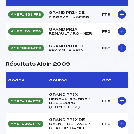
GRAND PRIX DE
FFS
AMBF1461.FFS
MEGEVE – DAMES –
GRAND PRIX
FFS
AMBF1281.FFS
RENAULT / ROHNER
GRAND PRIX DE
FFS
AMBF0501.FFS
PRAZ SUR ARLY
Résultats Alpin 2009
Codex
Course
Cat.
GRAND PRIX
RENAULT/ROHNER
FFS
AMBF1421.FFS
DES LOUPS
(COMBLOUX)
GRAND PRIX DE
SAINT-GERVAIS /
FFS
AMBF1281.FFS
SLALOM DAMES