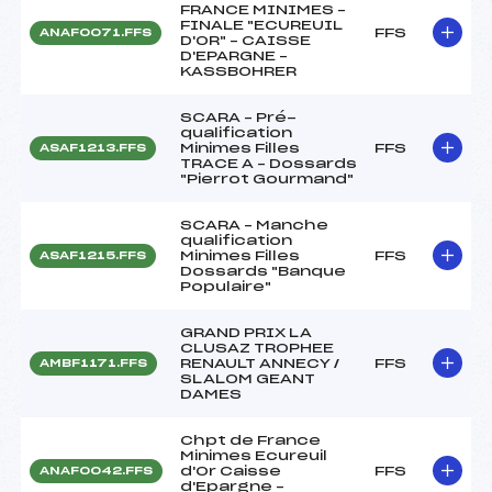
FRANCE MINIMES –
FINALE "ECUREUIL
FFS
ANAF0071.FFS
D'OR" – CAISSE
D'EPARGNE –
KASSBOHRER
SCARA – Pré-
qualification
Minimes Filles
FFS
ASAF1213.FFS
TRACE A – Dossards
"Pierrot Gourmand"
SCARA – Manche
qualification
Minimes Filles
FFS
ASAF1215.FFS
Dossards "Banque
Populaire"
GRAND PRIX LA
CLUSAZ TROPHEE
RENAULT ANNECY /
FFS
AMBF1171.FFS
SLALOM GEANT
DAMES
Chpt de France
Minimes Ecureuil
d'Or Caisse
FFS
ANAF0042.FFS
d'Epargne –