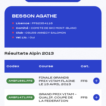
BESSON AGATHE
foi(s) le ski
Licence :
FFS2354116
Comité :
COMITE DE SKI MONT-BLANC
Club :
09159 ANNECY SALOMON
Val. Lic. :
Oui
Résultats Alpin 2013
Codex
Course
Cat.
FINALE GRANDS
PRIX VITAM FLAINE
FFS
AMBF1661.FFS
LE 13 AVRIL 2013
GRAND PRIX VITAM –
QUALIF. COUPE DE
FFS
AMBF1471.FFS
LA FEDERATION