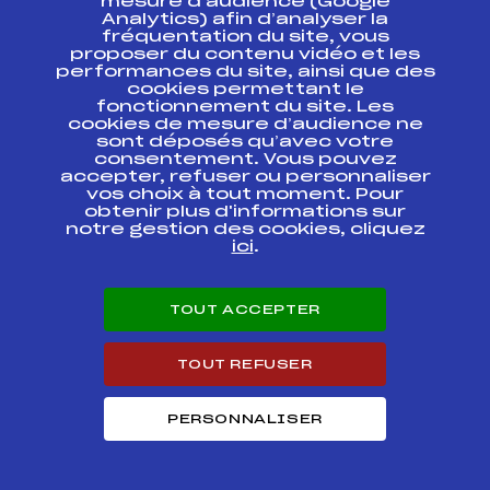
mesure d’audience (Google
Analytics) afin d’analyser la
MINI COUPE
fréquentation du site, vous
POUSSINS DU
proposer du contenu vidéo et les
FFS
AMBF0271.FFS
MERCREDI 09
performances du site, ainsi que des
FEVRIER 2005
cookies permettant le
fonctionnement du site. Les
cookies de mesure d’audience ne
Trophée Emmental
FFS
AMBF0071.FFS
sont déposés qu’avec votre
de Savoie
consentement. Vous pouvez
accepter, refuser ou personnaliser
Résultats Alpin 2004
vos choix à tout moment. Pour
obtenir plus d'informations sur
notre gestion des cookies, cliquez
ici
.
Codex
Course
Cat.
FINALE MINI-COUPE
TOUT ACCEPTER
POUSSINS GEANT 1
FFS
AMBF1301
DISTRICT ARAVIS
TOUT REFUSER
37ème GRAND PRIX DU
CONSEIL GENERAL
FFS
AMBF1272
(POUSSINES)
PERSONNALISER
GRAND PRIX DES
JEUNES DE SAINT
FFS
AMBF1191
GERVAIS