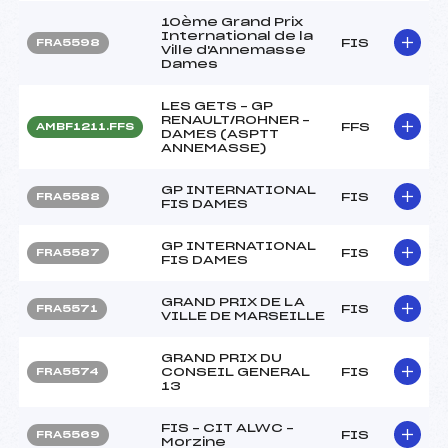
10ème Grand Prix
International de la
FIS
FRA5598
Ville d'Annemasse
Dames
LES GETS – GP
RENAULT/ROHNER –
FFS
AMBF1211.FFS
DAMES (ASPTT
ANNEMASSE)
GP INTERNATIONAL
FIS
FRA5588
FIS DAMES
GP INTERNATIONAL
FIS
FRA5587
FIS DAMES
GRAND PRIX DE LA
FIS
FRA5571
VILLE DE MARSEILLE
GRAND PRIX DU
CONSEIL GENERAL
FIS
FRA5574
13
FIS – CIT ALWC –
FIS
FRA5569
Morzine