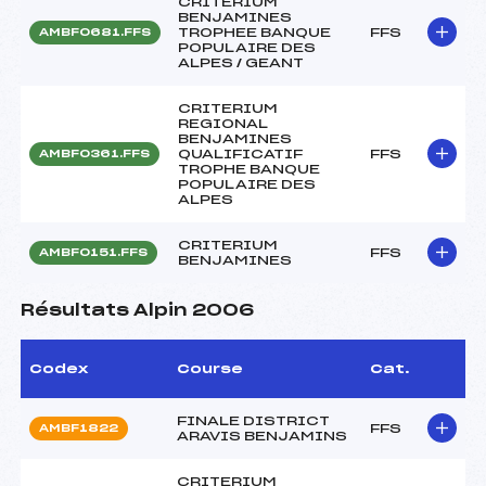
CRITERIUM
BENJAMINES
TROPHEE BANQUE
FFS
AMBF0681.FFS
POPULAIRE DES
ALPES / GEANT
CRITERIUM
REGIONAL
BENJAMINES
QUALIFICATIF
FFS
AMBF0361.FFS
TROPHE BANQUE
POPULAIRE DES
ALPES
CRITERIUM
FFS
AMBF0151.FFS
BENJAMINES
Résultats Alpin 2006
Codex
Course
Cat.
FINALE DISTRICT
FFS
AMBF1822
ARAVIS BENJAMINS
CRITERIUM