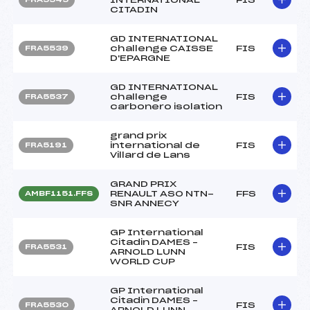
CITADIN
GD INTERNATIONAL
challenge CAISSE
FIS
FRA5539
D'EPARGNE
GD INTERNATIONAL
challenge
FIS
FRA5537
carbonero isolation
grand prix
international de
FIS
FRA5191
Villard de Lans
GRAND PRIX
RENAULT ASO NTN-
FFS
AMBF1151.FFS
SNR ANNECY
GP International
Citadin DAMES –
FIS
FRA5531
ARNOLD LUNN
WORLD CUP
GP International
Citadin DAMES –
FIS
FRA5530
ARNOLD LUNN