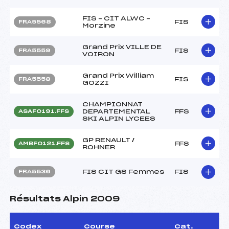
FIS – CIT ALWC –
FIS
FRA5568
Morzine
Grand Prix VILLE DE
FIS
FRA5559
VOIRON
Grand Prix William
FIS
FRA5558
GOZZI
CHAMPIONNAT
DEPARTEMENTAL
FFS
ASAF0191.FFS
SKI ALPIN LYCEES
GP RENAULT /
FFS
AMBF0121.FFS
ROHNER
FIS CIT GS Femmes
FIS
FRA5536
Résultats Alpin 2009
Codex
Course
Cat.