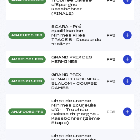
Trophée Caisse
FFS
ANAF0093.FFS
d'Epargne –
Kassbohrer
(FINALE)
SCARA – Pré
qualification
Minimes Filles
FFS
ASAF1265.FFS
TRACE B – Dossards
"Dalloz"
GRAND PRIX DES
FFS
AMBF1091.FFS
HERMINES
GRAND PRIX
RENAULT / ROHNER –
FFS
AMBF1211.FFS
SLALOM – COURSE
DAMES
Chpt de France
Minimes Ecureuils
d'Or – Trophée
FFS
ANAF0052.FFS
Caisse d'Epargne –
Kassbohrer (2ème
Etape)
Chpt de France