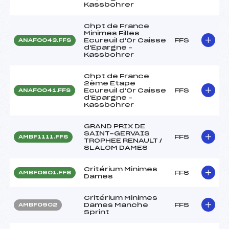
Kassbohrer
Chpt de France
Minimes Filles
Ecureuil d'Or Caisse
FFS
ANAF0043.FFS
d'Epargne –
Kassbohrer
Chpt de France
2ème Etape
Ecureuil d'Or Caisse
FFS
ANAF0041.FFS
d'Epargne –
Kassbohrer
GRAND PRIX DE
SAINT-GERVAIS
FFS
AMBF1111.FFS
TROPHEE RENAULT /
SLALOM DAMES
Critérium Minimes
FFS
AMBF0901.FFS
Dames
Critérium Minimes
Dames Manche
FFS
AMBF0902
Sprint