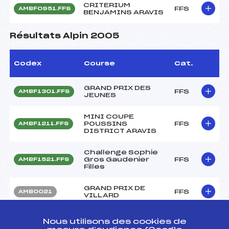
CRITERIUM
FFS
AMBF0951.FFS
BENJAMINS ARAVIS
Résultats Alpin 2005
Codex
Course
Cat.
GRAND PRIX DES
FFS
AMBF1301.FFS
JEUNES
MINI COUPE
POUSSINS
FFS
AMBF1211.FFS
DISTRICT ARAVIS
Challenge Sophie
Gros Gaudenier
FFS
AMBF1521.FFS
Filles
GRAND PRIX DE
FFS
AMB0021
VILLARD
GRAND PRIX DE
FFS
AMBF0911.FFS
Nous utilisons des cookies de
BONNEVILLE