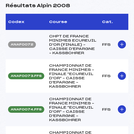
Résultats Alpin 2008
Codex
Course
Cat.
CHPT DE FRANCE
MINIMES ECUREUIL
D'OR (FINALE) –
FFS
ANAF0072
CAISSE D'EPARGNE
– KASSBOHRER
CHAMPIONNAT DE
FRANCE MINIMES –
FINALE "ECUREUIL
FFS
ANAF0073.FFS
D'OR" – CAISSE
D'EPARGNE –
KASSBOHRER
CHAMPIONNAT DE
FRANCE MINIMES –
FINALE "ECUREUIL
FFS
ANAF0074.FFS
D'OR" – CAISSE
D'EPARGNE –
KASSBOHRER
CHAMPIONNAT DE