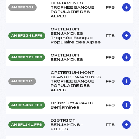
BENJAMINES
TROPHEE BANQUE
FFS
AMBF2361
POPULAIRE DES
ALPES
CRITERIUM
BENJAMINES
FFS
AMBF2341.FFS
Trophée Banque
Populaire des Alpes
CRITERIUM
FFS
AMBF2321.FFS
BENJAMINES
CRITERIUM MONT
BLANC BENJAMINES
TROPHEE BANQUE
FFS
AMBF2311
POPULAIRE DES
ALPES
Criterium ARAVIS
FFS
AMBF1451.FFS
Benjamines
DISTRICT
BENJAMINS –
FFS
AMBF1141.FFS
FILLES