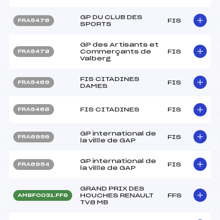
GP DU CLUB DES
FIS
FRA5476
SPORTS
GP des Artisants et
Commerçants de
FIS
FRA5478
Valberg
FIS CITADINES
FIS
FRA5469
DAMES
FIS CITADINES
FIS
FRA5468
GP international de
FIS
FRA6956
la villle de GAP
GP international de
FIS
FRA6954
la villle de GAP
GRAND PRIX DES
HOUCHES RENAULT
FFS
AMBF0031.FFS
TV8 MB