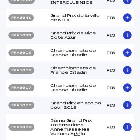
FIS
FRA0686
INTERCLUB NICE
Grand Prix de la ville
FIS
FRA5641
de NICE
Grand Prix de Nice
FIS
FRA5639
Cote Azur
Championnats de
FIS
FRA5609
France Citadin
Championnats de
FIS
FRA5608
France Citadin
Championnats de
FIS
FRA5607
France Citadin
Grand Pirx en action
FIS
FRA5606
pour 2018
2ème Grand Prix
International
FIS
FRA5600
Annemasse les
Voirons Agglo