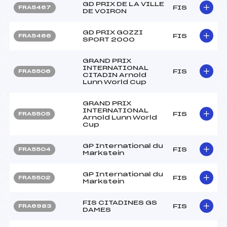
GD PRIX DE LA VILLE
FIS
FRA5467
DE VOIRON
GD PRIX GOZZI
FIS
FRA5466
SPORT 2000
GRAND PRIX
INTERNATIONAL
FIS
FRA5506
CITADIN Arnold
Lunn World Cup
GRAND PRIX
INTERNATIONAL
FIS
FRA5505
Arnold Lunn World
Cup
GP International du
FIS
FRA5504
Markstein
GP International du
FIS
FRA5502
Markstein
FIS CITADINES GS
FIS
FRA6983
DAMES