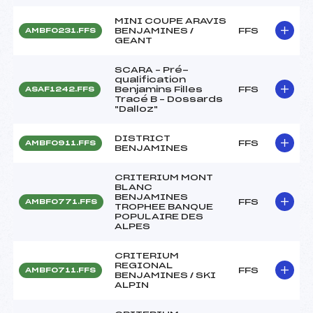
MINI COUPE ARAVIS
BENJAMINES /
FFS
AMBF0231.FFS
GEANT
SCARA – Pré-
qualification
Benjamins Filles
FFS
ASAF1242.FFS
Tracé B – Dossards
"Dalloz"
DISTRICT
FFS
AMBF0911.FFS
BENJAMINES
CRITERIUM MONT
BLANC
BENJAMINES
FFS
AMBF0771.FFS
TROPHEE BANQUE
POPULAIRE DES
ALPES
CRITERIUM
REGIONAL
FFS
AMBF0711.FFS
BENJAMINES / SKI
ALPIN