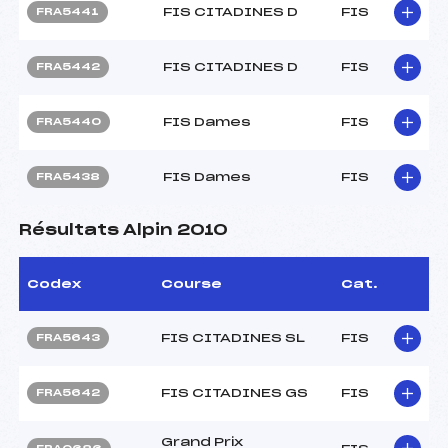
FIS CITADINES D
FIS
FRA5441
FIS CITADINES D
FIS
FRA5442
FIS Dames
FIS
FRA5440
FIS Dames
FIS
FRA5438
Résultats Alpin 2010
Codex
Course
Cat.
FIS CITADINES SL
FIS
FRA5643
FIS CITADINES GS
FIS
FRA5642
Grand Prix