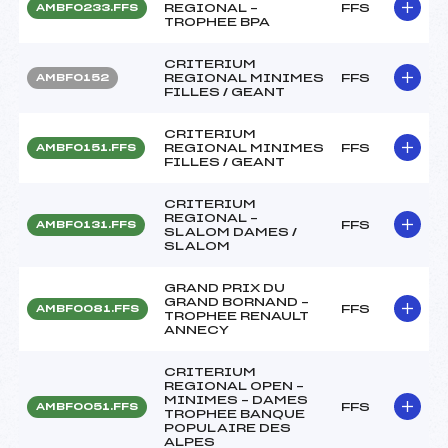
REGIONAL –
FFS
AMBF0233.FFS
TROPHEE BPA
CRITERIUM
REGIONAL MINIMES
FFS
AMBF0152
FILLES / GEANT
CRITERIUM
REGIONAL MINIMES
FFS
AMBF0151.FFS
FILLES / GEANT
CRITERIUM
REGIONAL –
FFS
AMBF0131.FFS
SLALOM DAMES /
SLALOM
GRAND PRIX DU
GRAND BORNAND –
FFS
AMBF0081.FFS
TROPHEE RENAULT
ANNECY
CRITERIUM
REGIONAL OPEN –
MINIMES – DAMES
FFS
AMBF0051.FFS
TROPHEE BANQUE
POPULAIRE DES
ALPES