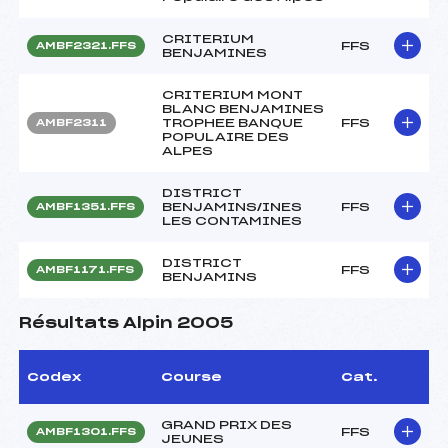
CRITERIUM
FFS
AMBF2321.FFS
BENJAMINES
CRITERIUM MONT
BLANC BENJAMINES
TROPHEE BANQUE
FFS
AMBF2311
POPULAIRE DES
ALPES
DISTRICT
BENJAMINS/INES
FFS
AMBF1351.FFS
LES CONTAMINES
DISTRICT
FFS
AMBF1171.FFS
BENJAMINS
Résultats Alpin 2005
Codex
Course
Cat.
GRAND PRIX DES
FFS
AMBF1301.FFS
JEUNES