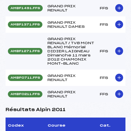
GRAND PRIX
FFS
AMBF1491.FFS
RENAULT
GRAND PRIX
FFS
AMBF1371.FFS
RENAULT DAMES
GRAND PRIX
RENAULT / TV8 MONT
BLANC Mémorial
DIDIER LAIGNEAU
FFS
AMBF1271.FFS
Dimanche 11 mars
2012 CHAMONIX
MONT-BLANC
GRAND PRIX
FFS
AMBF0711.FFS
RENAULT
GRAND PRIX
FFS
AMBF0211.FFS
RENAULT
Résultats Alpin 2011
Codex
Course
Cat.