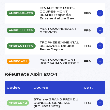
FINALE DES MINI-
COUPES MONT
FFS
AMBF1131.FFS
BLANC Trophée
Emmental de Sav
MINI COUPE SAINT-
FFS
AMBF1111.FFS
GERVAIS
TROPHEE EMMENTAL
DE SAVOIE Coupe
FFS
AMBF1051.FFS
René Dayve
MINI COUPE MONT
FFS
AMBF0491
JOLY VARAN CHEDDE
Résultats Alpin 2004
Codex
Course
Cat.
37ème GRAND PRIX DU
CONSEIL GENERAL
FFS
AMBF1272
(POUSSINES)