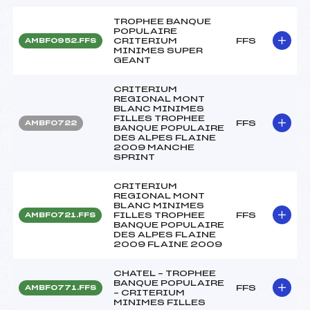
TROPHEE BANQUE
POPULAIRE
CRITERIUM
FFS
AMBF0952.FFS
MINIMES SUPER
GEANT
CRITERIUM
REGIONAL MONT
BLANC MINIMES
FILLES TROPHEE
FFS
AMBF0722
BANQUE POPULAIRE
DES ALPES FLAINE
2009 MANCHE
SPRINT
CRITERIUM
REGIONAL MONT
BLANC MINIMES
FILLES TROPHEE
FFS
AMBF0721.FFS
BANQUE POPULAIRE
DES ALPES FLAINE
2009 FLAINE 2009
CHATEL – TROPHEE
BANQUE POPULAIRE
FFS
AMBF0771.FFS
– CRITERIUM
MINIMES FILLES