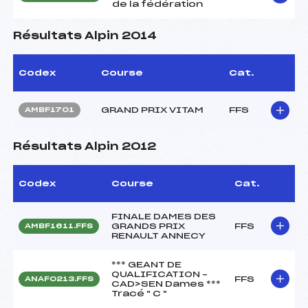
de la fédération
Résultats Alpin 2014
Codex
Course
Cat.
GRAND PRIX VITAM
FFS
AMBF1701
Résultats Alpin 2012
Codex
Course
Cat.
FINALE DAMES DES
GRANDS PRIX
FFS
AMBF1611.FFS
RENAULT ANNECY
*** GEANT DE
QUALIFICATION –
FFS
ANAF0213.FFS
CAD>SEN Dames ***
Tracé " C "