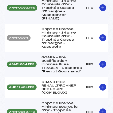
Minimes – 14ème
Ecureuils d'Or –
Trophée Caisse
FFS
ANAF0093.FFS
d'Epargne –
Kassbohrer
(FINALE)
Chpt de France
Minimes – 14ème
Ecureuils d'Or –
FFS
ANAF0094
Trophée Caisse
d'Epargne –
Kassbohr
SCARA – Pré
qualification
Minimes Filles
FFS
ASAF1264.FFS
TRACE A – Dossards
"Pierrot Gourmand"
GRAND PRIX
RENAULT/ROHNER
FFS
AMBF1421.FFS
DES LOUPS
(COMBLOUX)
Chpt de France
Minimes Ecureuils
d'Or – Trophée
FFS
ANAF0052.FFS