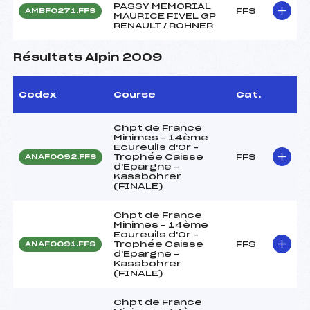
PASSY MEMORIAL
FFS
AMBF0271.FFS
MAURICE FIVEL GP
RENAULT / ROHNER
Résultats Alpin 2009
Codex
Course
Cat.
Chpt de France
Minimes – 14ème
Ecureuils d'Or –
Trophée Caisse
FFS
ANAF0092.FFS
d'Epargne –
Kassbohrer
(FINALE)
Chpt de France
Minimes – 14ème
Ecureuils d'Or –
Trophée Caisse
FFS
ANAF0091.FFS
d'Epargne –
Kassbohrer
(FINALE)
Chpt de France