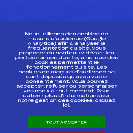
CONTACT
Nous utilisons des cookies de
ESPACE PRESSE
mesure d’audience (Google
Analytics) afin d’analyser la
fréquentation du site, vous
Ressources
proposer du contenu vidéo et les
performances du site, ainsi que des
Pass’Neige
cookies permettant le
Projet sportif fédéral
fonctionnement du site. Les
cookies de mesure d’audience ne
Projet de performance fédéral
sont déposés qu’avec votre
Antidopage
consentement. Vous pouvez
Pôle Développement, Formation, Suivi
accepter, refuser ou personnaliser
Scientifique
vos choix à tout moment. Pour
Listes ministérielles
obtenir plus d'informations sur
notre gestion des cookies, cliquez
Pôle vie de l’athlète
ici
.
Enseignement professionnel
Informatique et chronométrage
Circuits
TOUT ACCEPTER
Carrières