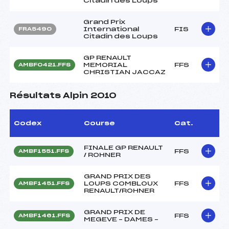
Citadin des Loups
Grand Prix
International
FIS
FRA5490
Citadin des Loups
GP RENAULT
MEMORIAL
FFS
AMBF0421.FFS
CHRISTIAN JACCAZ
Résultats Alpin 2010
Codex
Course
Cat.
FINALE GP RENAULT
FFS
AMBF1551.FFS
/ ROHNER
GRAND PRIX DES
LOUPS COMBLOUX
FFS
AMBF1451.FFS
RENAULT/ROHNER
GRAND PRIX DE
FFS
AMBF1461.FFS
MEGEVE – DAMES –