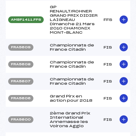
GP
RENAULT/ROHNER
GRAND PRIX DIDIER
LAIGNEAU
FFS
AMBF1411.FFS
Dimanche 21 Mars
2010 CHAMONIX
MONT-BLANC
Championnats de
FIS
FRA5609
France Citadin
Championnats de
FIS
FRA5608
France Citadin
Championnats de
FIS
FRA5607
France Citadin
Grand Pirx en
FIS
FRA5606
action pour 2018
2ème Grand Prix
International
FIS
FRA5600
Annemasse les
Voirons Agglo