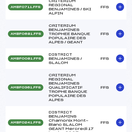
CRITERIUM
REGIONAL
FFS
AMBF0711.FFS
BENJAMINES / SKI
ALPIN
CRITERIUM
BENJAMINES
TROPHEE BANQUE
FFS
AMBF0681.FFS
POPULAIRE DES
ALPES / GEANT
DISTRICT
BENJAMINES /
FFS
AMBF0081.FFS
SLALOM
CRITERIUM
REGIONAL
BENJAMINES
QUALIFICATIF
FFS
AMBF0361.FFS
TROPHE BANQUE
POPULAIRE DES
ALPES
DISTRICT
BENJAMINS
Chamonix Mont-
FFS
AMBF0241.FFS
Blanc SLALOM
GEANT Mercredi 17