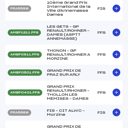
10ème Grand Prix
International de la
FIS
FRA5598
Ville d'Annemasse
Dames
LES GETS – GP
RENAULT/ROHNER –
FFS
AMBF1211.FFS
DAMES (ASPTT
ANNEMASSE)
THONON – GP
RENAULT/ROHNER A
FFS
AMBF0911.FFS
MORZINE
GRAND PRIX DE
FFS
AMBF0501.FFS
PRAZ SUR ARLY
GRAND PRIX
RENAULT/RHONER –
FFS
AMBF0401.FFS
THOLLON LES
MEMISES – DAMES
FIS – CIT ALWC –
FIS
FRA5568
Morzine
GRAND PRIX DE