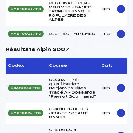
REGIONAL OPEN –
MINIMES – DAMES
FFS
AMBF0051.FFS
TROPHEE BANQUE
POPULAIRE DES
ALPES
DISTRICT MINIMES
FFS
AMBF0031.FFS
Résultats Alpin 2007
Codex
Course
Cat.
SCARA – Pré-
qualification
Benjamins Filles
FFS
ASAF1241.FFS
Tracé A – Dossards
"Pierrot Gourmand"
GRAND PRIX DES
JEUNES / GEANT
FFS
AMBF0221.FFS
DAMES
CRITERIUM