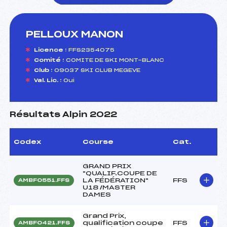
PELLOUX MANON
foi(s) le ski
Licence :
FFS2354075
Comité :
COMITE DE SKI MONT-BLANC
Club :
09037 SKI CLUB MEGEVE
Val. Lic. :
Oui
Résultats Alpin 2022
Codex
Course
Cat.
GRAND PRIX
"QUALIF.COUPE DE
LA FÉDÉRATION"
FFS
AMBF0551.FFS
U18 /MASTER
DAMES
Grand Prix,
qualification coupe
FFS
AMBF0421.FFS