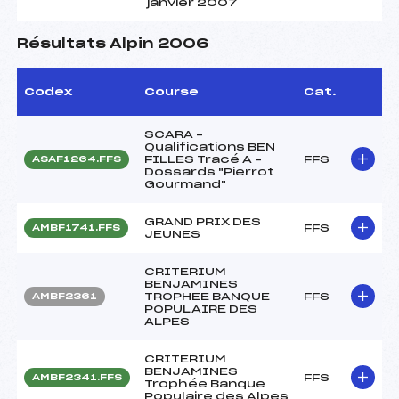
janvier 2007
Résultats Alpin 2006
Codex
Course
Cat.
SCARA –
Qualifications BEN
FILLES Tracé A –
FFS
ASAF1264.FFS
Dossards "Pierrot
Gourmand"
GRAND PRIX DES
FFS
AMBF1741.FFS
JEUNES
CRITERIUM
BENJAMINES
TROPHEE BANQUE
FFS
AMBF2361
POPULAIRE DES
ALPES
CRITERIUM
BENJAMINES
FFS
AMBF2341.FFS
Trophée Banque
Populaire des Alpes