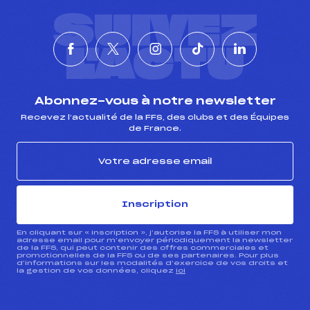
SUIVEZ
L'ACTU
Abonnez-vous à notre newsletter
Recevez l’actualité de la FFS, des clubs et des Équipes
de France.
Inscription
En cliquant sur « inscription », j’autorise la FFS à utiliser mon
adresse email pour m’envoyer périodiquement la newsletter
de la FFS, qui peut contenir des offres commerciales et
promotionnelles de la FFS ou de ses partenaires. Pour plus
d’informations sur les modalités d’exercice de vos droits et
la gestion de vos données, cliquez
ici