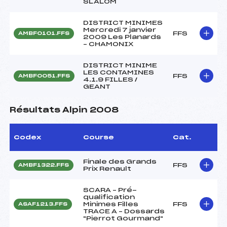
SLALOM
DISTRICT MINIMES
Mercredi 7 janvier
FFS
AMBF0101.FFS
2009 Les Planards
– CHAMONIX
DISTRICT MINIME
LES CONTAMINES
FFS
AMBF0051.FFS
4.1.9 FILLES /
GEANT
Résultats Alpin 2008
Codex
Course
Cat.
Finale des Grands
FFS
AMBF1322.FFS
Prix Renault
SCARA – Pré-
qualification
Minimes Filles
FFS
ASAF1213.FFS
TRACE A – Dossards
"Pierrot Gourmand"