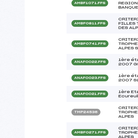
REGION
AMBF1071.FFS
BANQUE
CRITER
FILLES
AMBF0811.FFS
DES AL
CRITER
TROPHE
AMBF0741.FFS
ALPES 
1ère ét
ANAF0022.FFS
2007 G
1ère ét
ANAF0023.FFS
2007 S
1ère Et
ANAF0021.FFS
Ecureuil
CRITER
TROPHE
TMP24536
ALPES
CRITER
TROPHE
AMBF0271.FFS
ALPES