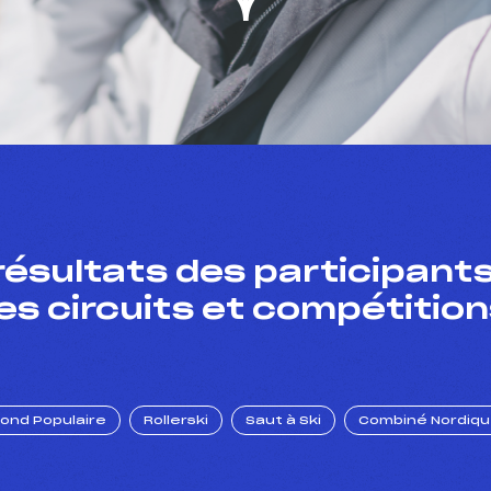
résultats des participants
es circuits et compétition
Fond Populaire
Rollerski
Saut à Ski
Combiné Nordiq