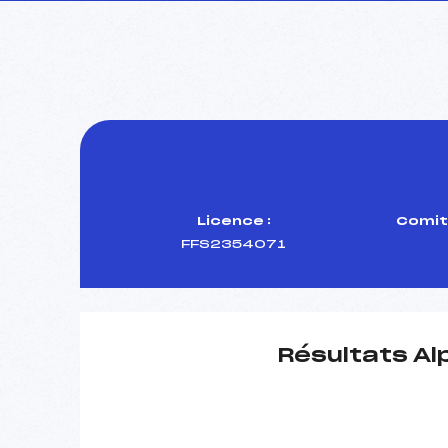
Licence :
Comit
FFS2354071
Résultats Al