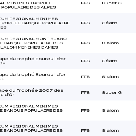
AL MINIMES TROPHEE
FFS
Super G
 POPULAIRE DES ALPES
IUM REGIONAL MINIMES
 TROPHEE BANQUE POPULAIRE
FFS
Géant
PES
IUM REGIONAL MONT BLANC
E BANQUE POPULAIRE DES
FFS
Slalom
SLALOM MINIMES DAMES
ape du trophé Ecureuil d'or
FFS
Géant
SF
ape du trophé Ecureuil d'or
FFS
Slalom
LF
ape du Trophée 2007 des
FFS
Super G
s d'Or
IUM REGIONAL MINIMES
E BANQUE POPULAIRE DES
FFS
Slalom
IUM REGIONAL MINIMES
E BANQUE POPULAIRE DES
FFS
Slalom