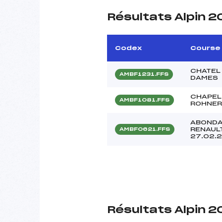
Résultats Alpin 2
Codex
Course
CHATEL 
AMBF1231.FFS
DAMES
CHAPELL
AMBF1081.FFS
ROHNER
ABONDA
RENAULT
AMBF0621.FFS
27.02.
Résultats Alpin 