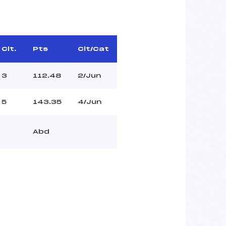
Clt.
Pts
Clt/Cat
3
112.48
2/Jun
5
143.35
4/Jun
Abd