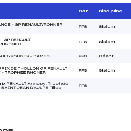
Cat.
Discipline
NCE – GP RENAULT/ROHNER
FFS
Slalom
– GP RENAULT
FFS
Slalom
/ROHNER
AULT/ROHNER – DAMES
FFS
Géant
PRIX DE THOLLON GP RENAULT
FFS
Slalom
 – TROPHEE RHONER
rix RENAULT Annecy, Trophée
FFS
SAINT JEAN D'AULPS Filles