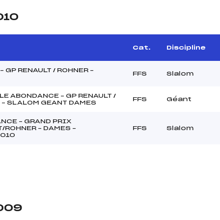
010
Cat.
Discipline
– GP RENAULT / ROHNER –
FFS
Slalom
E ABONDANCE – GP RENAULT /
FFS
Géant
 – SLALOM GEANT DAMES
NCE – GRAND PRIX
/ROHNER – DAMES –
FFS
Slalom
2010
2009