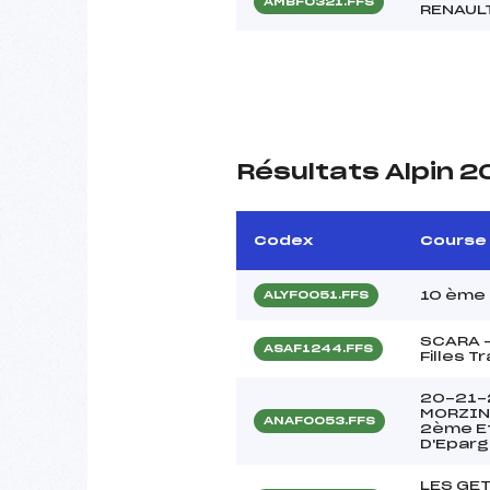
AMBF0321.FFS
RENAUL
Résultats Alpin 
Codex
Course
10 ème 
ALYF0051.FFS
SCARA –
ASAF1244.FFS
Filles T
20-21-
MORZINE
ANAF0053.FFS
2ème Et
D'Epar
LES GE