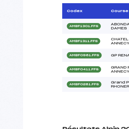
Codex
Course
ABONDA
AMBF1301.FFS
DAMES
CHATEL 
AMBF1311.FFS
ANNECY
GP REN
AMBF0961.FFS
GRAND 
AMBF0411.FFS
ANNECY
Grand P
AMBF0261.FFS
RHONER 