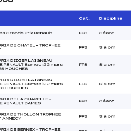
2008
Cat.
Discipline
des Grands Prix Renault
FFS
Géant
RIX DE CHATEL – TROPHEE
FFS
Slalom
T
PRIX DIDIER LAIGNEAU
E RENAULT Samedi 22 mars
FFS
Slalom
ES HOUCHES
PRIX DIDIER LAIGNEAU
E RENAULT Samedi 22 mars
FFS
Slalom
ES HOUCHES
RIX DE LA CHAPELLE –
FFS
Géant
E RENAULT DAMES
PRIX DE THOLLON TROPHEE
FFS
Slalom
T ANNECY
RIX DE BERNEX – TROPHEE