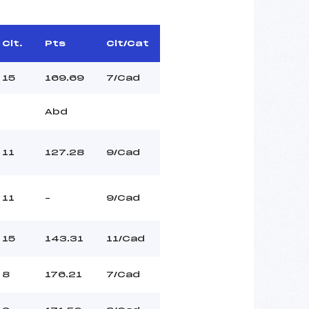
Clt.
Pts
Clt/Cat
15
169.69
7/Cad
Abd
11
127.28
9/Cad
11
–
9/Cad
15
143.31
11/Cad
8
176.21
7/Cad