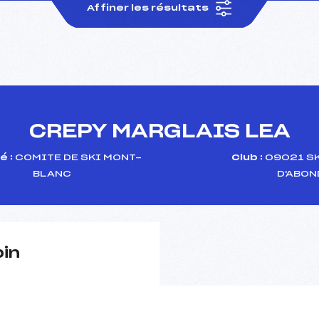
Affiner les résultats
CREPY MARGLAIS LEA
é :
COMITE DE SKI MONT-
Club :
09021 SK
BLANC
D'ABO
pin