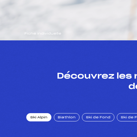
Fiche individuelle
Découvrez les 
d
Ski Alpin
Biathlon
Ski de Fond
Ski de 