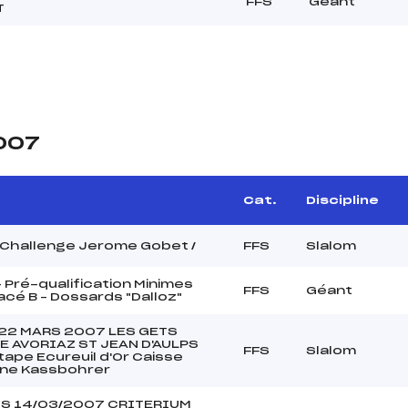
FFS
Géant
T
2007
Cat.
Discipline
Challenge Jerome Gobet /
FFS
Slalom
 Pré-qualification Minimes
FFS
Géant
racé B – Dossards "Dalloz"
22 MARS 2007 LES GETS
 AVORIAZ ST JEAN D'AULPS
FFS
Slalom
ape Ecureuil d'Or Caisse
gne Kassbohrer
TS 14/03/2007 CRITERIUM