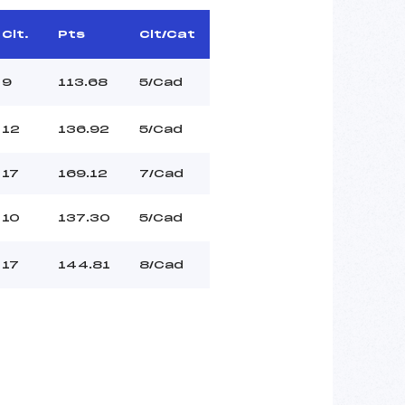
Clt.
Pts
Clt/Cat
9
113.68
5/Cad
12
136.92
5/Cad
17
169.12
7/Cad
10
137.30
5/Cad
17
144.81
8/Cad