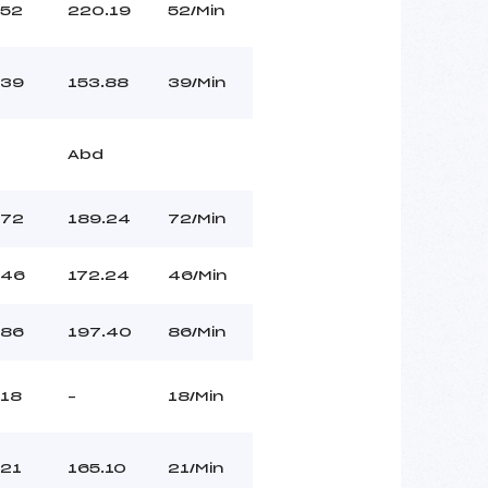
52
220.19
52/Min
39
153.88
39/Min
Abd
72
189.24
72/Min
46
172.24
46/Min
86
197.40
86/Min
18
–
18/Min
21
165.10
21/Min