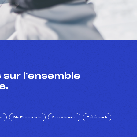
 sur l’ensemble
s.
ue
Ski Freestyle
Snowboard
Télémark