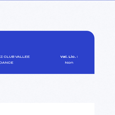
I CLUB VALLEE
Val. Lic. :
NDANCE
Non