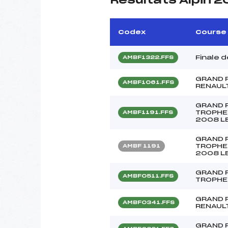
Résultats Alpin 
Codex
Course
Finale 
AMBF1322.FFS
GRAND P
AMBF1061.FFS
RENAUL
GRAND 
TROPHE
AMBF1191.FFS
2008 L
GRAND 
TROPHE
AMBF 1191
2008 L
GRAND P
AMBF0511.FFS
TROPHE
GRAND 
AMBF0341.FFS
RENAUL
GRAND P