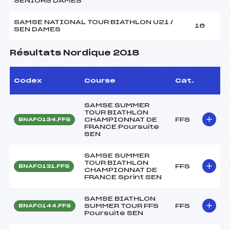
SENIORS DAMES
SAMSE NATIONAL TOUR BIATHLON U21 /
16
SEN DAMES
Résultats Nordique 2018
Codex
Course
Cat.
SAMSE SUMMER
TOUR BIATHLON
CHAMPIONNAT DE
FFS
BNAF0134.FFS
FRANCE Poursuite
SEN
SAMSE SUMMER
TOUR BIATHLON
FFS
BNAF0131.FFS
CHAMPIONNAT DE
FRANCE Sprint SEN
SAMSE BIATHLON
SUMMER TOUR FFS
FFS
BNAF0144.FFS
Poursuite SEN