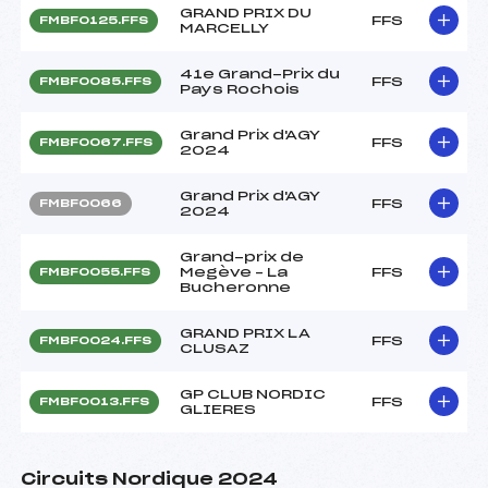
GRAND PRIX DU
FFS
FMBF0125.FFS
MARCELLY
41e Grand-Prix du
FFS
FMBF0085.FFS
Pays Rochois
Grand Prix d'AGY
FFS
FMBF0067.FFS
2024
Grand Prix d'AGY
FFS
FMBF0066
2024
Grand-prix de
Megève – La
FFS
FMBF0055.FFS
Bucheronne
GRAND PRIX LA
FFS
FMBF0024.FFS
CLUSAZ
GP CLUB NORDIC
FFS
FMBF0013.FFS
GLIERES
Circuits Nordique 2024