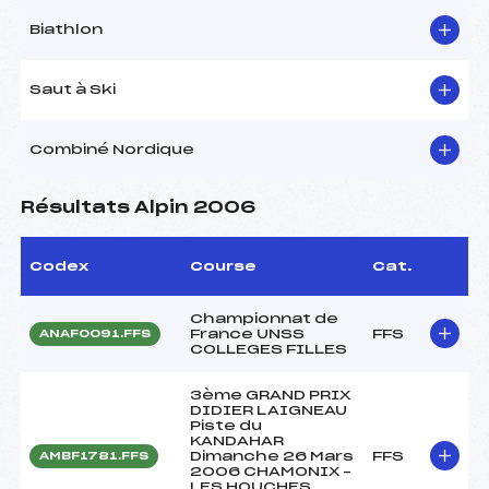
Biathlon
Saut à Ski
Combiné Nordique
Résultats Alpin 2006
Codex
Course
Cat.
Championnat de
France UNSS
FFS
ANAF0091.FFS
COLLEGES FILLES
3ème GRAND PRIX
DIDIER LAIGNEAU
Piste du
KANDAHAR
Dimanche 26 Mars
FFS
AMBF1781.FFS
2006 CHAMONIX –
LES HOUCHES