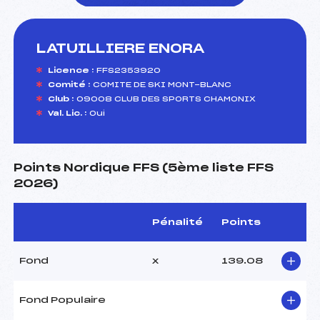
LATUILLIERE ENORA
foi(s) le ski
Licence :
FFS2353920
Comité :
COMITE DE SKI MONT-BLANC
Club :
09008 CLUB DES SPORTS CHAMONIX
Val. Lic. :
Oui
Points Nordique FFS (5ème liste FFS
2026)
Pénalité
Points
Fond
x
139.08
Fond Populaire