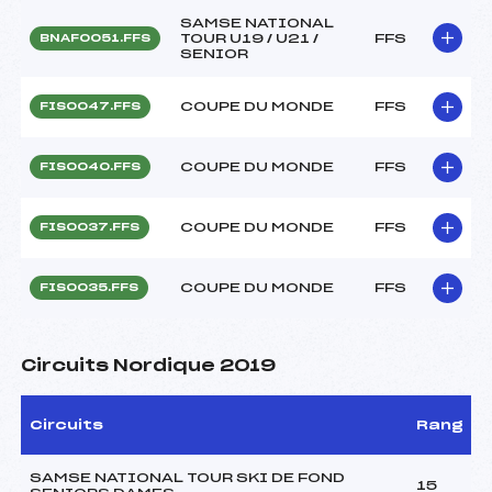
SAMSE NATIONAL
TOUR U19 / U21 /
FFS
BNAF0051.FFS
SENIOR
COUPE DU MONDE
FFS
FIS0047.FFS
COUPE DU MONDE
FFS
FIS0040.FFS
COUPE DU MONDE
FFS
FIS0037.FFS
COUPE DU MONDE
FFS
FIS0035.FFS
Circuits Nordique 2019
Circuits
Rang
SAMSE NATIONAL TOUR SKI DE FOND
15