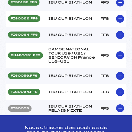
IBU CUP BIATHLON
FFS
FIS0138.FFS
IBU CUP BIATHLON
FFS
FIS0066.FFS
IBU CUP BIATHLON
FFS
FIS0064.FFS
SAMSE NATIONAL
TOUR U19 / U21 /
FFS
BNAF0031.FFS
SENIOR// CH France
U19-U21
IBU CUP BIATHLON
FFS
FIS0056.FFS
IBU CUP BIATHLON
FFS
FIS0054.FFS
IBU CUP BIATHLON
FFS
FIS0053
RELAIS MIXTE
SAMSE NATIONAL
TOUR U19 / U21 /
FFS
BNAF0022.FFS
Nous utilisons des cookies de
SENIOR