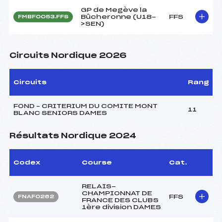
GP de Megève la
Bûcheronne (U18-
FFS
FMBF0053.FFS
>SEN)
Circuits Nordique 2026
Circuits
Rang
FOND – CRITERIUM DU COMITE MONT
11
BLANC SENIORS DAMES
Résultats Nordique 2024
Codex
Course
Cat.
RELAIS-
CHAMPIONNAT DE
FFS
FNAF0262
FRANCE DES CLUBS
1ère division DAMES