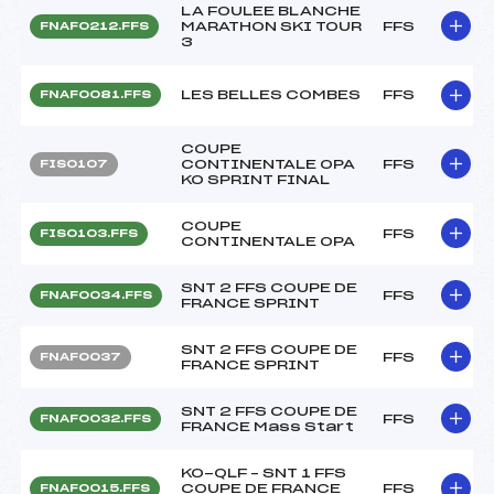
LA FOULEE BLANCHE
MARATHON SKI TOUR
FFS
FNAF0212.FFS
3
LES BELLES COMBES
FFS
FNAF0081.FFS
COUPE
CONTINENTALE OPA
FFS
FIS0107
KO SPRINT FINAL
COUPE
FFS
FIS0103.FFS
CONTINENTALE OPA
SNT 2 FFS COUPE DE
FFS
FNAF0034.FFS
FRANCE SPRINT
SNT 2 FFS COUPE DE
FFS
FNAF0037
FRANCE SPRINT
SNT 2 FFS COUPE DE
FFS
FNAF0032.FFS
FRANCE Mass Start
KO-QLF – SNT 1 FFS
COUPE DE FRANCE
FFS
FNAF0015.FFS