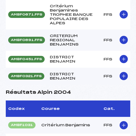
Critérium
Benjamines
TROPHEE BANQUE
FFS
AMBF0671.FFS
POPULAIRE DES
ALPES
CRITERIUM
REGIONAL
FFS
AMBF0691.FFS
BENJAMINS
DISTRICT
FFS
AMBF0451.FFS
BENJAMIN
DISTRICT
FFS
AMBF0321.FFS
BENJAMIN
Résultats Alpin 2004
Codex
Course
Cat.
Critérium Benjamins
FFS
AMBF1031