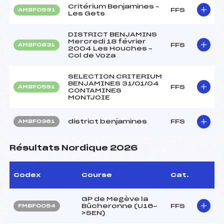
Critérium Benjamines –
FFS
AMBF0991
Les Gets
DISTRICT BENJAMINS
Mercredi 18 février
FFS
AMBF0831
2004 Les Houches –
Col de Voza
SELECTION CRITERIUM
BENJAMINES 31/01/04
FFS
AMBF0591
CONTAMINES
MONTJOIE
district benjamines
FFS
AMBF0361
Résultats Nordique 2026
Codex
Course
Cat.
GP de Megève la
Bûcheronne (U16-
FFS
FMBF0054
>SEN)