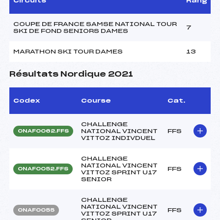
Circuits
Rang
COUPE DE FRANCE SAMSE NATIONAL TOUR
7
SKI DE FOND SENIORS DAMES
MARATHON SKI TOUR DAMES
13
Résultats Nordique 2021
Codex
Course
Cat.
CHALLENGE
NATIONAL VINCENT
FFS
ONAF0062.FFS
VITTOZ INDIVDUEL
CHALLENGE
NATIONAL VINCENT
FFS
ONAF0052.FFS
VITTOZ SPRINT U17
SENIOR
CHALLENGE
NATIONAL VINCENT
FFS
ONAF0055
VITTOZ SPRINT U17