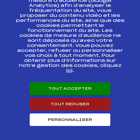
mesure d’audience (Google
Analytics) afin d’analyser la
fréquentation du site, vous
SAMSE NATIONAL
proposer du contenu vidéo et les
TOUR U19 / U21 /
FFS
BNAF0021.FFS
performances du site, ainsi que des
SENIOR
cookies permettant le
fonctionnement du site. Les
cookies de mesure d’audience ne
IBU CUP BIATHLON
FFS
FIS0049.FFS
sont déposés qu’avec votre
consentement. Vous pouvez
accepter, refuser ou personnaliser
Résultats Nordique 2017
vos choix à tout moment. Pour
obtenir plus d'informations sur
notre gestion des cookies, cliquez
Codex
Course
Cat.
ici
.
SAMSE BIATHLON
TOUT ACCEPTER
SUMMER TOUR FFS-
FFS
BNAF0144.FFS
CHPT DE FRANCE
TOUT REFUSER
SAMSE BIATHLON
SUMMER TOUR FFS-
FFS
BNAF0141.FFS
CHPT DE FRANCE
Seniors
PERSONNALISER
CHAMPIONNATS DE
FRANCE DES CLUBS
FFS
FNAF0141