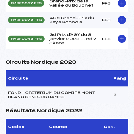
Grand-Prix de la
FFS
FMBF0037.FFS
Vallée du Bouchet
40e Grand-Prix du
FFS
FMBF0076.FFS
Pays Rochois
Gd Prix d'AGY du 8
janvier 2023 – Indiv
FFS
FMBF0046.FFS
Skate
Circuits Nordique 2023
Circuits
Rang
FOND – CRITERIUM DU COMITE MONT
3
BLANC SENIORS DAMES
Résultats Nordique 2022
Codex
Course
Cat.