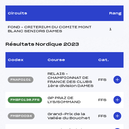
Circuits
Rang
FOND – CRITERIUM DU COMITE MONT
1
BLANC SENIORS DAMES
Résultats Nordique 2023
Codex
Course
Cat.
RELAIS –
CHAMPIONNAT DE
FFS
FNAF0101
FRANCE DES CLUBS
1ère division DAMES
GP PRAZ DE
FFS
FMBF0136.FFS
LYS/SOMMAND
Grand-Prix de la
FFS
FMBF0034
Vallée du Bouchet