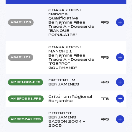
SCARA 2005 :
Manche
Qualificative
Benjamins Filles
FFS
ASAF1173
Tracé A – Dossards
"BANQUE
POPULAIRE"
SCARA 2005 :
MANCHE 1
Benjamins Filles
FFS
ASAF1171
Tracé A – Dossards
"PIERROT
GOURMAND"
CRITERIUM
FFS
AMBF1001.FFS
BENJAMINES
Critérium Régional
FFS
AMBF0991.FFS
Benjamine
DISTRICT
BENJAMINS
FFS
AMBF0741.FFS
SAISON 2004 –
2005