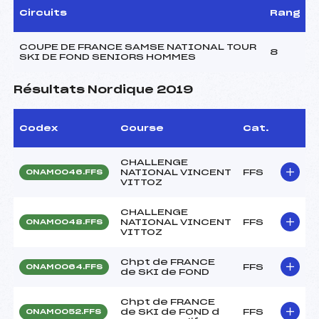
Circuits
Rang
COUPE DE FRANCE SAMSE NATIONAL TOUR
8
SKI DE FOND SENIORS HOMMES
Résultats Nordique 2019
Codex
Course
Cat.
CHALLENGE
NATIONAL VINCENT
FFS
ONAM0046.FFS
VITTOZ
CHALLENGE
NATIONAL VINCENT
FFS
ONAM0048.FFS
VITTOZ
Chpt de FRANCE
FFS
ONAM0064.FFS
de SKI de FOND
Chpt de FRANCE
de SKI de FOND d
FFS
ONAM0052.FFS