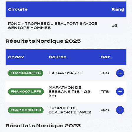
Circuits
Rang
FOND – TROPHEE DU BEAUFORT SAVOIE
15
SENIORS HOMMES
Résultats Nordique 2025
Codex
Course
Cat.
LA SAVOYARDE
FFS
FNAM0132.FFS
MARATHON DE
BESSANS FIS – 23
FFS
FNAM0071.FFS
km
TROPHEE DU
FFS
FSAM0033.FFS
BEAUFORT ETAPE2
Résultats Nordique 2023