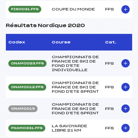
COUPE DU MONDE
FFS
FIS0031.FFS
Résultats Nordique 2020
Codex
Course
Cat.
CHAMPIONNATS DE
FRANCE DE SKI DE
FFS
ONAM0023.FFS
FOND D'ETE
INDIVIDUELLE
CHAMPIONNATS DE
FRANCE DE SKI DE
FFS
ONAM0012.FFS
FOND D'ETE SPRINT
CHAMPIONNATS DE
FRANCE DE SKI DE
FFS
ONAM0015
FOND D'ETE SPRINT
LA SAVOYARDE
FFS
FNAM0331.FFS
LIBRE 21 kM