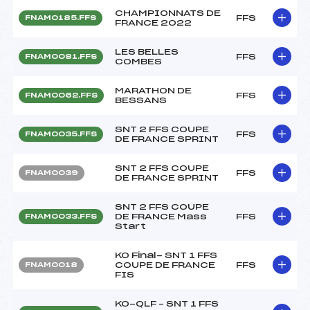
CHAMPIONNATS DE
FFS
FNAM0185.FFS
FRANCE 2022
LES BELLES
FFS
FNAM0081.FFS
COMBES
MARATHON DE
FFS
FNAM0062.FFS
BESSANS
SNT 2 FFS COUPE
FFS
FNAM0035.FFS
DE FRANCE SPRINT
SNT 2 FFS COUPE
FFS
FNAM0039
DE FRANCE SPRINT
SNT 2 FFS COUPE
DE FRANCE Mass
FFS
FNAM0033.FFS
Start
KO Final- SNT 1 FFS
COUPE DE FRANCE
FFS
FNAM0018
FIS
KO-QLF – SNT 1 FFS