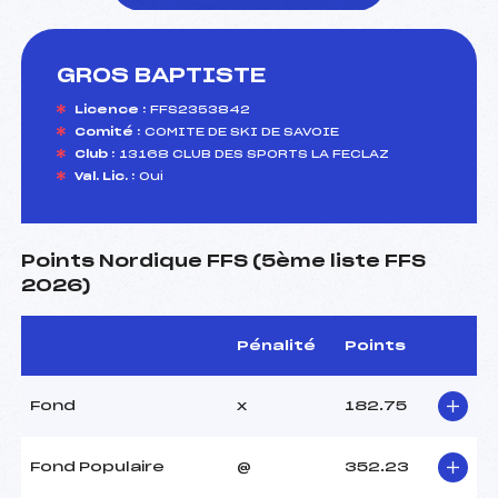
GROS BAPTISTE
foi(s) le ski
Licence :
FFS2353842
Comité :
COMITE DE SKI DE SAVOIE
Club :
13168 CLUB DES SPORTS LA FECLAZ
Val. Lic. :
Oui
Points Nordique FFS (5ème liste FFS
2026)
Pénalité
Points
Fond
x
182.75
Fond Populaire
@
352.23