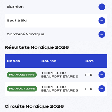
Biathlon
Saut à Ski
Combiné Nordique
Résultats Nordique 2026
Codex
Course
Cat.
TROPHEE DU
FFS
FSAM0223.FFS
BEAUFORT ETAPE 6
TROPHEE DU
FFS
FSAM0073.FFS
BEAUFORT ETAPE 3
Circuits Nordique 2026