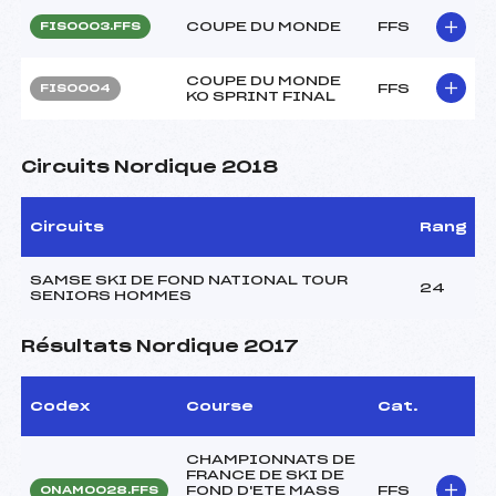
COUPE DU MONDE
FFS
FIS0003.FFS
COUPE DU MONDE
FFS
FIS0004
KO SPRINT FINAL
Circuits Nordique 2018
Circuits
Rang
SAMSE SKI DE FOND NATIONAL TOUR
24
SENIORS HOMMES
Résultats Nordique 2017
Codex
Course
Cat.
CHAMPIONNATS DE
FRANCE DE SKI DE
FOND D'ETE MASS
FFS
ONAM0028.FFS