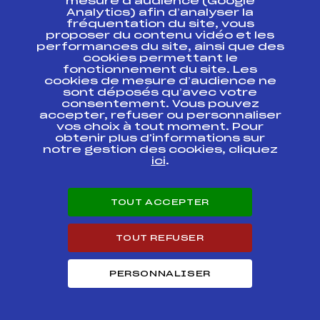
mesure d’audience (Google
SAMSE SKI DE FOND NATIONAL TOUR
14
Analytics) afin d’analyser la
SENIORS HOMMES
fréquentation du site, vous
proposer du contenu vidéo et les
performances du site, ainsi que des
Résultats Nordique 2016
cookies permettant le
fonctionnement du site. Les
cookies de mesure d’audience ne
Codex
Course
Cat.
sont déposés qu’avec votre
consentement. Vous pouvez
accepter, refuser ou personnaliser
CHAMPIONNATS DE
vos choix à tout moment. Pour
FRANCE
FFS
ONAM0046.FFS
obtenir plus d'informations sur
POURSUITE
notre gestion des cookies, cliquez
ici
.
CHAMPIONNATS DE
FFS
ONAM0042.FFS
FRANCE PROLOGUE
TOUT ACCEPTER
CHAMPIONNATS DE
FFS
ONAM0034.FFS
FRANCE DE SPRINT
TOUT REFUSER
CHAMPIONNATS DE
FFS
ONAM0038
FRANCE DE SPRINT
PERSONNALISER
1er Derby des
FFS
FMBM0143.FFS
Mouilles