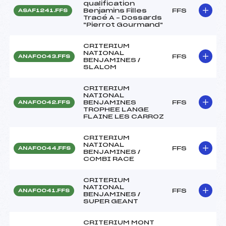
qualification
Benjamins Filles
FFS
ASAF1241.FFS
Tracé A – Dossards
"Pierrot Gourmand"
CRITERIUM
NATIONAL
FFS
ANAF0043.FFS
BENJAMINES /
SLALOM
CRITERIUM
NATIONAL
BENJAMINES
FFS
ANAF0042.FFS
TROPHEE LANGE
FLAINE LES CARROZ
CRITERIUM
NATIONAL
FFS
ANAF0044.FFS
BENJAMINES /
COMBI RACE
CRITERIUM
NATIONAL
FFS
ANAF0041.FFS
BENJAMINES /
SUPER GEANT
CRITERIUM MONT