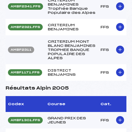
CRITERIUM
BENJAMINES
FFS
AMBF2341.FFS
Trophée Banque
Populaire des Alpes
CRITERIUM
FFS
AMBF2321.FFS
BENJAMINES
CRITERIUM MONT
BLANC BENJAMINES
TROPHEE BANQUE
FFS
AMBF2311
POPULAIRE DES
ALPES
DISTRICT
FFS
AMBF1171.FFS
BENJAMINS
Résultats Alpin 2005
Codex
Course
Cat.
GRAND PRIX DES
FFS
AMBF1301.FFS
JEUNES