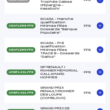
Trophée Caisse
d'Epargne –
Kassbohr
SCARA – Manche
qualification
Minimes Filles
FFS
ASAF1266.FFS
Dossards "Banque
Populaire"
SCARA – Pré
qualification
Minimes Filles
FFS
ASAF1265.FFS
TRACE B – Dossards
"Dalloz"
GP RENAULT /
ROHNER MEMORIAL
FFS
AMBF1431.FFS
CALLAMARD
HOMMES
GRAND PRIX
RENAULT/ROHNER
FFS
AMBF1421.FFS
DES LOUPS
(COMBLOUX)
GRAND PRIX DE