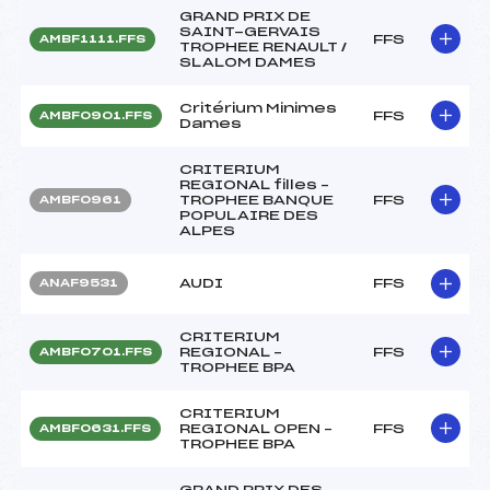
GRAND PRIX DE
SAINT-GERVAIS
FFS
AMBF1111.FFS
TROPHEE RENAULT /
SLALOM DAMES
Critérium Minimes
FFS
AMBF0901.FFS
Dames
CRITERIUM
REGIONAL filles –
TROPHEE BANQUE
FFS
AMBF0961
POPULAIRE DES
ALPES
AUDI
FFS
ANAF9531
CRITERIUM
REGIONAL –
FFS
AMBF0701.FFS
TROPHEE BPA
CRITERIUM
REGIONAL OPEN –
FFS
AMBF0631.FFS
TROPHEE BPA
GRAND PRIX DES