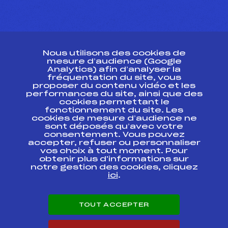
CONTACT
Nous utilisons des cookies de
ESPACE PRESSE
mesure d’audience (Google
Analytics) afin d’analyser la
fréquentation du site, vous
Ressources
proposer du contenu vidéo et les
performances du site, ainsi que des
Pass’Neige
cookies permettant le
Projet sportif fédéral
fonctionnement du site. Les
cookies de mesure d’audience ne
Projet de performance fédéral
sont déposés qu’avec votre
Antidopage
consentement. Vous pouvez
Pôle Développement, Formation, Suivi
accepter, refuser ou personnaliser
Scientifique
vos choix à tout moment. Pour
Listes ministérielles
obtenir plus d'informations sur
notre gestion des cookies, cliquez
Pôle vie de l’athlète
ici
.
Enseignement professionnel
Informatique et chronométrage
Circuits
TOUT ACCEPTER
Carrières
Développement des habiletés mentales