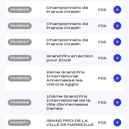
Championnats de
FIS
FRA5609
France Citadin
Championnats de
FIS
FRA5608
France Citadin
Championnats de
FIS
FRA5607
France Citadin
Grand Pirx en action
FIS
FRA5606
pour 2018
2ème Grand Prix
International
FIS
FRA5600
Annemasse les
Voirons Agglo
10ème Grand Prix
International de la
FIS
FRA5598
Ville d'Annemasse
Dames
GRAND PRIX DE LA
FIS
FRA5571
VILLE DE MARSEILLE