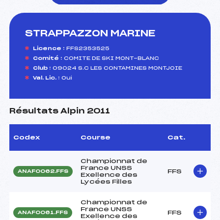
STRAPPAZZON MARINE
foi(s) le ski
Licence :
FFS2353525
Comité :
COMITE DE SKI MONT-BLANC
Club :
09024 S.C LES CONTAMINES MONTJOIE
Val. Lic. :
Oui
Résultats Alpin 2011
Codex
Course
Cat.
Championnat de
France UNSS
FFS
ANAF0062.FFS
Exellence des
Lycées Filles
Championnat de
France UNSS
FFS
ANAF0061.FFS
Exellence des