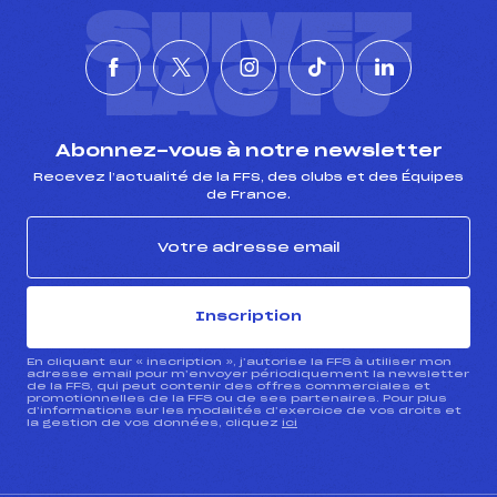
SUIVEZ
L'ACTU
Abonnez-vous à notre newsletter
Recevez l’actualité de la FFS, des clubs et des Équipes
de France.
Inscription
En cliquant sur « inscription », j’autorise la FFS à utiliser mon
adresse email pour m’envoyer périodiquement la newsletter
de la FFS, qui peut contenir des offres commerciales et
promotionnelles de la FFS ou de ses partenaires. Pour plus
d’informations sur les modalités d’exercice de vos droits et
la gestion de vos données, cliquez
ici