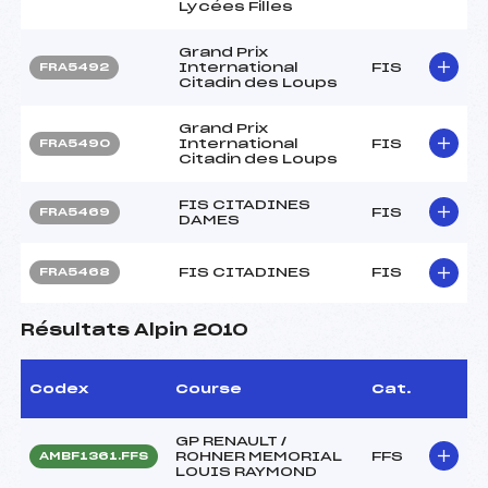
Lycées Filles
Grand Prix
International
FIS
FRA5492
Citadin des Loups
Grand Prix
International
FIS
FRA5490
Citadin des Loups
FIS CITADINES
FIS
FRA5469
DAMES
FIS CITADINES
FIS
FRA5468
Résultats Alpin 2010
Codex
Course
Cat.
GP RENAULT /
ROHNER MEMORIAL
FFS
AMBF1361.FFS
LOUIS RAYMOND