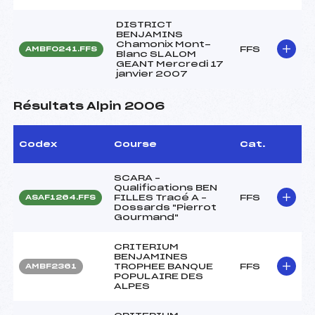
DISTRICT
BENJAMINS
Chamonix Mont-
FFS
AMBF0241.FFS
Blanc SLALOM
GEANT Mercredi 17
janvier 2007
Résultats Alpin 2006
Codex
Course
Cat.
SCARA –
Qualifications BEN
FILLES Tracé A –
FFS
ASAF1264.FFS
Dossards "Pierrot
Gourmand"
CRITERIUM
BENJAMINES
TROPHEE BANQUE
FFS
AMBF2361
POPULAIRE DES
ALPES