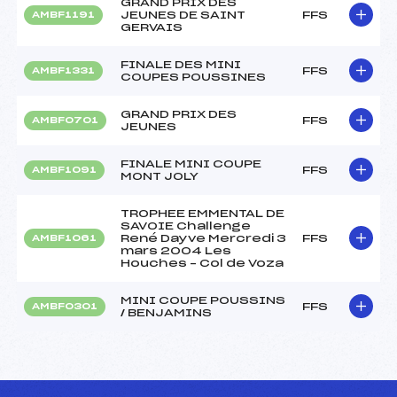
GRAND PRIX DES
JEUNES DE SAINT
FFS
AMBF1191
GERVAIS
FINALE DES MINI
FFS
AMBF1331
COUPES POUSSINES
GRAND PRIX DES
FFS
AMBF0701
JEUNES
FINALE MINI COUPE
FFS
AMBF1091
MONT JOLY
TROPHEE EMMENTAL DE
SAVOIE Challenge
René Dayve Mercredi 3
FFS
AMBF1061
mars 2004 Les
Houches – Col de Voza
MINI COUPE POUSSINS
FFS
AMBF0301
/ BENJAMINS