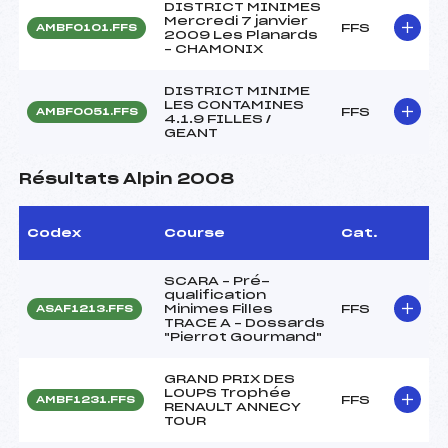
DISTRICT MINIMES
Mercredi 7 janvier
FFS
AMBF0101.FFS
2009 Les Planards
– CHAMONIX
DISTRICT MINIME
LES CONTAMINES
FFS
AMBF0051.FFS
4.1.9 FILLES /
GEANT
Résultats Alpin 2008
Codex
Course
Cat.
SCARA – Pré-
qualification
Minimes Filles
FFS
ASAF1213.FFS
TRACE A – Dossards
"Pierrot Gourmand"
GRAND PRIX DES
LOUPS Trophée
FFS
AMBF1231.FFS
RENAULT ANNECY
TOUR