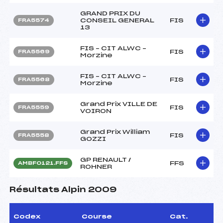
GRAND PRIX DU
CONSEIL GENERAL
FIS
FRA5574
13
FIS – CIT ALWC –
FIS
FRA5569
Morzine
FIS – CIT ALWC –
FIS
FRA5568
Morzine
Grand Prix VILLE DE
FIS
FRA5559
VOIRON
Grand Prix William
FIS
FRA5558
GOZZI
GP RENAULT /
FFS
AMBF0121.FFS
ROHNER
Résultats Alpin 2009
Codex
Course
Cat.