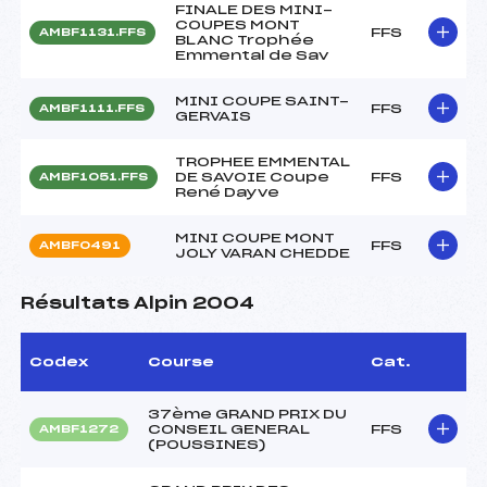
FINALE DES MINI-
COUPES MONT
FFS
AMBF1131.FFS
BLANC Trophée
Emmental de Sav
MINI COUPE SAINT-
FFS
AMBF1111.FFS
GERVAIS
TROPHEE EMMENTAL
DE SAVOIE Coupe
FFS
AMBF1051.FFS
René Dayve
MINI COUPE MONT
FFS
AMBF0491
JOLY VARAN CHEDDE
Résultats Alpin 2004
Codex
Course
Cat.
37ème GRAND PRIX DU
CONSEIL GENERAL
FFS
AMBF1272
(POUSSINES)