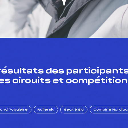
résultats des participants
es circuits et compétition
Fond Populaire
Rollerski
Saut à Ski
Combiné Nordiq