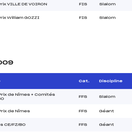
rix VILLE DE VOIRON
FIS
Slalom
rix William GOZZI
FIS
Slalom
2009
e
Cat.
Discipline
Prix de Nîmes + Comités
FFS
Slalom
BO
Prix de Nîmes
FFS
Géant
s CE/FZ/BO
FFS
Géant