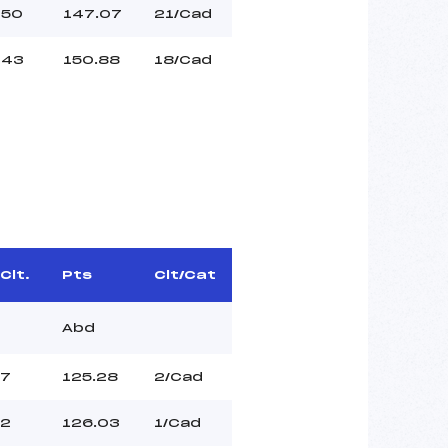
50
147.07
21/Cad
43
150.88
18/Cad
Clt.
Pts
Clt/Cat
Abd
7
125.28
2/Cad
2
126.03
1/Cad