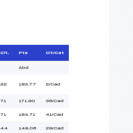
Clt.
Pts
Clt/Cat
Abd
22
183.77
2/Cad
71
171.90
36/Cad
71
184.71
41/Cad
44
149.06
29/Cad