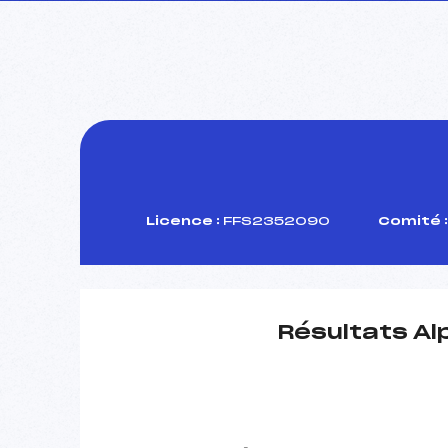
Licence :
FFS2352090
Comité :
Résultats Al