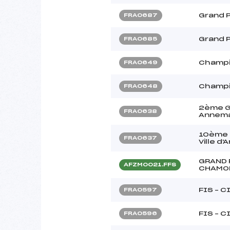
Grand Pr
FRA0687
Grand P
FRA0685
Champi
FRA0649
Champi
FRA0648
2ème Gr
FRA0638
Annemas
10ème G
FRA0637
Ville 
GRAND 
AFZM0021.FFS
CHAMO
FIS – C
FRA0597
FIS – C
FRA0596