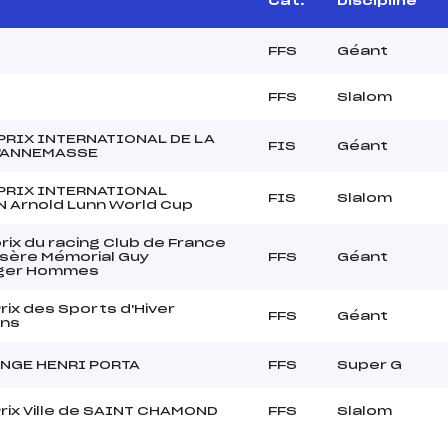
Cat.
Discipline
FFS
Géant
FFS
Slalom
PRIX INTERNATIONAL DE LA
FIS
Géant
D'ANNEMASSE
PRIX INTERNATIONAL
FIS
Slalom
 Arnold Lunn World Cup
rix du racing Club de France
'Isère Mémorial Guy
FFS
Géant
ger Hommes
rix des Sports d'Hiver
FFS
Géant
ens
NGE HENRI PORTA
FFS
Super G
rix Ville de SAINT CHAMOND
FFS
Slalom