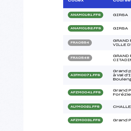
Codex
Course
GIRSA
ANAM0161.FFS
GIRSA
ANAM0162.FFS
GRAND 
FRA0554
VILLE 
GRAND 
FRA0546
CITADIN
Grand p
à Val d
AIFM0071.FFS
Boulen
Grand P
AFZM0041.FFS
Forézi
CHALLE
ALYM0021.FFS
Grand P
AFZM0031.FFS