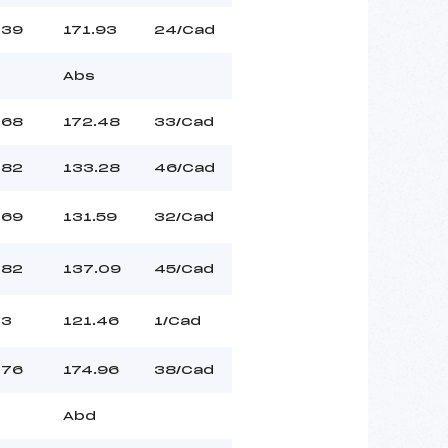
39
171.93
24/Cad
Abs
68
172.48
33/Cad
82
133.28
46/Cad
69
131.59
32/Cad
82
137.09
45/Cad
3
121.46
1/Cad
76
174.96
38/Cad
Abd