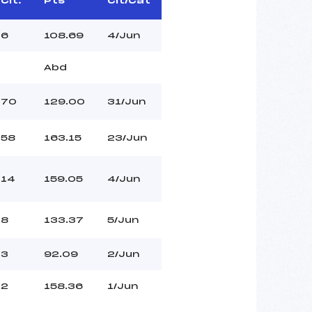
Clt.
Pts
Clt/Cat
6
108.69
4/Jun
Abd
70
129.00
31/Jun
58
163.15
23/Jun
14
159.05
4/Jun
8
133.37
5/Jun
3
92.09
2/Jun
2
158.36
1/Jun