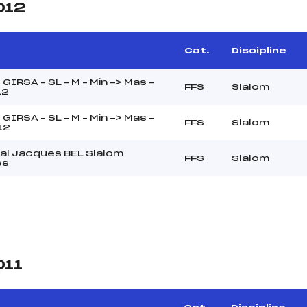
012
e
Cat.
Discipline
GIRSA – SL – M – Min -> Mas –
FFS
Slalom
12
GIRSA – SL – M – Min -> Mas –
FFS
Slalom
12
al Jacques BEL Slalom
FFS
Slalom
es
011