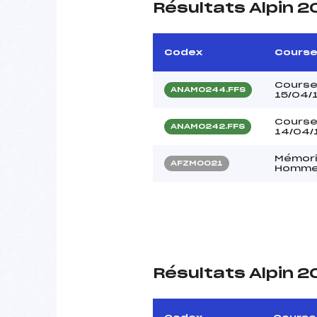
Résultats Alpin 2
Codex
Cours
Course 
ANAM0244.FFS
15/04/
Course 
ANAM0242.FFS
14/04/
Mémori
AFZM0021
Homm
Résultats Alpin 2