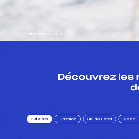
Fiche individuelle
Découvrez les 
d
Ski Alpin
Biathlon
Ski de Fond
Ski de 