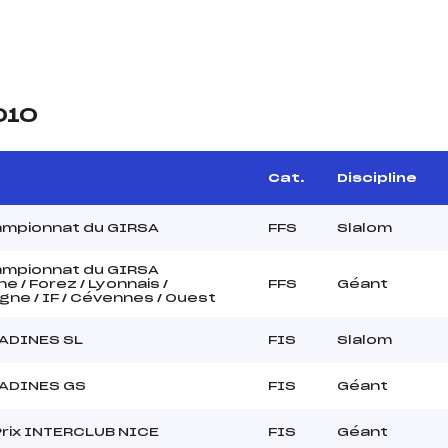
010
Cat.
Discipline
ampionnat du GIRSA
FFS
Slalom
ampionnat du GIRSA
e / Forez / Lyonnais /
FFS
Géant
ne / IF / Cévennes / Ouest
TADINES SL
FIS
Slalom
TADINES GS
FIS
Géant
Prix INTERCLUB NICE
FIS
Géant