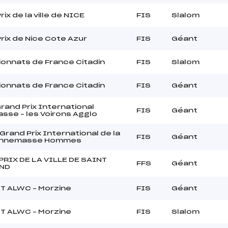
ix de la ville de NICE
FIS
Slalom
rix de Nice Cote Azur
FIS
Géant
onnats de France Citadin
FIS
Slalom
onnats de France Citadin
FIS
Géant
and Prix International
FIS
Géant
se – les Voirons Agglo
rand Prix International de la
FIS
Géant
d'Annemasse Hommes
PRIX DE LA VILLE DE SAINT
FFS
Géant
ND
IT ALWC – Morzine
FIS
Géant
IT ALWC – Morzine
FIS
Slalom