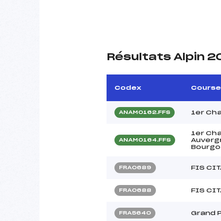
Résultats Alpin 2
Codex
Course
1er Ch
ANAM0162.FFS
1er Ch
Auvergn
ANAM0164.FFS
Bourgog
FIS CI
FRA0689
FIS CI
FRA0688
Grand 
FRA5640