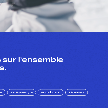
 sur l’ensemble
s.
ue
Ski Freestyle
Snowboard
Télémark