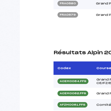
Grand P
FRA0580
Grand P
FRA0579
Résultats Alpin 
Codex
Cours
Grand 
ACEM0064.FFS
CE/FZ/
Grand 
ACEM0062.FFS
Comité
AFZM0061.FFS