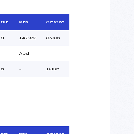
Clt.
Pts
Clt/Cat
8
142.22
3/Jun
Abd
6
–
1/Jun