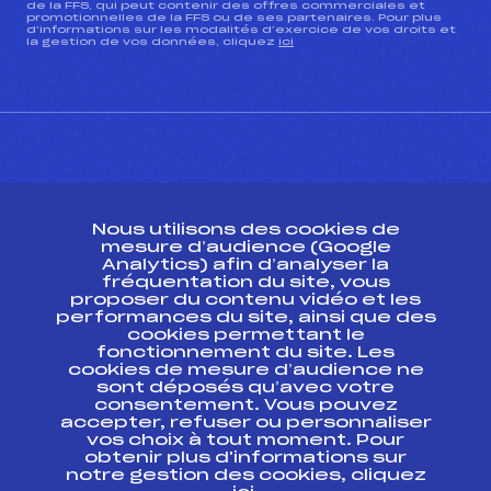
de la FFS, qui peut contenir des offres commerciales et
promotionnelles de la FFS ou de ses partenaires. Pour plus
d’informations sur les modalités d’exercice de vos droits et
la gestion de vos données, cliquez
ici
CONTACT
Nous utilisons des cookies de
ESPACE PRESSE
mesure d’audience (Google
Analytics) afin d’analyser la
fréquentation du site, vous
Ressources
proposer du contenu vidéo et les
performances du site, ainsi que des
Pass’Neige
cookies permettant le
Projet sportif fédéral
fonctionnement du site. Les
cookies de mesure d’audience ne
Projet de performance fédéral
sont déposés qu’avec votre
Antidopage
consentement. Vous pouvez
Pôle Développement, Formation, Suivi
accepter, refuser ou personnaliser
Scientifique
vos choix à tout moment. Pour
Listes ministérielles
obtenir plus d'informations sur
notre gestion des cookies, cliquez
Pôle vie de l’athlète