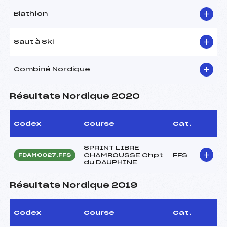
Biathlon
Saut à Ski
Combiné Nordique
Résultats Nordique 2020
Codex
Course
Cat.
SPRINT LIBRE
CHAMROUSSE Chpt
FFS
FDAM0027.FFS
du DAUPHINE
Résultats Nordique 2019
Codex
Course
Cat.