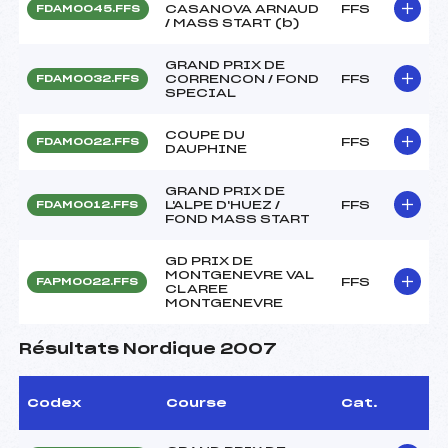
CASANOVA ARNAUD
FFS
FDAM0045.FFS
/ MASS START (b)
GRAND PRIX DE
CORRENCON / FOND
FFS
FDAM0032.FFS
SPECIAL
COUPE DU
FFS
FDAM0022.FFS
DAUPHINE
GRAND PRIX DE
L'ALPE D'HUEZ /
FFS
FDAM0012.FFS
FOND MASS START
GD PRIX DE
MONTGENEVRE VAL
FFS
FAPM0022.FFS
CLAREE
MONTGENEVRE
Résultats Nordique 2007
Codex
Course
Cat.