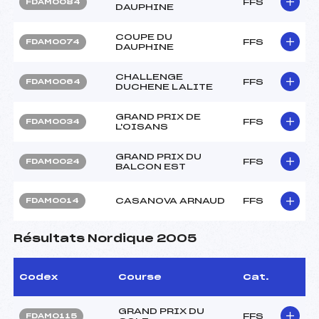
FFS
FDAM0084
DAUPHINE
COUPE DU
FFS
FDAM0074
DAUPHINE
CHALLENGE
FFS
FDAM0064
DUCHENE LALITE
GRAND PRIX DE
FFS
FDAM0034
L'OISANS
GRAND PRIX DU
FFS
FDAM0024
BALCON EST
CASANOVA ARNAUD
FFS
FDAM0014
Résultats Nordique 2005
Codex
Course
Cat.
GRAND PRIX DU
FFS
FDAM0115