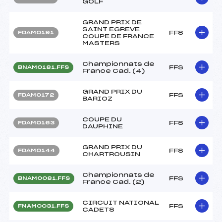
GOLF
GRAND PRIX DE
SAINT EGREVE
FFS
FDAM0191
COUPE DE FRANCE
MASTERS
Championnats de
FFS
BNAM0181.FFS
France Cad. (4)
GRAND PRIX DU
FFS
FDAM0172
BARIOZ
COUPE DU
FFS
FDAM0163
DAUPHINE
GRAND PRIX DU
FFS
FDAM0144
CHARTROUSIN
Championnats de
FFS
BNAM0081.FFS
France Cad. (2)
CIRCUIT NATIONAL
FFS
FNAM0031.FFS
CADETS