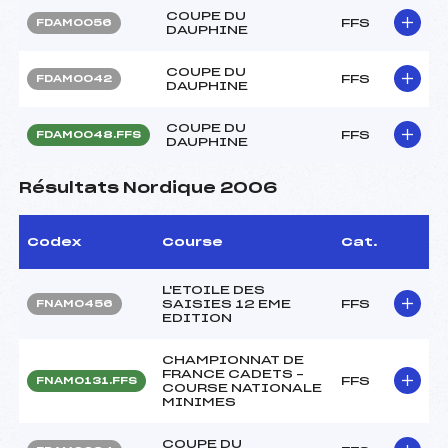
COUPE DU
FFS
FDAM0056
DAUPHINE
COUPE DU
FFS
FDAM0042
DAUPHINE
COUPE DU
FFS
FDAM0048.FFS
DAUPHINE
Résultats Nordique 2006
Codex
Course
Cat.
L'ETOILE DES
SAISIES 12 EME
FFS
FNAM0456
EDITION
CHAMPIONNAT DE
FRANCE CADETS –
FFS
FNAM0131.FFS
COURSE NATIONALE
MINIMES
COUPE DU