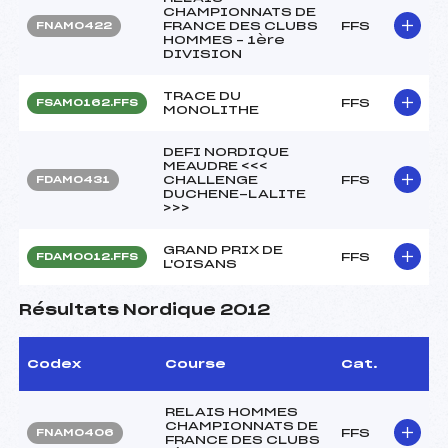
CHAMPIONNATS DE
FRANCE DES CLUBS
FFS
FNAM0422
HOMMES – 1ère
DIVISION
TRACE DU
FFS
FSAM0162.FFS
MONOLITHE
DEFI NORDIQUE
MEAUDRE <<<
CHALLENGE
FFS
FDAM0431
DUCHENE-LALITE
>>>
GRAND PRIX DE
FFS
FDAM0012.FFS
L'OISANS
Résultats Nordique 2012
Codex
Course
Cat.
RELAIS HOMMES
CHAMPIONNATS DE
FFS
FNAM0406
FRANCE DES CLUBS