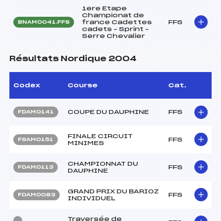
1ere Etape
Championat de
france Cadettes
FFS
BNAM0041.FFS
cadets – Sprint –
Serre Chevalier
Résultats Nordique 2004
Codex
Course
Cat.
COUPE DU DAUPHINE
FFS
FDAM0141
FINALE CIRCUIT
FFS
FSAM0151
MINIMES
CHAMPIONNAT DU
FFS
FDAM0113
DAUPHINE
GRAND PRIX DU BARIOZ
FFS
FDAM0083
INDIVIDUEL
Traversée de