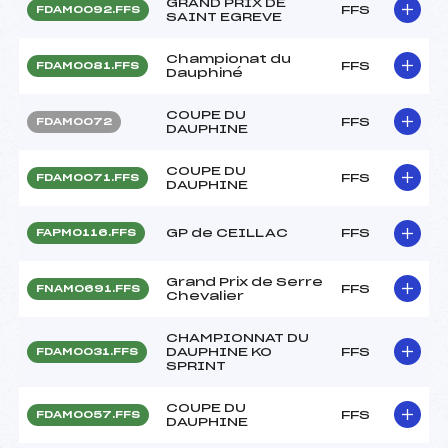
GRAND PRIX DE
FFS
FDAM0092.FFS
SAINT EGREVE
Championat du
FFS
FDAM0081.FFS
Dauphiné
COUPE DU
FFS
FDAM0072
DAUPHINE
COUPE DU
FFS
FDAM0071.FFS
DAUPHINE
GP de CEILLAC
FFS
FAPM0116.FFS
Grand Prix de Serre
FFS
FNAM0691.FFS
Chevalier
CHAMPIONNAT DU
DAUPHINE KO
FFS
FDAM0031.FFS
SPRINT
COUPE DU
FFS
FDAM0057.FFS
DAUPHINE