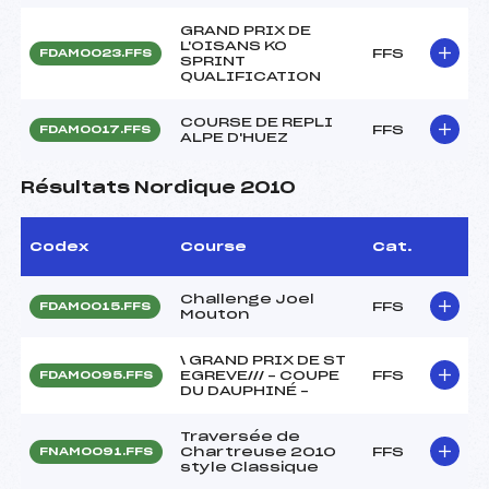
GRAND PRIX DE
L'OISANS KO
FFS
FDAM0023.FFS
SPRINT
QUALIFICATION
COURSE DE REPLI
FFS
FDAM0017.FFS
ALPE D'HUEZ
Résultats Nordique 2010
Codex
Course
Cat.
Challenge Joel
FFS
FDAM0015.FFS
Mouton
\ GRAND PRIX DE ST
EGREVE/// – COUPE
FFS
FDAM0095.FFS
DU DAUPHINÉ –
Traversée de
Chartreuse 2010
FFS
FNAM0091.FFS
style Classique