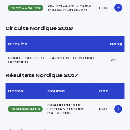
30 KM ALPE D'HUEZ
FFS
FNAM0041.FFS
MARATHON 30KM
Circuits Nordique 2019
Circuits
Rang
FOND – COUPE DU DAUPHINE SENIORS
70
HOMMES
Résultats Nordique 2017
Codex
Course
Cat.
GRAND PRIX DE
L'OISAN / COUPE
FFS
FDAM0013.FFS
DAUPHINE