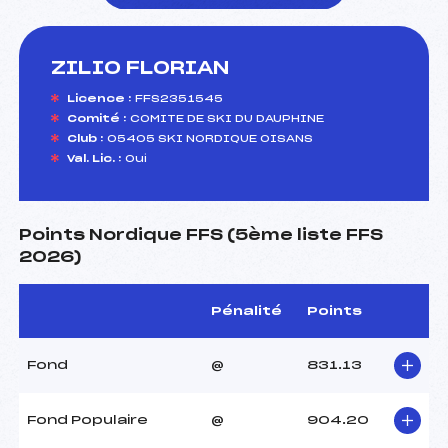
ZILIO FLORIAN
foi(s) le ski
Licence :
FFS2351545
Comité :
COMITE DE SKI DU DAUPHINE
Club :
05405 SKI NORDIQUE OISANS
Val. Lic. :
Oui
Points Nordique FFS (5ème liste FFS
2026)
Pénalité
Points
Fond
@
831.13
Fond Populaire
@
904.20