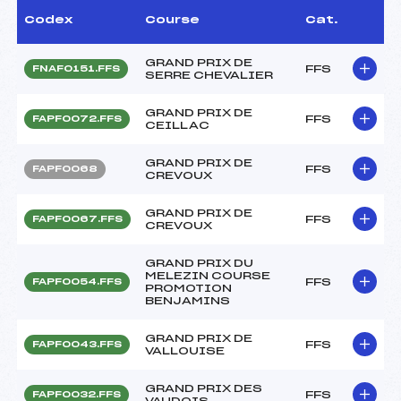
Codex
Course
Cat.
GRAND PRIX DE
FFS
FNAF0151.FFS
SERRE CHEVALIER
GRAND PRIX DE
FFS
FAPF0072.FFS
CEILLAC
GRAND PRIX DE
FFS
FAPF0068
CREVOUX
GRAND PRIX DE
FFS
FAPF0067.FFS
CREVOUX
GRAND PRIX DU
MELEZIN COURSE
FFS
FAPF0054.FFS
PROMOTION
BENJAMINS
GRAND PRIX DE
FFS
FAPF0043.FFS
VALLOUISE
GRAND PRIX DES
FFS
FAPF0032.FFS
VAUDOIS