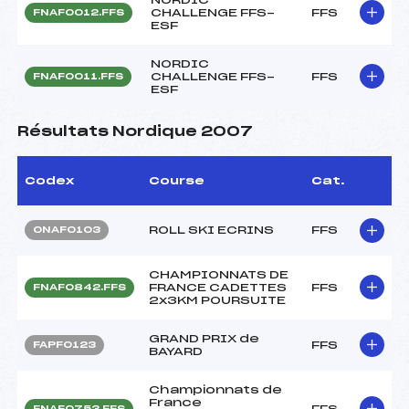
CHALLENGE FFS-
FFS
FNAF0012.FFS
ESF
NORDIC
CHALLENGE FFS-
FFS
FNAF0011.FFS
ESF
Résultats Nordique 2007
Codex
Course
Cat.
ROLL SKI ECRINS
FFS
ONAF0103
CHAMPIONNATS DE
FRANCE CADETTES
FFS
FNAF0842.FFS
2x3KM POURSUITE
GRAND PRIX de
FFS
FAPF0123
BAYARD
Championnats de
France
FFS
FNAF0753.FFS