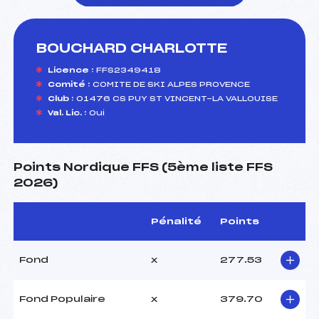
BOUCHARD CHARLOTTE
foi(s) le ski
Licence :
FFS2349418
Comité :
COMITE DE SKI ALPES PROVENCE
Club :
01476 CS PUY ST VINCENT-LA VALLOUISE
Val. Lic. :
Oui
Points Nordique FFS (5ème liste FFS
2026)
Pénalité
Points
Fond
x
277.53
Fond Populaire
x
379.70