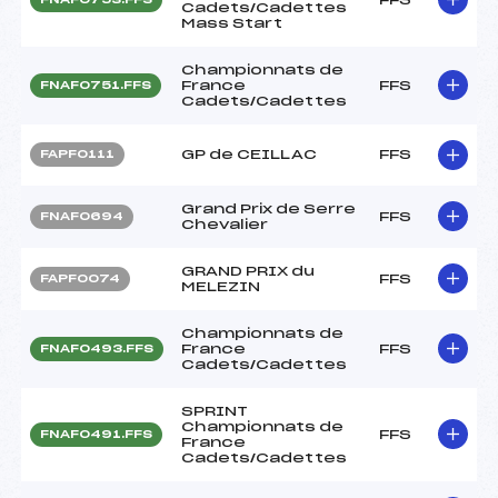
Cadets/Cadettes
Mass Start
Championnats de
France
FFS
FNAF0751.FFS
Cadets/Cadettes
GP de CEILLAC
FFS
FAPF0111
Grand Prix de Serre
FFS
FNAF0694
Chevalier
GRAND PRIX du
FFS
FAPF0074
MELEZIN
Championnats de
France
FFS
FNAF0493.FFS
Cadets/Cadettes
SPRINT
Championnats de
FFS
FNAF0491.FFS
France
Cadets/Cadettes