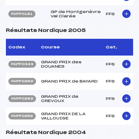
GP de Montgenèvre
FFS
FAPF0181
Val Clarée
Résultats Nordique 2005
Codex
Course
Cat.
GRAND PRIX des
FFS
FAPF0343
DOUANES
GRAND PRIX de BAYARD
FFS
FAPF0292
GRAND PRIX de
FFS
FAPF0262
CREVOUX
GRAND PRIX DE LA
FFS
FAPF0252
VALLOUISE
Résultats Nordique 2004