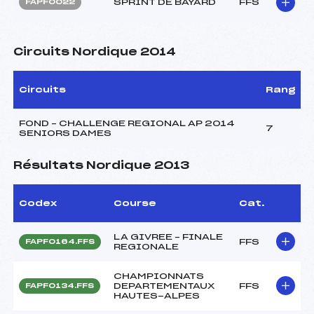
SPRINT DE BAYARD
FFS
FAPF0022
Circuits Nordique 2014
Circuits
Rang
FOND – CHALLENGE REGIONAL AP 2014
7
SENIORS DAMES
Résultats Nordique 2013
Codex
Course
Cat.
LA GIVREE – FINALE
FFS
FAPF0164.FFS
REGIONALE
CHAMPIONNATS
DEPARTEMENTAUX
FFS
FAPF0134.FFS
HAUTES-ALPES