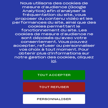
Nous utilisons des cookies de
ESPACE PRESSE
mesure d’audience (Google
Analytics) afin d’analyser la
fréquentation du site, vous
Ressources
proposer du contenu vidéo et les
performances du site, ainsi que des
Pass’Neige
cookies permettant le
Projet sportif fédéral
fonctionnement du site. Les
cookies de mesure d’audience ne
Projet de performance fédéral
sont déposés qu’avec votre
Antidopage
consentement. Vous pouvez
Pôle Développement, Formation, Suivi
accepter, refuser ou personnaliser
Scientifique
vos choix à tout moment. Pour
Listes ministérielles
obtenir plus d'informations sur
notre gestion des cookies, cliquez
Pôle vie de l’athlète
ici
.
Enseignement professionnel
Informatique et chronométrage
Circuits
TOUT ACCEPTER
Carrières
Développement des habiletés mentales
TOUT REFUSER
PERSONNALISER
© 2026 Fédération Française de Ski
Mentions légales
Politique de