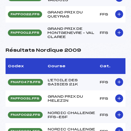
GRAND PRIX DU
FFS
FAPF0022.FFS
QUEYRAS
GRAND PRIX DE
MONTGENEVRE – VAL
FFS
FAPF0012.FFS
CLAREE
Résultats Nordique 2009
Codex
Course
Cat.
L'ETOILE DES
FFS
FNAF0475.FFS
SAISIES 21K
GRAND PRIX DU
FFS
FAPF0031.FFS
MELEZIN
NORDIC CHALLENGE
FFS
FNAF0022.FFS
FFS-ESF
NORDIC CHALLENGE