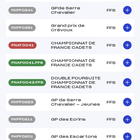
GPde Serre
FFS
FAPF0241
Chevalier
Grand prix de
FFS
FAPF0351
Crévoux
CHAMPIONNAT DE
FFS
FNAT0041
FRANCE CADETS
CHAMPIONNAT DE
FFS
FNAF0041.FFS
FRANCE CADETS
DOUBLE POURSUITE
CHAMPIONNAT DE
FFS
FNAF0043.FFS
FRANCE CADETS
GP de Serre
FFS
FAPF0223
Chevalier — Jeunes
GP des Ecrins
FFS
FAPF0211
GP des Escartons
FFS
FAPF0201