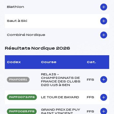
Biathlon
Saut à Ski
Combiné Nordique
Résultats Nordique 2026
Codex
Course
Cat.
RELAIS –
CHAMPIONNATS DE
FFS
FNAF0251
FRANCE DES CLUBS
D2D U15 à SEN
LE TOUR DE BAYARD
FFS
FAPF0073.FFS
GRAND PRIX DE PUY
FFS
FAPF0025.FFS
SAINT VINCENT