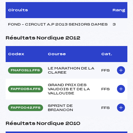
Circuits
Rang
FOND – CIRCUIT A.P 2013 SENIORS DAMES
3
Résultats Nordique 2012
Codex
Course
Cat.
LE MARATHON DE LA
FFS
FNAF0311.FFS
CLAREE
GRAND PRIX DES
VAUDOIS ET DE LA
FFS
FAPF0054.FFS
VALLOUISE
SPRINT DE
FFS
FAPF0042.FFS
BRIANCON
Résultats Nordique 2010