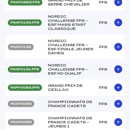
GRAND PRIX DE
FFS
FNAF0262.FFS
SERRE CHEVALIER
NORDIC
CHALLENGE FFS –
FFS
FNAF0133.FFS
ESF MASS START
CLASSIQUE
NORDIC
CHALLENGE FFS –
FFS
FNAF0132
ESF FINALE JEUNES
DAMES
NORDIC
CHALLENGE FFS –
FFS
FNAF0131.FFS
ESF KO QUALIF
GRAND PRIX DE
FFS
FAPF0082.FFS
CEILLAC
CHAMPIONNATS DE
FFS
FNAF0053
FRANCE CADETS
CHAMPIONNATS DE
FRANCE CADETS –
FFS
FNAF0055
JEUNES 1