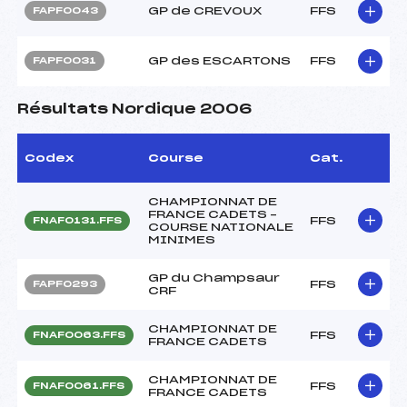
GP de CREVOUX
FFS
FAPF0043
GP des ESCARTONS
FFS
FAPF0031
Résultats Nordique 2006
Codex
Course
Cat.
CHAMPIONNAT DE
FRANCE CADETS –
FFS
FNAF0131.FFS
COURSE NATIONALE
MINIMES
GP du Champsaur
FFS
FAPF0293
CRF
CHAMPIONNAT DE
FFS
FNAF0063.FFS
FRANCE CADETS
CHAMPIONNAT DE
FFS
FNAF0061.FFS
FRANCE CADETS