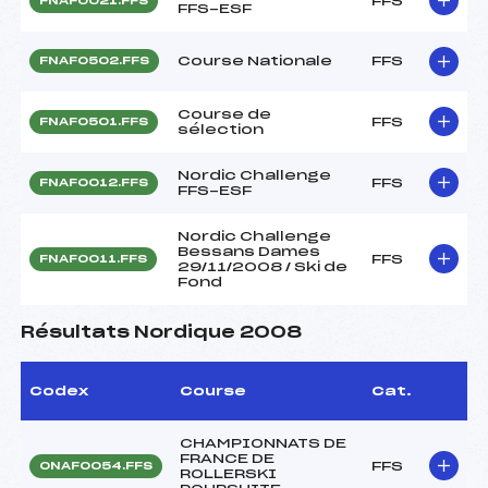
FFS
FNAF0021.FFS
FFS-ESF
Course Nationale
FFS
FNAF0502.FFS
Course de
FFS
FNAF0501.FFS
sélection
Nordic Challenge
FFS
FNAF0012.FFS
FFS-ESF
Nordic Challenge
Bessans Dames
FFS
FNAF0011.FFS
29/11/2008 / Ski de
Fond
Résultats Nordique 2008
Codex
Course
Cat.
CHAMPIONNATS DE
FRANCE DE
FFS
ONAF0054.FFS
ROLLERSKI