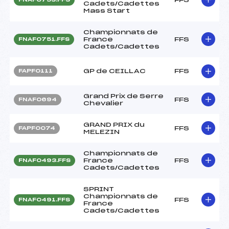
Cadets/Cadettes
Mass Start
Championnats de
France
FFS
FNAF0751.FFS
Cadets/Cadettes
GP de CEILLAC
FFS
FAPF0111
Grand Prix de Serre
FFS
FNAF0694
Chevalier
GRAND PRIX du
FFS
FAPF0074
MELEZIN
Championnats de
France
FFS
FNAF0493.FFS
Cadets/Cadettes
SPRINT
Championnats de
FFS
FNAF0491.FFS
France
Cadets/Cadettes