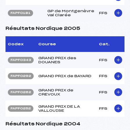
GP de Montgenèvre
FFS
FAPF0181
Val Clarée
Résultats Nordique 2005
Codex
Course
Cat.
GRAND PRIX des
FFS
FAPF0343
DOUANES
GRAND PRIX de BAYARD
FFS
FAPF0292
GRAND PRIX de
FFS
FAPF0262
CREVOUX
GRAND PRIX DE LA
FFS
FAPF0252
VALLOUISE
Résultats Nordique 2004