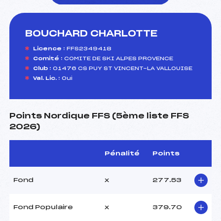
BOUCHARD CHARLOTTE
foi(s) le ski
Licence :
FFS2349418
Comité :
COMITE DE SKI ALPES PROVENCE
Club :
01476 CS PUY ST VINCENT-LA VALLOUISE
Val. Lic. :
Oui
Points Nordique FFS (5ème liste FFS
2026)
Pénalité
Points
Fond
x
277.53
Fond Populaire
x
379.70