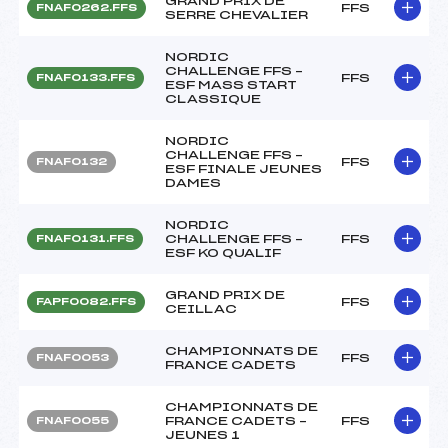
GRAND PRIX DE
FFS
FNAF0262.FFS
SERRE CHEVALIER
NORDIC
CHALLENGE FFS –
FFS
FNAF0133.FFS
ESF MASS START
CLASSIQUE
NORDIC
CHALLENGE FFS –
FFS
FNAF0132
ESF FINALE JEUNES
DAMES
NORDIC
CHALLENGE FFS –
FFS
FNAF0131.FFS
ESF KO QUALIF
GRAND PRIX DE
FFS
FAPF0082.FFS
CEILLAC
CHAMPIONNATS DE
FFS
FNAF0053
FRANCE CADETS
CHAMPIONNATS DE
FRANCE CADETS –
FFS
FNAF0055
JEUNES 1