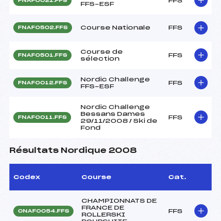
FFS
FNAF0021.FFS
FFS-ESF
Course Nationale
FFS
FNAF0502.FFS
Course de
FFS
FNAF0501.FFS
sélection
Nordic Challenge
FFS
FNAF0012.FFS
FFS-ESF
Nordic Challenge
Bessans Dames
FFS
FNAF0011.FFS
29/11/2008 / Ski de
Fond
Résultats Nordique 2008
Codex
Course
Cat.
CHAMPIONNATS DE
FRANCE DE
FFS
ONAF0054.FFS
ROLLERSKI