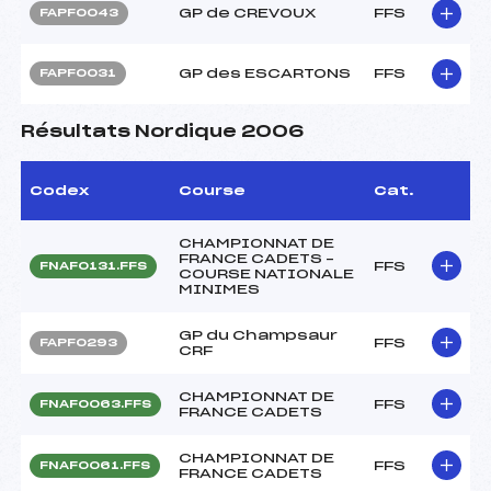
GP de CREVOUX
FFS
FAPF0043
GP des ESCARTONS
FFS
FAPF0031
Résultats Nordique 2006
Codex
Course
Cat.
CHAMPIONNAT DE
FRANCE CADETS –
FFS
FNAF0131.FFS
COURSE NATIONALE
MINIMES
GP du Champsaur
FFS
FAPF0293
CRF
CHAMPIONNAT DE
FFS
FNAF0063.FFS
FRANCE CADETS
CHAMPIONNAT DE
FFS
FNAF0061.FFS
FRANCE CADETS