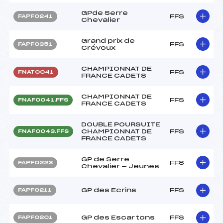
GPde Serre
FFS
FAPF0241
Chevalier
Grand prix de
FFS
FAPF0351
Crévoux
CHAMPIONNAT DE
FFS
FNAT0041
FRANCE CADETS
CHAMPIONNAT DE
FFS
FNAF0041.FFS
FRANCE CADETS
DOUBLE POURSUITE
CHAMPIONNAT DE
FFS
FNAF0043.FFS
FRANCE CADETS
GP de Serre
FFS
FAPF0223
Chevalier — Jeunes
GP des Ecrins
FFS
FAPF0211
GP des Escartons
FFS
FAPF0201