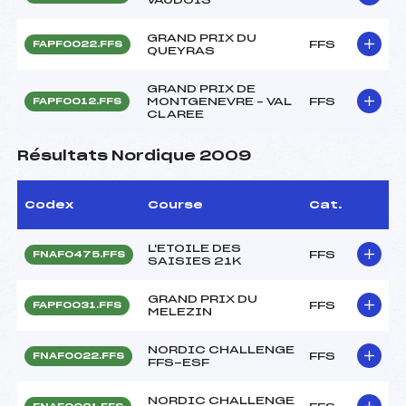
GRAND PRIX DU
FFS
FAPF0022.FFS
QUEYRAS
GRAND PRIX DE
MONTGENEVRE – VAL
FFS
FAPF0012.FFS
CLAREE
Résultats Nordique 2009
Codex
Course
Cat.
L'ETOILE DES
FFS
FNAF0475.FFS
SAISIES 21K
GRAND PRIX DU
FFS
FAPF0031.FFS
MELEZIN
NORDIC CHALLENGE
FFS
FNAF0022.FFS
FFS-ESF
NORDIC CHALLENGE