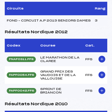
Circuits
Rang
FOND – CIRCUIT A.P 2013 SENIORS DAMES
3
Résultats Nordique 2012
Codex
Course
Cat.
LE MARATHON DE LA
FFS
FNAF0311.FFS
CLAREE
GRAND PRIX DES
VAUDOIS ET DE LA
FFS
FAPF0054.FFS
VALLOUISE
SPRINT DE
FFS
FAPF0042.FFS
BRIANCON
Résultats Nordique 2010