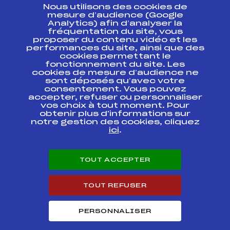
Nous utilisons des cookies de
ESPACE PRESSE
mesure d’audience (Google
Analytics) afin d’analyser la
fréquentation du site, vous
Ressources
proposer du contenu vidéo et les
performances du site, ainsi que des
Pass’Neige
cookies permettant le
Projet sportif fédéral
fonctionnement du site. Les
cookies de mesure d’audience ne
Projet de performance fédéral
sont déposés qu’avec votre
Antidopage
consentement. Vous pouvez
Pôle Développement, Formation, Suivi
accepter, refuser ou personnaliser
Scientifique
vos choix à tout moment. Pour
Listes ministérielles
obtenir plus d'informations sur
notre gestion des cookies, cliquez
Pôle vie de l’athlète
ici
.
Enseignement professionnel
Informatique et chronométrage
Circuits
TOUT ACCEPTER
Carrières
Développement des habiletés mentales
TOUT REFUSER
PERSONNALISER
© 2026 Fédération Française de Ski
Mentions légales
Politique de