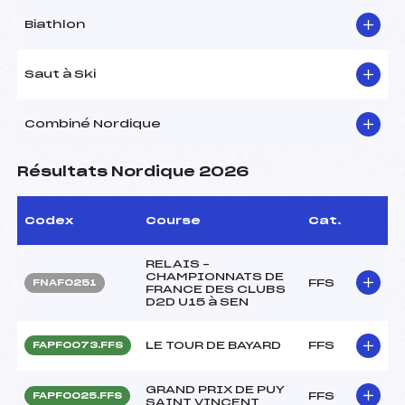
Biathlon
Saut à Ski
Combiné Nordique
Résultats Nordique 2026
Codex
Course
Cat.
RELAIS –
CHAMPIONNATS DE
FFS
FNAF0251
FRANCE DES CLUBS
D2D U15 à SEN
LE TOUR DE BAYARD
FFS
FAPF0073.FFS
GRAND PRIX DE PUY
FFS
FAPF0025.FFS
SAINT VINCENT