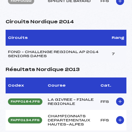
SPRINT DE BAYARD
FFS
FAPF0022
Circuits Nordique 2014
Circuits
Rang
FOND – CHALLENGE REGIONAL AP 2014
7
SENIORS DAMES
Résultats Nordique 2013
Codex
Course
Cat.
LA GIVREE – FINALE
FFS
FAPF0164.FFS
REGIONALE
CHAMPIONNATS
DEPARTEMENTAUX
FFS
FAPF0134.FFS
HAUTES-ALPES