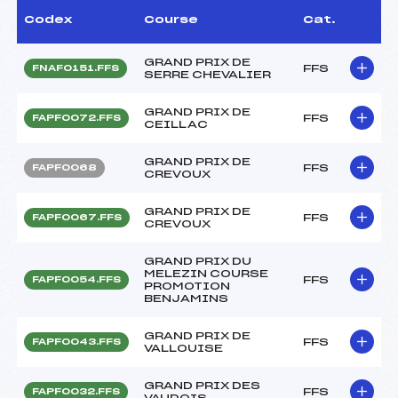
Codex
Course
Cat.
GRAND PRIX DE
FFS
FNAF0151.FFS
SERRE CHEVALIER
GRAND PRIX DE
FFS
FAPF0072.FFS
CEILLAC
GRAND PRIX DE
FFS
FAPF0068
CREVOUX
GRAND PRIX DE
FFS
FAPF0067.FFS
CREVOUX
GRAND PRIX DU
MELEZIN COURSE
FFS
FAPF0054.FFS
PROMOTION
BENJAMINS
GRAND PRIX DE
FFS
FAPF0043.FFS
VALLOUISE
GRAND PRIX DES
FFS
FAPF0032.FFS
VAUDOIS