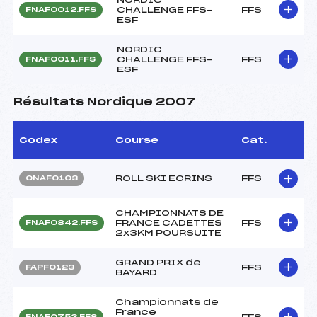
CHALLENGE FFS-
FFS
FNAF0012.FFS
ESF
NORDIC
CHALLENGE FFS-
FFS
FNAF0011.FFS
ESF
Résultats Nordique 2007
Codex
Course
Cat.
ROLL SKI ECRINS
FFS
ONAF0103
CHAMPIONNATS DE
FRANCE CADETTES
FFS
FNAF0842.FFS
2x3KM POURSUITE
GRAND PRIX de
FFS
FAPF0123
BAYARD
Championnats de
France
FFS
FNAF0753.FFS