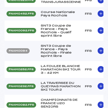
FFS
FNAM0323.FFS
TRANSJURASSIENNE
Course Nationale
FFS
FNAM0452.FFS
Pays Rochois
SNT3 Coupe de
France – Pays
FFS
FNAM0092.FFS
Rochois – Qualif
sprint libre
SNT3 Coupe de
France – Pays
FFS
FNAM0094
Rochois – Finale
sprint libre
LA FOULEE BLANCHE
MARATHON SKI TOUR
FFS
FNAM0252.FFS
3 – 42 KM
LA TRAVERSEE DU
QUEYRAS MARATHON
FFS
FNAM0232.FFS
SKI TOUR 2
CHAMPIONNATS DE
FRANCE U20
FFS
FNAM0082.FFS
SENIORS