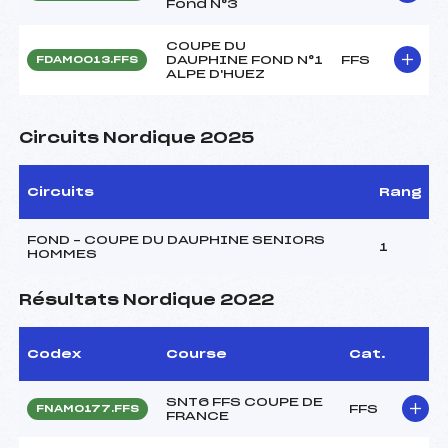
Fond N°3
COUPE DU
DAUPHINE FOND N°1
FFS
FDAM0013.FFS
ALPE D'HUEZ
Circuits Nordique 2025
Circuits
Rang
FOND – COUPE DU DAUPHINE SENIORS
1
HOMMES
Résultats Nordique 2022
Codex
Course
Cat.
SNT6 FFS COUPE DE
FFS
FNAM0177.FFS
FRANCE