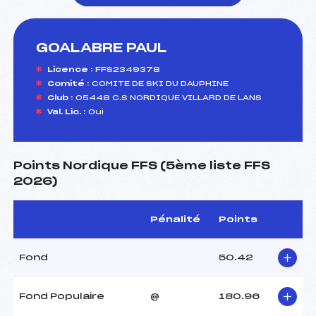
GOALABRE PAUL
foi(s) le ski
Licence :
FFS2349378
Comité :
COMITE DE SKI DU DAUPHINE
Club :
05448 C.S NORDIQUE VILLARD DE LANS
Val. Lic. :
Oui
Points Nordique FFS (5ème liste FFS
2026)
Pénalité
Points
Fond
50.42
Fond Populaire
@
180.96