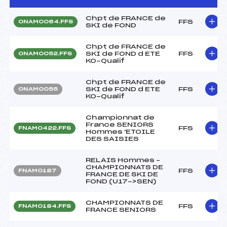
Chpt de FRANCE de
FFS
ONAM0064.FFS
SKI de FOND
Chpt de FRANCE de
SKI de FOND d ETE
FFS
ONAM0052.FFS
KO-Qualif
Chpt de FRANCE de
SKI de FOND d ETE
FFS
ONAM0055
KO-Qualif
Championnat de
France SENIORS
FFS
FNAM0422.FFS
Hommes 'ETOILE
DES SAISIES
RELAIS Hommes –
CHAMPIONNATS DE
FFS
FNAM0187
FRANCE DE SKI DE
FOND (U17->SEN)
CHAMPIONNATS DE
FFS
FNAM0184.FFS
FRANCE SENIORS