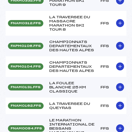
MARATHON SKI
FFS
FNAM0332.FFS
TOUR 9
LA TRAVERSEE DU
MASSACRE
FFS
FNAM0312.FFS
MARATHON SKI
TOUR 8
CHAMPIONNATS
DEPARTEMENTAUX
FFS
FAPM0106.FFS
DES HAUTES ALPES
CHAMPIONNATS
DEPARTEMENTAUX
FFS
FAPM0104.FFS
DES HAUTES ALPES
LA FOULEE
BLANCHE 25 KM
FFS
FNAM0131.FFS
CLASSIQUE
LA TRAVERSEE DU
FFS
FNAM0162.FFS
QUEYRAS
LE MARATHON
INTERNATIONAL DE
BESSANS
FFS
FNAM0094.FFS