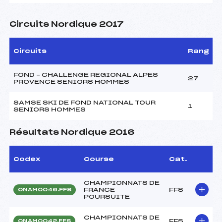
Circuits Nordique 2017
Circuits
Rang
FOND – CHALLENGE REGIONAL ALPES
27
PROVENCE SENIORS HOMMES
SAMSE SKI DE FOND NATIONAL TOUR
1
SENIORS HOMMES
Résultats Nordique 2016
Codex
Course
Cat.
CHAMPIONNATS DE
FRANCE
FFS
ONAM0046.FFS
POURSUITE
CHAMPIONNATS DE
FFS
ONAM0042.FFS