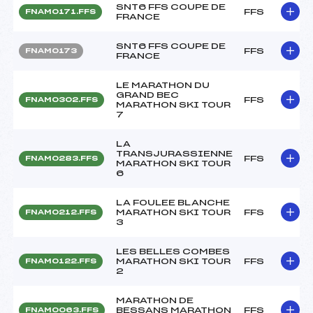
SNT6 FFS COUPE DE
FFS
FNAM0171.FFS
FRANCE
SNT6 FFS COUPE DE
FFS
FNAM0173
FRANCE
LE MARATHON DU
GRAND BEC
FFS
FNAM0302.FFS
MARATHON SKI TOUR
7
LA
TRANSJURASSIENNE
FFS
FNAM0283.FFS
MARATHON SKI TOUR
6
LA FOULEE BLANCHE
MARATHON SKI TOUR
FFS
FNAM0212.FFS
3
LES BELLES COMBES
MARATHON SKI TOUR
FFS
FNAM0122.FFS
2
MARATHON DE
BESSANS MARATHON
FFS
FNAM0063.FFS