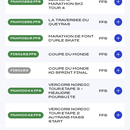
FFS
FNAM0292.FFS
MARATHON SKI
TOUR 4
LA TRAVERSEE DU
FFS
FNAM0252.FFS
QUEYRAS
MARATHON DE FONT
FFS
FNAM0216.FFS
D'URLE SKATE
COUPE DU MONDE
FFS
FIS0162.FFS
COUPE DU MONDE
FFS
FIS0163
KO SPRINT FINAL
VERCORS NORDIC
TOUR ETAPE 3 –
FFS
FNAM0044.FFS
MEAUDRE
POURSUITE
VERCORS NORDIC
TOUR ETAPE 2
FFS
FNAM0042.FFS
AUTRANS MASS
START