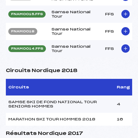
Samse National
FFS
FNAM0015.FFS
Tour
Samse National
FFS
FNAM0018
Tour
Samse National
FFS
FNAM0014.FFS
Tour
Circuits Nordique 2018
Circuits
Rang
SAMSE SKI DE FOND NATIONAL TOUR
4
SENIORS HOMMES
MARATHON SKI TOUR HOMMES 2018
16
Résultats Nordique 2017