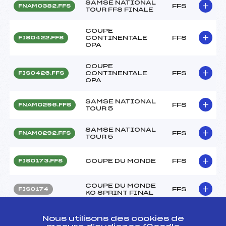
SAMSE NATIONAL
FFS
FNAM0382.FFS
TOUR FFS FINALE
COUPE
CONTINENTALE
FFS
FIS0422.FFS
OPA
COUPE
CONTINENTALE
FFS
FIS0426.FFS
OPA
SAMSE NATIONAL
FFS
FNAM0296.FFS
TOUR 5
SAMSE NATIONAL
FFS
FNAM0292.FFS
TOUR 5
COUPE DU MONDE
FFS
FIS0173.FFS
COUPE DU MONDE
FFS
FIS0174
KO SPRINT FINAL
COUPE
Nous utilisons des cookies de
CONTINENTALE
FFS
FIS0189.FFS