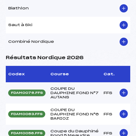
Biathlon
Saut à Ski
Combiné Nordique
Résultats Nordique 2026
Codex
Course
Cat.
COUPE DU
DAUPHINE FOND N°7
FFS
FDAM0076.FFS
AUTANS
COUPE DU
DAUPHINE FOND N°6
FFS
FDAM0063.FFS
BARIOZ
Coupe du Dauphiné
FFS
FDAM0056.FFS
Fond 5 Meaudre