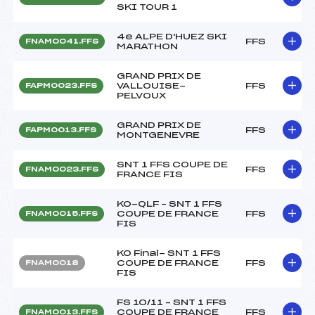
SKI TOUR 1
4e ALPE D'HUEZ SKI
FFS
FNAM0041.FFS
MARATHON
GRAND PRIX DE
VALLOUISE-
FFS
FAPM0023.FFS
PELVOUX
GRAND PRIX DE
FFS
FAPM0013.FFS
MONTGENEVRE
SNT 1 FFS COUPE DE
FFS
FNAM0023.FFS
FRANCE FIS
KO-QLF – SNT 1 FFS
COUPE DE FRANCE
FFS
FNAM0015.FFS
FIS
KO Final- SNT 1 FFS
COUPE DE FRANCE
FFS
FNAM0018
FIS
FS 10/11 – SNT 1 FFS
COUPE DE FRANCE
FFS
FNAM0013.FFS