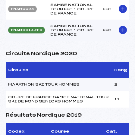
SAMSE NATIONAL
TOUR FFS 1 COUPE
FFS
FNAM0024
DE FRANCE
SAMSE NATIONAL
TOUR FFS 1 COUPE
FFS
FNAM0014.FFS
DE FRANCE
Circuits Nordique 2020
Circuits
Rang
MARATHON SKI TOUR HOMMES
2
COUPE DE FRANCE SAMSE NATIONAL TOUR
11
SKI DE FOND SENIORS HOMMES
Résultats Nordique 2019
Codex
Course
Cat.