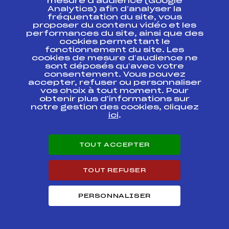
mesure d’audience (Google
OPA
Analytics) afin d’analyser la
fréquentation du site, vous
COUPE
proposer du contenu vidéo et les
CONTINENTALE
FFS
FIS0185.FFS
performances du site, ainsi que des
OPA
cookies permettant le
fonctionnement du site. Les
cookies de mesure d’audience ne
COUPE
sont déposés qu’avec votre
CONTINENTALE
FFS
FIS0181.FFS
OPA
consentement. Vous pouvez
accepter, refuser ou personnaliser
vos choix à tout moment. Pour
COUPE
obtenir plus d'informations sur
CONTINENTALE
FFS
FIS0182
notre gestion des cookies, cliquez
OPA KO SPRINT
ici
.
FINAL
/// FINALE VERCORS
TOUT ACCEPTER
NORDIQUE TOUR
SAMSE NATIONAL
FFS
FNAM0164.FFS
TOUR FFS 4 MASS
START
TOUT REFUSER
*** CHAMPIONNATS
DE FRANCE INDIV
PERSONNALISER
CLASSIQUE *** ***
FFS
FNAM0154.FFS
SAMSE NATIONAL
TOUR FFS 4 ***