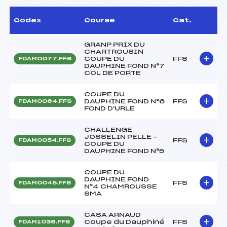
Codex
Course
Cat.
GRANP PRIX DU
CHARTROUSIN
COUPE DU
FFS
FDAM0077.FFS
DAUPHINE FOND N°7
COL DE PORTE
COUPE DU
DAUPHINE FOND N°6
FFS
FDAM0064.FFS
FOND D'URLE
CHALLENGE
JOSSELIN PELLE –
FFS
FDAM0054.FFS
COUPE DU
DAUPHINE FOND N°5
COUPE DU
DAUPHINE FOND
FFS
FDAM0045.FFS
N°4 CHAMROUSSE
SMA
CASA ARNAUD
Coupe du Dauphiné
FFS
FDAM1036.FFS