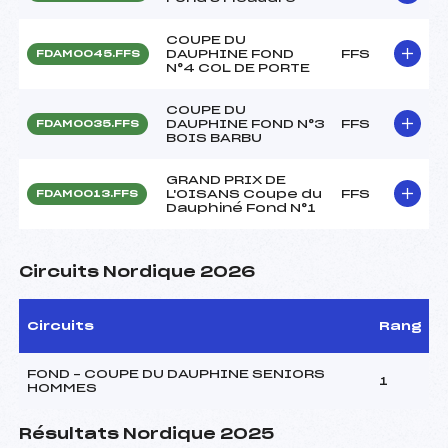
COUPE DU
DAUPHINE FOND
FFS
FDAM0045.FFS
N°4 COL DE PORTE
COUPE DU
DAUPHINE FOND N°3
FFS
FDAM0035.FFS
BOIS BARBU
GRAND PRIX DE
L'OISANS Coupe du
FFS
FDAM0013.FFS
Dauphiné Fond N°1
Circuits Nordique 2026
Circuits
Rang
FOND – COUPE DU DAUPHINE SENIORS
1
HOMMES
Résultats Nordique 2025