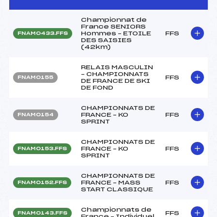
Championnat de
France SENIORS
Hommes – ETOILE
FFS
FNAM0433.FFS
DES SAISIES
(42km)
RELAIS MASCULIN
– CHAMPIONNATS
FFS
FNAM0155
DE FRANCE DE SKI
DE FOND
CHAMPIONNATS DE
FRANCE – KO
FFS
FNAM0154
SPRINT
CHAMPIONNATS DE
FRANCE – KO
FFS
FNAM0153.FFS
SPRINT
CHAMPIONNATS DE
FRANCE – MASS
FFS
FNAM0152.FFS
START CLASSIQUE
Championnats de
FFS
FNAM0143.FFS
France – Individuel