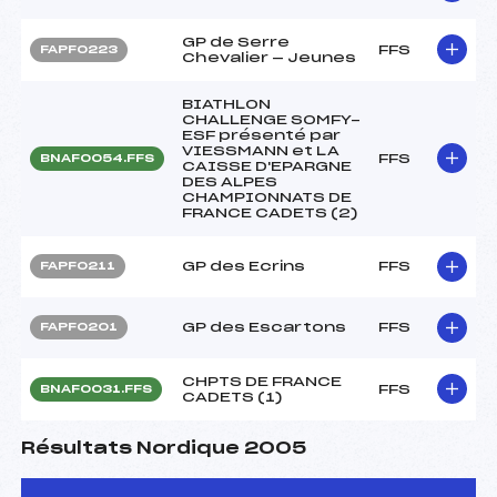
GP de Serre
FFS
FAPF0223
Chevalier — Jeunes
BIATHLON
CHALLENGE SOMFY-
ESF présenté par
VIESSMANN et LA
FFS
BNAF0054.FFS
CAISSE D'EPARGNE
DES ALPES
CHAMPIONNATS DE
FRANCE CADETS (2)
GP des Ecrins
FFS
FAPF0211
GP des Escartons
FFS
FAPF0201
CHPTS DE FRANCE
FFS
BNAF0031.FFS
CADETS (1)
Résultats Nordique 2005