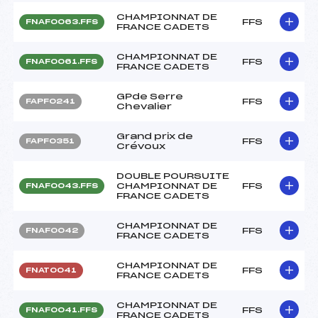
CHAMPIONNAT DE
FFS
FNAF0063.FFS
FRANCE CADETS
CHAMPIONNAT DE
FFS
FNAF0061.FFS
FRANCE CADETS
GPde Serre
FFS
FAPF0241
Chevalier
Grand prix de
FFS
FAPF0351
Crévoux
DOUBLE POURSUITE
CHAMPIONNAT DE
FFS
FNAF0043.FFS
FRANCE CADETS
CHAMPIONNAT DE
FFS
FNAF0042
FRANCE CADETS
CHAMPIONNAT DE
FFS
FNAT0041
FRANCE CADETS
CHAMPIONNAT DE
FFS
FNAF0041.FFS
FRANCE CADETS