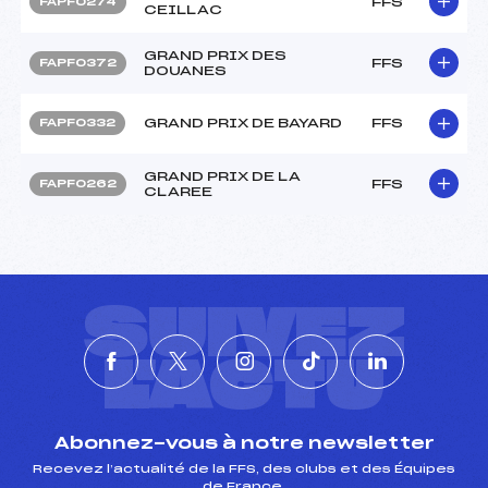
FFS
FAPF0274
CEILLAC
GRAND PRIX DES
FFS
FAPF0372
DOUANES
GRAND PRIX DE BAYARD
FFS
FAPF0332
GRAND PRIX DE LA
FFS
FAPF0262
CLAREE
SUIVEZ
L'ACTU
Abonnez-vous à notre newsletter
Recevez l’actualité de la FFS, des clubs et des Équipes
de France.