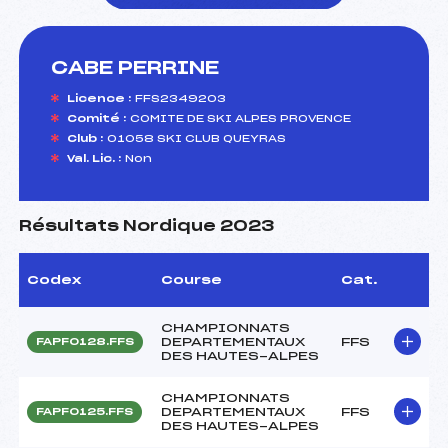
CABE PERRINE
foi(s) le ski
Licence :
FFS2349203
Comité :
COMITE DE SKI ALPES PROVENCE
Club :
01058 SKI CLUB QUEYRAS
Val. Lic. :
Non
Résultats Nordique 2023
Codex
Course
Cat.
CHAMPIONNATS
DEPARTEMENTAUX
FFS
FAPF0128.FFS
DES HAUTES-ALPES
CHAMPIONNATS
DEPARTEMENTAUX
FFS
FAPF0125.FFS
DES HAUTES-ALPES