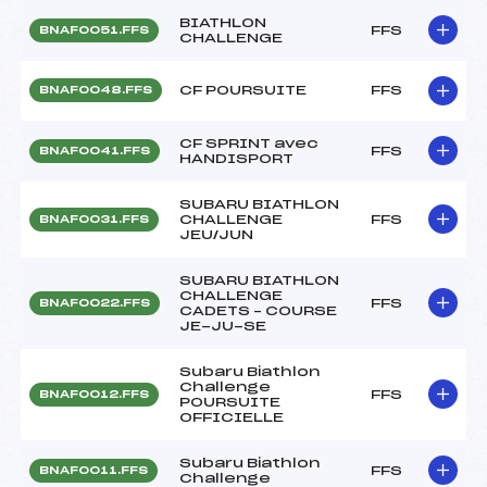
BIATHLON
FFS
BNAF0051.FFS
CHALLENGE
CF POURSUITE
FFS
BNAF0048.FFS
CF SPRINT avec
FFS
BNAF0041.FFS
HANDISPORT
SUBARU BIATHLON
CHALLENGE
FFS
BNAF0031.FFS
JEU/JUN
SUBARU BIATHLON
CHALLENGE
FFS
BNAF0022.FFS
CADETS – COURSE
JE-JU-SE
Subaru Biathlon
Challenge
FFS
BNAF0012.FFS
POURSUITE
OFFICIELLE
Subaru Biathlon
FFS
BNAF0011.FFS
Challenge