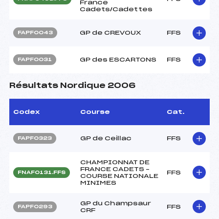
France
Cadets/Cadettes
GP de CREVOUX
FFS
FAPF0043
GP des ESCARTONS
FFS
FAPF0031
Résultats Nordique 2006
Codex
Course
Cat.
GP de Ceillac
FFS
FAPF0323
CHAMPIONNAT DE
FRANCE CADETS –
FFS
FNAF0131.FFS
COURSE NATIONALE
MINIMES
GP du Champsaur
FFS
FAPF0293
CRF