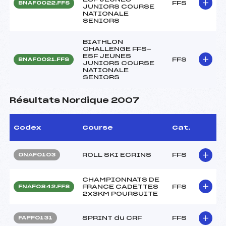
FFS
BNAF0022.FFS
JUNIORS COURSE
NATIONALE
SENIORS
BIATHLON
CHALLENGE FFS-
ESF JEUNES
FFS
BNAF0021.FFS
JUNIORS COURSE
NATIONALE
SENIORS
Résultats Nordique 2007
Codex
Course
Cat.
ROLL SKI ECRINS
FFS
ONAF0103
CHAMPIONNATS DE
FRANCE CADETTES
FFS
FNAF0842.FFS
2x3KM POURSUITE
SPRINT du CRF
FFS
FAPF0131