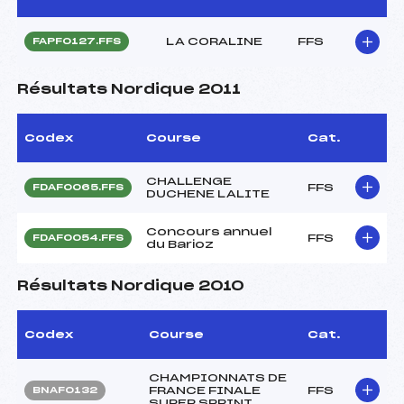
LA CORALINE
FFS
FAPF0127.FFS
Résultats Nordique 2011
Codex
Course
Cat.
CHALLENGE
FFS
FDAF0065.FFS
DUCHENE LALITE
Concours annuel
FFS
FDAF0054.FFS
du Barioz
Résultats Nordique 2010
Codex
Course
Cat.
CHAMPIONNATS DE
FRANCE FINALE
FFS
BNAF0132
SUPER SPRINT