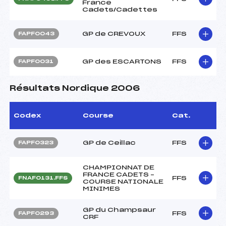
France
Cadets/Cadettes
GP de CREVOUX
FFS
FAPF0043
GP des ESCARTONS
FFS
FAPF0031
Résultats Nordique 2006
Codex
Course
Cat.
GP de Ceillac
FFS
FAPF0323
CHAMPIONNAT DE
FRANCE CADETS –
FFS
FNAF0131.FFS
COURSE NATIONALE
MINIMES
GP du Champsaur
FFS
FAPF0293
CRF