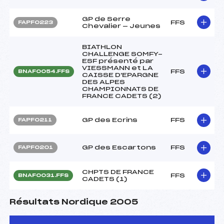
GP de Serre
FFS
FAPF0223
Chevalier — Jeunes
BIATHLON
CHALLENGE SOMFY-
ESF présenté par
VIESSMANN et LA
FFS
BNAF0054.FFS
CAISSE D'EPARGNE
DES ALPES
CHAMPIONNATS DE
FRANCE CADETS (2)
GP des Ecrins
FFS
FAPF0211
GP des Escartons
FFS
FAPF0201
CHPTS DE FRANCE
FFS
BNAF0031.FFS
CADETS (1)
Résultats Nordique 2005