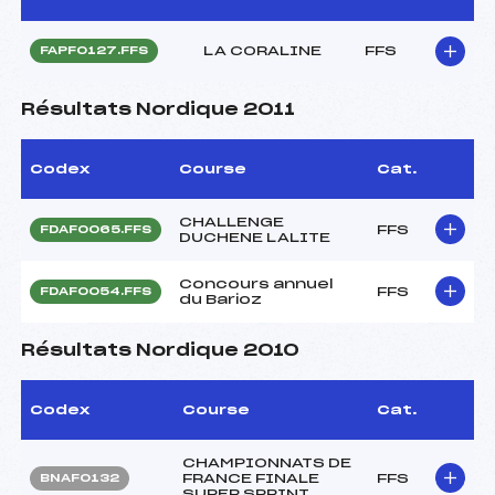
LA CORALINE
FFS
FAPF0127.FFS
Résultats Nordique 2011
Codex
Course
Cat.
CHALLENGE
FFS
FDAF0065.FFS
DUCHENE LALITE
Concours annuel
FFS
FDAF0054.FFS
du Barioz
Résultats Nordique 2010
Codex
Course
Cat.
CHAMPIONNATS DE
FRANCE FINALE
FFS
BNAF0132
SUPER SPRINT