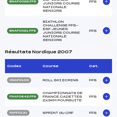
FFS
BNAF0022.FFS
JUNIORS COURSE
NATIONALE
SENIORS
BIATHLON
CHALLENGE FFS-
ESF JEUNES
FFS
BNAF0021.FFS
JUNIORS COURSE
NATIONALE
SENIORS
Résultats Nordique 2007
Codex
Course
Cat.
ROLL SKI ECRINS
FFS
ONAF0103
CHAMPIONNATS DE
FRANCE CADETTES
FFS
FNAF0842.FFS
2x3KM POURSUITE
SPRINT du CRF
FFS
FAPF0131