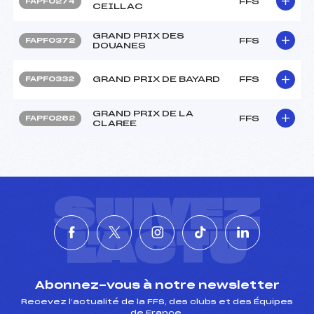
FFS
FAPF0274
CEILLAC
GRAND PRIX DES
FFS
FAPF0372
DOUANES
GRAND PRIX DE BAYARD
FFS
FAPF0332
GRAND PRIX DE LA
FFS
FAPF0262
CLAREE
SUIVEZ
L'ACTU
Abonnez-vous à notre newsletter
Recevez l’actualité de la FFS, des clubs et des Équipes
de France.