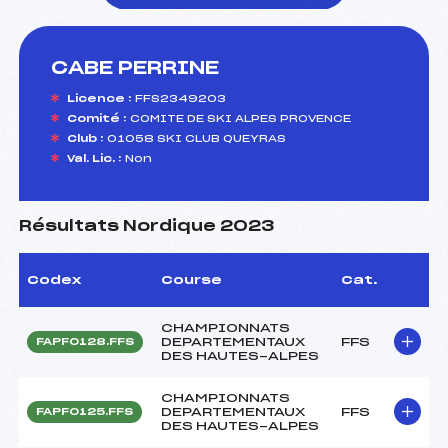
CABE PERRINE
foi(s) le ski
Licence :
FFS2349203
Comité :
COMITE DE SKI ALPES PROVENCE
Club :
01058 SKI CLUB QUEYRAS
Val. Lic. :
Non
Résultats Nordique 2023
Codex
Course
Cat.
CHAMPIONNATS
DEPARTEMENTAUX
FFS
FAPF0128.FFS
DES HAUTES-ALPES
CHAMPIONNATS
DEPARTEMENTAUX
FFS
FAPF0125.FFS
DES HAUTES-ALPES