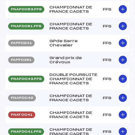
CHAMPIONNAT DE
FFS
FNAF0063.FFS
FRANCE CADETS
CHAMPIONNAT DE
FFS
FNAF0061.FFS
FRANCE CADETS
GPde Serre
FFS
FAPF0241
Chevalier
Grand prix de
FFS
FAPF0351
Crévoux
DOUBLE POURSUITE
CHAMPIONNAT DE
FFS
FNAF0043.FFS
FRANCE CADETS
CHAMPIONNAT DE
FFS
FNAF0042
FRANCE CADETS
CHAMPIONNAT DE
FFS
FNAT0041
FRANCE CADETS
CHAMPIONNAT DE
FFS
FNAF0041.FFS
FRANCE CADETS