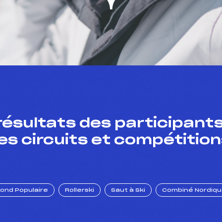
résultats des participants
es circuits et compétition
Fond Populaire
Rollerski
Saut à Ski
Combiné Nordiq