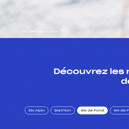
Fiche individuelle
Découvrez les 
d
Ski Alpin
Biathlon
Ski de Fond
Ski de 