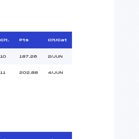
Clt.
Pts
Clt/Cat
10
187.26
2/JUN
11
202.88
4/JUN