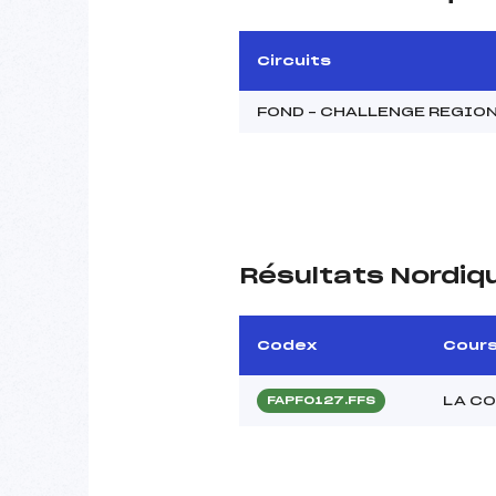
Circuits
FOND – CHALLENGE REGIO
Résultats Nordiq
Codex
Cour
LA C
FAPF0127.FFS