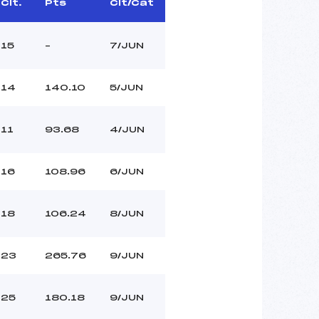
Clt.
Pts
Clt/Cat
15
–
7/JUN
14
140.10
5/JUN
11
93.68
4/JUN
16
108.96
6/JUN
18
106.24
8/JUN
23
265.76
9/JUN
25
180.18
9/JUN