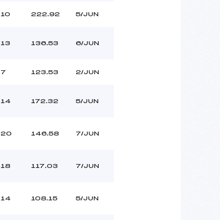
10
222.92
5/JUN
13
136.53
6/JUN
7
123.53
2/JUN
14
172.32
5/JUN
20
146.58
7/JUN
18
117.03
7/JUN
14
108.15
5/JUN