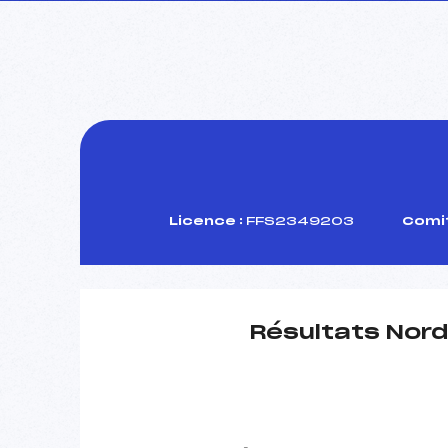
Licence :
FFS2349203
Comit
Résultats Nord