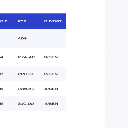
Clt.
Pts
Clt/Cat
Abs
4
274.42
3/SEN
2
228.01
2/SEN
5
236.63
4/SEN
5
310.92
4/SEN