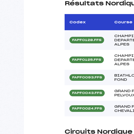
Résultats Nordiq
Codex
Course
CHAMPI
DEPART
FAPF0128.FFS
ALPES
CHAMPI
DEPART
FAPF0125.FFS
ALPES
BIATHLO
FAPF0093.FFS
FOND
GRAND P
FAPF0043.FFS
PELVOU
GRAND P
FAPF0024.FFS
CHEVAL
Circuits Nordiqu