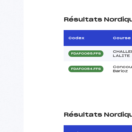
Résultats Nordiq
Codex
Course
CHALLE
FDAF0065.FFS
LALITE
Concour
FDAF0054.FFS
Barioz
Résultats Nordiq