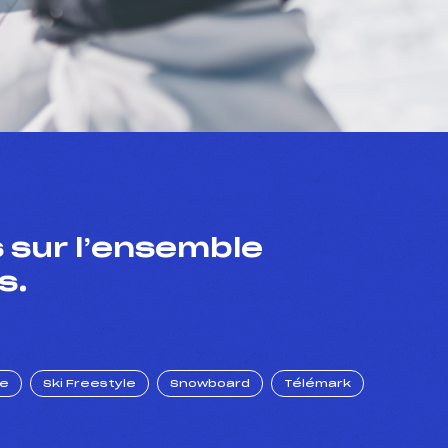
 sur l’ensemble
s.
ue
Ski Freestyle
Snowboard
Télémark