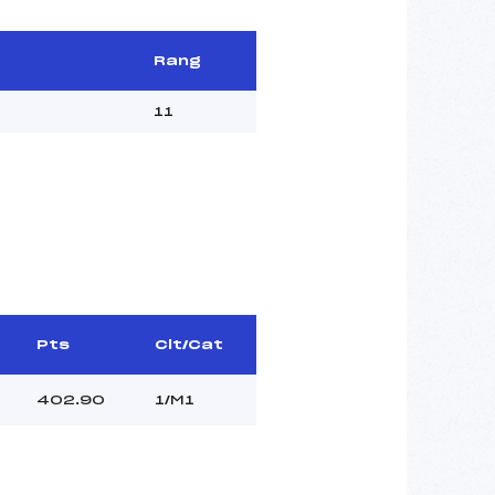
Rang
11
Pts
Clt/Cat
402.90
1/M1