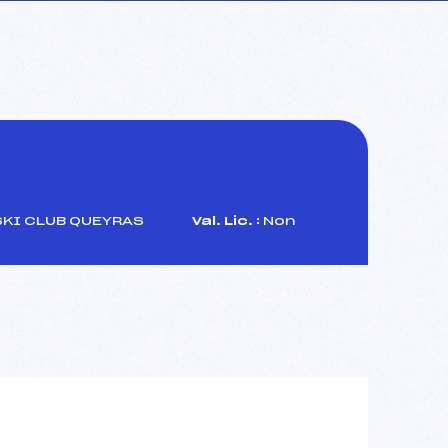
SKI CLUB QUEYRAS
Val. Lic. :
Non