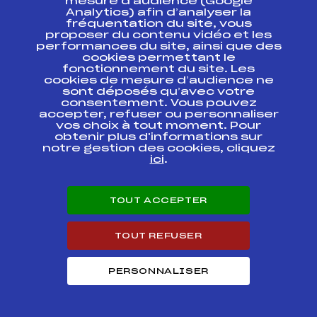
FIS
mesure d’audience (Google
FRA0676
Arcs
Analytics) afin d’analyser la
fréquentation du site, vous
proposer du contenu vidéo et les
GP International des
FIS
FRA0675
Arcs
performances du site, ainsi que des
cookies permettant le
fonctionnement du site. Les
4 JOURS DE LA FORET
FIS
cookies de mesure d’audience ne
FRA0661
BLANCHE
sont déposés qu’avec votre
consentement. Vous pouvez
accepter, refuser ou personnaliser
LES 4 JOURS DE LA
FORET BLANCHE 2éme
FIS
FRA0660
vos choix à tout moment. Pour
jour
obtenir plus d'informations sur
notre gestion des cookies, cliquez
ici
.
LES 4 JOURS DE LA
FIS
FRA0659
FORET BLANCHE
TOUT ACCEPTER
97ème Championnat de
France – Trophée
FIS
FRA0656
Caisse d Epargne
TOUT REFUSER
fis descente
FIS
FRA0654
PERSONNALISER
97ème Championnat de
France – Trophée
FIS
FRA0655
Caisse d Epargne