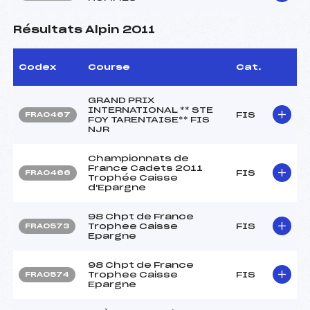
Résultats Alpin 2011
Codex
Course
Cat.
GRAND PRIX
INTERNATIONAL ** STE
FIS
FRA0467
FOY TARENTAISE** FIS
NJR
Championnats de
France Cadets 2011
FIS
FRA0466
Trophée Caisse
d'Epargne
98 Chpt de France
Trophee Caisse
FIS
FRA0573
Epargne
98 Chpt de France
Trophee Caisse
FIS
FRA0574
Epargne