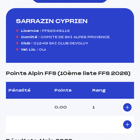
SARRAZIN CYPRIEN
foi(s) le ski
Licence :
FFS2349113
Comité :
COMITE DE SKI ALPES PROVENCE
Club :
01249 SKI CLUB DEVOLUY
Val. Lic. :
Oui
Points Alpin FFS (10ème liste FFS 2026)
Pénalité
Points
Rang
0.00
1