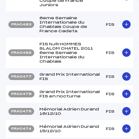
Coupe de France
Juniors
6eme Semaine
Internationale du
FIS
FRA0483
Chablais Coupe de
France Cadets
FIS NJR HOMMES
SLALOM CHATEL 2011
6eme Semaine
FIS
FRA0482
Internationale du
Chablais
Grand Prix International
FIS
FRA0477
FIS
Grand Prix International
FIS
FRA0476
FIS en nocturne
Mémorial Adrien Durand
FIS
FRA0475
16/12/10
Mémorial Adrien Durand
FIS
FRA0474
15/12/10