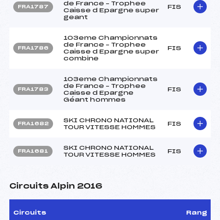
de France – Trophee
FIS
FRA1787
Caisse d Epargne super
geant
103eme Championnats
de France – Trophee
FIS
FRA1786
Caisse d Epargne super
combine
103eme Championnats
de France – Trophee
FIS
FRA1783
Caisse d Epargne
Géant hommes
SKI CHRONO NATIONAL
FIS
FRA1682
TOUR VITESSE HOMMES
SKI CHRONO NATIONAL
FIS
FRA1681
TOUR VITESSE HOMMES
Circuits Alpin 2016
Circuits
Rang