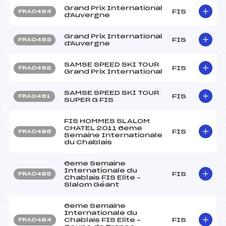
Grand Prix International
FIS
FRA0494
d'Auvergne
Grand Prix International
FIS
FRA0493
d'Auvergne
SAMSE SPEED SKI TOUR
FIS
FRA0492
Grand Prix International
SAMSE SPEED SKI TOUR
FIS
FRA0491
SUPER G FIS
FIS HOMMES SLALOM
CHATEL 2011 6eme
FIS
FRA0486
Semaine Internationale
du Chablais
6eme Semaine
Internationale du
FIS
FRA0485
Chablais FIS Elite –
Slalom Géant
6eme Semaine
Internationale du
Chablais FIS Elite –
FIS
FRA0484