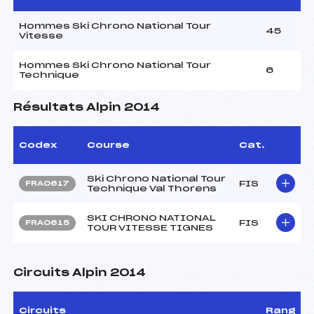
Hommes Ski Chrono National Tour
45
Vitesse
Hommes Ski Chrono National Tour
6
Technique
Résultats Alpin 2014
Codex
Course
Cat.
Ski Chrono National Tour
FIS
FRA0617
Technique Val Thorens
SKI CHRONO NATIONAL
FIS
FRA0615
TOUR VITESSE TIGNES
Circuits Alpin 2014
Circuits
Rang