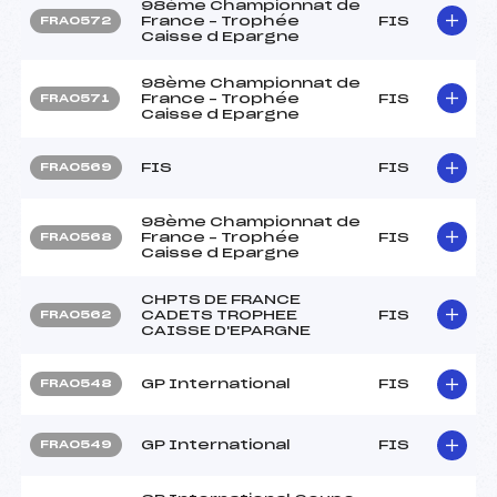
98ème Championnat de
France – Trophée
FIS
FRA0572
Caisse d Epargne
98ème Championnat de
France – Trophée
FIS
FRA0571
Caisse d Epargne
FIS
FIS
FRA0569
98ème Championnat de
France – Trophée
FIS
FRA0568
Caisse d Epargne
CHPTS DE FRANCE
CADETS TROPHEE
FIS
FRA0562
CAISSE D'EPARGNE
GP International
FIS
FRA0548
GP International
FIS
FRA0549