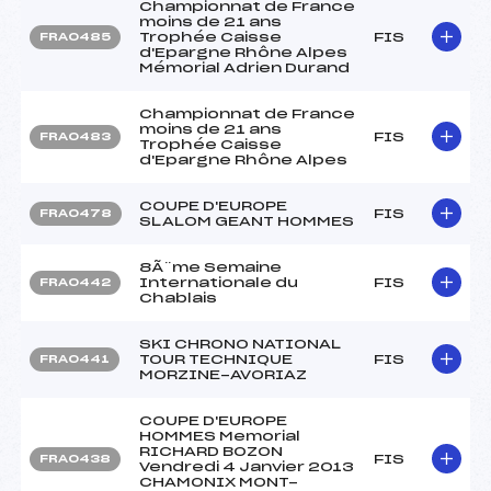
Championnat de France
moins de 21 ans
Trophée Caisse
FIS
FRA0485
d'Epargne Rhône Alpes
Mémorial Adrien Durand
Championnat de France
moins de 21 ans
FIS
FRA0483
Trophée Caisse
d'Epargne Rhône Alpes
COUPE D'EUROPE
FIS
FRA0478
SLALOM GEANT HOMMES
8Ã¨me Semaine
Internationale du
FIS
FRA0442
Chablais
SKI CHRONO NATIONAL
TOUR TECHNIQUE
FIS
FRA0441
MORZINE-AVORIAZ
COUPE D'EUROPE
HOMMES Memorial
RICHARD BOZON
FIS
FRA0438
Vendredi 4 Janvier 2013
CHAMONIX MONT-