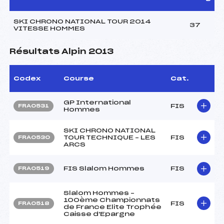
SKI CHRONO NATIONAL TOUR 2014
37
VITESSE HOMMES
Résultats Alpin 2013
Codex
Course
Cat.
GP International
FIS
FRA0531
Hommes
SKI CHRONO NATIONAL
TOUR TECHNIQUE – LES
FIS
FRA0530
ARCS
FIS Slalom Hommes
FIS
FRA0519
Slalom Hommes –
100ème Championnats
FIS
FRA0518
de France Elite Trophée
Caisse d'Epargne