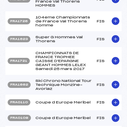
France Val Thorens
HOMMES
104eme Championnats
de France Val Thorens
FIS
FRA1726
homme
Super G Hommes Val
FIS
FRA1623
Thorens
CHAMPIONNATS DE
FRANCE TROPHEE
CAISSE D'EPARGNE
FIS
FRA1721
GEANT HOMMES LELEX
Samedi 25 mars 2017
Ski Chrono National Tour
Technique Monzine-
FIS
FRA1662
Avoriaz
Coupe d Europe Meribel
FIS
FRA0110
Coupe d Europe Meribel
FIS
FRA0108