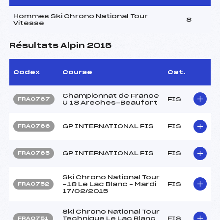
Hommes Ski Chrono National Tour
8
Vitesse
Résultats Alpin 2015
Codex
Course
Cat.
Championnat de France
FIS
FRA0767
U 18 Areches-Beaufort
GP INTERNATIONAL FIS
FIS
FRA0766
GP INTERNATIONAL FIS
FIS
FRA0765
Ski Chrono National Tour
-18 Le Lac Blanc – Mardi
FIS
FRA0752
17/02/2015
Ski Chrono National Tour
Technique Le Lac Blanc
FIS
FRA0751