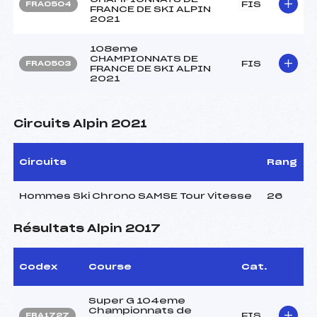
FIS
FRA0504
FRANCE DE SKI ALPIN
2021
108eme
CHAMPIONNATS DE
FIS
FRA0503
FRANCE DE SKI ALPIN
2021
Circuits Alpin 2021
Circuits
Rang
Hommes Ski Chrono SAMSE Tour Vitesse
26
Résultats Alpin 2017
Codex
Course
Cat.
Super G 104eme
Championnats de
FIS
FRA1727