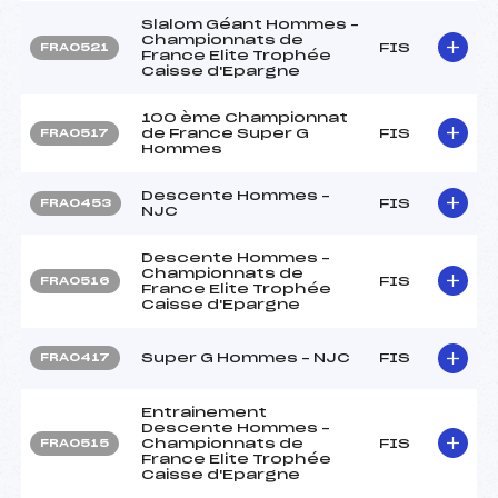
Slalom Géant Hommes –
Championnats de
FIS
FRA0521
France Elite Trophée
Caisse d'Epargne
100 ème Championnat
de France Super G
FIS
FRA0517
Hommes
Descente Hommes –
FIS
FRA0453
NJC
Descente Hommes –
Championnats de
FIS
FRA0516
France Elite Trophée
Caisse d'Epargne
Super G Hommes – NJC
FIS
FRA0417
Entrainement
Descente Hommes –
Championnats de
FIS
FRA0515
France Elite Trophée
Caisse d'Epargne