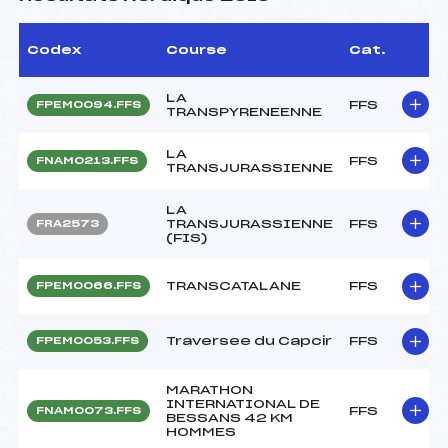
Codex
Course
Cat.
LA
FFS
FPEM0094.FFS
TRANSPYRENEENNE
LA
FFS
FNAM0213.FFS
TRANSJURASSIENNE
LA
TRANSJURASSIENNE
FFS
FRA2573
(FIS)
TRANSCATALANE
FFS
FPEM0066.FFS
Traversee du Capcir
FFS
FPEM0053.FFS
MARATHON
INTERNATIONAL DE
FFS
FNAM0073.FFS
BESSANS 42 KM
HOMMES