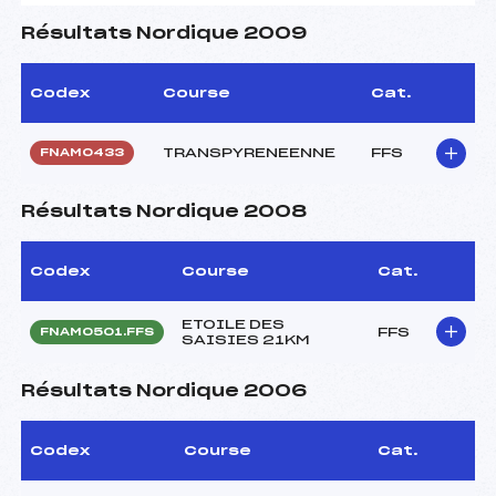
Résultats Nordique 2009
Codex
Course
Cat.
TRANSPYRENEENNE
FFS
FNAM0433
Résultats Nordique 2008
Codex
Course
Cat.
ETOILE DES
FFS
FNAM0501.FFS
SAISIES 21KM
Résultats Nordique 2006
Codex
Course
Cat.