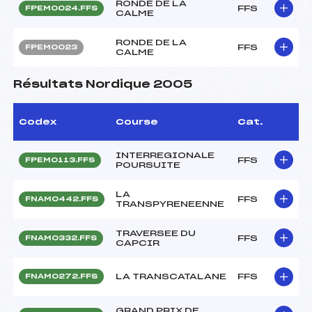
RONDE DE LA
FFS
FPEM0024.FFS
CALME
RONDE DE LA
FFS
FPEM0023
CALME
Résultats Nordique 2005
Codex
Course
Cat.
INTERREGIONALE
FFS
FPEM0113.FFS
POURSUITE
LA
FFS
FNAM0442.FFS
TRANSPYRENEENNE
TRAVERSEE DU
FFS
FNAM0332.FFS
CAPCIR
LA TRANSCATALANE
FFS
FNAM0272.FFS
GRAND PRIX DE