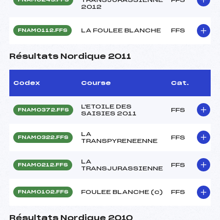
2012
LA FOULEE BLANCHE
FFS
FNAM0112.FFS
Résultats Nordique 2011
Codex
Course
Cat.
L'ETOILE DES
FFS
FNAM0372.FFS
SAISIES 2011
LA
FFS
FNAM0322.FFS
TRANSPYRENEENNE
LA
FFS
FNAM0212.FFS
TRANSJURASSIENNE
FOULEE BLANCHE (c)
FFS
FNAM0102.FFS
Résultats Nordique 2010