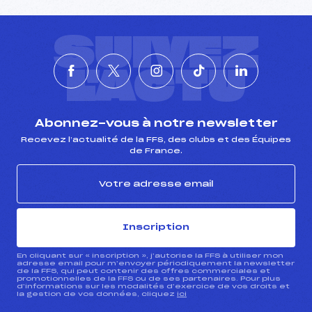
SUIVEZ
L'ACTU
Abonnez-vous à notre newsletter
Recevez l’actualité de la FFS, des clubs et des Équipes
de France.
Inscription
En cliquant sur « inscription », j’autorise la FFS à utiliser mon
adresse email pour m’envoyer périodiquement la newsletter
de la FFS, qui peut contenir des offres commerciales et
promotionnelles de la FFS ou de ses partenaires. Pour plus
d’informations sur les modalités d’exercice de vos droits et
la gestion de vos données, cliquez
ici