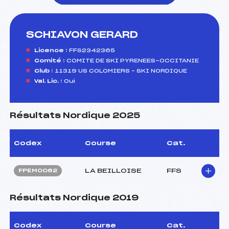
SCHIAVON GERARD
foi(s) le ski
Licence :
FFS2342365
Comité :
COMITE DE SKI PYRENEES-OCCITANIE
Club :
11319 US COLOMIERS – SKI NORDIQUE
Val. Lic. :
Oui
Résultats Nordique 2025
Codex
Course
Cat.
LA BEILLOISE
FFS
FPEM0062
Résultats Nordique 2019
Codex
Course
Cat.