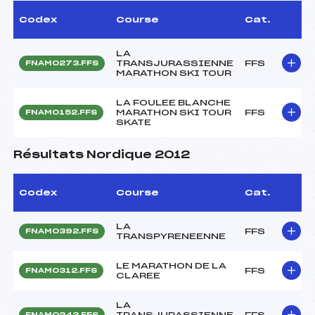
Codex
Course
Cat.
LA
TRANSJURASSIENNE
FFS
FNAM0273.FFS
MARATHON SKI TOUR
LA FOULEE BLANCHE
MARATHON SKI TOUR
FFS
FNAM0152.FFS
SKATE
Résultats Nordique 2012
Codex
Course
Cat.
LA
FFS
FNAM0392.FFS
TRANSPYRENEENNE
LE MARATHON DE LA
FFS
FNAM0312.FFS
CLAREE
LA
TRANSJURASSIENNE
FFS
FNAM0243.FFS