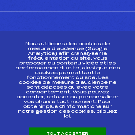
CONTACT
Nous utilisons des cookies de
ESPACE PRESSE
mesure d’audience (Google
Analytics) afin d’analyser la
fréquentation du site, vous
Ressources
proposer du contenu vidéo et les
performances du site, ainsi que des
Pass’Neige
cookies permettant le
Projet sportif fédéral
fonctionnement du site. Les
cookies de mesure d’audience ne
Projet de performance fédéral
sont déposés qu’avec votre
Antidopage
consentement. Vous pouvez
Pôle Développement, Formation, Suivi
accepter, refuser ou personnaliser
Scientifique
vos choix à tout moment. Pour
Listes ministérielles
obtenir plus d'informations sur
notre gestion des cookies, cliquez
Pôle vie de l’athlète
ici
.
Enseignement professionnel
Informatique et chronométrage
Circuits
TOUT ACCEPTER