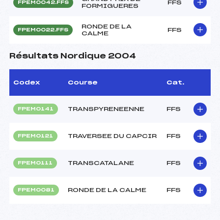
FFS
FPEM0042.FFS
FORMIGUERES
RONDE DE LA
FFS
FPEM0022.FFS
CALME
Résultats Nordique 2004
Codex
Course
Cat.
TRANSPYRENEENNE
FFS
FPEM0141
TRAVERSEE DU CAPCIR
FFS
FPEM0121
TRANSCATALANE
FFS
FPEM0111
RONDE DE LA CALME
FFS
FPEM0081