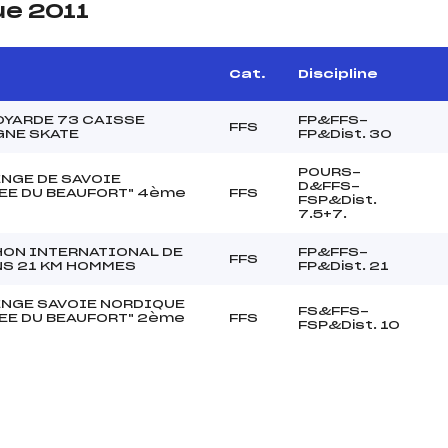
ue 2011
Cat.
Discipline
OYARDE 73 CAISSE
FP&FFS-
FFS
GNE SKATE
FP&Dist. 30
POURS-
NGE DE SAVOIE
D&FFS-
EE DU BEAUFORT" 4ème
FFS
FSP&Dist.
7.5+7.
ON INTERNATIONAL DE
FP&FFS-
FFS
S 21 KM HOMMES
FP&Dist. 21
NGE SAVOIE NORDIQUE
FS&FFS-
EE DU BEAUFORT" 2ème
FFS
FSP&Dist. 10