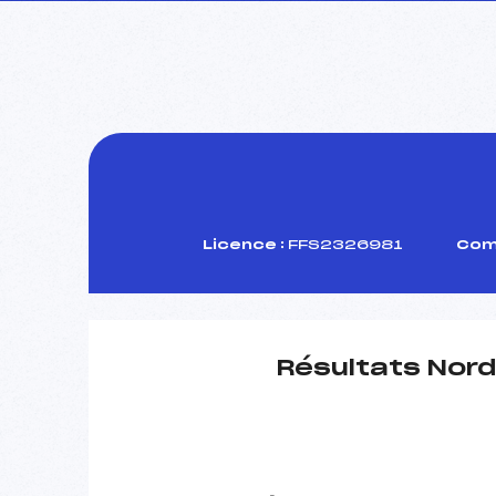
Licence :
FFS2326981
Comi
Résultats Nord