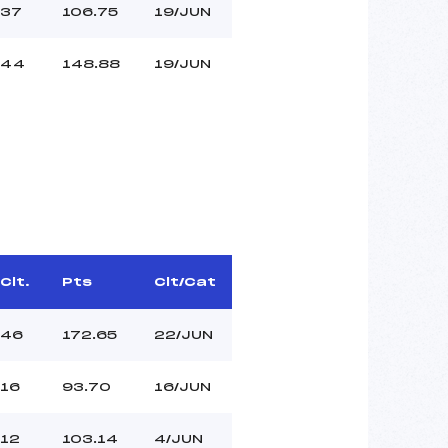
37
106.75
19/JUN
44
148.88
19/JUN
Clt.
Pts
Clt/Cat
46
172.65
22/JUN
16
93.70
16/JUN
12
103.14
4/JUN