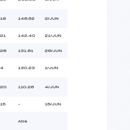
18
146.52
2/JUN
21
142.40
21/JUN
26
131.61
26/JUN
4
130.23
1/JUN
20
110.26
4/JUN
15
–
15/JUN
Abs