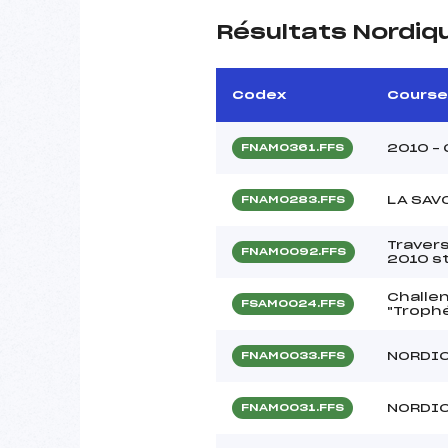
Résultats Nordiq
Codex
Course
2010 –
FNAM0361.FFS
LA SAV
FNAM0283.FFS
Traver
FNAM0092.FFS
2010 st
Challe
FSAM0024.FFS
"Troph
NORDIC
FNAM0033.FFS
NORDIC
FNAM0031.FFS