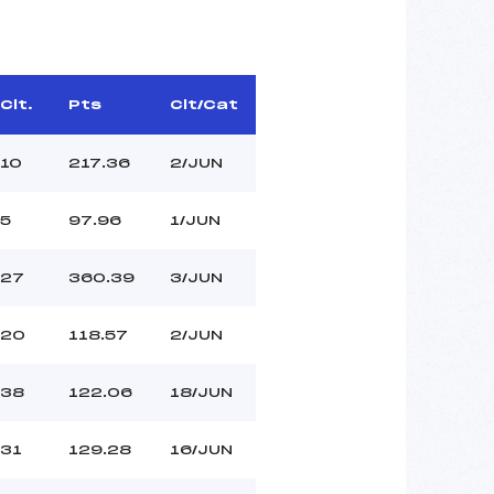
Clt.
Pts
Clt/Cat
10
217.36
2/JUN
5
97.96
1/JUN
27
360.39
3/JUN
20
118.57
2/JUN
38
122.06
18/JUN
31
129.28
16/JUN