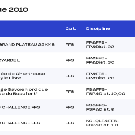
ue 2010
Cat.
Discipline
FP&FFS-
 GRAND PLATEAU 22KMS
FFS
FP&Dist. 22
FP&FFS-
OYARDE L
FFS
FP&Dist. 30
sée de Chartreuse
FP&FFS-
FFS
yle Libre
FP&Dist. 28
nge Savoie Nordique
FS&FFS-
FFS
ée du Beaufort"
FSP&Dist. 10,00
FS&FFS-
 CHALLENGE FFS
FFS
FSP&Dist. 9
KO-QLF&FFS-
 CHALLENGE FFS
FFS
FSP&Dist. 1.3