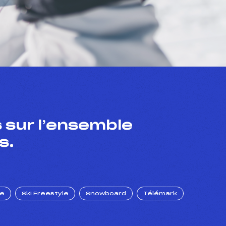
 sur l’ensemble
s.
ue
Ski Freestyle
Snowboard
Télémark