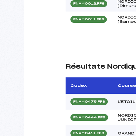
NORDIC
FNAM0012.FFS
(Diman
NORDIC
FNAM0011.FFS
(Samedi
Résultats Nordiq
Codex
Cours
L'ETOI
FNAM0475.FFS
NORDIC
FNAM0444.FFS
JUNIO
GRAND 
FNAM0411.FFS