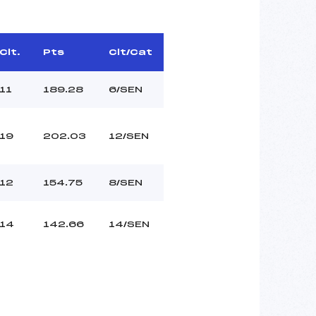
Clt.
Pts
Clt/Cat
11
189.28
6/SEN
19
202.03
12/SEN
12
154.75
8/SEN
14
142.66
14/SEN