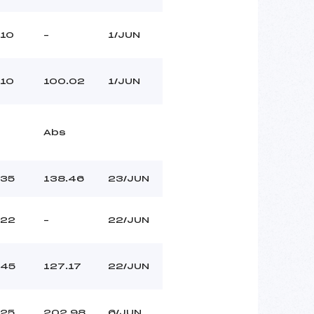
10
–
1/JUN
10
100.02
1/JUN
Abs
35
138.46
23/JUN
22
–
22/JUN
45
127.17
22/JUN
25
202.98
6/JUN