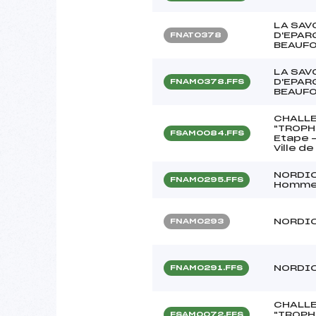
LA SAV
D'EPAR
FNAT0378
BEAUF
LA SAV
D'EPAR
FNAM0378.FFS
BEAUF
CHALLE
"TROPH
FSAM0084.FFS
Etape –
Ville d
NORDIC
FNAM0295.FFS
Homm
NORDIC
FNAM0293
NORDIC
FNAM0291.FFS
CHALLE
"TROPH
FSAM0072.FFS