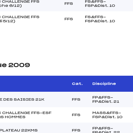
 CHALLENGE FFS
FS&FFS-
FFS
che 6/12)
FSP&Dist. 10
 CHALLENGE FFS
FS&FFS-
FFS
 5/12)
FSP&Dist. 10
ue 2009
e
Cat.
Discipline
FP&FFS-
LE DES SAISIES 21K
FFS
FP&Dist. 21
 CHALLENGE FFS-ESF
MASS&FFS-
FFS
RS HOMMES
FSP&Dist. 10
FP&FFS-
PLATEAU 22KMS
FFS
FP&Dist. 22