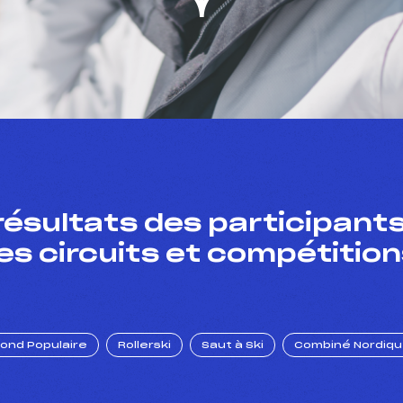
résultats des participants
es circuits et compétition
Fond Populaire
Rollerski
Saut à Ski
Combiné Nordiq