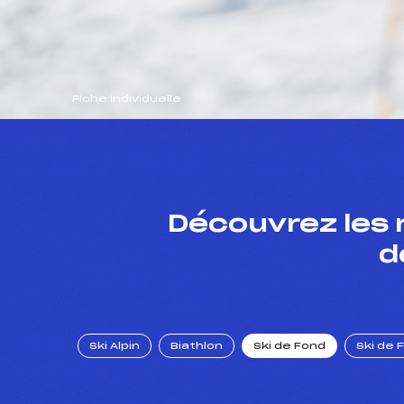
Fiche individuelle
Découvrez les 
d
Ski Alpin
Biathlon
Ski de Fond
Ski de 