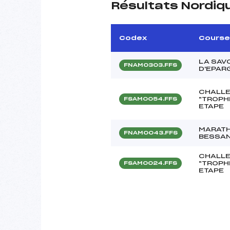
Résultats Nordiq
Codex
Course
LA SAV
FNAM0303.FFS
D'EPAR
CHALLE
"TROPH
FSAM0054.FFS
ETAPE
MARATH
FNAM0043.FFS
BESSAN
CHALLE
"TROPH
FSAM0024.FFS
ETAPE