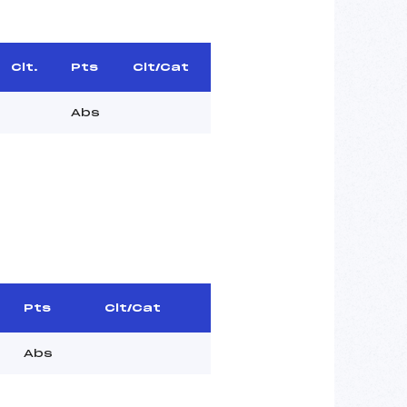
Clt.
Pts
Clt/Cat
Abs
Pts
Clt/Cat
Abs