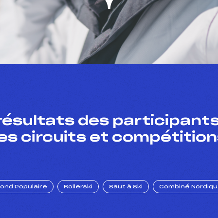
résultats des participants
es circuits et compétition
Fond Populaire
Rollerski
Saut à Ski
Combiné Nordiq