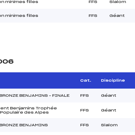
n minimes filles
FFS
Slalom
n minimes filles
FFS
Géant
2006
Cat.
Discipline
BRONZE BENJAMINS – FINALE
FFS
Géant
ent Benjamins Trophée
FFS
Géant
Populaire des Alpes
 BRONZE BENJAMINS
FFS
Slalom