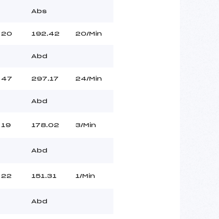
Abs
20
192.42
20/Min
Abd
47
297.17
24/Min
Abd
19
178.02
3/Min
Abd
22
151.31
1/Min
Abd