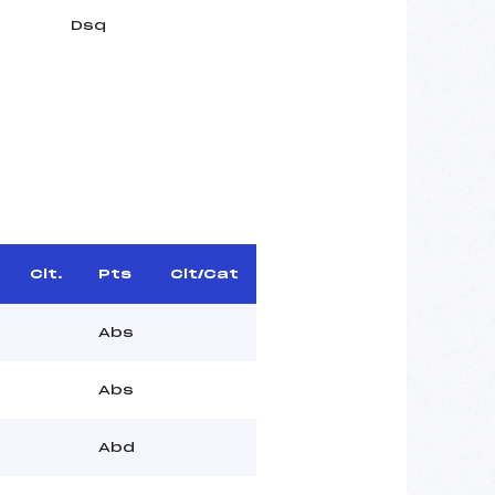
Dsq
Clt.
Pts
Clt/Cat
Abs
Abs
Abd