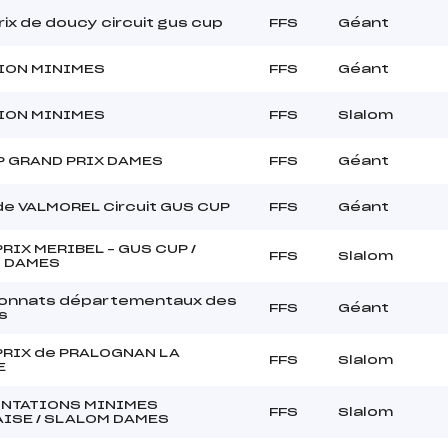
rix de doucy circuit gus cup
FFS
Géant
ION MINIMES
FFS
Géant
ION MINIMES
FFS
Slalom
P GRAND PRIX DAMES
FFS
Géant
 de VALMOREL Circuit GUS CUP
FFS
Géant
RIX MERIBEL – GUS CUP /
FFS
Slalom
 DAMES
onnats départementaux des
FFS
Géant
s
PRIX de PRALOGNAN LA
FFS
Slalom
E
NTATIONS MINIMES
FFS
Slalom
AISE / SLALOM DAMES