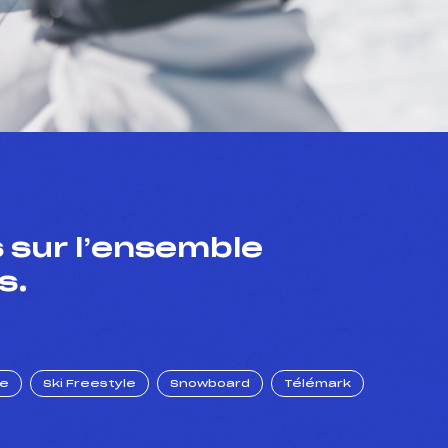
 sur l’ensemble
s.
ue
Ski Freestyle
Snowboard
Télémark