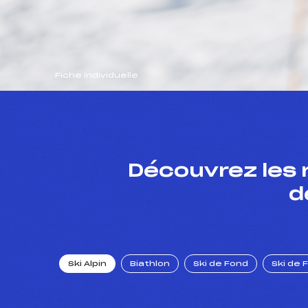
Fiche individuelle
Découvrez les 
d
Ski Alpin
Biathlon
Ski de Fond
Ski de 