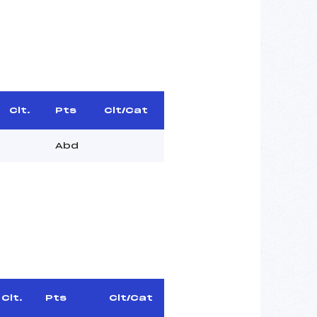
Clt.
Pts
Clt/Cat
Abd
Clt.
Pts
Clt/Cat