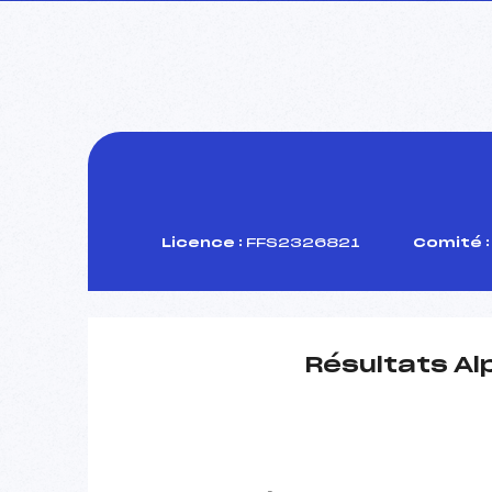
Licence :
FFS2326821
Comité :
Résultats Al