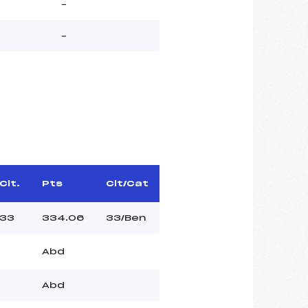
–
–
Clt.
Pts
Clt/Cat
33
334.06
33/Ben
Abd
Abd