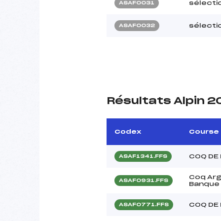
sélectio
ASAF0031
sélectio
ASAF0032
Résultats Alpin 
Codex
Course
COQ DE 
ASAF1341.FFS
Coq Arg
ASAF0931.FFS
Banque 
COQ DE
ASAF0771.FFS