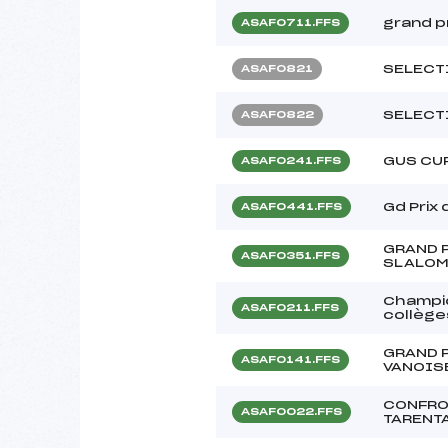
grand p
ASAF0711.FFS
SELECT
ASAF0821
SELECT
ASAF0822
GUS CU
ASAF0241.FFS
Gd Prix
ASAF0441.FFS
GRAND P
ASAF0351.FFS
SLALOM
Champi
ASAF0211.FFS
collège
GRAND 
ASAF0141.FFS
VANOIS
CONFRO
ASAF0022.FFS
TARENT