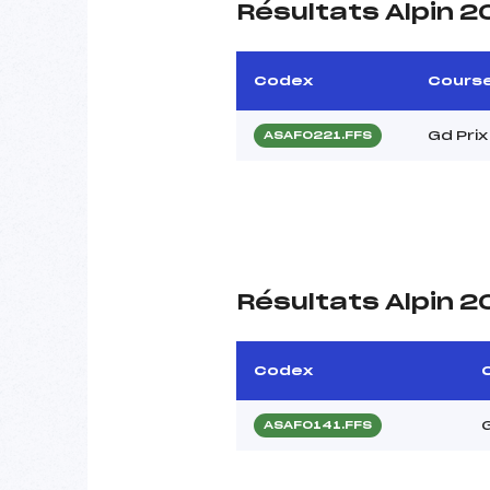
Résultats Alpin 2
Codex
Cours
Gd Prix
ASAF0221.FFS
Résultats Alpin 2
Codex
ASAF0141.FFS