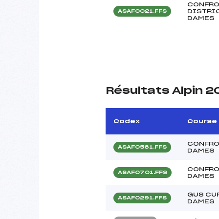
CONFRO
DISTRIC
ASAF0021.FFS
DAMES
Résultats Alpin 
Codex
Course
CONFRO
ASAF0561.FFS
DAMES
CONFRO
ASAF0701.FFS
DAMES
GUS CUP
ASAF0291.FFS
DAMES