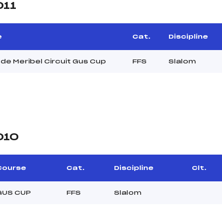
011
e
Cat.
Discipline
 de Meribel Circuit Gus Cup
FFS
Slalom
010
Course
Cat.
Discipline
Clt.
GUS CUP
FFS
Slalom