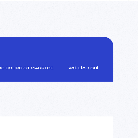
CS BOURG ST MAURICE
Val. Lic. :
Oui